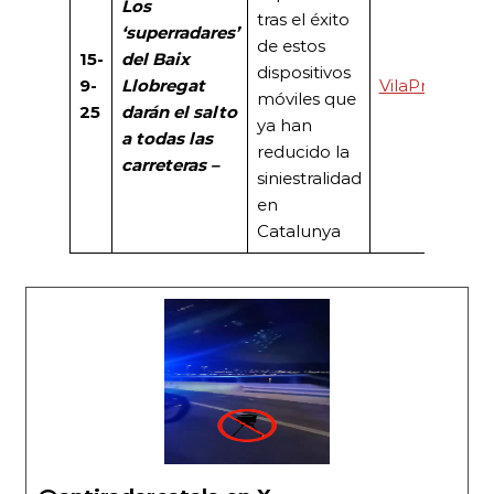
Los
tras el éxito
‘superradares’
de estos
15-
del Baix
dispositivos
9-
Llobregat
VilaPress
móviles que
25
darán el salto
ya han
a todas las
reducido la
carreteras –
siniestralidad
en
Catalunya