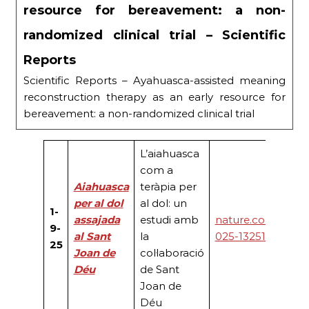
resource for bereavement: a non-
randomized clinical trial – Scientific
Reports
Scientific Reports – Ayahuasca-assisted meaning
reconstruction therapy as an early resource for
bereavement: a non-randomized clinical trial
L’aiahuasca
com a
Aiahuasca
teràpia per
per al dol
al dol: un
1-
assajada
estudi amb
nature.com/articl
9-
al Sant
la
025-13251-5
25
Joan de
col·laboració
Déu
de Sant
Joan de
Déu