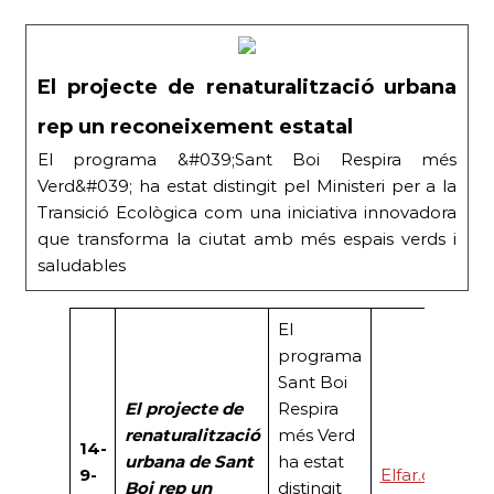
El projecte de renaturalització urbana
rep un reconeixement estatal
El programa &#039;Sant Boi Respira més
Verd&#039; ha estat distingit pel Ministeri per a la
Transició Ecològica com una iniciativa innovadora
que transforma la ciutat amb més espais verds i
saludables
El
programa
Sant Boi
El projecte de
Respira
renaturalització
més Verd
14-
urbana de Sant
ha estat
9-
Elfar.cat
Boi rep un
distingit