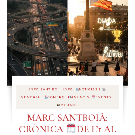
-
INFO SANT BOI
INFO:
NOTICIES I
-
MEMÒRIA
COMERÇ,
ANUNCIS,
EVENTS I
MITJANS
MARC SANTBOIÀ:
CRÒNICA
DE L’1 AL