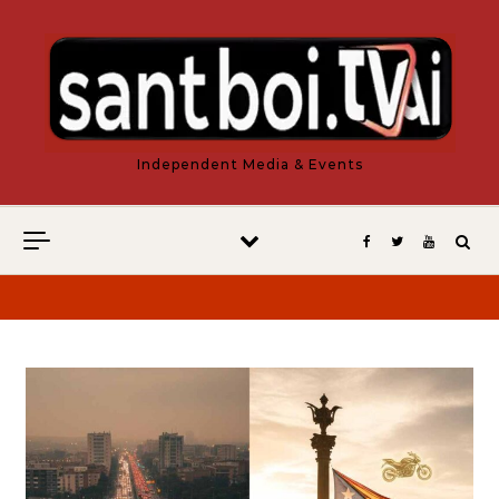
Vés al contingut
Independent Media & Events