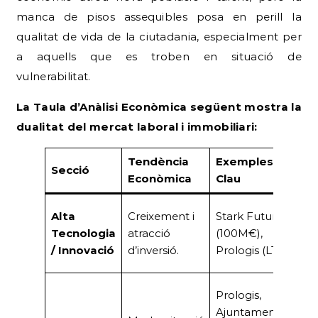
manca de pisos assequibles posa en perill la
qualitat de vida de la ciutadania, especialment per
a aquells que es troben en situació de
vulnerabilitat.
La Taula d’Anàlisi Econòmica següent mostra la
dualitat del mercat laboral i immobiliari:
Tendència
Exemples
Secció
I
Econòmica
Clau
Mo
Alta
Creixement i
Stark Future
A
Tecnologia
atracció
(100M€),
va
/ Innovació
d’inversió.
Prologis (LTIM)
co
Po
Prologis,
A
Ajuntament,