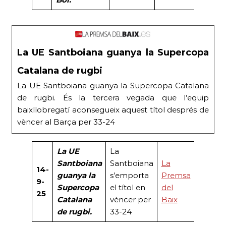
La UE Santboiana guanya la Supercopa
Catalana de rugbi
La UE Santboiana guanya la Supercopa Catalana
de rugbi. És la tercera vegada que l’equip
baixllobregatí aconsegueix aquest títol després de
vèncer al Barça per 33-24
La UE
La
Santboiana
Santboiana
La
14-
guanya la
s’emporta
Premsa
9-
Supercopa
el títol en
del
25
Catalana
vèncer per
Baix
de rugbi.
33-24