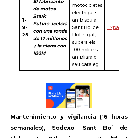
El fabricante
motocicletes
de motos
elèctriques,
Stark
1-
amb seu a
Future
acelera
9-
Sant Boi de
Expansión
con una ronda
25
Llobregat,
de 17 millones
supera els
y la
cierra con
100 milions i
100M
ampliarà el
seu catàleg.
Mantenimiento y vigilancia (16 horas
semanales), Sodexo, Sant Boi de