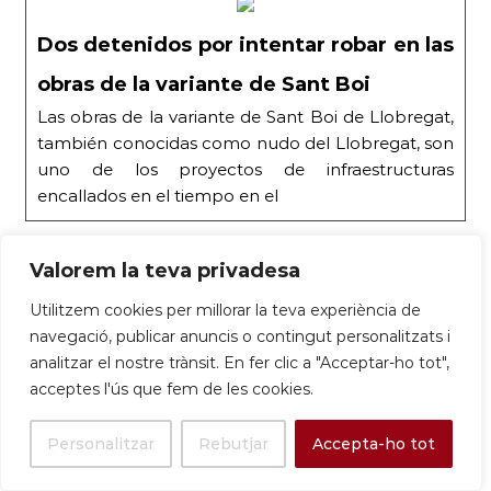
Dos detenidos por intentar robar en las
obras de la variante de Sant Boi
Las obras de la variante de Sant Boi de Llobregat,
también conocidas como nudo del Llobregat, son
uno de los proyectos de infraestructuras
encallados en el tiempo en el
Dos
Valorem la teva privadesa
Les obres de la
detenidos
variant de Sant
Utilitzem cookies per millorar la teva experiència de
por
Boi de Llobregat,
navegació, publicar anuncis o contingut personalitzats i
intentar
1-
també
analitzar el nostre trànsit. En fer clic a "Acceptar-ho tot",
robar en
La
9-
conegudes com
acceptes l'ús que fem de les cookies.
las obras
Vanguardia
25
a nus del
de la
Llobregat, són un
variante
Personalitzar
Rebutjar
Accepta-ho tot
dels projectes
de Sant
d’infraestructures.