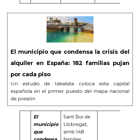
El municipio que condensa la crisis del
alquiler en España: 182 familias pujan
por cada piso
Un estudio de Idealista coloca esta capital
española en el primer puesto del mapa nacional
de presión
El
Sant Boi de
municipio
Llobregat,
que
amb 148
condensa
famílies