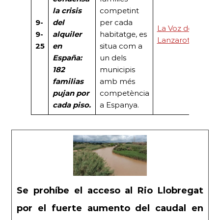
la crisis
competint
9-
del
per cada
La Voz de
9-
alquiler
habitatge, es
Lanzarote
25
en
situa com a
España:
un dels
182
municipis
familias
amb més
pujan por
competència
cada piso.
a Espanya.
Se prohíbe el acceso al Rio Llobregat
por el fuerte aumento del caudal en