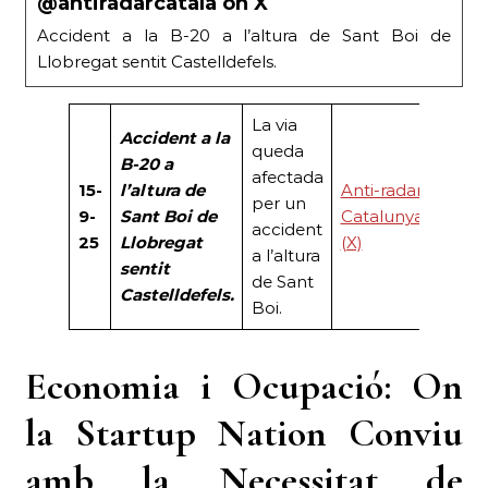
@antiradarcatala on X
Accident a la B-20 a l’altura de Sant Boi de
Llobregat sentit Castelldefels.
La via
Accident a la
queda
B-20 a
afectada
15-
l’altura de
Anti-radar
per un
9-
Sant Boi de
Catalunya
accident
25
Llobregat
(X)
a l’altura
sentit
de Sant
Castelldefels.
Boi.
Economia i Ocupació: On
la Startup Nation Conviu
amb la Necessitat de