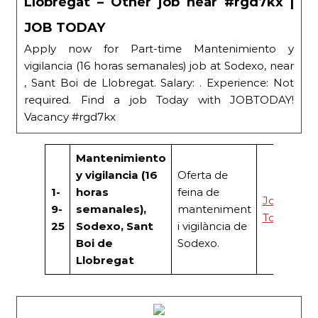
Llobregat – Other job near #rgd7kx |
JOB TODAY
Apply now for Part-time Mantenimiento y
vigilancia (16 horas semanales) job at Sodexo, near
, Sant Boi de Llobregat. Salary: . Experience: Not
required. Find a job Today with JOBTODAY!
Vacancy #rgd7kx
Mantenimiento
y vigilancia (16
Oferta de
1-
horas
feina de
Job
9-
semanales),
manteniment
Today
25
Sodexo, Sant
i vigilància de
Boi de
Sodexo.
Llobregat