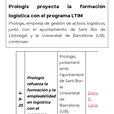
Prologis proyecta la formación
logística con el programa LTIM
Prologis, empresa de gestión de activos logísticos,
junto con el ayuntamiento de Sant Boi de
Llobregat y la Universitat de Barcelona (UB),
continúan
Prologis,
juntament
amb
l’ajuntament
Prologis
de Sant Boi i
refuerza la
la
formación y la
4-
Universitat
Diario
empleabilidad
9-
de
El
en logística
25
Barcelona
Canal
con el
(UB),