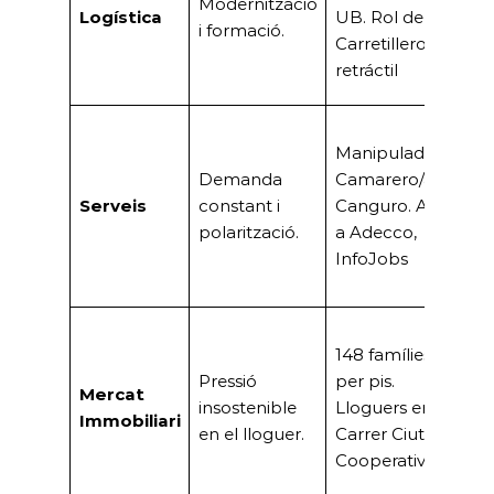
Modernització
la
Logística
UB. Rol de
i formació.
le
Carretillero/a
d
retráctil
m
Mi
Manipulador/a,
A
Demanda
Camarero/a,
d’
Serveis
constant i
Canguro. Altes
ma
polarització.
a Adecco,
ba
InfoJobs
qu
te
Cr
148 famílies
d
Pressió
per pis.
s
Mercat
insostenible
Lloguers en
l’
Immobiliari
en el lloguer.
Carrer Ciutat
u
Cooperativa
ne
l’