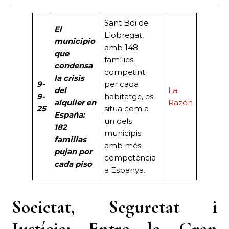
Sant Boi de
El
Llobregat,
municipio
amb 148
que
famílies
condensa
competint
la crisis
9-
per cada
del
La
9-
habitatge, es
alquiler en
Razón
25
situa com a
España:
un dels
182
municipis
familias
amb més
pujan por
competència
cada piso
a Espanya.
Societat, Seguretat i
Justícia:
Entre la Gran