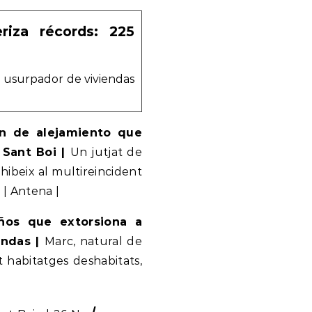
riza récords: 225
un usurpador de viviendas
en de alejamiento que
 Sant Boi |
Un jutjat de
ibeix al multireincident
 | Antena |
ños que extorsiona a
endas |
Marc, natural de
t habitatges deshabitats,
|