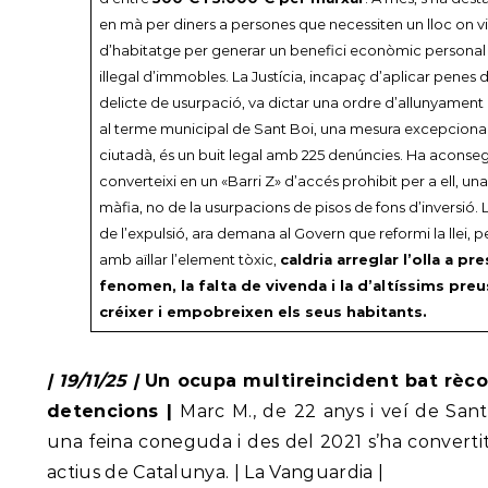
en mà per diners a persones que necessiten un lloc on viure
d’habitatge per generar un benefici econòmic personal 
il·legal d’immobles. La Justícia, incapaç d’aplicar penes d
delicte de usurpació, va dictar una ordre d’allunyament q
al terme municipal de Sant Boi, una mesura excepciona
ciutadà, és un buit legal amb 225 denúncies. Ha aconseg
converteixi en un «Barri Z» d’accés prohibit per a ell, u
màfia, no de la usurpacions de pisos de fons d’inversió. 
de l’expulsió, ara demana al Govern que reformi la llei, 
amb aïllar l’element tòxic,
caldria arreglar l’olla a p
fenomen, la falta de vivenda i la d’altíssims pre
créixer i empobreixen els seus habitants.
| 19/11/25 |
Un ocupa multireincident bat rècor
detencions |
Marc M., de 22 anys i veí de Sant
una feina coneguda i des del 2021 s’ha convert
actius de Catalunya. | La Vanguardia |