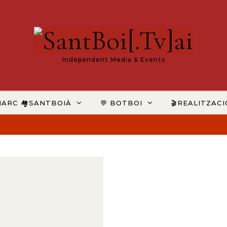
Independent Media & Events
MARC 🏘️SANTBOIÀ
💬 BOTBOI
🎬REALITZAC