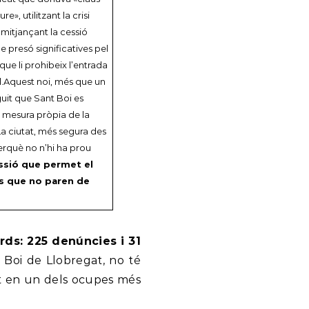
», utilitzant la crisi
mitjançant la cessió
e presó significatives pel
ue li prohibeix l’entrada
l.Aquest noi, més que un
uit que Sant Boi es
na mesura pròpia de la
La ciutat, més segura des
perquè no n’hi ha prou
ressió que permet el
us que no paren de
ds: 225 denúncies i 31
 Boi de Llobregat, no té
it en un dels ocupes més