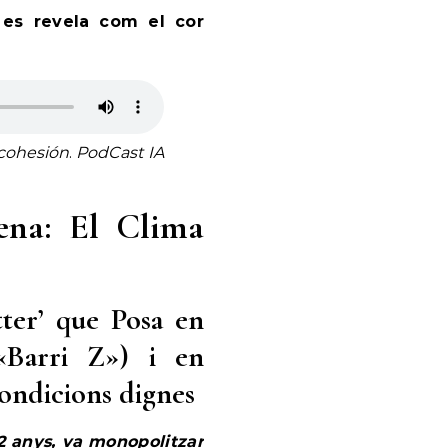
 es revela com el cor
 cohesión
.
PodCast IA
ena: El Clima
tter’ que Posa en
 «Barri Z») i en
condicions dignes
2 anys, va monopolitzar