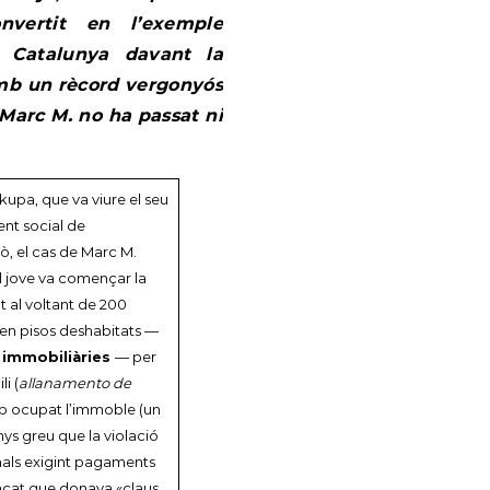
onvertit en l’exemple
a Catalunya davant la
Amb un rècord vergonyós
 Marc M. no ha passat ni
kupa, que va viure el seu
nt social de
xò, el cas de Marc M.
El jove va començar la
at al voltant de 200
 en pisos deshabitats —
s immobiliàries
— per
i (
allanamento de
 cop ocupat l’immoble (un
ys greu que la violació
inals exigint pagaments
tacat que donava «claus