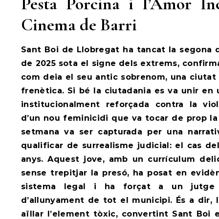
Pesta Porcina i l’Amor In
Cinema de Barri
Sant Boi de Llobregat ha tancat la segona
de 2025 sota el signe dels extrems, confirm
com deia el seu antic sobrenom, una ciutat 
frenètica. Si bé la ciutadania es va unir e
institucionalment reforçada contra la vio
d’un nou feminicidi que va tocar de prop la
setmana va ser capturada per una narrat
qualificar de surrealisme judicial: el cas 
anys. Aquest jove, amb un currículum deli
sense trepitjar la presó, ha posat en evidè
sistema legal i ha forçat a un jutge
d’allunyament de tot el municipi. És a dir, l
aïllar l’element tòxic, convertint Sant Boi