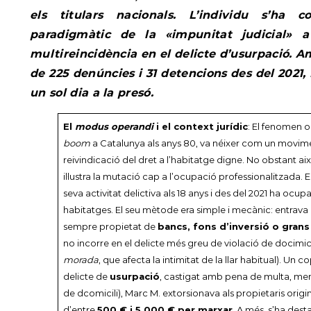
els titulars nacionals. L’individu s’ha c
paradigmàtic de la «impunitat judicial» 
multireincidència en el delicte d’usurpació. 
de 225 denúncies i 31 detencions des del 2021,
un sol dia a la presó.
El
modus operandi
i el context jurídic
: El fenomen o
boom
a Catalunya als anys 80, va néixer com un movime
reivindicació del dret a l’habitatge digne. No obstant ai
il·lustra la mutació cap a l’ocupació professionalitzada. 
seva activitat delictiva als 18 anys i des del 2021 ha ocup
habitatges. El seu mètode era simple i mecànic: entrava
sempre propietat de
bancs, fons d’inversió o gran
no incorre en el delicte més greu de violació de docimicil
morada
, que afecta la intimitat de la llar habitual). Un
delicte de
usurpació
, castigat amb pena de multa, men
de dcomicili), Marc M. extorsionava als propietaris orig
d’entre
500 € i 5.000 € per marxar
. A més, s’ha des