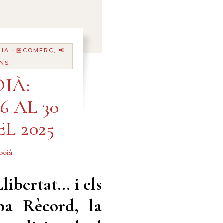
-
RIA
🏪COMERÇ, 📢
ANS
IÀ:
6 AL 30
L 2025
boià
libertat… i els
pa Rècord, la