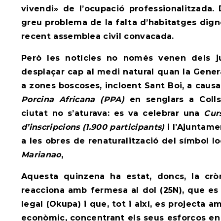
vivendi» de l’ocupació professionalitzada.
greu problema de la falta d’habitatges dign
recent assemblea civil convacada.
Però les notícies no només venen dels ju
desplaçar cap al medi natural quan la Genera
a zones boscoses, incloent Sant Boi, a causa
Porcina Africana (PPA)
en senglars a Colls
ciutat no s’aturava: es va celebrar una
Cur
d’inscripcions (1.900 participants)
i l’Ajuntame
a les obres de renaturalització del símbol lo
Marianao
,
Aquesta quinzena ha estat, doncs, la crò
reacciona amb fermesa al dol (25N), que es 
legal (Okupa) i que, tot i així, es projecta 
econòmic, concentrant els seus esforços en 