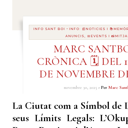
-
INFO SANT BOI
INFO: 📰NOTICIES I 📚MEMÒ
ANUNCIS, 📅EVENTS I 📸MITJ
MARC SANTBO
CRÒNICA 🗓️ DEL 1
DE NOVEMBRE DE
novembre 30, 2025
- Per
Marc Sant
La Ciutat com a Símbol de L
seus Límits Legals: L’Oku