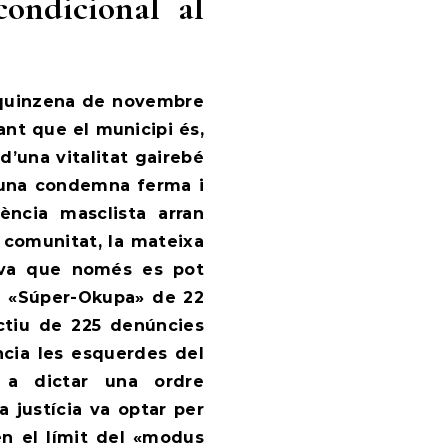
condicional al
 quinzena de novembre
ant que el municipi és,
d’una vitalitat gairebé
n una condemna ferma i
lència masclista arran
 comunitat, la mateixa
iva que només es pot
del «Súper-Okupa» de 22
ctiu de 225 denúncies
ncia les esquerdes del
 a dictar una ordre
a justícia va optar per
 en el límit del «modus