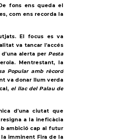
De fons ens queda el
es, com ens recorda la
tjats. El focus es va
litat va tancar l’accés
 d’una alerta per
Pesta
erola. Mentrestant, la
sa Popular amb rècord
nt va donar llum verda
cal,
el llac del Palau de
nica d’una ciutat que
resigna a la ineficàcia
amb ambició cap al futur
la imminent Fira de la