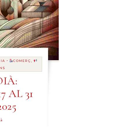
-
IA
COMERÇ,
NS
IÀ:
7 AL 31
025
ià