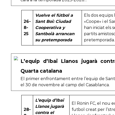
Vuelve el fútbol a
Els dos equips l
26-
Sant Boi: Ciudad
«Coope» i el Sa
8-
Cooperativa y
han iniciat els 
25
Santboià arrancan
partits amistos
su pretemporada
pretemporada.
L’equip d’Ibai Llanos jugarà cont
Quarta catalana
El primer enfrontament entre l’equip de Sant Bo
el 30 de novembre al camp del Casablanca.
L’equip d’Ibai
El Rönin FC, el nou 
Llanos jugarà
28-
futbol creat per l’st
contra el