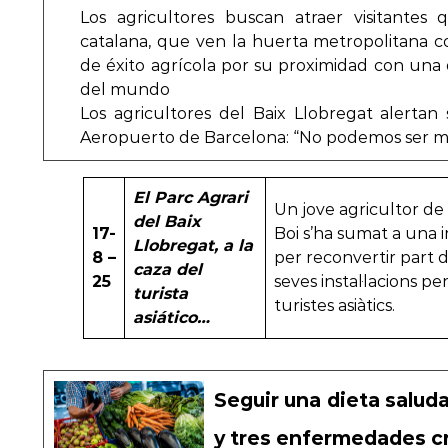
Los agricultores buscan atraer visitantes 
catalana, que ven la huerta metropolitana 
de éxito agrícola por su proximidad con una
del mundo
Los agricultores del Baix Llobregat alertan
Aeropuerto de Barcelona: “No podemos ser 
El Parc Agrari
Un jove agricultor de
del Baix
17-
Boi s’ha sumat a una in
Llobregat, a la
8 –
per reconvertir part d
caza del
25
seves instal·lacions pe
turista
turistes asiàtics.
asiático…
Seguir una dieta saluda
y tres enfermedades cr