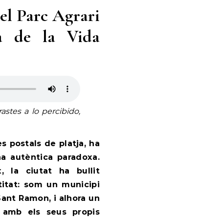
Del Parc Agrari
ia de la Vida
stes a lo percibido,
es postals de platja, ha
na autèntica paradoxa.
, la ciutat ha bullit
titat: som un municipi
ant Ramon, i alhora un
 amb els seus propis