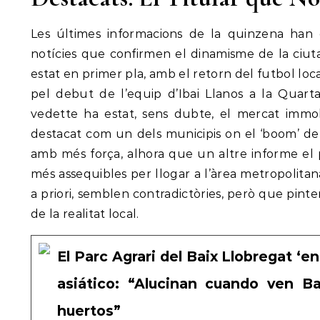
Les últimes informacions de la quinzena han 
notícies que confirmen el dinamisme de la ciuta
estat en primer pla, amb el retorn del futbol loc
pel debut de l’equip d’Ibai Llanos a la Quart
vedette ha estat, sens dubte, el mercat immobi
destacat com un dels municipis on el ‘boom’ d
amb més força, alhora que un altre informe el
més assequibles per llogar a l’àrea metropolita
a priori, semblen contradictòries, però que pin
de la realitat local.
El Parc Agrari del Baix Llobregat ‘e
asiático: “Alucinan cuando ven B
huertos”