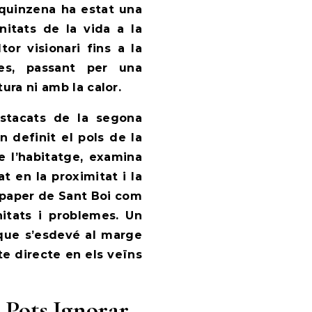
 quinzena ha estat una
nitats de la vida a la
tor visionari fins a la
ies, passant per una
ura ni amb la calor.
estacats de la segona
 definit el pols de la
e l’habitatge, examina
 en la proximitat i la
l paper de Sant Boi com
itats i problemes. Un
a que s’esdevé al marge
e directe en els veïns
 Pots Ignorar