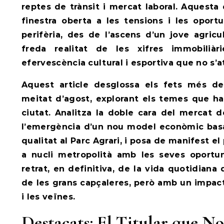
reptes de trànsit i mercat laboral. Aquesta
finestra oberta a les tensions i les oportu
perifèria, des de l’ascens d’un jove agricul
freda realitat de les xifres immobiliàr
efervescència cultural i esportiva que no s’at
Aquest article desglossa els fets més d
meitat d’agost, explorant els temes que han
ciutat. Analitza la doble cara del mercat d
l’emergència d’un nou model econòmic basat
qualitat al Parc Agrari, i posa de manifest e
a nucli metropolità amb les seves oportun
retrat, en definitiva, de la vida quotidian
de les grans capçaleres, però amb un impact
i les veïnes.
Destacats: El Titular que No