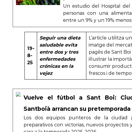
Un estudio del Hospital de
personas con una alimentac
entre un 9% y un 19% menos 
Seguir una dieta
L’article utilitza u
saludable evita
imatge del merca
19-
entre dos y tres
pagès de Sant Boi
8-
enfermedades
il·lustrar la import
25
crónicas en la
consumir product
vejez
frescos i de tempo
Vuelve el fútbol a Sant Boi: Ciu
Santboià arrancan su pretemporada
Los dos equipos punteros de la ciudad
preparativos con victorias, nuevos proyectos
cara a la temporada 2025-2026…