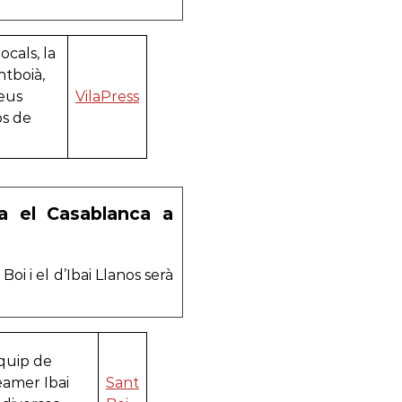
ocals, la
ntboià,
seus
VilaPress
os de
ra el Casablanca a
i i el d’Ibai Llanos serà
equip de
reamer Ibai
Sant