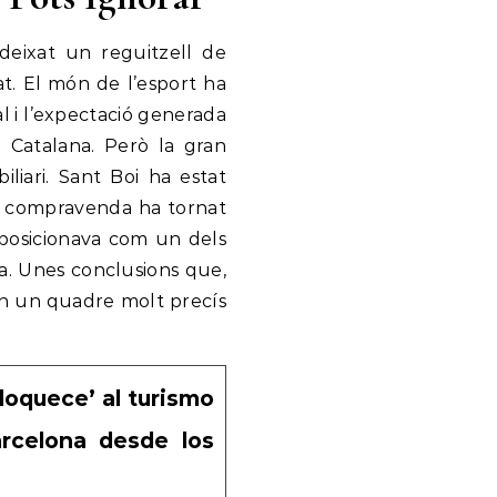
deixat un reguitzell de
t. El món de l’esport ha
al i l’expectació generada
a Catalana. Però la gran
liari. Sant Boi ha estat
e compravenda ha tornat
 posicionava com un dels
na. Unes conclusions que,
ten un quadre molt precís
nloquece’ al turismo
arcelona desde los