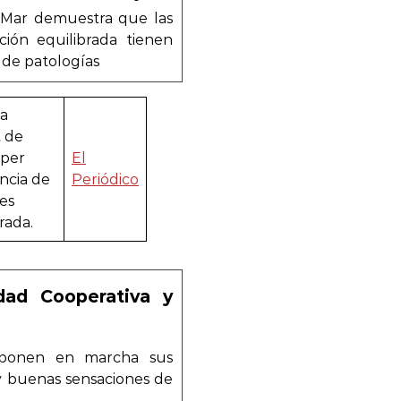
l Mar demuestra que las
ión equilibrada tienen
de patologías
na
t de
 per
El
ància de
Periódico
es
rada.
dad Cooperativa y
 ponen en marcha sus
 y buenas sensaciones de