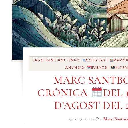
-
INFO SANT BOI
INFO:
NOTICIES I
MEMÒR
ANUNCIS,
EVENTS I
MITJA
MARC SANTBO
CRÒNICA
DEL 1
D’AGOST DEL 2
agost 31, 2025
- Per
Marc Santbo