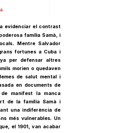
ià
 poderosa família Samà, i
 locals. Mentre Salvador
rans fortunes a Cuba i
enya per defensar altres
 humils morien o quedaven
lemes de salut mental i
basada en documents de
a de manifest la manca
rt de la família Samà i
lant una indiferència de
dans més vulnerables. Un
que, el 1901, van acabar