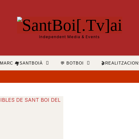
Independent Media & Events
MARC 🏘️SANTBOIÀ
💬 BOTBOI
🎬REALITZACION