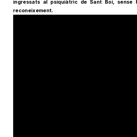
ingressats al psiquiàtric de Sant Boi, sens
reconeixement.