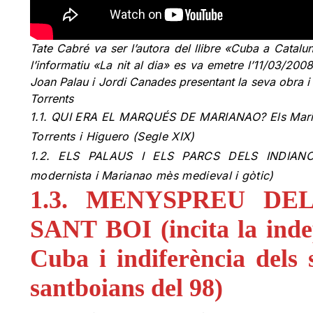
Tate Cabré va ser l’autora del llibre «Cuba a Catalun
l’informatiu «La nit al dia» es va emetre l’11/03/200
Joan Palau i Jordi Canades presentant la seva obra i
Torrents
1.1. QUI ERA EL MARQUÉS DE MARIANAO? Els Marian
Torrents i Higuero (Segle XIX)
1.2. ELS PALAUS I ELS PARCS DELS INDIAN
modernista i Marianao mès medieval i gòtic)
1.3. MENYSPREU DE
SANT BOI (incita la ind
Cuba i indiferència dels s
santboians del 98)