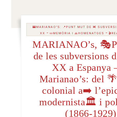
🏰MARIANAO'S: 📍PUNT MUT DE 🔀 SUBVERSI
-
-
XX
📜MEMÒRIA I 🙏HOMENATGES
🎬R
MARIANAO’s, 🎭P
de les subversions d
XX a Espanya –
Marianao’s: del 
colonial a➡️ l’epi
modernista🏛️ i pol
(1866-1929)