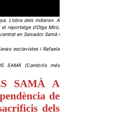
ya. L’obra dels indians». A
8 el reportatge d’Olga Miró,
 centrat en Salvador Samà i
ao esclavistes i Rafaela
OS SAMÀ (Cambrils més
LS SAMÀ A
ependència de
acrificis dels