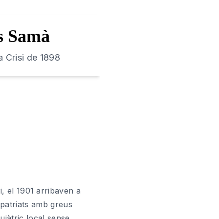
ls Samà
a Crisi de 1898
ri, el 1901 arribaven a
epatriats amb greus
uiàtric local sense