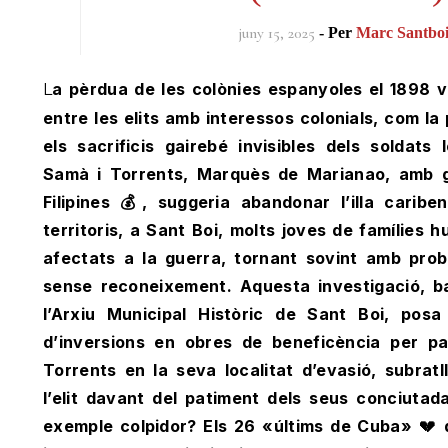
juny 15, 2025
- Per
Marc Santbo
La pèrdua de les colònies espanyoles el 1898 va evidenciar el contrast
entre les elits amb interessos colonials, com la
els sacrificis gairebé invisibles dels soldats
Samà i Torrents, Marquès de Marianao, amb g
Filipines 💰, suggeria abandonar l’illa carib
territoris, a Sant Boi, molts joves de famílies
afectats a la guerra, tornant sovint amb prob
sense reconeixement. Aquesta investigació, 
l’Arxiu Municipal Històric de Sant Boi, pos
d’inversions en obres de beneficència per pa
Torrents en la seva localitat d’evasió, subratl
l’elit davant del patiment dels seus conciuta
exemple colpidor? Els 26 «últims de Cuba» 💔 