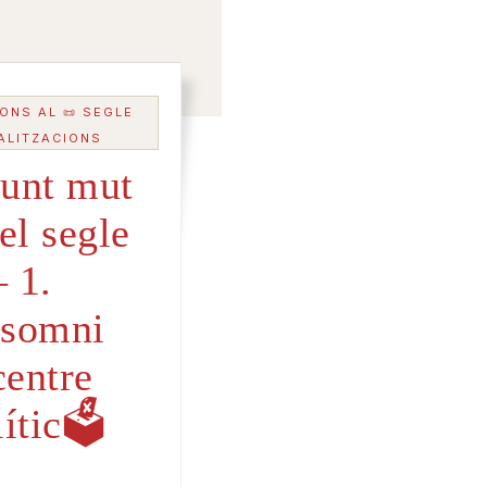
ONS AL 📜 SEGLE
EALITZACIONS
unt mut
el segle
 1.
somni
centre
ític🗳️