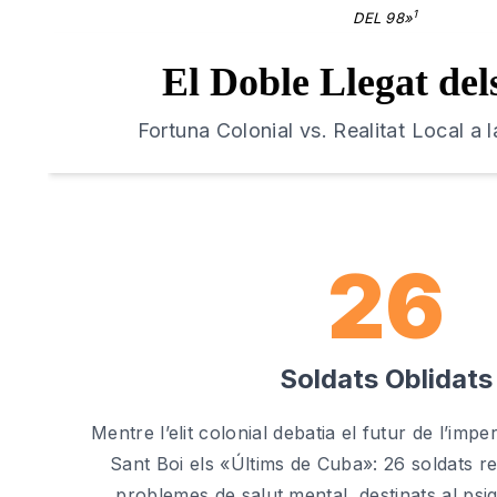
1
DEL 98»
El Doble Llegat de
Fortuna Colonial vs. Realitat Local a l
26
Soldats Oblidats
Mentre l’elit colonial debatia el futur de l’impe
Sant Boi els «Últims de Cuba»: 26 soldats r
problemes de salut mental, destinats al psiq