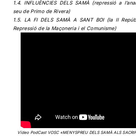
1.4. INFLUÈNCIES DELS SAMÀ (repressió a l’anarc
seu de Primo de Rivera)
1.5. LA FI DELS SAMÀ A SANT BOI (la II Repúbl
Repressió de la Maçoneria i el Comunisme)
Vïdeo PodCast VOSC «MENYSPREU DELS SAMÀ ALS SACRIFI