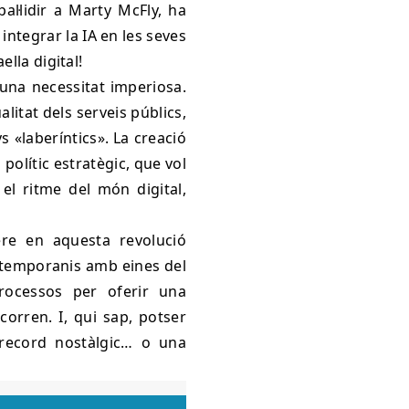
al·lidir a Marty McFly, ha
integrar la IA en les seves
ella digital!
 una necessitat imperiosa.
alitat dels serveis públics,
 «laberíntics». La creació
olític estratègic, que vol
el ritme del món digital,
ere en aquesta revolució
ontemporanis amb eines del
processos per oferir una
orren. I, qui sap, potser
 record nostàlgic… o una