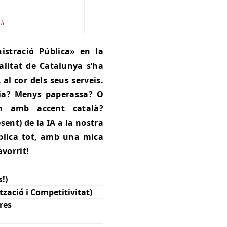
ià
alitat de Catalunya s’ha
A al cor dels seus serveis.
ncia? Menys paperassa? O
n amb accent català?
sent) de la IA a la nostra
xplica tot, amb una mica
avorrit!
s!)
zació i Competitivitat)
res