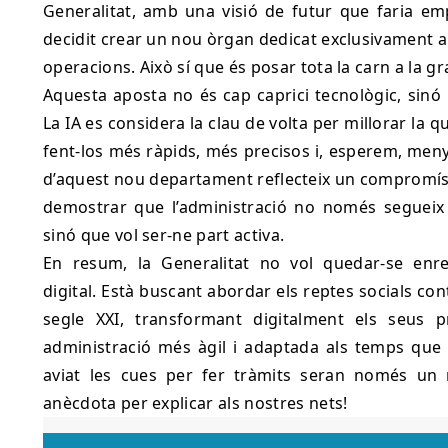
Generalitat, amb una visió de futur que faria emp
decidit crear un nou òrgan dedicat exclusivament a 
operacions. Això sí que és posar tota la carn a la gra
Aquesta aposta no és cap caprici tecnològic, sinó
La IA es considera la clau de volta per millorar la qu
fent-los més ràpids, més precisos i, esperem, menys
d’aquest nou departament reflecteix un compromís p
demostrar que l’administració no només segueix 
sinó que vol ser-ne part activa.
En resum, la Generalitat no vol quedar-se enr
digital. Està buscant abordar els reptes socials c
segle XXI, transformant digitalment els seus 
administració més àgil i adaptada als temps que c
aviat les cues per fer tràmits seran només un
anècdota per explicar als nostres nets!