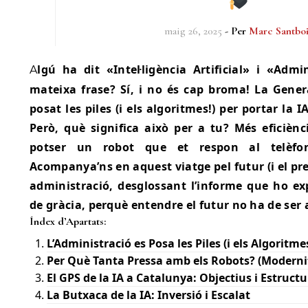
maig 26, 2025
- Per
Marc Santbo
Algú ha dit «Intel·ligència Artificial» i «Administració Pública» en la
mateixa frase? Sí, i no és cap broma! La Gener
posat les piles (i els algoritmes!) per portar la I
Però, què significa això per a tu? Més eficiè
potser un robot que et respon al telèfo
Acompanya’ns en aquest viatge pel futur (i el pre
administració, desglossant l’informe que ho e
de gràcia, perquè entendre el futur no ha de ser 
Índex d’Apartats:
L’Administració es Posa les Piles (i els Algoritme
Per Què Tanta Pressa amb els Robots? (Modernit
El GPS de la IA a Catalunya: Objectius i Estructu
La Butxaca de la IA: Inversió i Escalat