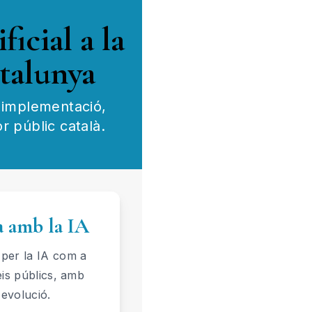
ficial a la
talunya
, implementació,
r públic català.
 amb la IA
 per la IA com a
eis públics, amb
 evolució.