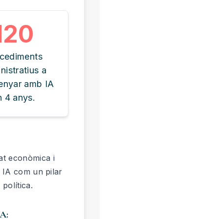
120
cediments
nistratius a
senyar amb IA
n 4 anys.
tat econòmica i
a IA com un pilar
 política.
IA: