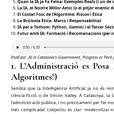
Quan la IA ja Fa Feina: Exemples Reals (i un de v
La IA, el Nostre Millor Amic (o el pitjor enemic 
El Costat Fosc de l’Algoritme: Riscos i Ètica
La Brúixola Ètica: Marcs i Responsabilitat
IA per a Tothom: Python, Gemini i el Tercer Sect
Futur amb IA: Formació i Recomanacions (per n
PodCast: .AI in Catalonia’s Government_ Progress or Peril_(
1. L’Administració es Posa l
Algoritmes!)
Sembla que la Intel·ligència Artificial ja no és no
ciència-ficció o de Silicon Valley. A Catalunya, la
l’administració pública, i no precisament per fer-no
més complicada! L’objectiu és clar: modernitzar-n