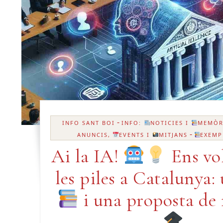
-
INFO SANT BOI
INFO:
NOTICIES I
MEMÒR
-
ANUNCIS,
EVENTS I
MITJANS
EXEMP
Ai la IA!
Ens vo
les piles a Catalunya:
i una proposta de