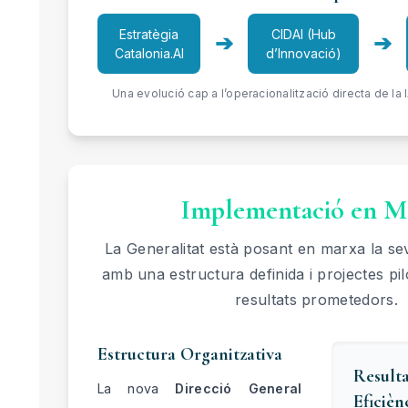
Estratègia
CIDAI (Hub
➔
➔
Catalonia.AI
d’Innovació)
Una evolució cap a l’operacionalització directa de la I
Implementació en M
La Generalitat està posant en marxa la sev
amb una estructura definida i projectes pi
resultats prometedors.
Estructura Organitzativa
Result
La nova
Direcció General
Eficièn