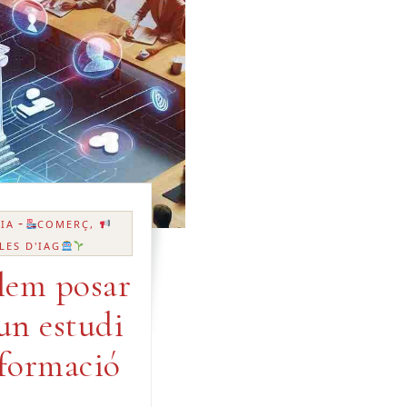
-
IA
COMERÇ,
LES D'IAG
lem posar
 un estudi
 formació