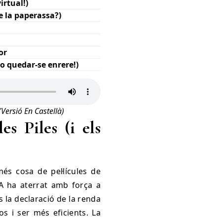
irtual!)
de la paperassa?)
or
o quedar-se enrere!)
Versió En Castellà)
es Piles (i els
més cosa de pel·lícules de
 IA ha aterrat amb força a
s la declaració de la renda
os i ser més eficients. La