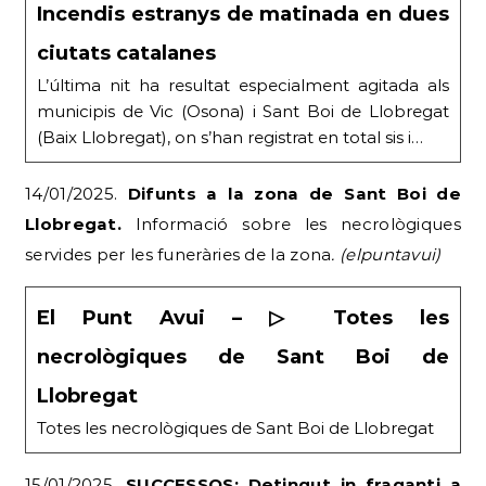
Incendis estranys de matinada en dues
ciutats catalanes
L’última nit ha resultat especialment agitada als
municipis de Vic (Osona) i Sant Boi de Llobregat
(Baix Llobregat), on s’han registrat en total sis i…
14/01/2025.
Difunts a la zona de Sant Boi de
Llobregat.
Informació sobre les necrològiques
servides per les funeràries de la zona
. (elpuntavui)
El Punt Avui – ▷ Totes les
necrològiques de Sant Boi de
Llobregat
Totes les necrològiques de Sant Boi de Llobregat
15/01/2025.
SUCCESSOS: Detingut in fraganti a