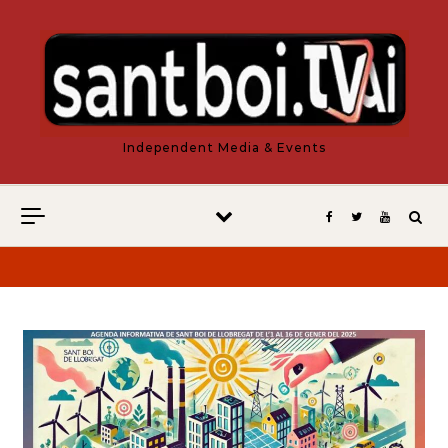
Vés al contingut
Independent Media & Events