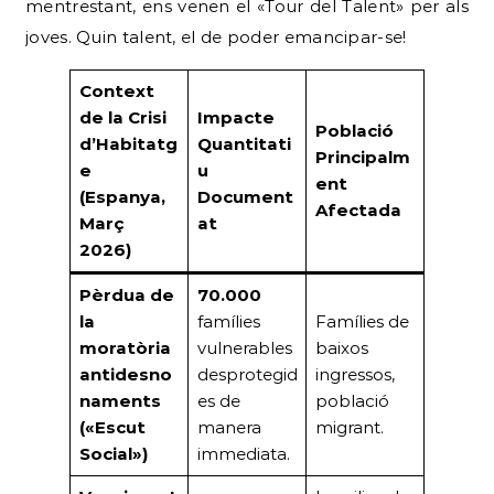
mentrestant, ens venen el «Tour del Talent» per als
joves. Quin talent, el de poder emancipar-se!
Context
de la Crisi
Impacte
Població
d’Habitatg
Quantitati
Principalm
e
u
ent
(Espanya,
Document
Afectada
Març
at
2026)
Pèrdua de
70.000
la
famílies
Famílies de
moratòria
vulnerables
baixos
antidesno
desprotegid
ingressos,
naments
es de
població
(«Escut
manera
migrant.
Social»)
immediata.