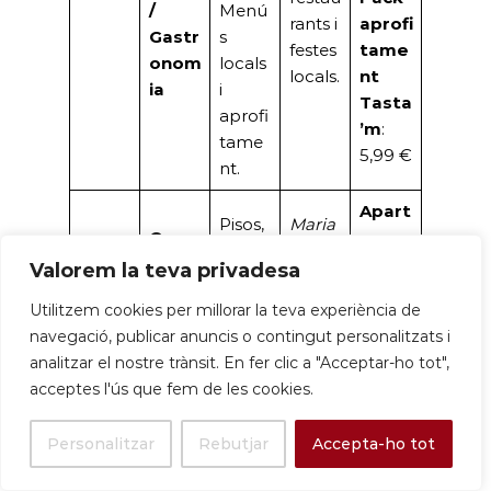
/
Menú
rants i
aprofi
Gastr
s
festes
tame
onom
locals
locals.
nt
ia
i
Tasta
aprofi
’m
:
tame
5,99 €
nt.
Apart
Pisos,
Maria
Com
amen
cases
nao,
pra-
t
Valorem la teva privadesa
🏠
adoss
Centr
Vend
exclu
IMMO
ades,
e,
Utilitzem cookies per millorar la teva experiència de
a
siu
BILIÀ
àtics i
Riera
navegació, publicar anuncis o contingut personalitzats i
(Habi
(77
RIA
actius
Basté,
analitzar el nostre trànsit. En fer clic a "Acceptar-ho tot",
tatge
m²)
:
banca
Vinyet
acceptes l'ús que fem de les cookies.
)
465.0
ris.
s.
00 €
Personalitzar
Rebutjar
Accepta-ho tot
Casa
a