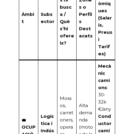
òmiq
busc
s o
ues
Àmbi
Subs
a /
Perfil
(Salar
t
ector
Què
s
is,
s’hi
Dest
Preus
ofere
acats
i
ix?
Tarif
es)
Mecà
nic
cami
ons
:
30-
Moss
32k
os,
Alta
€/any
carret
dema
Logís
Cond
💼
oners,
nda
tica i
uctor
OCUP
opera
(moto
Indús
cami