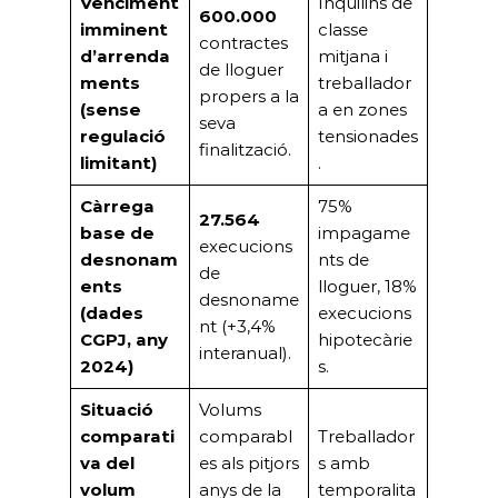
Venciment
Inquilins de
600.000
imminent
classe
contractes
d’arrenda
mitjana i
de lloguer
ments
treballador
propers a la
(sense
a en zones
seva
regulació
tensionades
finalització.
limitant)
.
Càrrega
75%
27.564
base de
impagame
execucions
desnonam
nts de
de
ents
lloguer, 18%
desnoname
(dades
execucions
nt (+3,4%
CGPJ, any
hipotecàrie
interanual).
2024)
s.
Situació
Volums
comparati
comparabl
Treballador
va del
es als pitjors
s amb
volum
anys de la
temporalita