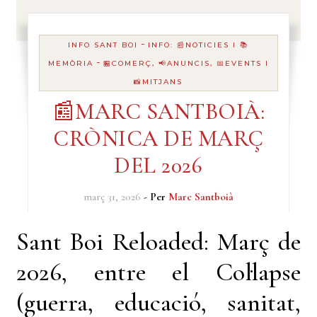
-
INFO SANT BOI
INFO: 📰NOTICIES I 📚
-
MEMÒRIA
🏪COMERÇ, 📢ANUNCIS, 📅EVENTS I
📸MITJANS
📰MARC SANTBOIÀ:
CRÒNICA DE MARÇ
DEL 2026
març 31, 2026
- Per
Marc Santboià
Sant Boi Reloaded: Març de
2026, entre el Col·lapse
(guerra, educació, sanitat,