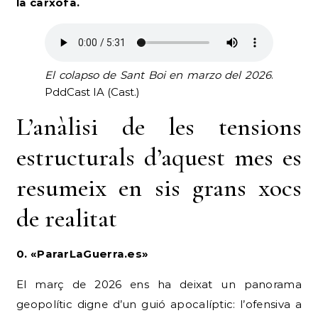
la carxofa.
El colapso de Sant Boi en marzo del 2026
.
PddCast IA (Cast.)
L’anàlisi de les tensions
estructurals d’aquest mes es
resumeix en sis grans xocs
de realitat
0. «PararLaGuerra.es»
El març de 2026 ens ha deixat un panorama
geopolític digne d’un guió apocalíptic: l’ofensiva a