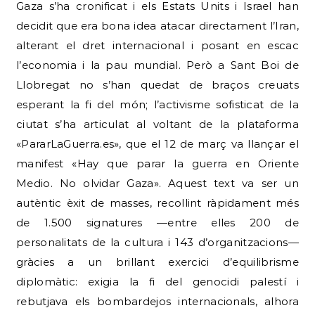
Gaza s’ha cronificat i els Estats Units i Israel han
decidit que era bona idea atacar directament l’Iran,
alterant el dret internacional i posant en escac
l’economia i la pau mundial. Però a Sant Boi de
Llobregat no s’han quedat de braços creuats
esperant la fi del món; l’activisme sofisticat de la
ciutat s’ha articulat al voltant de la plataforma
«PararLaGuerra.es», que el 12 de març va llançar el
manifest «Hay que parar la guerra en Oriente
Medio. No olvidar Gaza». Aquest text va ser un
autèntic èxit de masses, recollint ràpidament més
de 1.500 signatures —entre elles 200 de
personalitats de la cultura i 143 d’organitzacions—
gràcies a un brillant exercici d’equilibrisme
diplomàtic: exigia la fi del genocidi palestí i
rebutjava els bombardejos internacionals, alhora