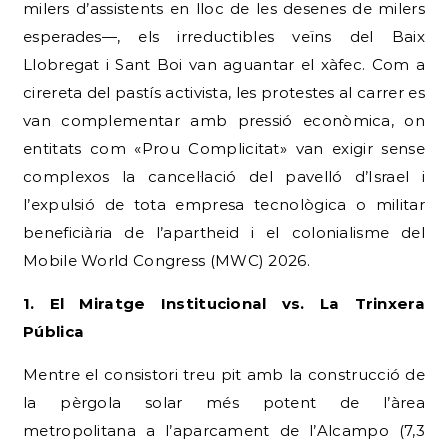
milers d’assistents en lloc de les desenes de milers
esperades—, els irreductibles veïns del Baix
Llobregat i Sant Boi van aguantar el xàfec. Com a
cirereta del pastís activista, les protestes al carrer es
van complementar amb pressió econòmica, on
entitats com «Prou Complicitat» van exigir sense
complexos la cancel·lació del pavelló d’Israel i
l’expulsió de tota empresa tecnològica o militar
beneficiària de l’apartheid i el colonialisme del
Mobile World Congress (MWC) 2026.
1. El Miratge Institucional vs. La Trinxera
Pública
Mentre el consistori treu pit amb la construcció de
la pèrgola solar més potent de l’àrea
metropolitana a l’aparcament de l’Alcampo (7,3