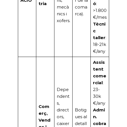
ACIÓ
ris,
r de la
tria
ó
:
mecà
coma
>1.800
nics i
rca).
€/mes
xofers.
Tècni
c
taller
:
18-21k
€/any
Assis
tent
come
rcial
:
Depe
23-
ndent
30k
s,
€/any
Com
direct
Botig
Admi
erç,
ors,
ues al
n.
Vend
caixer
detall
cobra
es i