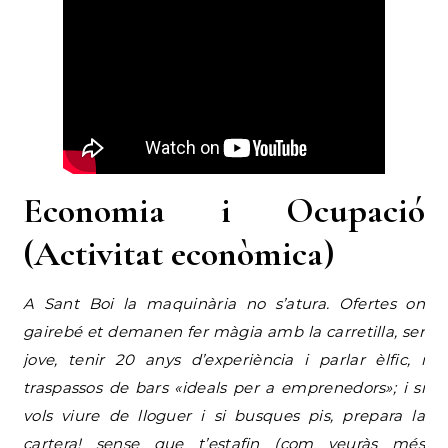
Economia i Ocupació
(Activitat econòmica)
A Sant Boi la maquinària no s’atura. Ofertes on
gairebé et demanen fer màgia amb la carretilla, ser
jove, tenir 20 anys d’experiència i parlar èlfic, i
traspassos de bars «ideals per a emprenedors»; i si
vols viure de lloguer i si busques pis, prepara la
cartera! sense que t’estafin (com veuràs més