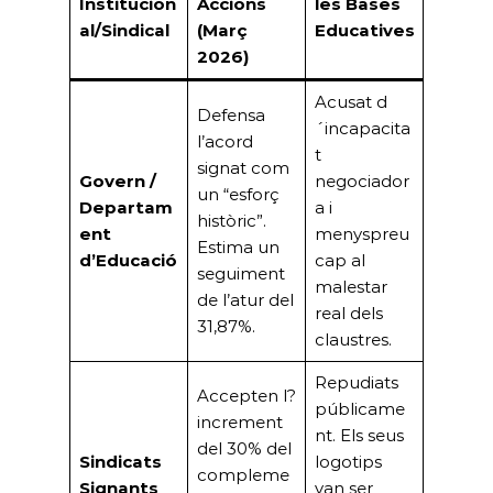
Institucion
Accions
les Bases
al/Sindical
(Març
Educatives
2026)
Acusat d
Defensa
´incapacita
l’acord
t
signat com
Govern /
negociador
un “esforç
Departam
a i
històric”.
ent
menyspreu
Estima un
d’Educació
cap al
seguiment
malestar
de l’atur del
real dels
31,87%.
claustres.
Repudiats
Accepten l?
públicame
increment
nt. Els seus
del 30% del
Sindicats
logotips
compleme
Signants
van ser