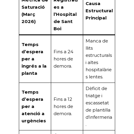
Causa
Saturació
es a
Estructural
(Març
l’Hospital
Principal
2026)
de Sant
Boi
Manca de
Temps
llits
d’espera
Fins a 24
estructurals
per a
hores de
i altes
ingrés a la
demora.
hospitalàrie
planta
s lentes.
Dèficit de
Temps
triatge i
d’espera
Fins a 12
escassetat
per a
hores de
de plantilla
atenció a
demora.
d’infermeria
urgències
.