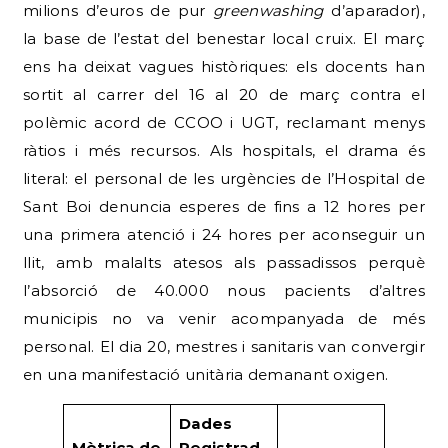
milions d’euros de pur
greenwashing
d’aparador),
la base de l’estat del benestar local cruix. El març
ens ha deixat vagues històriques: els docents han
sortit al carrer del 16 al 20 de març contra el
polèmic acord de CCOO i UGT, reclamant menys
ràtios i més recursos. Als hospitals, el drama és
literal: el personal de les urgències de l’Hospital de
Sant Boi denuncia esperes de fins a 12 hores per
una primera atenció i 24 hores per aconseguir un
llit, amb malalts atesos als passadissos perquè
l’absorció de 40.000 nous pacients d’altres
municipis no va venir acompanyada de més
personal. El dia 20, mestres i sanitaris van convergir
en una manifestació unitària demanant oxigen.
Dades
Mètrica de
Registrad