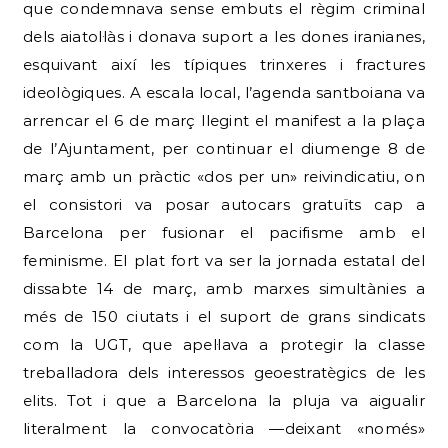
que condemnava sense embuts el règim criminal
dels aiatol·làs i donava suport a les dones iranianes,
esquivant així les típiques trinxeres i fractures
ideològiques. A escala local, l’agenda santboiana va
arrencar el 6 de març llegint el manifest a la plaça
de l’Ajuntament, per continuar el diumenge 8 de
març amb un pràctic «dos per un» reivindicatiu, on
el consistori va posar autocars gratuïts cap a
Barcelona per fusionar el pacifisme amb el
feminisme. El plat fort va ser la jornada estatal del
dissabte 14 de març, amb marxes simultànies a
més de 150 ciutats i el suport de grans sindicats
com la UGT, que apel·lava a protegir la classe
treballadora dels interessos geoestratègics de les
elits. Tot i que a Barcelona la pluja va aigualir
literalment la convocatòria —deixant «només»