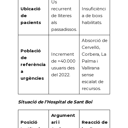
Ús
Ubicació
recurrent
Insuficiènci
de
de lliteres
a de boxs
pacients
als
habilitats.
passadissos.
Absorció de
Cervelló,
Població
Increment
Corbera, La
de
de +40.000
Palma i
referència
usuaris des
Vallirana
a
del 2022.
sense
urgències
escalat de
recursos.
Situació de l’Hospital de Sant Boi
Argument
Posició
ari i
Reacció de