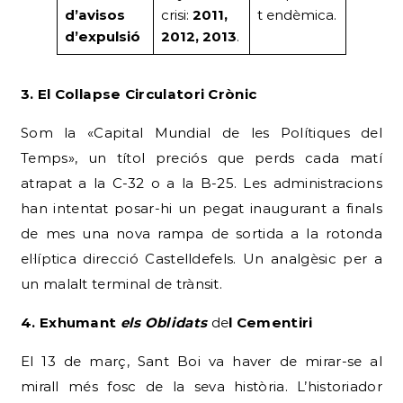
d’avisos
crisi:
2011,
t endèmica.
d’expulsió
2012, 2013
.
3. El Col·lapse Circulatori Crònic
Som la «Capital Mundial de les Polítiques del
Temps», un títol preciós que perds cada matí
atrapat a la C-32 o a la B-25. Les administracions
han intentat posar-hi un pegat inaugurant a finals
de mes una nova rampa de sortida a la rotonda
el·líptica direcció Castelldefels. Un analgèsic per a
un malalt terminal de trànsit.
4. Exhumant
els Oblidats
de
l Cementiri
El 13 de març, Sant Boi va haver de mirar-se al
mirall més fosc de la seva història. L’historiador