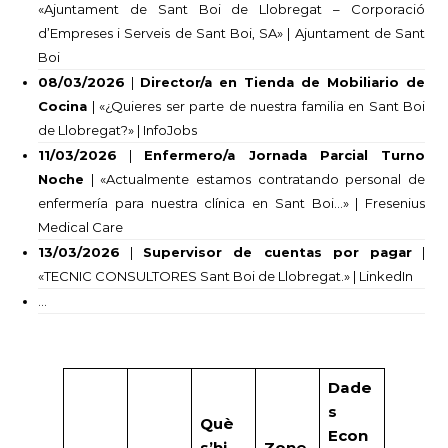
«Ajuntament de Sant Boi de Llobregat – Corporació
d’Empreses i Serveis de Sant Boi, SA» | Ajuntament de Sant
Boi
08/03/2026
|
Director/a en Tienda de Mobiliario de
Cocina
| «¿Quieres ser parte de nuestra familia en Sant Boi
de Llobregat?» | InfoJobs
11/03/2026
|
Enfermero/a Jornada Parcial Turno
Noche
| «Actualmente estamos contratando personal de
enfermería para nuestra clínica en Sant Boi…» | Fresenius
Medical Care
13/03/2026
|
Supervisor de cuentas por pagar
|
«TECNIC CONSULTORES Sant Boi de Llobregat.» | LinkedIn
…
Dade
s
Què
Econ
s’hi
Zone