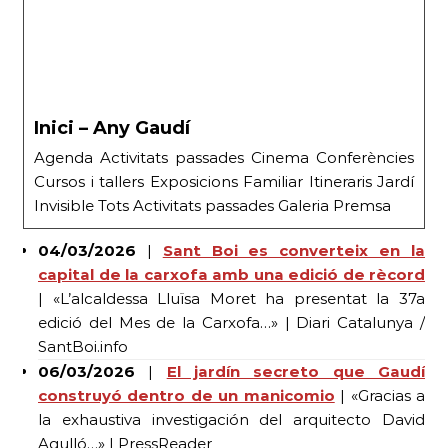
Inici – Any Gaudí
Agenda Activitats passades Cinema Conferències
Cursos i tallers Exposicions Familiar Itineraris Jardí
Invisible Tots Activitats passades Galeria Premsa
04/03/2026
|
Sant Boi es converteix en la
capital de la carxofa amb una edició de rècord
| «L’alcaldessa Lluïsa Moret ha presentat la 37a
edició del Mes de la Carxofa…» | Diari Catalunya /
SantBoi.info
06/03/2026
|
El jardín secreto que Gaudí
construyó dentro de un manicomio
| «Gracias a
la exhaustiva investigación del arquitecto David
Agulló…» | PressReader