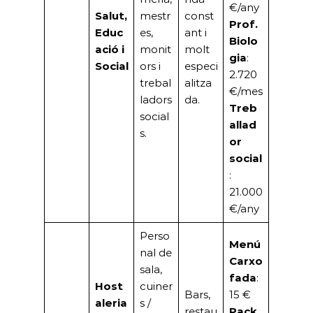
€/any
Salut,
mestr
const
Prof.
Educ
es,
ant i
Biolo
ació i
monit
molt
gia
:
Social
ors i
especi
2.720
trebal
alitza
€/mes
ladors
da.
Treb
social
allad
s.
or
social
:
21.000
€/any
Perso
Menú
nal de
Carxo
sala,
fada
:
Host
cuiner
Bars,
15 €
aleria
s /
restau
Pack