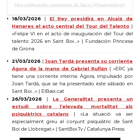
Una publicación compartida de Sacyr (@somossacyr)
18/03/2026
|
El Rey presidirá en Alcalá de
Henares el acto central del Tour del Talento
|
«Felipe VI en el acto de inauguración del Tour del
talento 2026 en Sant Boi…» | Fundación Princesa
de Girona
21/03/2026
|
Joan Tardà presenta su corriente
Ágora de la mano de Gabriel Rufián
| «ERC ya
tiene una corriente interna: Àgora, impulsado por
Joan Tardà, que se ha presentado este sábado en
Sant Boi…» | ElBaix.cat
26/03/2026
|
La Generalitat presenta un
estudi sobre l’elevada mortalitat als
psiquiàtrics catalans
| «La situació va ser
especialment greu al conjunt psiquiàtric de Sant
Boi de Llobregat.» | SantBoi.Tv / Catalunya Press