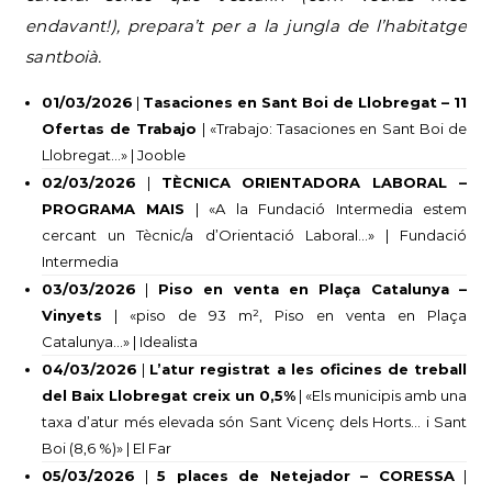
endavant!), prepara’t per a la jungla de l’habitatge
santboià.
01/03/2026
|
Tasaciones en Sant Boi de Llobregat – 11
Ofertas de Trabajo
| «Trabajo: Tasaciones en Sant Boi de
Llobregat…» | Jooble
02/03/2026
|
TÈCNICA ORIENTADORA LABORAL –
PROGRAMA MAIS
| «A la Fundació Intermedia estem
cercant un Tècnic/a d’Orientació Laboral…» | Fundació
Intermedia
03/03/2026
|
Piso en venta en Plaça Catalunya –
Vinyets
| «piso de 93 m², Piso en venta en Plaça
Catalunya…» | Idealista
04/03/2026
|
L’atur registrat a les oficines de treball
del Baix Llobregat creix un 0,5%
| «Els municipis amb una
taxa d’atur més elevada són Sant Vicenç dels Horts… i Sant
Boi (8,6 %)» | El Far
05/03/2026
|
5 places de Netejador – CORESSA
|