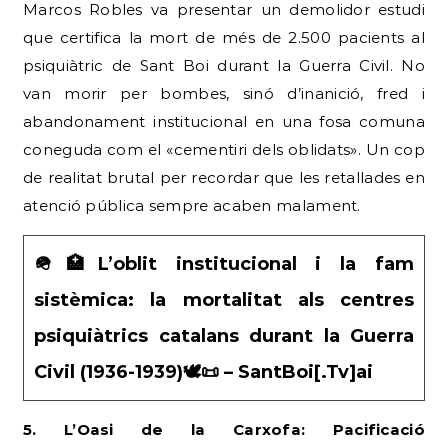
Marcos Robles va presentar un demolidor estudi
que certifica la mort de més de 2.500 pacients al
psiquiàtric de Sant Boi durant la Guerra Civil. No
van morir per bombes, sinó d’inanició, fred i
abandonament institucional en una fosa comuna
coneguda com el «cementiri dels oblidats». Un cop
de realitat brutal per recordar que les retallades en
atenció pública sempre acaben malament.
🪖🏥L’oblit institucional i la fam
sistèmica: la mortalitat als centres
psiquiàtrics catalans durant la Guerra
Civil (1936-1939)🕊️📜 – SantBoi[.Tv]ai
5. L’Oasi de la Carxofa: Pacificació