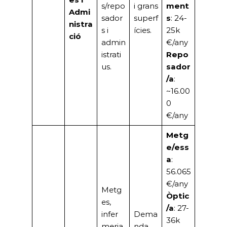
s/repo
i grans
ment
Admi
sador
superf
s
: 24-
nistra
s i
ícies.
25k
ció
admin
€/any
istrati
Repo
us.
sador
/a
:
~16.00
0
€/any
Metg
e/ess
a
:
56.065
€/any
Metg
Òptic
es,
/a
: 27-
infer
Dema
36k
meria,
nda