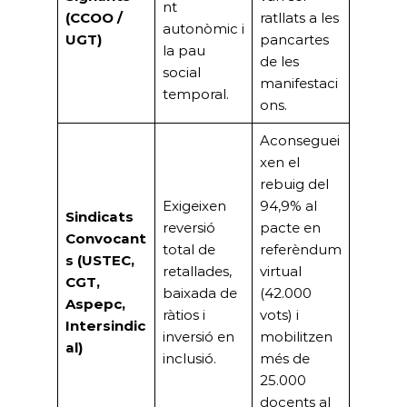
nt
(CCOO /
ratllats a les
autonòmic i
UGT)
pancartes
la pau
de les
social
manifestaci
temporal.
ons.
Aconseguei
xen el
rebuig del
Exigeixen
94,9% al
Sindicats
reversió
pacte en
Convocant
total de
referèndum
s (USTEC,
retallades,
virtual
CGT,
baixada de
(42.000
Aspepc,
ràtios i
vots) i
Intersindic
inversió en
mobilitzen
al)
inclusió.
més de
25.000
docents al