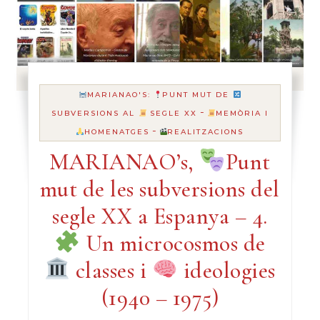
MARIANAO'S:
PUNT MUT DE
-
SUBVERSIONS AL
SEGLE XX
MEMÒRIA I
-
HOMENATGES
REALITZACIONS
MARIANAO’s,
Punt
mut de les subversions del
segle XX a Espanya – 4.
Un microcosmos de
classes i
ideologies
(1940 – 1975)