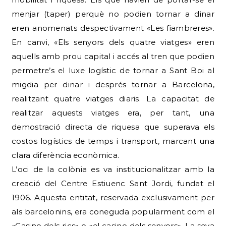
menjar (taper) perquè no podien tornar a dinar
eren anomenats despectivament «Les fiambreres».
En canvi, «Els senyors dels quatre viatges» eren
aquells amb prou capital i accés al tren que podien
permetre’s el luxe logístic de tornar a Sant Boi al
migdia per dinar i després tornar a Barcelona,
realitzant quatre viatges diaris. La capacitat de
realitzar aquests viatges era, per tant, una
demostració directa de riquesa que superava els
costos logístics de temps i transport, marcant una
clara diferència econòmica.
L’oci de la colònia es va institucionalitzar amb la
creació del Centre Estiuenc Sant Jordi, fundat el
1906. Aquesta entitat, reservada exclusivament per
als barcelonins, era coneguda popularment com el
«Casino dels rics» o «el casino dels senyors». La seva