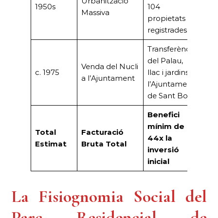
Urbanització
1950s
104
(Est
Massiva
propietats
parc
registrades.
tota
Transferència
del Palau,
24.
Venda del Nucli
c. 1975
llac i jardins a
Pte
a l’Ajuntament
l’Ajuntament
fina
de Sant Boi.
Benefici
mínim de
Total
Facturació
44,
44x la
Estimat
Bruta Total
Mil
inversió
inicial
La Fisiognomia Social del
Parc Residencial de