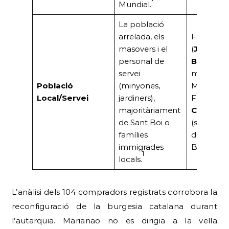
Mundial.
La població
arrelada, els
Família
F
masovers i el
(
Josep F
personal de
Badia
‘Pe
servei
masover 
Població
(minyones,
Marquès),
Local/Servei
jardiners),
Família
majoritàriament
Campoa
de Sant Boi o
(servei
famílies
domèstic 
immigrades
Bordoy).
1
locals.
L’anàlisi dels 104 compradors registrats corrobora la
reconfiguració de la burgesia catalana durant
l’autarquia. Marianao no es dirigia a la vella