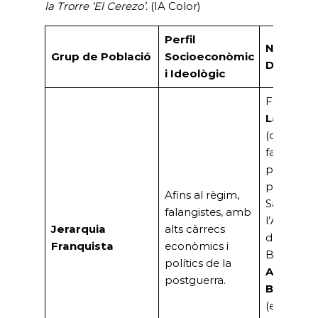
la Trorre ‘El Cerezo’.
(IA Color)
Perfil
Noms
Grup de Població
Socioeconòmic
Destaca
i Ideològic
Família
Lacalle
(conegut
falangista 
primer
president
Afins al règim,
Saló de
falangistes, amb
l’Automòb
Jerarquia
alts càrrecs
de
Franquista
econòmics i
Barcelona
polítics de la
Abdón
postguerra.
Bordoy
(empresar