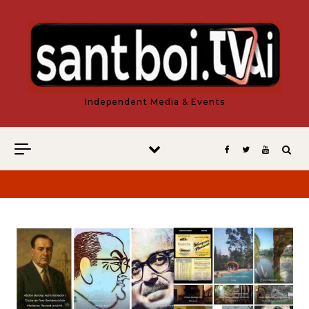
Vés al contingut
Independent Media & Events