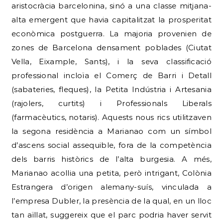
aristocràcia barcelonina, sinó a una classe mitjana-
alta emergent que havia capitalitzat la prosperitat
econòmica postguerra. La majoria provenien de
zones de Barcelona densament poblades (Ciutat
Vella, Eixample, Sants), i la seva classificació
professional incloïa el Comerç de Barri i Detall
(sabateries, fleques), la Petita Indústria i Artesania
(rajolers, curtits) i Professionals Liberals
(farmacèutics, notaris). Aquests nous rics utilitzaven
la segona residència a Marianao com un símbol
d’ascens social assequible, fora de la competència
dels barris històrics de l’alta burgesia. A més,
Marianao acollia una petita, però intrigant, Colònia
Estrangera d’origen alemany-suís, vinculada a
l’empresa Dubler, la presència de la qual, en un lloc
tan aïllat, suggereix que el parc podria haver servit