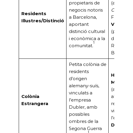
propietaris de
(autor de
negocis notoris
Coyote»
),
Residents
a Barcelona,
Família
Il·lustres/Distinció
aportant
Valdés
distinció cultural
(propietar
i econòmica a la
de Loteri
1
comunitat.
Ramblas 
Barcelon
Petita colònia de
residents
Hanno L
d’origen
Montans
alemany-suís,
(alemany)
vinculats a
Colònia
altres
l’empresa
Estrangera
residents
Dubler, amb
vinculats 
possibles
l’empresa
ombres de la
Dubler
.
Segona Guerra
1