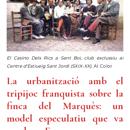
El Casino Dels Rics a Sant Boi, club exclussiu al
Centre d’Estiueig Sant Jordi (SXIX-XX).
AI Color
La urbanització amb el
tripijoc franquista sobre la
finca del Marquès: un
model especulatiu que va