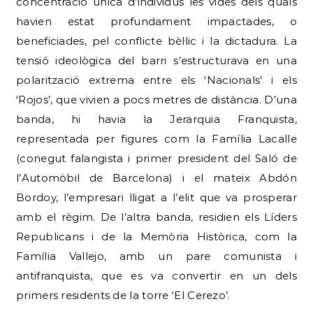
concentració única d’individus les vides dels quals
havien estat profundament impactades, o
beneficiades, pel conflicte bèl·lic i la dictadura. La
tensió ideològica del barri s’estructurava en una
polarització extrema entre els ‘Nacionals’ i els
‘Rojos’, que vivien a pocs metres de distància. D’una
banda, hi havia la Jerarquia Franquista,
representada per figures com la Família Lacalle
(conegut falangista i primer president del Saló de
l’Automòbil de Barcelona) i el mateix Abdón
Bordoy, l’empresari lligat a l’elit que va prosperar
amb el règim. De l’altra banda, residien els Líders
Republicans i de la Memòria Històrica, com la
Família Vallejo, amb un pare comunista i
antifranquista, que es va convertir en un dels
primers residents de la torre ‘El Cerezo’.