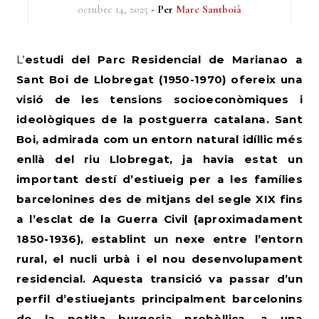
octubre 14, 2025
- Per
Marc Santboià
L’estudi del Parc Residencial de Marianao a
Sant Boi de Llobregat (1950-1970) ofereix una
visió de les tensions socioeconòmiques i
ideològiques de la postguerra catalana. Sant
Boi, admirada com un entorn natural idíl·lic més
enllà del riu Llobregat, ja havia estat un
important destí d’estiueig per a les famílies
barcelonines des de mitjans del segle XIX fins
a l’esclat de la Guerra Civil (aproximadament
1850-1936), establint un nexe entre l’entorn
rural, el nucli urbà i el nou desenvolupament
residencial. Aquesta transició va passar d’un
perfil d’estiuejants principalment barcelonins
de la petita burgesia prebèl·lica, a una