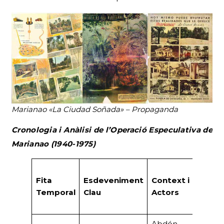
Marianao «La Ciudad Soñada» – Propaganda
Cronologia i Anàlisi de l’Operació Especulativa de
Marianao (1940-1975)
Fac
Fita
Esdeveniment
Context i
Tot
Temporal
Clau
Actors
Est
(Pt
Abdón