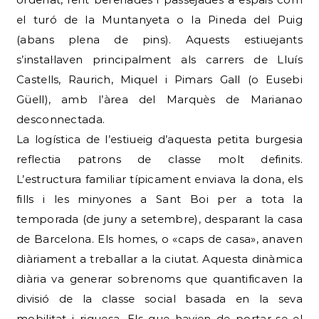
el turó de la Muntanyeta o la Pineda del Puig
(abans plena de pins). Aquests estiuejants
s’instal·laven principalment als carrers de Lluís
Castells, Raurich, Miquel i Pimars Gall (o Eusebi
Güell), amb l’àrea del Marquès de Marianao
desconnectada.
La logística de l’estiueig d’aquesta petita burgesia
reflectia patrons de classe molt definits.
L’estructura familiar típicament enviava la dona, els
fills i les minyones a Sant Boi per a tota la
temporada (de juny a setembre), desparant la casa
de Barcelona. Els homes, o «caps de casa», anaven
diàriament a treballar a la ciutat. Aquesta dinàmica
diària va generar sobrenoms que quantificaven la
divisió de la classe social basada en la seva
mobilitat i riquesa. Els que havien de portar-se el