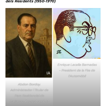
dels Residents (1950-1970)
Enrique Lacalla Barnadas
– President de la Fira de
l’Automòbil
Abdon Bordoy.
Administrador i Titular de
Parc Residencial de
Marianao. Recreat-amb IA.