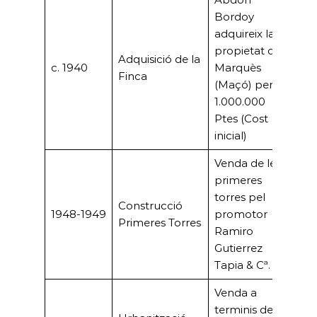
Bordoy
adquireix la
propietat del
Adquisició de la
c. 1940
Marquès
–
Finca
(Maçó) per
1.000.000
Ptes (Cost
inicial)
Venda de les
primeres
6.3
torres pel
Construcció
(pe
1948-1949
promotor
Primeres Torres
pro
Ramiro
doc
Gutierrez
Tapia & Cª.
Venda a
20,5
terminis de
Mil