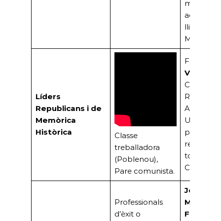
mallorquí 
administr
lligat a J
March).
Família
Vallejo:
Comunista
Líders
Republicà
Republicans i de
Antifranqu
Memòrica
Uns dels
Històrica
primers
Classe
residents 
treballadora
torre ‘El
(Poblenou),
Cerezo’.
Pare comunista.
José
Professionals
Mallorqu
d’èxit o
Figuerol