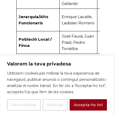
Gallardo
Presiden
Jerarquia/Alts
Enrique Lacalle,
Automòb
Funcionaris
Ladislao Romero
Adreça s
José Faura, Juan
Població Local /
Prast, Pedro
Masover/
Finca
Torralba
Valorem la teva privadesa
L’estiueig al Parc
Utilitzem cookies per millorar la teva experiència de
Residencial de Marianao:
navegació, publicar anuncis o contingut personalitzats i
analitzar el nostre trànsit. En fer clic a "Acceptar-ho tot",
vida social, oci i serveis del
acceptes l'ús que fem de les cookies.
Parc
Personalitzar
Rebutjar
Accepta-ho tot
La vida quotidiana a Marianao entre els anys 40 i 70