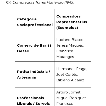
104 Compradors Torres Marianao (1949)
Compradors
Categoria
Representatius
Negoci/
Socioprofessional
(Exemples
)
Luciano Blasco,
Comerç de Barri i
Teresa Magués,
Sabateri
Detall
Francisca
Botiga.
Maranges
Hermanos Fraga,
Petita Indústria /
Rajolers,
José Cortés,
Artesania
Ballestes
Bibiano Alcaraz
Arturo Jornet,
Professionals
Miguel Boniquet,
Farmàci
Liberals / Serveis
Francisco
Notaria, 