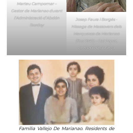
Marteu Campomar –
Gestor de Marianao durant
l’Administració d’Abdón
Josep Faura i Borgés -
Bordoy
Nissaga de Massovers dels
Marquesos de Marianao
(fins 1947) – Cal Pepet,
entrada de la Finca
Família Vallejo De Marianao. Residents de