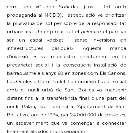
com una «Ciudad Soñada» (fins i tot amb
propaganda al NODO), l’especulació va prioritzar
la plusvàlua del sòl per sobre de la responsabilitat
urbanística. Un cop realitzat el
pelotazo
, el parc va
ser un espai «deixat i sense inversions en
infraestructures bàsiques».
Aquesta manca
d’inversió es va manifestar directament en la
precarietat social i la conseqüent instal·lació de
barraquisme als anys 60 en zones com Els Canons,
Les Orioles o Cam Paulet. La connexió física i social
amb el nucli urbà de Sant Boi es va mantenir
distant fins a la transferència final d’una part del
nucli (Palau, llac i jardins) a l’Ajuntament de Sant
Boi, al voltant de 1974, per 24.000.000 de pessetes,
un esdeveniment que va començar a connectar
finalment els «dos mòns separats».