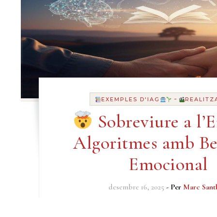
-
EXEMPLES D'IAG
REALITZ
Sobreviure a l’E
Algoritmes amb Be
Emocional
desembre 16, 2025
- Per
Marc Sant