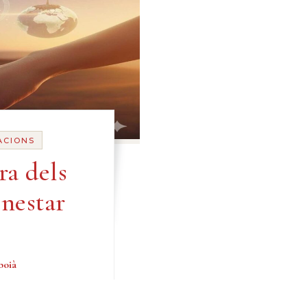
ACIONS
ra dels
nestar
boià