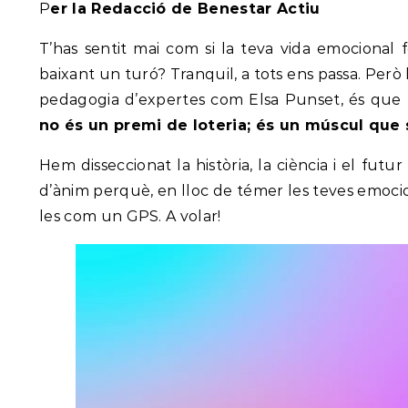
Per la Redacció de Benestar Actiu
T’has sentit mai com si la teva vida emocional 
baixant un turó? Tranquil, a tots ens passa. Però 
pedagogia d’expertes com Elsa Punset, és que
no és un premi de loteria; és un múscul que 
Hem disseccionat la història, la ciència i el futu
d’ànim perquè, en lloc de témer les teves emocion
les com un GPS. A volar!