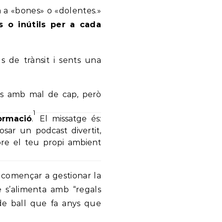
m a «bones» o «dolentes.»
ls o inútils per a cada
 de trànsit i sents una
bes amb mal de cap, però
1
ormació
.
El missatge és:
 posar un podcast divertit,
re el teu propi ambient
i començar a gestionar la
s’alimenta amb “regals
de ball que fa anys que