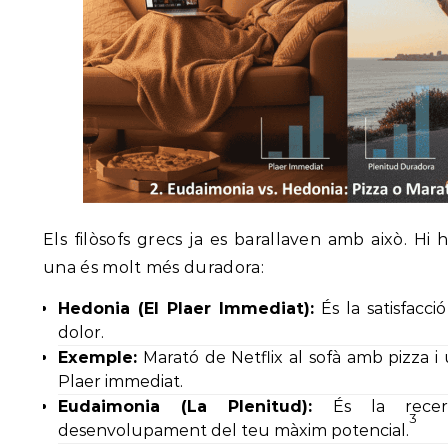
Els filòsofs grecs ja es barallaven amb això. Hi ha
una és molt més duradora:
Hedonia (El Plaer Immediat):
És la satisfacció
dolor.
Exemple:
Marató de Netflix al sofà amb pizza i
Plaer immediat.
Eudaimonia (La Plenitud):
És la recer
3
desenvolupament del teu màxim potencial.