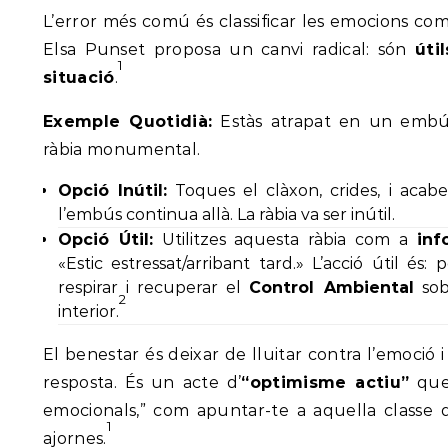
L’error més comú és classificar les emocions co
Elsa Punset proposa un canvi radical: són
úti
1
situació
.
Exemple Quotidià:
Estàs atrapat en un embús
ràbia monumental.
Opció Inútil:
Toques el clàxon, crides, i aca
l’embús continua allà. La ràbia va ser inútil.
Opció Útil:
Utilitzes aquesta ràbia com a
inf
«Estic estressat/arribant tard.» L’acció útil és:
respirar i recuperar el
Control Ambiental
sob
2
interior.
El benestar és deixar de lluitar contra l’emoció 
resposta. És un acte d’
“optimisme actiu”
que 
emocionals,” com apuntar-te a aquella classe 
1
ajornes.