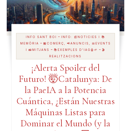
-
INFO SANT BOI
INFO: 📰NOTICIES I 📚
-
MEMÒRIA
🏪COMERÇ, 📢ANUNCIS, 📅EVENTS
-
-
I 📸MITJANS
📚EXEMPLES D'IAG🤖🌱
🎬
REALITZACIONS
¡Alerta Spoiler del
Futuro! 🤯Catalunya: De
la PaeIA a la Potencia
Cuántica, ¿Están Nuestras
Máquinas Listas para
Dominar el Mundo (y la