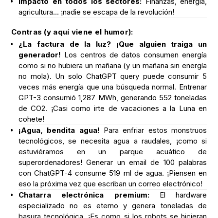
Impacto en todos los sectores:
Finanzas, energía,
agricultura… ¡nadie se escapa de la revolución!
Contras (y aquí viene el humor):
¿La factura de la luz? ¡Que alguien traiga un
generador!
Los centros de datos consumen energía
como si no hubiera un mañana (y un mañana sin energía
no mola). Un solo ChatGPT query puede consumir 5
veces más energía que una búsqueda normal. Entrenar
GPT-3 consumió 1,287 MWh, generando 552 toneladas
de CO2. ¡Casi como irte de vacaciones a la Luna en
cohete!
¡Agua, bendita agua!
Para enfriar estos monstruos
tecnológicos, se necesita agua a raudales, ¡como si
estuviéramos en un parque acuático de
superordenadores! Generar un email de 100 palabras
con ChatGPT-4 consume 519 ml de agua. ¡Piensen en
eso la próxima vez que escriban un correo electrónico!
Chatarra electrónica premium:
El hardware
especializado no es eterno y genera toneladas de
basura tecnológica. ¡Es como si los robots se hicieran