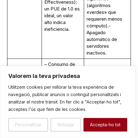
Effectiveness):
(algoritmos
un PUE de 1.0 es
«verdes» que
ideal, un valor
requieren menos
alto indica
cómputo).-
ineficiencia.
Apagado
automático de
servidores
inactivos.
– Consumo de
– Sistemas de
agua para
refrigeración por
Valorem la teva privadesa
refrigeración
aire o líquidos más
(litros/kWh).-
Utilitzem cookies per millorar la teva experiència de
eficientes
Ratio de
navegació, publicar anuncis o contingut personalitzats i
(refrigeración
Eficiencia del
líquida directa al
analitzar el nostre trànsit. En fer clic a "Acceptar-ho tot",
Uso de Agua
chip).- Uso de
acceptes l'ús que fem de les cookies.
(WUE, Water
agua no potable
Usage
Consumo de
(agua reciclada,
Personalitzar
Rebutjar
Accepta-ho tot
Effectiveness):
Agua
agua de lluvia) para
litros de agua por
la refrigeración.-