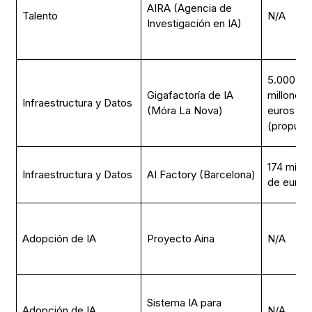
AIRA (Agencia de
Talento
N/A
Investigación en IA)
5.000
Gigafactoría de IA
millones 
Infraestructura y Datos
(Móra La Nova)
euros
(propues
174 millo
Infraestructura y Datos
AI Factory (Barcelona)
de euros
Adopción de IA
Proyecto Aina
N/A
Sistema IA para
Adopción de IA
N/A