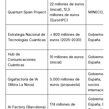
22 millones de euros
(inicial), 12,5
Quantum Spain Project
MINECO, B
millones de euros
(EuroHPC)
Estrategia Nacional de
> 800 millones de
Gobierno de
Tecnologías Cuánticas
euros (2025-2030)
España
Hub de
10 millones de euros
Gobierno de
Comunicaciones
(inicial)
España
Cuánticas
Gobierno de
Gigafactoría de IA
5.000 millones de
España,
(Móra La Nova)
euros (propuesta)
socios
internaciona
Gobierno de
174 millones de
España, CE,
AI Factory (Barcelona)