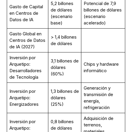
5,2 billones
Potencial de 7,9
Gasto de Capital
de dólares
billones de dólares
en Centros de
(escenario
(escenario
Datos de IA
base)
acelerado)
Gasto Global en
> 1,4 billones
Centros de Datos
de dólares
de IA (2027)
Inversión por
3,1 billones de
Arquetipo:
Chips y hardware
dólares
Desarrolladores
informático
(60%)
de Tecnología
Generación y
Inversión por
1,3 billones de
transmisión de
Arquetipo:
dólares
energía,
Energizadores
(25%)
refrigeración
Adquisición de
Inversión por
0,8 billones
terrenos,
Arquetipo:
de dólares
materiales,