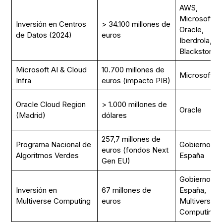
AWS,
Microsoft,
Inversión en Centros
> 34.100 millones de
Oracle,
de Datos (2024)
euros
Iberdrola,
Blackstone
Microsoft AI & Cloud
10.700 millones de
Microsoft
Infra
euros (impacto PIB)
Oracle Cloud Region
> 1.000 millones de
Oracle
(Madrid)
dólares
257,7 millones de
Programa Nacional de
Gobierno de
euros (fondos Next
Algoritmos Verdes
España
Gen EU)
Gobierno de
Inversión en
67 millones de
España,
Multiverse Computing
euros
Multiverse
Computing