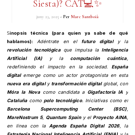
Siesta)? CAT💻✨
juny 23, 2025
- Per
Marc Santboià
Sinopsis técnica (para quien ya sabe de qué
hablamos):
Adéntrate en el
futuro digital
y la
revolución tecnológica
que impulsa la
Inteligencia
Artificial (IA)
y la
computación cuántica
,
redefiniendo el impacto en la sociedad.
España
digital
emerge como un actor protagonista en esta
nueva era digital
y
transformación digital
global, con
Móra la Nova
como candidata a
Gigafactoría IA
y
Cataluña
como
polo tecnológico
. Iniciativas como el
Barcelona Supercomputing Center (BSC)
,
MareNostrum 5
,
Quantum Spain
y el
Proyecto AINA
,
en línea con la
Agenda España Digital 2026
, la
Estrategia Nacional Inteligencia Artificial (ENIA)
y la