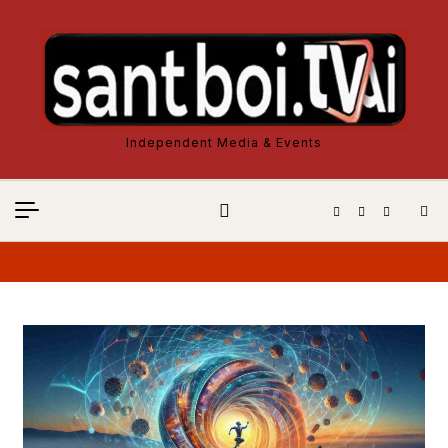
Vés al contingut
Independent Media & Events