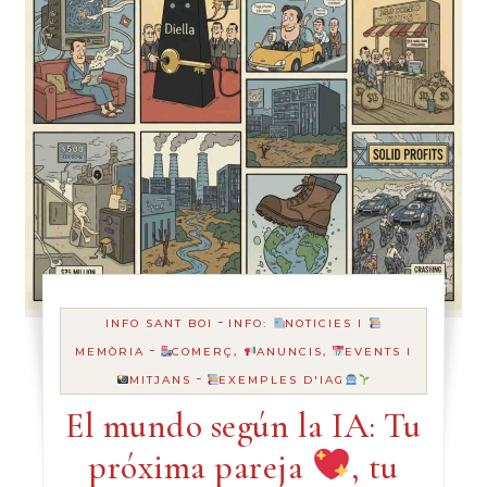
-
INFO SANT BOI
INFO:
NOTICIES I
-
MEMÒRIA
COMERÇ,
ANUNCIS,
EVENTS I
-
MITJANS
EXEMPLES D'IAG
El mundo según la IA: Tu
próxima pareja
, tu