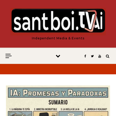
Vés al contingut
Independent Media & Events