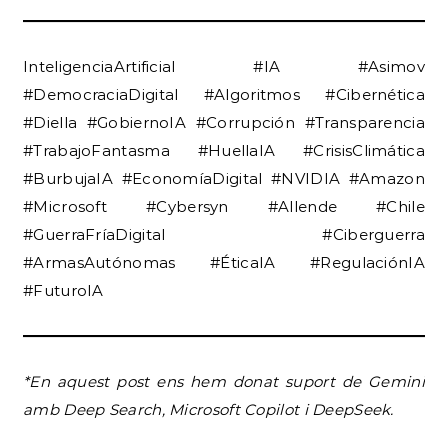
InteligenciaArtificial #IA #Asimov
#DemocraciaDigital #Algoritmos #Cibernética
#Diella #GobiernoIA #Corrupción #Transparencia
#TrabajoFantasma #HuellaIA #CrisisClimática
#BurbujaIA #EconomíaDigital #NVIDIA #Amazon
#Microsoft #Cybersyn #Allende #Chile
#GuerraFríaDigital #Ciberguerra
#ArmasAutónomas #ÉticaIA #RegulaciónIA
#FuturoIA
*En aquest post
ens hem donat suport de Gemini
amb Deep Search, Microsoft Copilot i DeepSeek.