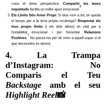
cosa et dona perspectiva.
Compartir les teves
8
inquietuds
facilita un millor ajust emocional.
Els Límits Són Amor Propi:
Si dius «sí» a tot, on queda
el temps per a la teva pròpia recàrrega?
Respectar els
teus propis límits
(i els dels altres) és vital per a
l’estabilitat emocional i per fomentar
Relacions
7
Positives
.
No passa res per dir «no» a aquell sopar si el
que necessites és dormir.
4. La Trampa
d’Instagram: No
Comparis el Teu
Backstage
amb el seu
Highlight Reel
📸