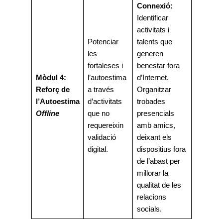
Connexió:
Identificar
activitats i
Potenciar
talents que
les
generen
fortaleses i
benestar fora
Mòdul 4:
l’autoestima
d’Internet.
Reforç de
a través
Organitzar
l’Autoestima
d’activitats
trobades
Offline
que no
presencials
requereixin
amb amics,
validació
deixant els
digital.
dispositius fora
de l’abast per
millorar la
qualitat de les
relacions
socials.