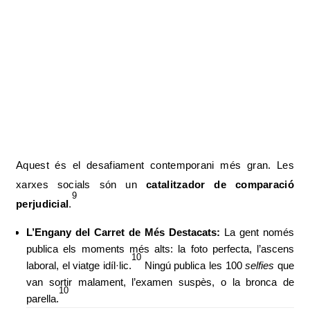
Aquest és el desafiament contemporani més gran. Les
xarxes socials són un
catalitzador de comparació
9
perjudicial
.
L’Engany del Carret de Més Destacats:
La gent només
publica els moments més alts: la foto perfecta, l’ascens
10
laboral, el viatge idíl·lic.
Ningú publica les 100
selfies
que
van sortir malament, l’examen suspès, o la bronca de
10
parella.