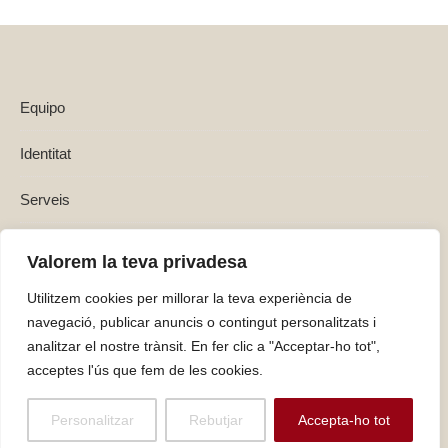
Equipo
Identitat
Serveis
Política de privadesa i Avisos Legals
Valorem la teva privadesa
Utilitzem cookies per millorar la teva experiència de
navegació, publicar anuncis o contingut personalitzats i
analitzar el nostre trànsit. En fer clic a "Acceptar-ho tot",
acceptes l'ús que fem de les cookies.
Personalitzar
Rebutjar
Accepta-ho tot
Graceful Theme by
Optima Themes