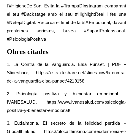
l’#HigieneDelSon. Evita la #TrampaDInstagram comparant
el teu #Backstage amb el seu #HighlightReel i fes una
#NetejaDigital. Recorda el límit de la #IAEmocional; davant
problemes seriosos, busca #SuportProfessional.
#PsicologiaPositiva
Obres citades
1. La Contra de la Vanguardia. Elsa Punset. | PDF –
Slideshare, https://es.slideshare.net/slideshow/la-contra-
de-la-vanguardia-elsa-punset/4219158
2. Psicología positiva y bienestar emocional –
IVANESALUD, https://www.ivanesalud.com/psicologia-
positiva-y-bienestar-emocional/
3. Eudaimonia. El secreto de la felicidad perdida –
Glocalthinking, https://glocalthinking.com/eudaimonia-el-