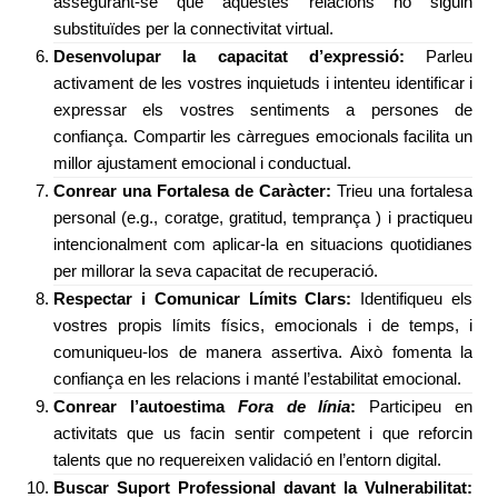
assegurant-se que aquestes relacions no siguin
substituïdes per la connectivitat virtual.
Desenvolupar la capacitat d’expressió:
Parleu
activament de les vostres inquietuds i intenteu identificar i
expressar els vostres sentiments a persones de
confiança. Compartir les càrregues emocionals facilita un
millor ajustament emocional i conductual.
Conrear una Fortalesa de Caràcter:
Trieu una fortalesa
personal (e.g., coratge, gratitud, temprança ) i practiqueu
intencionalment com aplicar-la en situacions quotidianes
per millorar la seva capacitat de recuperació.
Respectar i Comunicar Límits Clars:
Identifiqueu els
vostres propis límits físics, emocionals i de temps, i
comuniqueu-los de manera assertiva. Això fomenta la
confiança en les relacions i manté l’estabilitat emocional.
Conrear l’autoestima
Fora de línia
:
Participeu en
activitats que us facin sentir competent i que reforcin
talents que no requereixen validació en l’entorn digital.
Buscar Suport Professional davant la Vulnerabilitat: