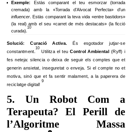
Exemple:
Estàs comparant el teu esmorzar (torrada
cremada) amb la «Torrada d’Alvocat Perfecta» d’un
influencer
. Estàs comparant la teva vida «entre bastidors»
(la real) amb el seu «carret de més destacats» (la ficció
10
curada).
Solució: Curació Activa.
És esgotador jutjar-se
10
constantment.
Utilitza el teu
Control Ambiental
(Ryff) i
fes neteja: silencia o deixa de seguir els comptes que et
generin ansietat, inseguretat o enveja. Si el compte no et
motiva, sinó que et fa sentir malament, a la paperera de
9
reciclatge digital!
5. Un Robot Com a
Terapeuta? El Perill de
l’Algoritme Massa