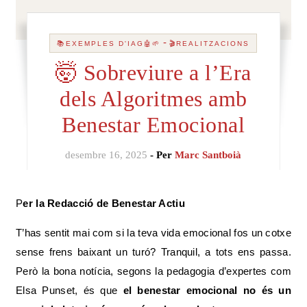
-
📚EXEMPLES D'IAG🤖🌱
🎬REALITZACIONS
🤯 Sobreviure a l’Era
dels Algoritmes amb
Benestar Emocional
desembre 16, 2025
- Per
Marc Santboià
Per la Redacció de Benestar Actiu
T’has sentit mai com si la teva vida emocional fos un cotxe
sense frens baixant un turó? Tranquil, a tots ens passa.
Però la bona notícia, segons la pedagogia d’expertes com
Elsa Punset, és que
el benestar emocional no és un