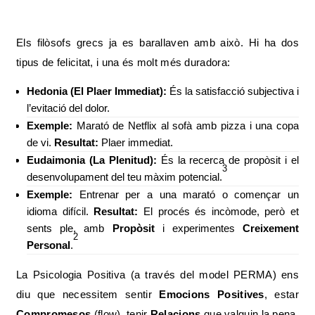
Els filòsofs grecs ja es barallaven amb això. Hi ha dos
tipus de felicitat, i una és molt més duradora:
Hedonia (El Plaer Immediat):
És la satisfacció subjectiva i
l’evitació del dolor.
Exemple:
Marató de Netflix al sofà amb pizza i una copa
de vi.
Resultat:
Plaer immediat.
Eudaimonia (La Plenitud):
És la recerca de propòsit i el
3
desenvolupament del teu màxim potencial.
Exemple:
Entrenar per a una marató o començar un
idioma difícil.
Resultat:
El procés és incòmode, però et
sents ple, amb
Propòsit
i experimentes
Creixement
2
Personal
.
La Psicologia Positiva (a través del model PERMA) ens
diu que necessitem sentir
Emocions Positives
, estar
Compromesos
(flow), tenir
Relacions
que valguin la pena,