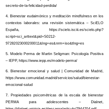
secreto-de-la-felicidad-perdida/
4. Bienestar eudaimónico y meditación mindfulness en los
contextos laborales: una revisión sistemática – SciELO
España, https://scielo.isciii.es/scielo.php?
script=sci_arttext&pid=S0212-
97282023000200011&lng=es&nrm=iso&tlng=es
5. Modelo Perma de Martin Seligman: Psicología Positiva
– IEPP, https://www.iepp.es/modelo-perma/
6. Bienestar emocional y salud | Comunidad de Madrid,
https://www.comunidad.madrid/servicios/salud/bienestar-
emocional-salud
7. Propiedades psicométricas de la escala de bienestar
PERMA para adolescentes – Dialnet,
https://dialnet.unirioja.es/descarga/articulo/7944704.pdf