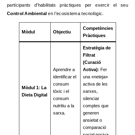
participants d’habilitats pràctiques per exercir el seu
Control Ambiental
en l’ecosistema tecnològic.
Competències
Mòdul
Objectiu
Pràctiques
Estratègia de
Filtrat
(Curació
Aprendre a
Activa):
Fer
identificar el
una «neteja»
consum
activa de les
Mòdul 1: La
tòxic i el
xarxes,
Dieta Digital
consum
silenciar
nutritiu a la
comptes que
xarxa.
generen
ansietat o
comparació
social nociva.