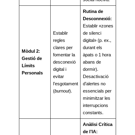
Rutina de
Desconnexió:
Establir «zones
Establir
de silenci
regles
digital» (p. ex.,
clares per
durant els
Mòdul 2:
fomentar la
àpats o 1 hora
Gestió de
desconexió
abans de
Límits
digital i
dormir).
Personals
evitar
Desactivació
l’esgotament
d’alertes no
(
burnout
).
essencials per
minimitzar les
interrupcions
constants.
Anàlisi Crítica
de l’IA: