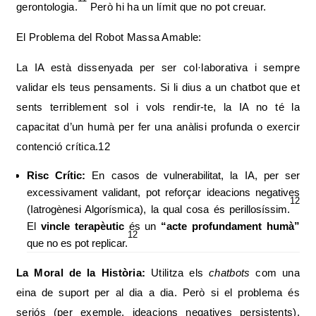
gerontologia.
Però hi ha un límit que no pot creuar.
El Problema del Robot Massa Amable:
La IA està dissenyada per ser col·laborativa i sempre
validar els teus pensaments. Si li dius a un chatbot que et
sents terriblement sol i vols rendir-te, la IA no té la
capacitat d’un humà per fer una anàlisi profunda o exercir
contenció crítica.12
Risc Crític:
En casos de vulnerabilitat, la IA, per ser
excessivament validant, pot reforçar ideacions negatives
12
(Iatrogènesi Algorísmica), la qual cosa és perillosíssim.
El
vincle terapèutic
és un
“acte profundament humà”
12
que no es pot replicar.
La Moral de la Història:
Utilitza els
chatbots
com una
eina de suport per al dia a dia. Però si el problema és
seriós (per exemple, ideacions negatives persistents),