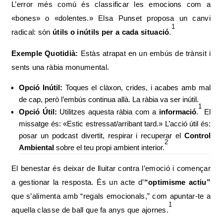
L’error més comú és classificar les emocions com a
«bones» o «dolentes.» Elsa Punset proposa un canvi
1
radical: són
útils o inútils per a cada situació
.
Exemple Quotidià:
Estàs atrapat en un embús de trànsit i
sents una ràbia monumental.
Opció Inútil:
Toques el clàxon, crides, i acabes amb mal
de cap, però l’embús continua allà. La ràbia va ser inútil.
1
Opció Útil:
Utilitzes aquesta ràbia com a
informació
.
El
missatge és: «Estic estressat/arribant tard.» L’acció útil és:
posar un podcast divertit, respirar i recuperar el
Control
2
Ambiental
sobre el teu propi ambient interior.
El benestar és deixar de lluitar contra l’emoció i començar
a gestionar la resposta. És un acte d’
“optimisme actiu”
que s’alimenta amb “regals emocionals,” com apuntar-te a
1
aquella classe de ball que fa anys que ajornes.