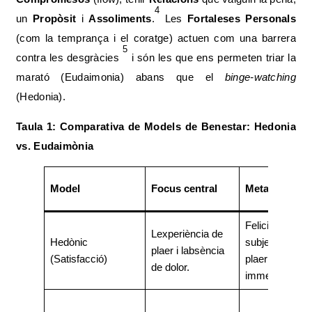
4
un
Propòsit
i
Assoliments
.
Les
Fortaleses Personals
(com la temprança i el coratge) actuen com una barrera
5
contra les desgràcies
i són les que ens permeten triar la
marató (Eudaimonia) abans que el
binge-watching
(Hedonia).
Taula 1: Comparativa de Models de Benestar: Hedonia
vs. Eudaimònia
Model
Focus central
Meta
Felicitat
Lexperiència de
Hedònic
subjectiva i
plaer i labsència
(Satisfacció)
plaer
de dolor.
immediat.