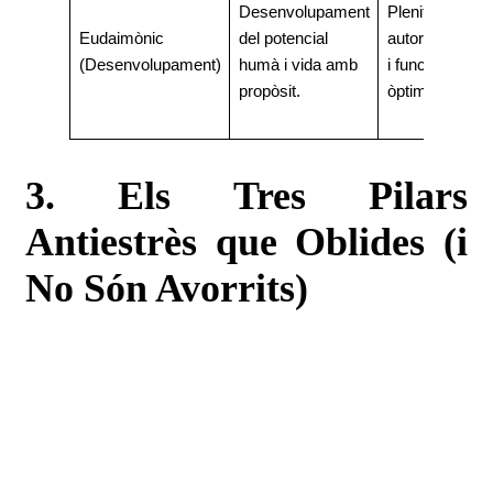
Desenvolupament
Plenitud,
Eudaimònic
del potencial
autorealització
(Desenvolupament)
humà i vida amb
i funció
propòsit.
òptima.
3. Els Tres Pilars
Antiestrès que Oblides (i
No Són Avorrits)