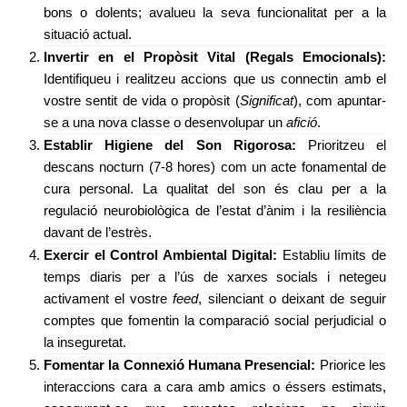
bons o dolents; avalueu la seva funcionalitat per a la
situació actual.
Invertir en el Propòsit Vital (Regals Emocionals):
Identifiqueu i realitzeu accions que us connectin amb el
vostre sentit de vida o propòsit (
Significat
), com apuntar-
se a una nova classe o desenvolupar un
afició
.
Establir Higiene del Son Rigorosa:
Prioritzeu el
descans nocturn (7-8 hores) com un acte fonamental de
cura personal. La qualitat del son és clau per a la
regulació neurobiològica de l’estat d’ànim i la resiliència
davant de l’estrès.
Exercir el Control Ambiental Digital:
Establiu límits de
temps diaris per a l’ús de xarxes socials i netegeu
activament el vostre
feed
, silenciant o deixant de seguir
comptes que fomentin la comparació social perjudicial o
la inseguretat.
Fomentar la Connexió Humana Presencial:
Priorice les
interaccions cara a cara amb amics o éssers estimats,