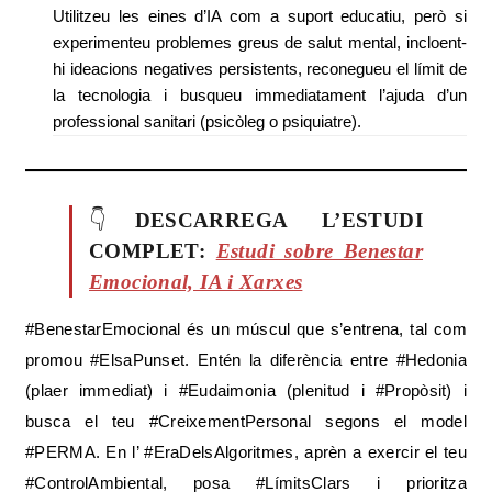
Utilitzeu les eines d’IA com a suport educatiu, però si
experimenteu problemes greus de salut mental, incloent-
hi ideacions negatives persistents, reconegueu el límit de
la tecnologia i busqueu immediatament l’ajuda d’un
professional sanitari (psicòleg o psiquiatre).
👇
DESCARREGA L’ESTUDI
COMPLET:
Estudi sobre Benestar
Emocional, IA i Xarxes
#BenestarEmocional és un múscul que s’entrena, tal com
promou #ElsaPunset. Entén la diferència entre #Hedonia
(plaer immediat) i #Eudaimonia (plenitud i #Propòsit) i
busca el teu #CreixementPersonal segons el model
#PERMA. En l’ #EraDelsAlgoritmes, aprèn a exercir el teu
#ControlAmbiental, posa #LímitsClars i prioritza