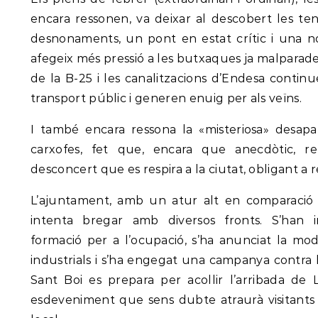
encara ressonen, va deixar al descobert les tens
desnonaments, un pont en estat crític i una n
afegeix més pressió a les butxaques ja malparade
de la B-25 i les canalitzacions d’Endesa continue
transport públic i generen enuig per als veïns.
I també encara ressona la «misteriosa» desapa
carxofes, fet que, encara que anecdòtic, re
desconcert que es respira a la ciutat, obligant a re
L’ajuntament, amb un atur alt en comparació a
intenta bregar amb diversos fronts. S’han
formació per a l’ocupació, s’ha anunciat la mod
industrials i s’ha engegat una campanya contra le
Sant Boi es prepara per acollir l’arribada de
esdeveniment que sens dubte atraurà visitants 