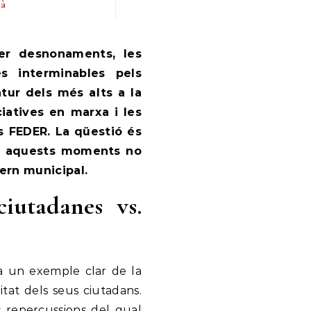
ià
s interminables pels
atur dels més alts a la
ciatives en marxa i les
s FEDER. La qüestió és
en aquests moments no
ern municipal.
ciutadanes vs.
a un exemple clar de la
itat dels seus ciutadans.
es repercussions del qual