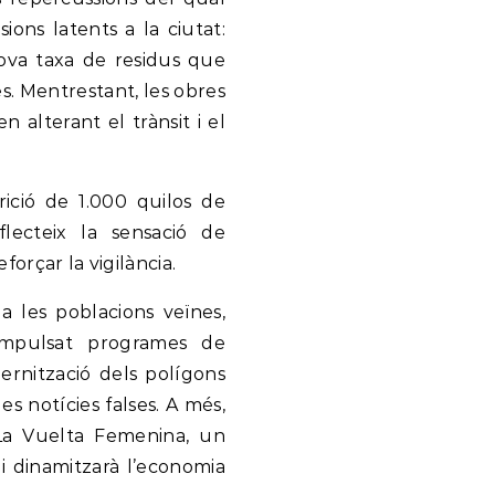
ions latents a la ciutat:
ova taxa de residus que
s. Mentrestant, les obres
n alterant el trànsit i el
rició de 1.000 quilos de
flecteix la sensació de
forçar la vigilància.
 les poblacions veïnes,
 impulsat programes de
ernització dels polígons
s notícies falses. A més,
 La Vuelta Femenina, un
i dinamitzarà l’economia