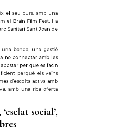
eix el seu curs, amb una
 el Brain Film Fest. I a
Parc Sanitari Sant Joan de
r una banda, una gestió
bla no connectar amb les
 apostar per que es facin
ficient perquè els veïns
smes d’escolta activa amb
tiva, amb una rica oferta
esclat social’,
obres