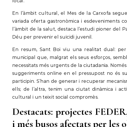
local.
En l’àmbit cultural, el Mes de la Carxofa segu
variada oferta gastronòmica i esdeveniments com
l’àmbit de la salut, destaca l’estudi pioner del 
Déu per prevenir el suïcidi juvenil.
En resum, Sant Boi viu una realitat dual: pe
municipal que, malgrat els seus esforços, sem
necessitats més urgents de la ciutadania. Només
suggeriments online en el pressupost no és su
participin. S’han de generar i recuperar mecani
ells; de l’altra, tenim una ciutat dinàmica i ac
cultural i un teixit social compromès.
Destacats: projectes FEDER, ‘
i més busos afectats per les 