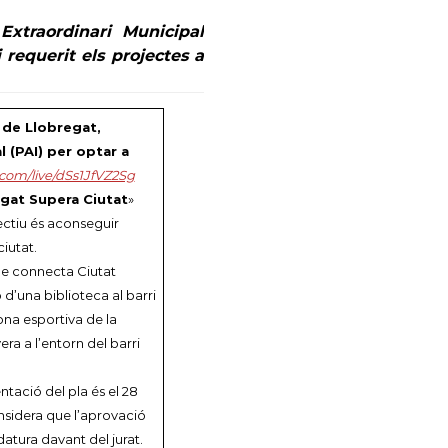
xtraordinari Municipal
 requerit els projectes a
 de Llobregat,
l (PAI) per optar a
com/live/dSs1JfVZ2Sg
gat Supera Ciutat
»
ectiu és aconseguir
iutat.
que connecta Ciutat
’una biblioteca al barri
ona esportiva de la
era a l’entorn del barri
entació del pla és el 28
considera que l’aprovació
atura davant del jurat.