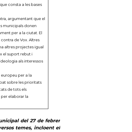
 que consta a les bases
ontra, argumentant que el
rups municipals donen
ment per a la ciutat. El
n contra de Vox. Altres
ha altres projectes igual
x el suport rebut i
deologia als interessos
 europeu per a la
bat sobre les prioritats
tats de tots els
 per elaborar la
nicipal del 27 de febrer
versos temes, incloent el