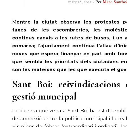
març 18, 2025
- Per
Marc Santbo
Mentre la ciutat observa les protestes per desnonaments, les
taxes de les escombreries, les molèstie
continus canvis a les rutes de busos, i un 
comarca; l’ajuntament continua l’allau d’ini
noves que espera finançar en part amb fon
que sembla les prioritats dels ciutadans 
són les mateixes que les que executa el gov
Sant Boi: reivindicacions 
gestió muncipal
La darrera quinzena a Sant Boi ha estat sembl
desconnexió entre la política municipal i la real
Els plens de febrer (extraordinari i ordinari), l