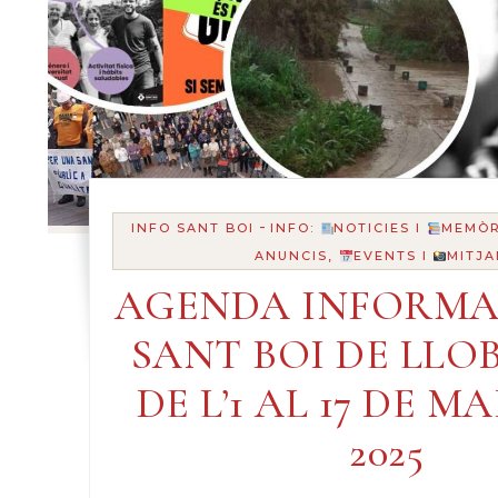
-
INFO SANT BOI
INFO:
NOTICIES I
MEMÒR
ANUNCIS,
EVENTS I
MITJA
AGENDA INFORMA
SANT BOI DE LLO
DE L’1 AL 17 DE M
2025