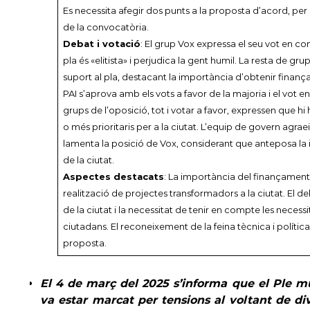
Es necessita afegir dos punts a la proposta d’acord, per
de la convocatòria.
Debat i votació
: El grup Vox expressa el seu vot en c
pla és «elitista» i perjudica la gent humil. La resta de g
suport al pla, destacant la importància d’obtenir finança
PAI s’aprova amb els vots a favor de la majoria i el vot e
grups de l’oposició, tot i votar a favor, expressen que hi 
o més prioritaris per a la ciutat. L’equip de govern agraei
lamenta la posició de Vox, considerant que anteposa la i
de la ciutat.
Aspectes destacats
: La importància del finançament
realització de projectes transformadors a la ciutat. El de
de la ciutat i la necessitat de tenir en compte les necessi
ciutadans. El reconeixement de la feina tècnica i política
proposta.
El 4 de març del 2025 s’informa que el Ple mu
va estar marcat per tensions al voltant de di