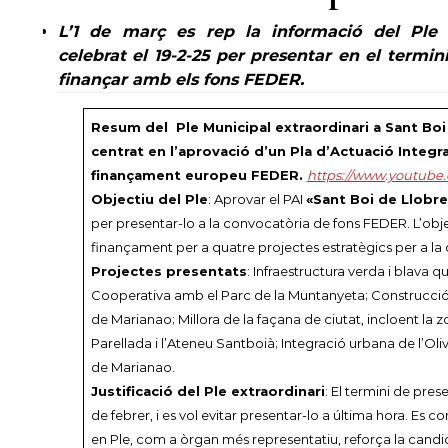
L’1 de març es rep la informació del Ple E
celebrat el 19-2-25 per presentar en el termini
finançar amb els fons FEDER.
Resum del Ple Municipal extraordinari a Sant Boi
centrat en l’aprovació d’un Pla d’Actuació Integra
finançament europeu FEDER.
https://www.youtube.
Objectiu del Ple
: Aprovar el PAI
«Sant Boi de Llobre
per presentar-lo a la convocatòria de fons FEDER. L’obj
finançament per a quatre projectes estratègics per a la c
Projectes presentats
: Infraestructura verda i blava 
Cooperativa amb el Parc de la Muntanyeta; Construcció d
de Marianao; Millora de la façana de ciutat, incloent la z
Parellada i l’Ateneu Santboià; Integració urbana de l’Oliv
de Marianao.
Justificació del Ple extraordinari
: El termini de pres
de febrer, i es vol evitar presentar-lo a última hora. Es 
en Ple, com a òrgan més representatiu, reforça la candid