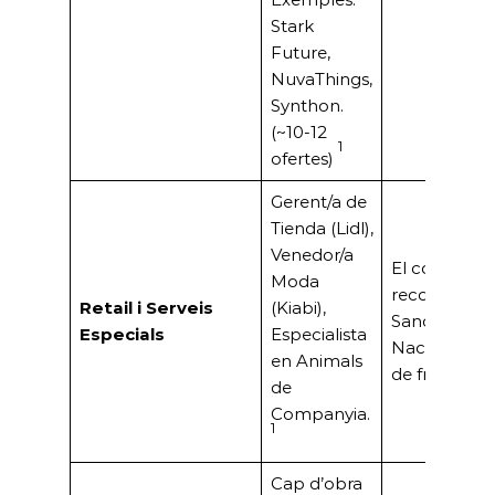
Stark
Future,
NuvaThings,
Synthon.
(~10-12
1
ofertes)
Gerent/a de
Tienda (Lidl),
Venedor/a
El comerç tr
Moda
reconegut (J
Retail i Serveis
(Kiabi),
Sancho, Pre
Especials
Especialista
Nacional).For
en Animals
de franquíci
de
Companyia.
1
Cap d’obra