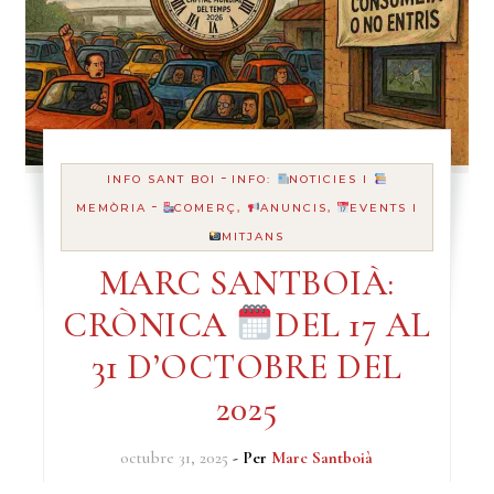
-
INFO SANT BOI
INFO:
NOTICIES I
-
MEMÒRIA
COMERÇ,
ANUNCIS,
EVENTS I
MITJANS
MARC SANTBOIÀ:
CRÒNICA
DEL 17 AL
31 D’OCTOBRE DEL
2025
octubre 31, 2025
- Per
Marc Santboià