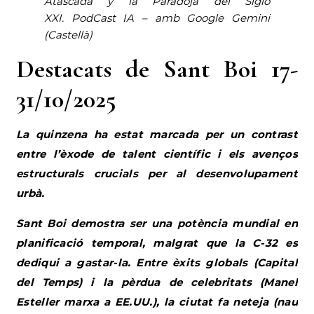
Atascada y la Paradoja del Siglo
XXI
.
PodCast IA – amb Google Gemini
(Castellà)
Destacats de Sant Boi 17-
31/10/2025
La quinzena ha estat marcada per un contrast
entre l’èxode de talent científic i els avenços
estructurals crucials per al desenvolupament
urbà.
Sant Boi demostra ser una potència mundial en
planificació temporal, malgrat que la C-32 es
dediqui a gastar-la. Entre èxits globals (Capital
del Temps) i la pèrdua de celebritats (Manel
Esteller marxa a EE.UU.), la ciutat fa neteja (nau