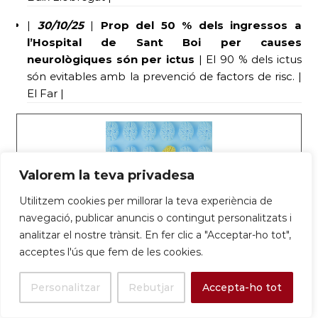
|
30/10/25
|
Prop del 50 % dels ingressos a
l’Hospital de Sant Boi per causes
neurològiques són per ictus
| El 90 % dels ictus
són evitables amb la prevenció de factors de risc. |
El Far |
Valorem la teva privadesa
Utilitzem cookies per millorar la teva experiència de
navegació, publicar anuncis o contingut personalitzats i
Prop del 50% dels ingressos a l’Hospital
analitzar el nostre trànsit. En fer clic a "Acceptar-ho tot",
acceptes l'ús que fem de les cookies.
SJD Sant Boi per causes neurològiques
són per ictus – Parc Sanitari Sant Joan
Personalitzar
Rebutjar
Accepta-ho tot
de Déu