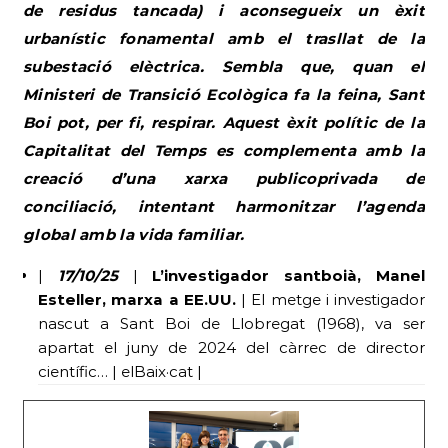
de residus tancada) i aconsegueix un èxit
urbanístic fonamental amb el trasllat de la
subestació elèctrica. Sembla que, quan el
Ministeri de Transició Ecològica fa la feina, Sant
Boi pot, per fi, respirar. Aquest èxit polític de la
Capitalitat del Temps es complementa amb la
creació d’una xarxa publicoprivada de
conciliació, intentant harmonitzar l’agenda
global amb la vida familiar.
|
17/10/25
|
L’investigador santboià, Manel
Esteller, marxa a EE.UU.
| El metge i investigador
nascut a Sant Boi de Llobregat (1968), va ser
apartat el juny de 2024 del càrrec de director
científic… | elBaix·cat |