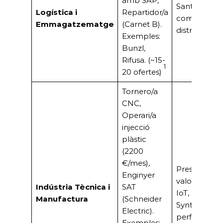
amb SAP,
Sant Boi es 
Logística i
Repartidor/a
com a node
Emmagatzematge
(Carnet B).
distribució 
Exemples:
Bunzl,
Rifusa. (~15-
1
20 ofertes)
Tornero/a
CNC,
Operari/a
injecció
plàstic
(2200
€/mes),
Presència d’i
Enginyer
valor afegit 
Indústria Tècnica i
SAT
IoT, Pharm
Manufactura
(Schneider
Synthon) qu
Electric).
perfils especi
Exemples: