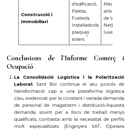
d’edificació,
Mercat actiu
Paleta,
sòls urbans 
Construcció i
Fuster/a,
de VPO (Bald
Immobiliari
Instal·lador/a
Net).Ofertes
plaques
luxe (Marian
1
solars.
Conclusions de l’Informe Comerç i
Ocupació
La Consolidació Logística i la Polarització
Laboral:
Sant Boi continua el seu procés de
transformació cap a una plataforma logística
clau, evidenciat per la constant i variada demanda
de personal de magatzem i distribució.Aquesta
demanda, sovint per a llocs de treball menys
qualificats, contrasta amb la necessitat de perfils
molt especialitzats (Enginyers SAT, Operaris