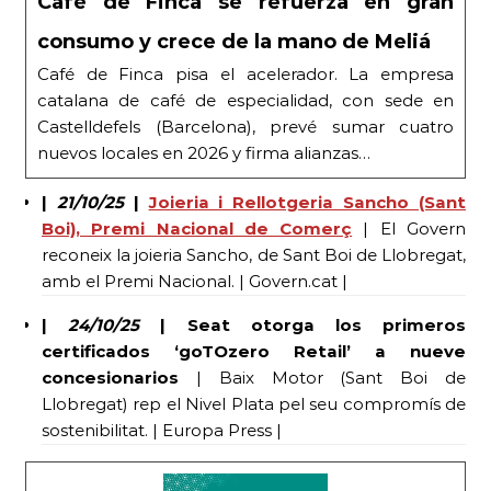
Café de Finca se refuerza en gran
consumo y crece de la mano de Meliá
Café de Finca pisa el acelerador. La empresa
catalana de café de especialidad, con sede en
Castelldefels (Barcelona), prevé sumar cuatro
nuevos locales en 2026 y firma alianzas…
|
21/10/25
|
Joieria i Rellotgeria Sancho (Sant
Boi), Premi Nacional de Comerç
| El Govern
reconeix la joieria Sancho, de Sant Boi de Llobregat,
amb el Premi Nacional. | Govern.cat |
|
24/10/25
| Seat otorga los primeros
certificados ‘goTOzero Retail’ a nueve
concesionarios
| Baix Motor (Sant Boi de
Llobregat) rep el Nivel Plata pel seu compromís de
sostenibilitat. | Europa Press |