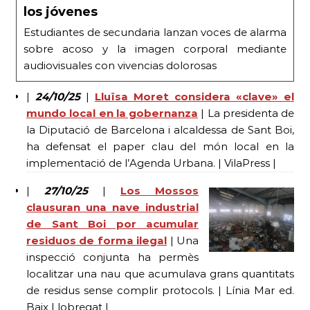
los jóvenes
Estudiantes de secundaria lanzan voces de alarma
sobre acoso y la imagen corporal mediante
audiovisuales con vivencias dolorosas
|
24/10/25
|
Lluïsa Moret considera «clave» el
mundo local en la gobernanza
| La presidenta de
la Diputació de Barcelona i alcaldessa de Sant Boi,
ha defensat el paper clau del món local en la
implementació de l’Agenda Urbana. | VilaPress |
|
27/10/25
|
Los Mossos
clausuran una nave industrial
de Sant Boi por acumular
residuos de forma ilegal
| Una
inspecció conjunta ha permès
localitzar una nau que acumulava grans quantitats
de residus sense complir protocols. | Línia Mar ed.
Baix Llobregat |