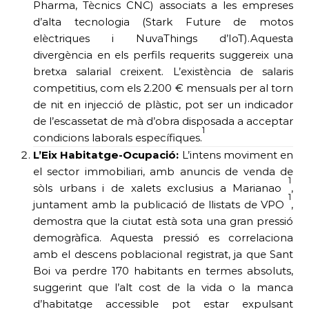
Pharma, Tècnics CNC) associats a les empreses
d’alta tecnologia (Stark Future de motos
elèctriques i NuvaThings d’IoT).Aquesta
divergència en els perfils requerits suggereix una
bretxa salarial creixent. L’existència de salaris
competitius, com els 2.200 € mensuals per al torn
de nit en injecció de plàstic, pot ser un indicador
de l’escassetat de mà d’obra disposada a acceptar
1
condicions laborals específiques.
L’Eix Habitatge-Ocupació:
L’intens moviment en
el sector immobiliari, amb anuncis de venda de
1
sòls urbans i de xalets exclusius a Marianao
,
1
juntament amb la publicació de llistats de VPO
,
demostra que la ciutat està sota una gran pressió
demogràfica. Aquesta pressió es correlaciona
amb el descens poblacional registrat, ja que Sant
Boi va perdre 170 habitants en termes absoluts,
suggerint que l’alt cost de la vida o la manca
d’habitatge accessible pot estar expulsant