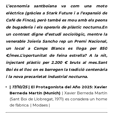
L’economia santboiana va com una moto
elèctrica (gràcies a Stark Future i a l’expansió de
Café de Finca), però també es mou amb els peons
de bugaderia i els operaris de plàstic nocturns.En
un contrast digne d’estudi sociològic, mentre la
venerable Joieria Sancho rep un Premi Nacional,
un local a Camps Blancs es lloga per 850
€/mes.L’oportunitat de feina estrella? A la nit,
injectant plàstic per 2.200 € bruts al mes.Sant
Boi és el lloc on es barregen la tradició centenària
i la nova precarietat industrial nocturna.
|
17/10/25
| El Protagonista del Año 2025: Xavier
Berneda Martín (Munich)
| Xavier Berneda Martín
(Sant Boi de Llobregat, 1971) es considera un home
de fàbrica. | Modaes |