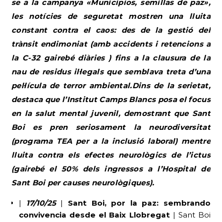
se a la campanya «Municipios, semillas de paz»,
les notícies de seguretat mostren una lluita
constant contra el caos: des de la gestió del
trànsit endimoniat (amb accidents i retencions a
la C-32 gairebé diàries ) fins a la clausura de la
nau de residus il·legals que semblava treta d’una
pel·lícula de terror ambiental.Dins de la serietat,
destaca que l’Institut Camps Blancs posa el focus
en la salut mental juvenil, demostrant que Sant
Boi es pren seriosament la neurodiversitat
(programa TEA per a la inclusió laboral) mentre
lluita contra els efectes neurològics de l’ictus
(gairebé el 50% dels ingressos a l’Hospital de
Sant Boi per causes neurològiques).
|
17/10/25
|
Sant Boi, por la paz: sembrando
convivencia desde el Baix Llobregat
| Sant Boi