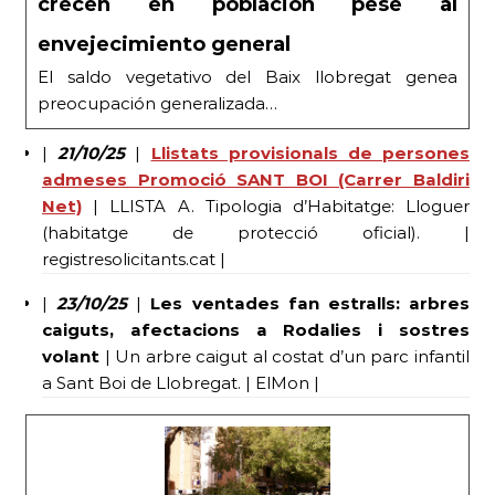
crecen en población pese al
envejecimiento general
El saldo vegetativo del Baix llobregat genea
preocupación generalizada…
|
21/10/25
|
Llistats provisionals de persones
admeses Promoció SANT BOI (Carrer Baldiri
Net)
| LLISTA A. Tipologia d’Habitatge: Lloguer
(habitatge de protecció oficial). |
registresolicitants.cat |
|
23/10/25
|
Les ventades fan estralls: arbres
caiguts, afectacions a Rodalies i sostres
volant
| Un arbre caigut al costat d’un parc infantil
a Sant Boi de Llobregat. | ElMon |