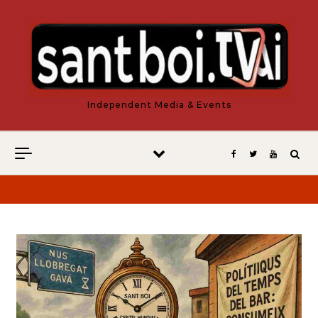
Vés al contingut
Independent Media & Events