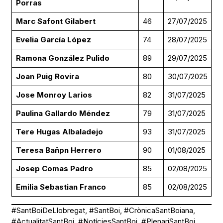
Porras
Marc Safont Gilabert
46
27/07/2025
Evelia García López
74
28/07/2025
Ramona González Pulido
89
29/07/2025
Joan Puig Rovira
80
30/07/2025
Jose Monroy Larios
82
31/07/2025
Paulina Gallardo Méndez
79
31/07/2025
Tere Hugas Albaladejo
93
31/07/2025
Teresa Bañpn Herrero
90
01/08/2025
Josep Comas Padro
85
02/08/2025
Emilia Sebastian Franco
85
02/08/2025
#SantBoiDeLlobregat, #SantBoi, #CrònicaSantBoiana,
#ActualitatSantBoi, #NotíciesSantBoi, #PlenariSantBoi,