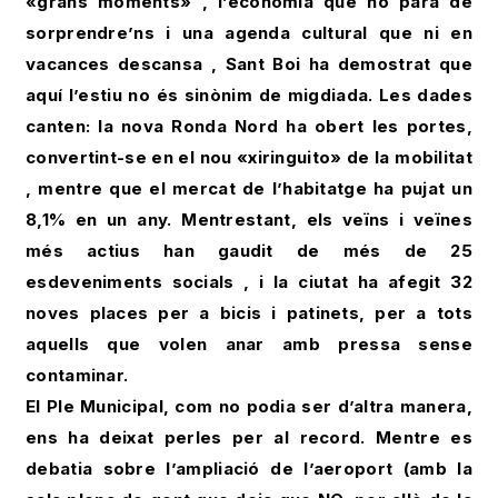
«grans moments» , l’economia que no para de
sorprendre’ns i una agenda cultural que ni en
vacances descansa , Sant Boi ha demostrat que
aquí l’estiu no és sinònim de migdiada. Les dades
canten: la nova Ronda Nord ha obert les portes,
convertint-se en el nou «xiringuito» de la mobilitat
, mentre que el mercat de l’habitatge ha pujat un
8,1% en un any. Mentrestant, els veïns i veïnes
més actius han gaudit de més de 25
esdeveniments socials , i la ciutat ha afegit 32
noves places per a bicis i patinets, per a tots
aquells que volen anar amb pressa sense
contaminar.
El Ple Municipal, com no podia ser d’altra manera,
ens ha deixat perles per al record. Mentre es
debatia sobre l’ampliació de l’aeroport (amb la