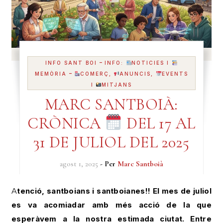
-
INFO SANT BOI
INFO:
NOTICIES I
-
MEMÒRIA
COMERÇ,
ANUNCIS,
EVENTS
I
MITJANS
MARC SANTBOIÀ:
CRÒNICA
DEL 17 AL
31 DE JULIOL DEL 2025
agost 1, 2025
- Per
Marc Santboià
Atenció, santboians i santboianes!! El mes de juliol
es va acomiadar amb més acció de la que
esperàvem a la nostra estimada ciutat. Entre