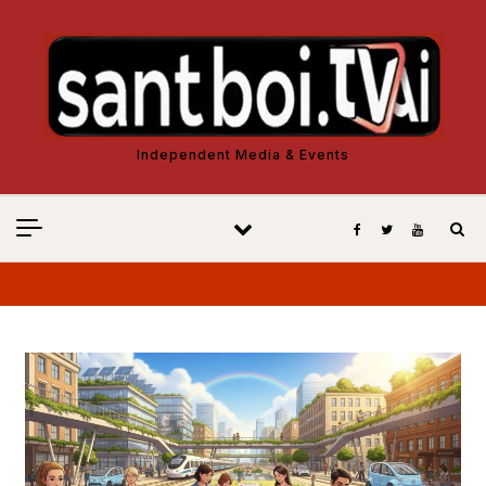
Vés al contingut
Independent Media & Events