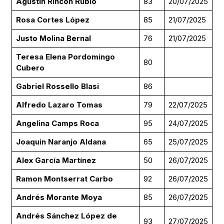
Agustin Rincón Rubio
83
20/07/2025
Rosa Cortes López
85
21/07/2025
Justo Molina Bernal
76
21/07/2025
Teresa Elena Pordomingo
80
Cubero
Gabriel Rossello Blasi
86
Alfredo Lazaro Tomas
79
22/07/2025
Angelina Camps Roca
95
24/07/2025
Joaquin Naranjo Aldana
65
25/07/2025
Alex García Martínez
50
26/07/2025
Ramon Montserrat Carbo
92
26/07/2025
Andrés Morante Moya
85
26/07/2025
Andrés Sánchez López de
93
27/07/2025