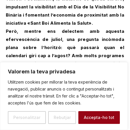
impulsant la visibilitat amb el Dia de la Visibilitat No
Binària i fomentant l’economia de proximitat amb la
iniciativa «Sant Boi Alimenta la Salut».
Però, mentre ens delectem amb aquesta
efervescència de juliol, una pregunta incòmoda
plana sobre l’horitzó: què passarà quan el
calendari giri cap a l’agost? Amb molts programes
de «Fem Estiu» tancant explícitament el 31 de juliol
Valorem la teva privadesa
i algunes biblioteques anunciant el tancament total
durant el mes d’agost, un no pot evitar preguntar-
Utilitzem cookies per millorar la teva experiència de
se si Sant Boi té previst fer una migdiada
navegació, publicar anuncis o contingut personalitzats i
analitzar el nostre trànsit. En fer clic a "Acceptar-ho tot",
col·lectiva. Si els refugis climàtics de Barcelona
acceptes l'ús que fem de les cookies.
tanquen, esperem que els nostres no ens deixin
literalment a la fresca. Aquest post, doncs,
Personalitzar
Rebutjar
Accepta-ho tot
explorarà el vibrant juliol, però amb un ull crític i
lleugerament deshidratat posat en el buit que