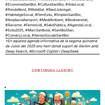
#EconomiaSantBoi, #CulturaSantBoi, #VidaLocal,
#RondaNord, #Mobilitat, #BaixLlobregat,
#HabitatgeSocial, #FemEstiu, #EmpleoSantBoi,
#AmpliacióAeroport, #MediAmbient, #Biodiversitat,
#Racisme, #Feminicidi, #SalutPública, #AgendaLocal,
#Estiu2025, #MarcSantboià, #SantBoiDiari,
#ComerçLocal, #XarxesSocialsSantBoi
*En aquesta agenda informativa de la segona quinzena
de Juliol del 2025 ens hem donat suport de Gemini amb
Deep Search, Microsoft Copilot i DeepSeek.
CONTINUEU LLEGINT