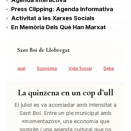
Agenda Interactiva
Press Clipping: Agenda Informativa
Activitat a les Xarxes Socials
En Memòria Dels Què Han Marxat
Sant Boi de Llobregat
tat Municipal
Economia
Vida Social
Debat Públic
La quinzena en un cop d’ull
El juliol es va acomiadar amb intensitat a
Sant Boi. Entre un ple municipal amb
«momentazos», una economia que
sorprèn i una agenda cultural que no