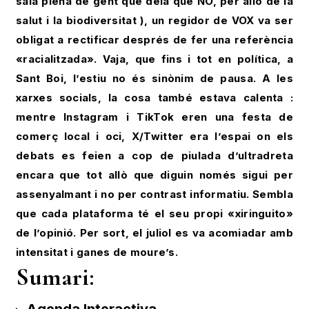
sala plena de gent que deia que NO, per allò de la
salut i la biodiversitat ), un regidor de VOX va ser
obligat a rectificar després de fer una referència
«racialitzada». Vaja, que fins i tot en política, a
Sant Boi, l’estiu no és sinònim de pausa. A les
xarxes socials, la cosa també estava calenta :
mentre Instagram i TikTok eren una festa de
comerç local i oci, X/Twitter era l’espai on els
debats es feien a cop de piulada d’ultradreta
encara que tot allò que diguin només sigui per
assenyalmant i no per contrast informatiu. Sembla
que cada plataforma té el seu propi «xiringuito»
de l’opinió. Per sort, el juliol es va acomiadar amb
intensitat i ganes de moure’s.
Sumari: