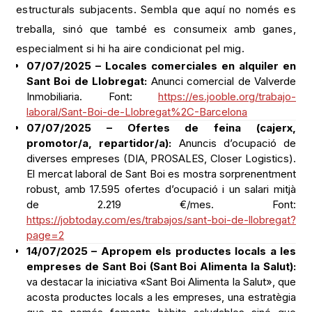
estructurals subjacents. Sembla que aquí no només es
treballa, sinó que també es consumeix amb ganes,
especialment si hi ha aire condicionat pel mig.
07/07/2025 – Locales comerciales en alquiler en
Sant Boi de Llobregat:
Anunci comercial de Valverde
Inmobiliaria. Font:
https://es.jooble.org/trabajo-
laboral/Sant-Boi-de-Llobregat%2C-Barcelona
07/07/2025 – Ofertes de feina (cajerx,
promotor/a, repartidor/a):
Anuncis d’ocupació de
diverses empreses (DIA, PROSALES, Closer Logistics).
El mercat laboral de Sant Boi es mostra sorprenentment
robust, amb 17.595 ofertes d’ocupació i un salari mitjà
de 2.219 €/mes. Font:
https://jobtoday.com/es/trabajos/sant-boi-de-llobregat?
page=2
14/07/2025 – Apropem els productes locals a les
empreses de Sant Boi (Sant Boi Alimenta la Salut):
va destacar la iniciativa «Sant Boi Alimenta la Salut», que
acosta productes locals a les empreses, una estratègia