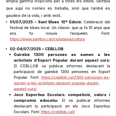
àmplia gamma d’opcions per a totes les edats. Sembla
que aquí no només es treballa, sinó que també es
gaudeix de la vida, i amb estil.
01/07/2025 – Sant Blues 10ª Edició:
Celebració del
festival de blues local. Un clàssic que ja fa 10 anys que
ens fa moure l’esquelet. Font:
https://www.santboi.cat/ciutadania/cultura
02-04/07/2025 – CEBLLOB
:
Gairebé 1300 persones es sumen a les
activitats d’Esport Popular durant aquest curs:
El CEBLLOB va publicar informes destacant la
participació de gairebé 1300 persones en Esport
Popular. Font:
https://cebllob.cat/1300-persones-es-
sumen-a-les-activitats-desport-popular-durant-
aquest-curs/
Jocs Esportius Escolars: competició, valors i
compromís educatiu:
El va publicar informes
destacant la participació en els Jocs Esportius
Escolars. Font:
https://cebllob.cat/