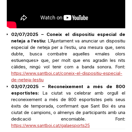
02/07/2025 – Coneix el dispositiu especial de
neteja a l’estiu:
L’Ajuntament va anunciar un dispositiu
especial de neteja per a l’estiu, una mesura que, sens
dubte, busca combatre aquelles «males olors
estiuenques» que, per molt que ens agradin les nits
càlides, ningú vol tenir com a banda sonora. Font:
https://www.santboi.cat/coneix-el-dispositiu-especial-
de-neteja-lestiu
03/07/2025 – Reconeixement a més de 800
esportistes:
La ciutat va celebrar amb orgull el
reconeixement a més de 800 esportistes pels seus
èxits de temporada, confirmant que Sant Boi és una
ciutat de campions, o almenys de participants amb una
dedicació encomiable. Font:
https://www.santboi.cat/galaesports25