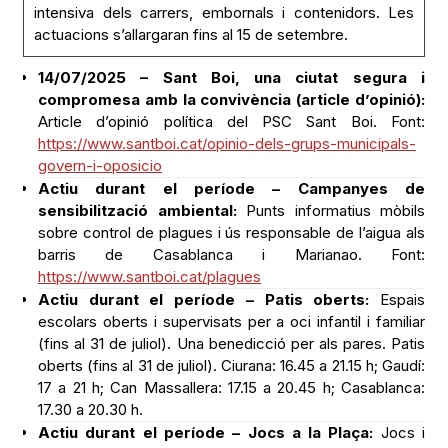
intensiva dels carrers, embornals i contenidors. Les
actuacions s’allargaran fins al 15 de setembre.
14/07/2025 – Sant Boi, una ciutat segura i
compromesa amb la convivència (article d’opinió):
Article d’opinió política del PSC Sant Boi. Font:
https://www.santboi.cat/opinio-dels-grups-municipals-
govern-i-oposicio
Actiu durant el període – Campanyes de
sensibilització ambiental:
Punts informatius mòbils
sobre control de plagues i ús responsable de l’aigua als
barris de Casablanca i Marianao. Font:
https://www.santboi.cat/plagues
Actiu durant el període – Patis oberts:
Espais
escolars oberts i supervisats per a oci infantil i familiar
(fins al 31 de juliol). Una benedicció per als pares. Patis
oberts (fins al 31 de juliol). Ciurana: 16.45 a 21.15 h; Gaudí:
17 a 21 h; Can Massallera: 17.15 a 20.45 h; Casablanca:
17.30 a 20.30 h.
Actiu durant el període – Jocs a la Plaça:
Jocs i