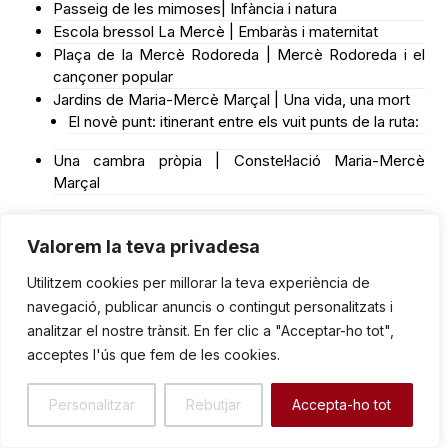
Passeig de les mimoses| Infància i natura
Escola bressol La Mercè | Embaràs i maternitat
Plaça de la Mercè Rodoreda | Mercè Rodoreda i el
cançoner popular
Jardins de Maria-Mercè Marçal | Una vida, una mort
El novè punt: itinerant entre els vuit punts de la ruta:
Una cambra pròpia | Constel·lació Maria-Mercè
Marçal
Valorem la teva privadesa
Utilitzem cookies per millorar la teva experiència de
navegació, publicar anuncis o contingut personalitzats i
analitzar el nostre trànsit. En fer clic a "Acceptar-ho tot",
Ruta Maria-Mercè Marçal | Ajuntament de
acceptes l'ús que fem de les cookies.
Sant Boi de Llobregat
Personalitzar
Rebutjar
Accepta-ho tot
De l’Institut Rubió i Ors a la plaça de la República una
cambra pròpia: Virginia Woolf