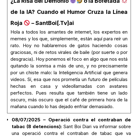
¿La Risa del Demonio
o la Bofetada
de la IA? Cuando el Humor Cruza la Línea
Roja
– SantBoi[.Tv]ai
Hola a todos los amantes de internet, los expertos en
memes y los que, simplemente, están aquí para reír un
rato. Hoy no hablaremos de gatos haciendo cosas
graciosas, ni de retos virales de baile (por suerte o por
desgracia). Hoy ponemos el foco en algo que nos está
quitando la sonrisa a más de uno, y no precisamente
por un chiste malo: la Inteligencia Artificial que genera
videos. Sí, esa que nos prometía un futuro de películas
hechas en casa y videollamadas con avatares
perfectos. Pues resulta que también tiene un lado
oscuro, más oscuro que el café de primera hora de la
mañana cuando lo has dejado enfriar demasiado.
08/07/2025 – Operació contra el contraban de
tabac (8 detencions):
Sant Boi Diari va informar sobre
una operació contra el contraban de tabac que va