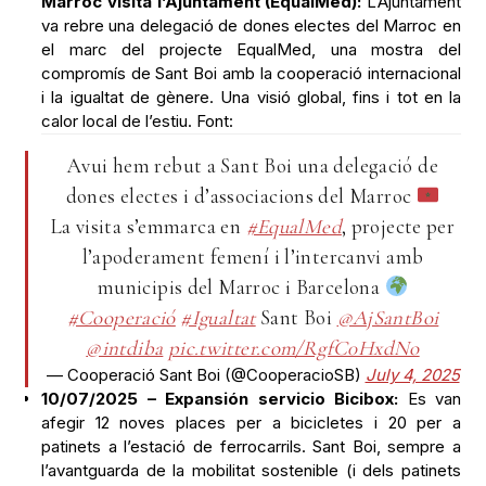
Marroc visita l’Ajuntament (EqualMed):
L’Ajuntament
va rebre una delegació de dones electes del Marroc en
el marc del projecte EqualMed, una mostra del
compromís de Sant Boi amb la cooperació internacional
i la igualtat de gènere. Una visió global, fins i tot en la
calor local de l’estiu. Font:
Avui hem rebut a Sant Boi una delegació de
dones electes i d’associacions del Marroc
La visita s’emmarca en
#EqualMed
, projecte per
l’apoderament femení i l’intercanvi amb
municipis del Marroc i Barcelona
#Cooperació
#Igualtat
Sant Boi
@AjSantBoi
@intdiba
pic.twitter.com/RgfC0HxdNo
— Cooperació Sant Boi (@CooperacioSB)
July 4, 2025
10/07/2025 – Expansión servicio Bicibox:
Es van
afegir 12 noves places per a bicicletes i 20 per a
patinets a l’estació de ferrocarrils. Sant Boi, sempre a
l’avantguarda de la mobilitat sostenible (i dels patinets