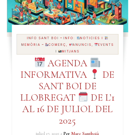
-
INFO SANT BOI
INFO:
NOTICIES I
-
MEMÒRIA
COMERÇ,
ANUNCIS,
EVENTS
I
MITJANS
AGENDA
INFORMATIVA
DE
SANT BOI DE
LLOBREGAT
DE L’1
AL 16 DE JULIOL DEL
2025
juliol 17, 2025
- Per
Marc Santboià