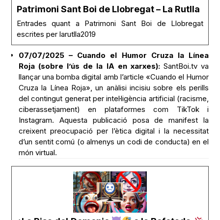
Patrimoni Sant Boi de Llobregat – La Rutlla
Entrades quant a Patrimoni Sant Boi de Llobregat
escrites per larutlla2019
07/07/2025 – Cuando el Humor Cruza la Línea
Roja (sobre l’ús de la IA en xarxes):
SantBoi.tv va
llançar una bomba digital amb l’article «Cuando el Humor
Cruza la Línea Roja», un anàlisi incisiu sobre els perills
del contingut generat per intel·ligència artificial (racisme,
ciberassetjament) en plataformes com TikTok i
Instagram. Aquesta publicació posa de manifest la
creixent preocupació per l’ètica digital i la necessitat
d’un sentit comú (o almenys un codi de conducta) en el
món virtual.