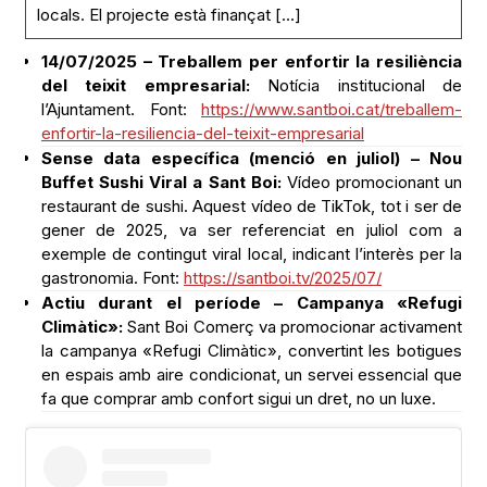
locals. El projecte està finançat […]
14/07/2025 – Treballem per enfortir la resiliència
del teixit empresarial:
Notícia institucional de
l’Ajuntament. Font:
https://www.santboi.cat/treballem-
enfortir-la-resiliencia-del-teixit-empresarial
Sense data específica (menció en juliol) – Nou
Buffet Sushi Viral a Sant Boi:
Vídeo promocionant un
restaurant de sushi. Aquest vídeo de TikTok, tot i ser de
gener de 2025, va ser referenciat en juliol com a
exemple de contingut viral local, indicant l’interès per la
gastronomia. Font:
https://santboi.tv/2025/07/
Actiu durant el període – Campanya «Refugi
Climàtic»:
Sant Boi Comerç va promocionar activament
la campanya «Refugi Climàtic», convertint les botigues
en espais amb aire condicionat, un servei essencial que
fa que comprar amb confort sigui un dret, no un luxe.