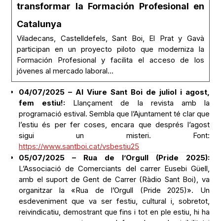
transformar la Formación Profesional en
Catalunya
Viladecans, Castelldefels, Sant Boi, El Prat y Gavà
participan en un proyecto piloto que moderniza la
Formación Profesional y facilita el acceso de los
jóvenes al mercado laboral…
04/07/2025 – Al Viure Sant Boi de juliol i agost,
fem estiu!:
Llançament de la revista amb la
programació estival. Sembla que l’Ajuntament té clar que
l’estiu és per fer coses, encara que després l’agost
sigui un misteri. Font:
https://www.santboi.cat/vsbestiu25
05/07/2025 – Rua de l’Orgull (Pride 2025):
L’Associació de Comerciants del carrer Eusebi Güell,
amb el suport de Gent de Carrer (Ràdio Sant Boi), va
organitzar la «Rua de l’Orgull (Pride 2025)». Un
esdeveniment que va ser festiu, cultural i, sobretot,
reivindicatiu, demostrant que fins i tot en ple estiu, hi ha