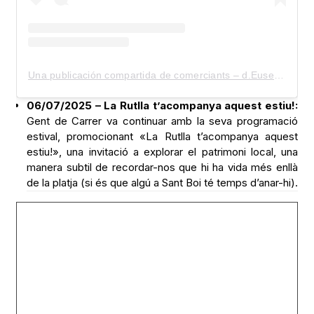
Una publicación compartida de comerciants – d.Eusebi Güell (@comerciants_d.eusebiguell)
06/07/2025 – La Rutlla t’acompanya aquest estiu!:
Gent de Carrer va continuar amb la seva programació
estival, promocionant «La Rutlla t’acompanya aquest
estiu!», una invitació a explorar el patrimoni local, una
manera subtil de recordar-nos que hi ha vida més enllà
de la platja (si és que algú a Sant Boi té temps d’anar-hi).