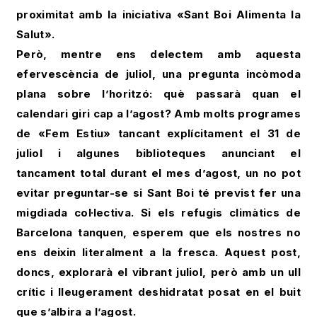
proximitat amb la iniciativa «Sant Boi Alimenta la
Salut».
Però, mentre ens delectem amb aquesta
efervescència de juliol, una pregunta incòmoda
plana sobre l’horitzó: què passarà quan el
calendari giri cap a l’agost? Amb molts programes
de «Fem Estiu» tancant explícitament el 31 de
juliol i algunes biblioteques anunciant el
tancament total durant el mes d’agost, un no pot
evitar preguntar-se si Sant Boi té previst fer una
migdiada col·lectiva. Si els refugis climàtics de
Barcelona tanquen, esperem que els nostres no
ens deixin literalment a la fresca. Aquest post,
doncs, explorarà el vibrant juliol, però amb un ull
crític i lleugerament deshidratat posat en el buit
que s’albira a l’agost.