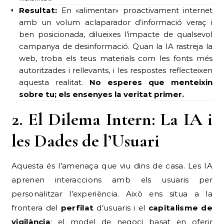
Resultat:
En «alimentar» proactivament internet
amb un volum aclaparador d’informació veraç i
ben posicionada, dilueixes l’impacte de qualsevol
campanya de desinformació. Quan la IA rastreja la
web, troba els teus materials com les fonts més
autoritzades i rellevants, i les respostes reflecteixen
aquesta realitat.
No esperes que menteixin
sobre tu; els ensenyes la veritat primer.
2. El Dilema Intern: La IA i
les Dades de l’Usuari
Aquesta és l’amenaça que viu dins de casa. Les IA
aprenen interaccions amb els usuaris per
personalitzar l’experiència. Això ens situa a la
frontera del
perfilat
d’usuaris i el
capitalisme de
vigilància
: el model de negoci basat en oferir