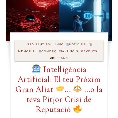
-
INFO SANT BOI
INFO:
NOTICIES I
-
MEMÒRIA
COMERÇ,
ANUNCIS,
EVENTS I
MITJANS
Intel·ligència
Artificial: El teu Pròxim
Gran Aliat
…
…o la
teva Pitjor Crisi de
Reputació