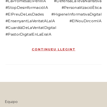
#LaPromesaElPerillIA #DefensaLaTevaNarrativa
#StopDesinformacióIA #PersonalitzacióÈtica
#ElPreuDeLesDades #HigieneInformativaDigital
#EnsenyantLaVeritatALaIA #ElNouDircomIA
#GuardiàDeLaVeritatDigital
#PastorDigitalEnLaEraIA
CONTINUEU LLEGINT
Equipo