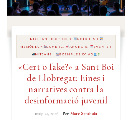
-
INFO SANT BOI
INFO:
NOTICIES I
-
MEMÒRIA
COMERÇ,
ANUNCIS,
EVENTS I
-
MITJANS
EXEMPLES D'IAG
«Cert o fake?» a Sant Boi
de Llobregat: Eines i
narratives contra la
desinformació juvenil
maig 21, 2026
- Per
Marc Santboià