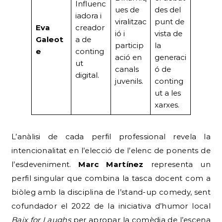
Influenc
ues de
des del
iadora i
viralitzac
punt de
Eva
creador
ió i
vista de
Galeot
a de
particip
la
e
conting
ació en
generaci
ut
canals
ó de
digital.
juvenils.
conting
ut a les
xarxes.
L’anàlisi de cada perfil professional revela la
intencionalitat en l’elecció de l’elenc de ponents de
l’esdeveniment.
Marc Martínez
representa un
perfil singular que combina la tasca docent com a
biòleg amb la disciplina de l’stand-up comedy, sent
cofundador el 2022 de la iniciativa d’humor local
Baix for Laughs
per apropar la comèdia de l’escena