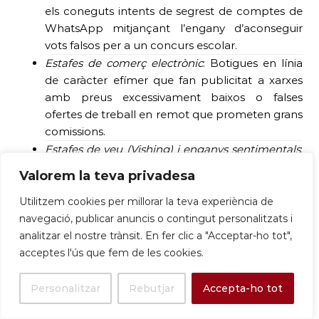
els coneguts intents de segrest de comptes de
WhatsApp mitjançant l’engany d’aconseguir
vots falsos per a un concurs escolar.
Estafes de comerç electrònic
: Botigues en línia
de caràcter efímer que fan publicitat a xarxes
amb preus excessivament baixos o falses
ofertes de treball en remot que prometen grans
comissions.
Estafes de veu (Vishing) i enganys sentimentals
:
Clonació de veu mitjançant IA per suplantar
Valorem la teva privadesa
familiars en situació de perill, perfils falsos en
xarxes de cites i continguts clickbait
Utilitzem cookies per millorar la teva experiència de
sensacionalistes que difonen rumors falsos.
navegació, publicar anuncis o contingut personalitzats i
analitzar el nostre trànsit. En fer clic a "Acceptar-ho tot",
acceptes l'ús que fem de les cookies.
D’aquesta manera, el municipi de Sant Boi de
Llobregat no només es posiciona com un altaveu
Personalitzar
Rebutjar
Accepta-ho tot
de debat a través d’iniciatives presencials com la de
demà, sinó que ofereix de manera constant una