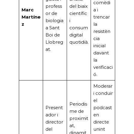
comèdi
profess
del biaix
Marc
a i
or de
científic
Martíne
trencar
biologia
i
z
la
a Sant
consum
resistèn
Boi de
digital
cia
Llobreg
quotidià.
inicial
at.
davant
la
verificaci
ó.
Moderar
i conduir
el
Periodis
Present
podcast
me de
ador i
en
proximit
director
directe
at,
del
unint
dinamit