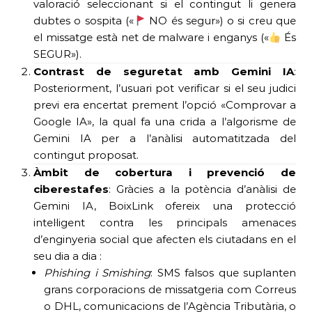
valoració seleccionant si el contingut li genera
dubtes o sospita («
NO és segur») o si creu que
el missatge està net de malware i enganys («
És
SEGUR»).
Contrast de seguretat amb Gemini IA
:
Posteriorment, l’usuari pot verificar si el seu judici
previ era encertat prement l’opció «Comprovar a
Google IA», la qual fa una crida a l’algorisme de
Gemini IA per a l’anàlisi automatitzada del
contingut proposat.
Àmbit de cobertura i prevenció de
ciberestafes
: Gràcies a la potència d’anàlisi de
Gemini IA, BoixLink ofereix una protecció
intel·ligent contra les principals amenaces
d’enginyeria social que afecten els ciutadans en el
seu dia a dia :
Phishing i Smishing
: SMS falsos que suplanten
grans corporacions de missatgeria com Correus
o DHL, comunicacions de l’Agència Tributària, o