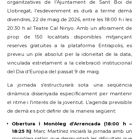
organitzatives de l’Ajuntament de Sant Boi de
Llobregat, l’esdeveniment es durà a terme demà
divendres, 22 de maig de 2026, entre les 18:00 h i les
20:30 h al Teatre Cal Ninyo.
Amb un aforament de
prop de 150 localitats disponibles mitjançant
reserves gratuïtes a la plataforma Entrapolis, es
preveu un ple absolut per la idoneïtat de la data,
vinculada estretament a la celebració institucional
del Dia d’Europa del passat 9 de maig.
La jornada s’estructurarà sota una seqüència
dinàmica dissenyada específicament per mantenir
el ritme i l’interès de la joventut.
L’agenda previsible
de demà es pot definir de la manera següent:
Obertura i Monòleg d’Arrencada (18:00 h –
18:25 h)
: Marc Martínez iniciarà la jornada amb un
monòleg satíric que desmuntarà les dificultats que