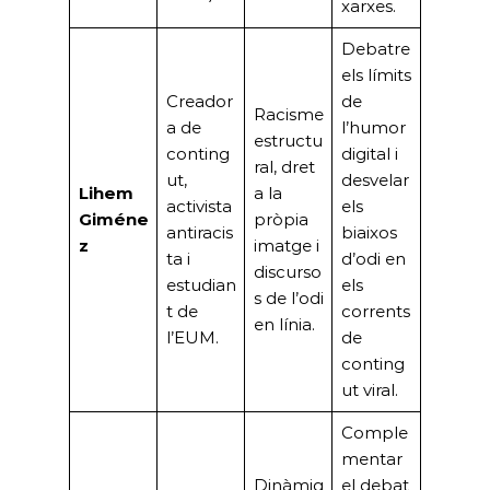
xarxes.
Debatre
els límits
Creador
de
Racisme
a de
l’humor
estructu
conting
digital i
ral, dret
ut,
desvelar
Lihem
a la
activista
els
Giméne
pròpia
antiracis
biaixos
z
imatge i
ta i
d’odi en
discurso
estudian
els
s de l’odi
t de
corrents
en línia.
l’EUM.
de
conting
ut viral.
Comple
mentar
Dinàmiq
el debat