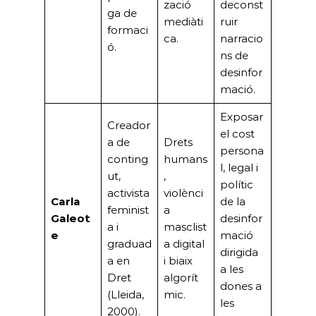
zació
deconst
ga de
mediàti
ruir
formaci
ca.
narracio
ó.
ns de
desinfor
mació.
Exposar
Creador
el cost
a de
Drets
persona
conting
humans
l, legal i
ut,
,
polític
activista
violènci
Carla
de la
feminist
a
Galeot
desinfor
a i
masclist
e
mació
graduad
a digital
dirigida
a en
i biaix
a les
Dret
algorít
dones a
(Lleida,
mic.
les
2000).