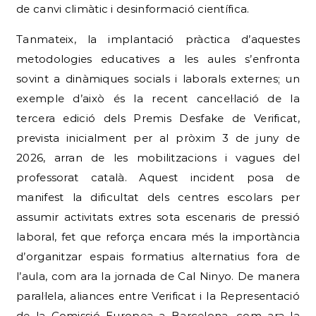
de canvi climàtic i desinformació científica.
Tanmateix, la implantació pràctica d’aquestes
metodologies educatives a les aules s’enfronta
sovint a dinàmiques socials i laborals externes; un
exemple d’això és la recent cancel·lació de la
tercera edició dels Premis Desfake de Verificat,
prevista inicialment per al pròxim 3 de juny de
2026, arran de les mobilitzacions i vagues del
professorat català.
Aquest incident posa de
manifest la dificultat dels centres escolars per
assumir activitats extres sota escenaris de pressió
laboral, fet que reforça encara més la importància
d’organitzar espais formatius alternatius fora de
l’aula, com ara la jornada de Cal Ninyo.
De manera
paral·lela, aliances entre Verificat i la Representació
de la Comissió Europea a Barcelona, com ara la