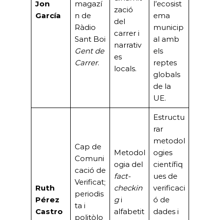
Jon
magazí
l’ecosist
zació
García
n de
ema
del
Ràdio
municip
carrer i
Sant Boi
al amb
narrativ
Gent de
els
es
Carrer
.
reptes
locals.
globals
de la
UE.
Estructu
rar
metodol
Cap de
Metodol
ogies
Comuni
ogia del
científiq
cació de
fact-
ues de
Verificat;
Ruth
checkin
verificaci
periodis
Pérez
g
i
ó de
ta i
Castro
alfabetit
dades i
politòlo