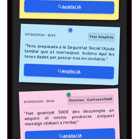
Anàlisi IA
07/05/2026 - 15:32
Text Sospitós
"Tens preparada a la Seguretat Social l'Ajuda
familiar que et coerrespon. Incloou aquí les
teves dades per possar-nos en contacte."
Anàlisi IA
Contacte/SMS
Finances
07/05/2026 - 15:26
"Has guantyat 500€ des descompte en
adquirir el nostre prodructe a'dquest
missatge cliakant a l'enllaç"
Anàlisi IA