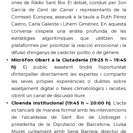
ones de Ràdio Sant Boi. El debat, conduit per Jon
García de
Gent de Carrer
i representants de la
Comissió Europea, asseurà a la taula a Ruth Pérez
Castro, Carla Galeote i Lihem Giménez. En aquesta
conversa s’espera una anàlisi profunda de les
estratègies algorítmiques que utilitzen les
plataformes per prioritzar la reacció emocional i la
difusió d’enganys de caràcter polític o de gènere.
Micròfon Obert a la Ciutadania (19:25 h – 19:45
h)
: El públic assistent tindrà l’oportunitat
d’interpel·lar directament les expertes i compartir
les seves pròpies experiències o dubtes sobre
assetjament digital o fakes climatològics i racistes,
obrint un canal de discussió lliure.
Cloenda Institucional (19:45 h – 20:00 h)
: L’acte
es tancarà de manera formal amb les intervencions
de l’alcaldessa de Sant Boi de Llobregat i
presidenta de la Diputació de Barcelona, Lluïsa
Moret, juntament amb Sergi Barrera, director de