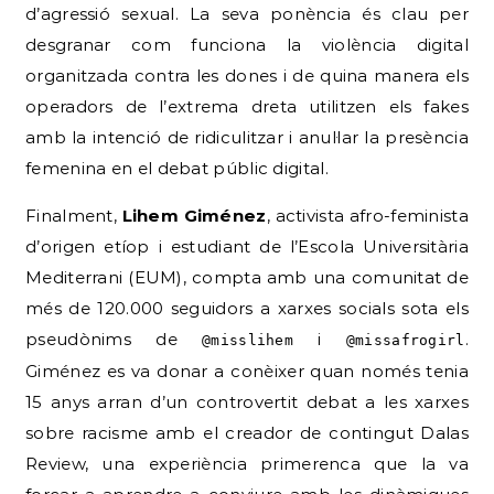
d’agressió sexual.
La seva ponència és clau per
desgranar com funciona la violència digital
organitzada contra les dones i de quina manera els
operadors de l’extrema dreta utilitzen els fakes
amb la intenció de ridiculitzar i anul·lar la presència
femenina en el debat públic digital.
Finalment,
Lihem Giménez
, activista afro-feminista
d’origen etíop i estudiant de l’Escola Universitària
Mediterrani (EUM), compta amb una comunitat de
més de 120.000 seguidors a xarxes socials sota els
pseudònims de
i
.
@misslihem
@missafrogirl
Giménez es va donar a conèixer quan només tenia
15 anys arran d’un controvertit debat a les xarxes
sobre racisme amb el creador de contingut Dalas
Review, una experiència primerenca que la va