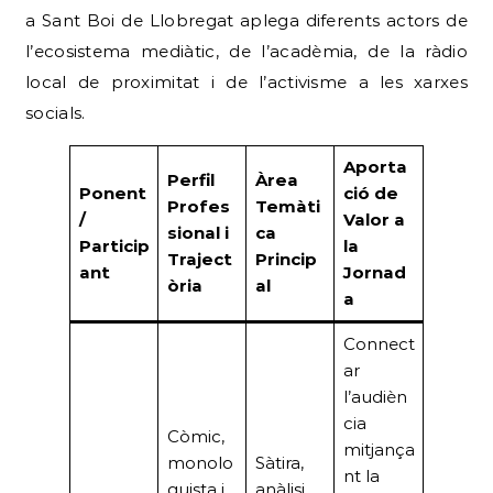
a Sant Boi de Llobregat aplega diferents actors de
l’ecosistema mediàtic, de l’acadèmia, de la ràdio
local de proximitat i de l’activisme a les xarxes
socials.
Aporta
Perfil
Àrea
Ponent
ció de
Profes
Temàti
/
Valor a
sional i
ca
Particip
la
Traject
Princip
ant
Jornad
òria
al
a
Connect
ar
l’audièn
cia
Còmic,
mitjança
monolo
Sàtira,
nt la
guista i
anàlisi