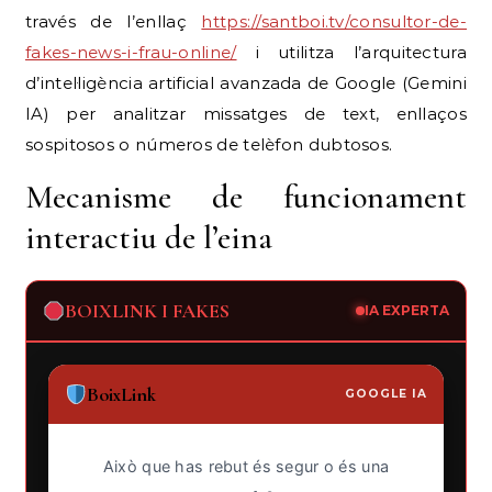
través de l’enllaç
https://santboi.tv/consultor-de-
fakes-news-i-frau-online/
i utilitza l’arquitectura
d’intel·ligència artificial avanzada de Google (Gemini
IA) per analitzar missatges de text, enllaços
sospitosos o números de telèfon dubtosos.
Mecanisme de funcionament
interactiu de l’eina
BOIXLINK I FAKES
IA EXPERTA
BoixLink
GOOGLE IA
Això que has rebut és segur o és una