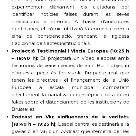
experimenten diàriament els ciutadans per
identificar notícies falses durant les seves
interaccions a internet. A través d’anècdotes
quotidianes, el còmic utilitzarà la comèdia com a
eina de conscienciació, trencant la rigidesa
tradicional dels actes institucionals.
Projecció Testimonial i Vincle Europeu (18:25 h
– 18:40 h)
: Es projectarà un vídeo elaborat amb
testimonis de veïns i veïnes de Sant Boi. L’objectiu
d’aquesta peça és fer visible l’impacte real que
tenen les directives i el finançament de la Unió
Europea a escala municipal, combatent
directament la narrativa euroescèptica basada en
fakes sobre el distanciament de les institucions de
Brussel·les.
Podcast en Viu: «Influencers de la veritat»
(18:40 h – 19:25 h)
: L’espai central es destinarà a la
gravació en viu d’un podcast que s’emetrà per les