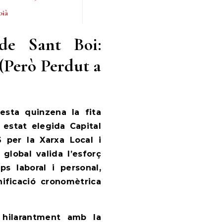
oià
de Sant Boi:
(Però Perdut a
esta quinzena la fita
estat elegida Capital
 per la Xarxa Local i
lobal valida l’esforç
ps laboral i personal,
nificació cronomètrica
ta hilarantment amb la