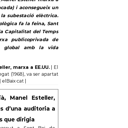
ancada) i aconsegueix un
la subestació elèctrica.
lògica fa la feina, Sant
 la Capitalitat del Temps
xa publicoprivada de
da global amb la vida
eller, marxa a EE.UU.
| El
gat (1968), va ser apartat
 elBaix·cat |
ià, Manel Esteller,
s d’una auditoria a
s que dirigia