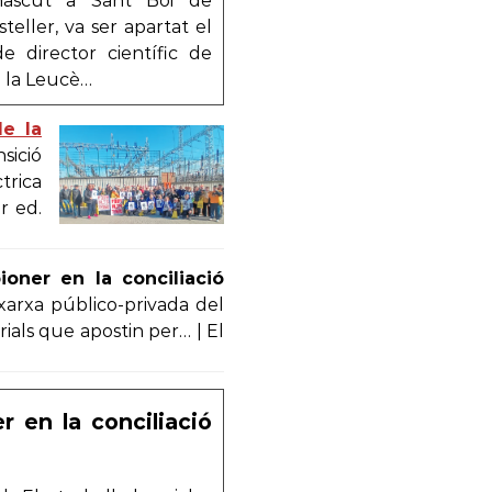
nascut a Sant Boi de
eller, va ser apartat el
 director científic de
ra la Leucè…
de la
sició
trica
r ed.
oner en la conciliació
 xarxa público-privada del
ials que apostin per… | El
r en la conciliació