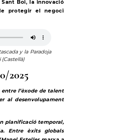
a Sant Boi, la innovació
de protegir el negoci
ascada y la Paradoja
(Castellà)
10/2025
entre l’èxode de talent
 per al desenvolupament
 planificació temporal,
a. Entre èxits globals
 (Manel Esteller marxa a