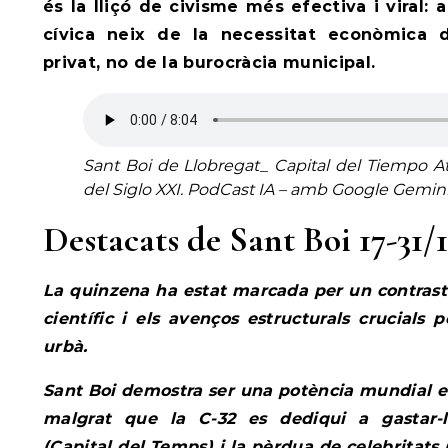
és la lliçó de civisme més efectiva i viral: 
cívica neix de la necessitat econòmica 
privat, no de la burocràcia municipal.
Sant Boi de Llobregat_ Capital del Tiempo At
del Siglo XXI
.
PodCast IA – amb Google Gemini 
Destacats de Sant Boi 17-31/
La quinzena ha estat marcada per un contrast 
científic i els avenços estructurals crucials
urbà.
Sant Boi demostra ser una potència mundial en
malgrat que la C-32 es dediqui a gastar-l
(Capital del Temps) i la pèrdua de celebritats