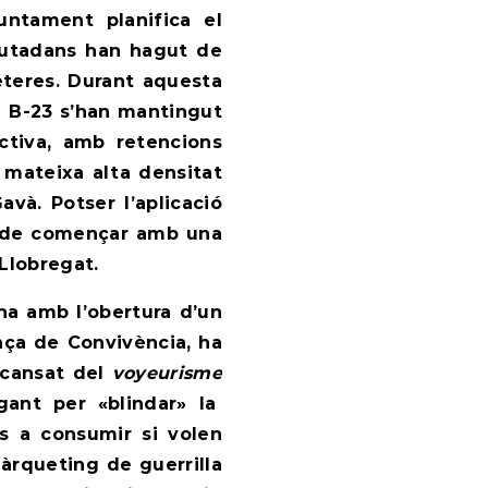
juntament planifica el
ciutadans han hagut de
eteres. Durant aquesta
la B-23 s’han mantingut
ctiva, amb retencions
 mateixa alta densitat
avà. Potser l’aplicació
a de començar amb una
 Llobregat.
na amb l’obertura d’un
ança de Convivència
, ha
, cansat del
voyeurisme
egant per «blindar» la
os a consumir si volen
àrqueting de guerrilla