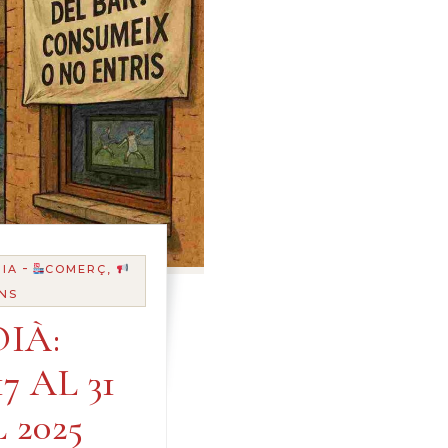
-
IA
COMERÇ,
NS
IÀ:
7 AL 31
 2025