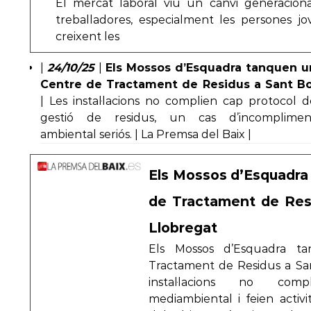
El mercat laboral viu un canvi generacional
treballadores, especialment les persones j
creixent les
|
24/10/25
|
Els Mossos d’Esquadra tanquen u
Centre de Tractament de Residus a Sant Bo
| Les instal·lacions no complien cap protocol d
gestió de residus, un cas d’incomplimen
ambiental seriós. | La Premsa del Baix |
Els Mossos d’Esquadra
de Tractament de Res
Llobregat
Els Mossos d’Esquadra t
Tractament de Residus a San
instal·lacions no com
mediambiental i feien activi