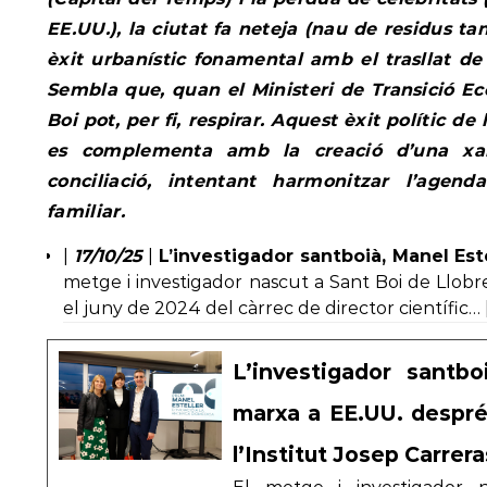
EE.UU.), la ciutat fa neteja (nau de residus t
èxit urbanístic fonamental amb el trasllat de 
Sembla que, quan el Ministeri de Transició Eco
Boi pot, per fi, respirar. Aquest èxit polític de
es complementa amb la creació d’una xar
conciliació, intentant harmonitzar l’agen
familiar.
|
17/10/25
|
L’investigador santboià, Manel Est
metge i investigador nascut a Sant Boi de Llobre
el juny de 2024 del càrrec de director científic… |
L’investigador santbo
marxa a EE.UU. despré
l’Institut Josep Carrera