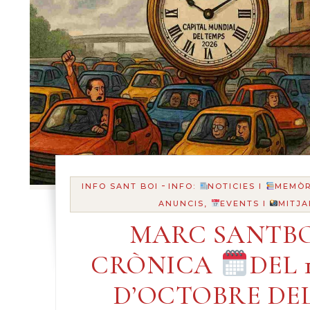
-
INFO SANT BOI
INFO:
NOTICIES I
MEMÒR
ANUNCIS,
EVENTS I
MITJA
MARC SANTBO
CRÒNICA
DEL 1
D’OCTOBRE DEL