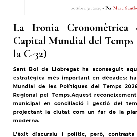
octubre 31, 2025
- Per
Marc Santb
La Ironia Cronomètrica 
Capital Mundial del Temps 
la C-32)
Sant Boi de Llobregat ha aconseguit aqu
estratègica més important en dècades: ha 
Mundial de les Polítiques del Temps 2026
Regional pel Temps.Aquest reconeixement g
municipal en conciliació i gestió del tem
projectant la ciutat com un far de la pla
moderna.
L’èxit discursiu i polític, però, contras