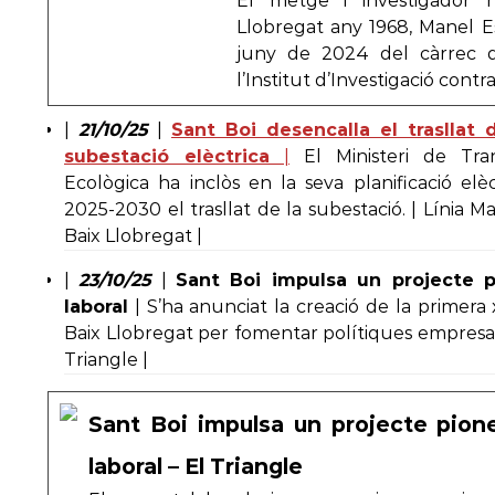
El metge i investigador 
Llobregat any 1968, Manel Est
juny de 2024 del càrrec de
l’Institut d’Investigació cont
|
21/10/25
|
Sant Boi desencalla el trasllat 
subestació elèctrica
|
El Ministeri de Tran
Ecològica ha inclòs en la seva planificació elèc
2025-2030 el trasllat de la subestació. | Línia Ma
Baix Llobregat |
|
23/10/25
|
Sant Boi impulsa un projecte pi
laboral
| S’ha anunciat la creació de la primera
Baix Llobregat per fomentar polítiques empresar
Triangle |
Sant Boi impulsa un projecte pione
laboral – El Triangle