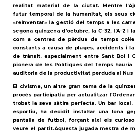
realitat material de la ciutat. Mentre l’A
futur temporal de la humanitat, els seus 
«reinventar» la gestió del temps a les carr
segona quinzena d’octubre, la C-32, l’A-2 i 
com a centres de pèrdua de temps col·le
constants a causa de pluges, accidents i la
de trànsit, especialment entre Sant Boi i G
pionera de les Polítiques del Temps hauri
auditoria de la productivitat perduda al Nus
El civisme, un altre gran tema de la quinze
procés participatiu per actualitzar l’Orden
trobat la seva sàtira perfecta. Un bar local
esportiu, ha decidit instal·lar una lona g
pantalla de futbol, forçant així els curios
veure el partit.Aquesta jugada mestra de m