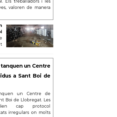
. Els treballadors i les
oves, valoren de manera
n
i
e
t
 tanquen un Centre
idus a Sant Boi de
anquen un Centre de
t Boi de Llobregat. Les
plien cap protocol
tats irregulars on molts