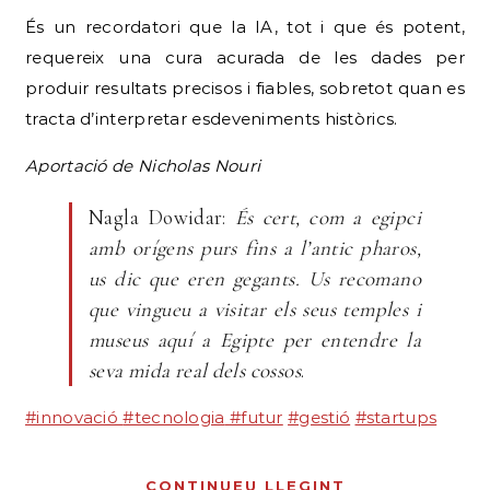
És un recordatori que la IA, tot i que és potent,
requereix una cura acurada de les dades per
produir resultats precisos i fiables, sobretot quan es
tracta d’interpretar esdeveniments històrics.
Aportació de Nicholas Nouri
Nagla Dowidar:
És cert, com a egipci
amb orígens purs fins a l’antic pharos,
us dic que eren gegants. Us recomano
que vingueu a visitar els seus temples i
museus aquí a Egipte per entendre la
seva mida real dels cossos
.
#innovació
#tecnologia
#futur
#gestió
#startups
CONTINUEU LLEGINT