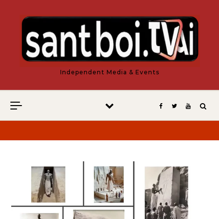
Vés al contingut
Independent Media & Events