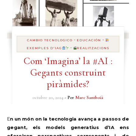
-
-
CAMBIO TECNOLOGICO
EDUCACIÓN
-
EXEMPLES D'IAG
REALITZACIONS
Com ‘Imagina’ la #AI :
Gegants construint
piràmides?
octubre 20, 2024
- Per
Marc Santboià
En un món on la tecnologia avança a passos de
gegant, els models generatius d’IA ens
ofereixen perspectives sorprenents i, de