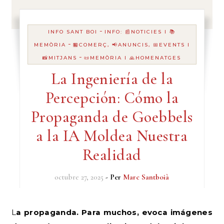
-
INFO SANT BOI
INFO: 📰NOTICIES I 📚
-
MEMÒRIA
🏪COMERÇ, 📢ANUNCIS, 📅EVENTS I
-
📸MITJANS
📜MEMÒRIA I 🙏HOMENATGES
La Ingeniería de la
Percepción: Cómo la
Propaganda de Goebbels
a la IA Moldea Nuestra
Realidad
octubre 27, 2025
- Per
Marc Santboià
La propaganda. Para muchos, evoca imágenes