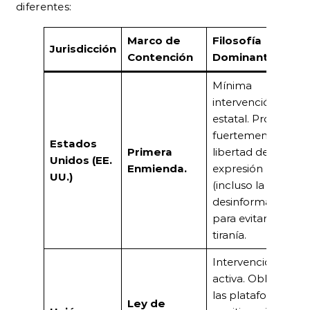
diferentes:
Marco de
Filosofía
Jurisdicción
Contención
Dominante
Mínima
intervención
estatal. Protege
fuertemente la
Estados
Primera
libertad de
Unidos (EE.
Enmienda.
expresión
UU.)
(incluso la
desinformación)
para evitar la
tiranía.
Intervención
activa. Obliga a
las plataformas
Ley de