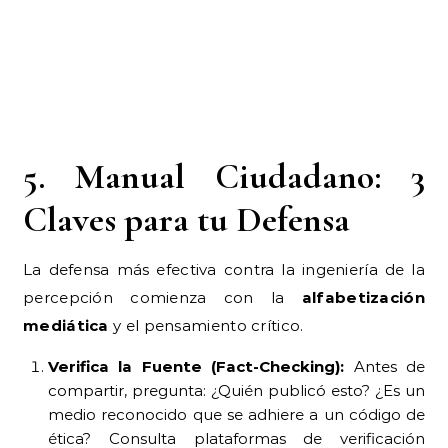
Claves para tu Defensa
La defensa más efectiva contra la ingeniería de la
percepción comienza con la
alfabetización
mediática
y el pensamiento crítico.
Verifica la Fuente (Fact-Checking):
Antes de
compartir, pregunta: ¿Quién publicó esto? ¿Es un
medio reconocido que se adhiere a un código de
ética? Consulta plataformas de verificación
certificadas como EFE Verifica o Maldita.es.
Busca el Beneficio Ideológico:
Recuerda que la
propaganda siempre promueve una
causa
.
Pregúntate: ¿Quién se beneficia de que yo crea
esta información? ¿Busca polarizarme?
Usa Herramientas Inversas:
Si la información es
una imagen o video sospechoso, usa la