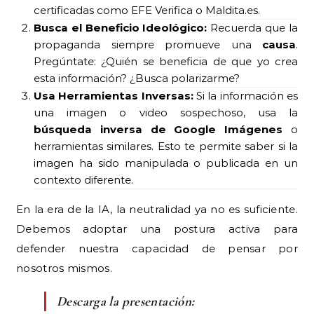
búsqueda inversa de Google Imágenes
o
herramientas similares. Esto te permite saber si la
imagen ha sido manipulada o publicada en un
contexto diferente.
En la era de la IA, la neutralidad ya no es suficiente.
Debemos adoptar una postura activa para
defender nuestra capacidad de pensar por
nosotros mismos.
Descarga la presentación:
PROPAGANDA_UN ANÁLISIS_de_Goebels_a_la_IAG
Baixa
Lee y Descarga el Informe completo
#Propaganda #Desinformación
#InteligenciaArtificial #Liderazgo #Ciberseguridad
#DSA #PensamientoCrítico