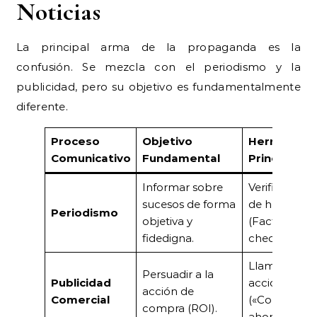
Noticias
La principal arma de la propaganda es la
confusión. Se mezcla con el periodismo y la
publicidad, pero su objetivo es fundamentalmente
diferente.
Proceso
Objetivo
Herramient
Comunicativo
Fundamental
Principal
Informar sobre
Verificación
sucesos de forma
de hechos
Periodismo
objetiva y
(Fact-
fidedigna.
checking).
Llamadas a l
Persuadir a la
Publicidad
acción
acción de
Comercial
(«Compra
compra (ROI).
ahora»).