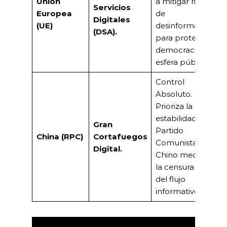
Unión
a mitigar riesgos
Servicios
Europea
de
Digitales
(UE)
desinformación
(DSA).
para proteger la
democracia y la
esfera pública.
Control
Absoluto.
Prioriza la
estabilidad del
Gran
Partido
China (RPC)
Cortafuegos
Comunista
Digital.
Chino mediante
la censura total
del flujo
informativo.