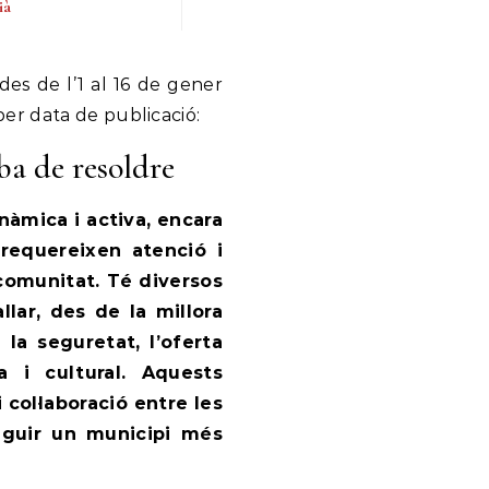
ià
er data de publicació:
ba de resoldre
inàmica i activa, encara
requereixen atenció i
a comunitat. Té diversos
lar, des de la millora
 la seguretat, l’oferta
ca i cultural. Aquests
col·laboració entre les
seguir un municipi més