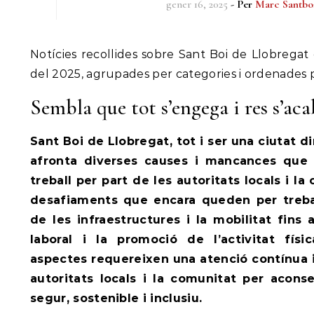
gener 16, 2025
- Per
Marc Santbo
Notícies recollides sobre Sant Boi de Llobregat des de l’1 al 16 de gener
del 2025, agrupades per categories i ordenades p
Sembla que tot s’engega i res s’aca
Sant Boi de Llobregat, tot i ser una ciutat d
afronta diverses causes i mancances que 
treball per part de les autoritats locals i l
desafiaments que encara queden per trebal
de les infraestructures i la mobilitat fins a
laboral i la promoció de l’activitat físi
aspectes requereixen una atenció contínua i 
autoritats locals i la comunitat per acon
segur, sostenible i inclusiu.