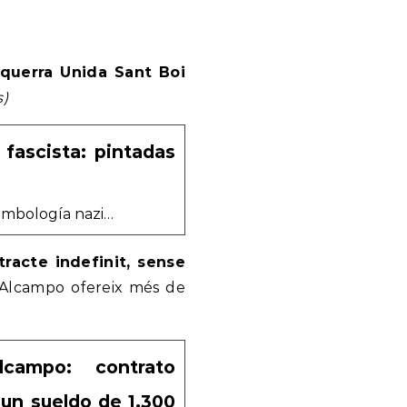
querra Unida Sant Boi
s)
 fascista: pintadas
 simbología nazi…
racte indefinit, sense
 Alcampo ofereix més de
campo: contrato
 un sueldo de 1.300