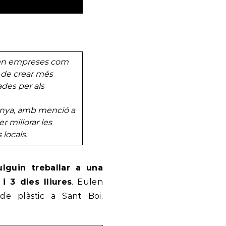
ll en empreses com
 de crear més
ades per als
spanya, amb menció a
r millorar les
 locals.
lguin treballar a una
i 3 dies lliures
. Eulen
de plàstic a Sant Boi.