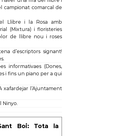
 haver una fira del llibre i
 i el campionat comarcal de
el Llibre i la Rosa amb
al (Mixtura) i floristeries
’olor de llibre nou i roses
ena d’escriptors signant!
s.
pes informativaes (Dones,
s i fins un piano per a qui
 xafardejar l’Ajuntament
l Ninyo.
ant Boi: Tota la