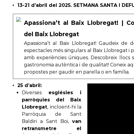
13-21 d’abril del 2025. SETMANA SANTA I DE
Apassiona’t al Baix Llobregat! | C
del Baix Llobregat
Apassiona’t al Baix Llobregat! Gaudeix de d
espectacles més singulars al Baix Llobregat i p
amb experiències úniques. Descobreix llocs 
gastronomia autèntica i de qualitat! Coneix aq
propostes per gaudir en parella o en família.
25 d’abril:
Diverses
esglésies i
parròquies del Baix
Llobregat
, incloent-hi la
Parròquia de Sant
Baldiri a Sant Boi,
van
retransmetre el