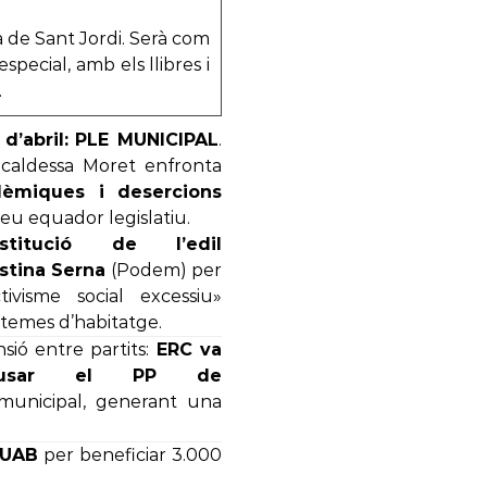
a de Sant Jordi. Serà com
pecial, amb els llibres i
.
d’abril:
PLE MUNICIPAL
.
Alcaldessa Moret enfronta
lèmiques i desercions
seu equador legislatiu.
stitució de l’edil
istina Serna
(Podem) per
ctivisme social excessiu»
temes d’habitatge.
sió entre partits:
ERC va
cusar el PP de
 municipal, generant una
-UAB
per beneficiar 3.000