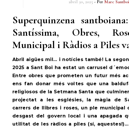
abril 30, 2025
- Per
Marc Santbo
Superquinzena santboian
Santíssima, Obres, Ro
Municipal i Ràdios a Piles v
Abril aigües mil… i notícies també! La sego
2025 a Sant Boi ha estat un carrusel d´emo
Entre obres que prometen un futur més acc
ens fan donar més voltes que una balduf
religiosos de la Setmana Santa que culmine
projectat a les esglésies, la màgia de S
carrers de llibres i roses, un ple municipa
desgast del govern local i una apagada q
utilitat de les ràdios a piles (sí, aquestes!)