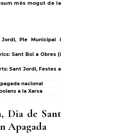
 resum més mogut de la
ordi, Ple Municipal i
ics: Sant Boi a Obres (i
ts: Sant Jordi, Festes a
l’apagada nacional
boians a la Xarxa
a, Dia de Sant
ran Apagada