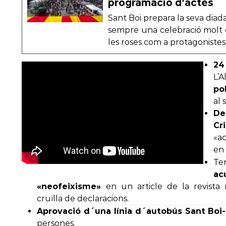
programació d’actes
Sant Boi prepara la seva diad
sempre una celebració molt es
les roses com a protagonistes
24 
L’
po
al 
De
Cr
«a
en 
Ten
a
«neofeixisme»
en un article de la revista
cruïlla de declaracions.
Aprovació d´una línia d´autobús Sant Boi
persones.