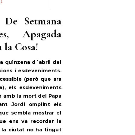
ià
a: De Setmana
ses, Apagada
a la Cosa!
na quinzena d´abril del
cions i esdeveniments.
essible (però que ara
a), els esdeveniments
n amb la mort del Papa
ant Jordi omplint els
l que sembla mostrar el
ue ens va recordar la
… la ciutat no ha tingut