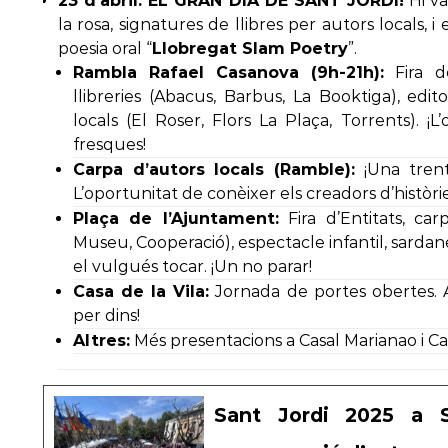
23 d’abril: EL GRAN DIA DE SANT JORDI!
Hi va
la rosa, signatures de llibres per autors locals,
poesia oral “
Llobregat Slam Poetry
”.
Rambla Rafael Casanova (9h-21h):
Fira d
llibreries (Abacus, Barbus, La Booktiga), editori
locals (El Roser, Flors La Plaça, Torrents). ¡L
fresques!
Carpa d’autors locals (Ramble):
¡Una trent
L’oportunitat de conèixer els creadors d’històrie
Plaça de l’Ajuntament:
Fira d’Entitats, car
Museu, Cooperació), espectacle infantil, sardane
el vulgués tocar. ¡Un no parar!
Casa de la Vila:
Jornada de portes obertes. A
per dins!
Altres:
Més presentacions a Casal Marianao i Ca
Sant Jordi 2025 a S