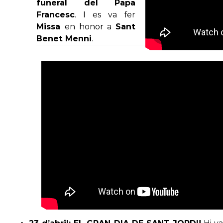
funeral del Papa
Francesc
. I es va fer
Missa
en honor a
Sant
Benet Menni
.