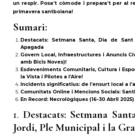
un respir. Posa’t còmode i prepara’t per al
primavera santboiana!
Sumari:
Destacats: Setmana Santa, Dia de Sant J
Apagada
Govern Local, Infraestructures i Anuncis Cív
amb Bicis Noves)!
Esdeveniments Comunitaris, Cultura i Espor
la Vista i Pilotes a l’Aire!
Incidents significatius: de l’ensurt local a 
Comunitats Online i Mencions Socials: Sant
En Record: Necrològiques (16-30 Abril 2025)
1.
Destacats: Setmana Sant
Jordi, Ple Municipal i la G