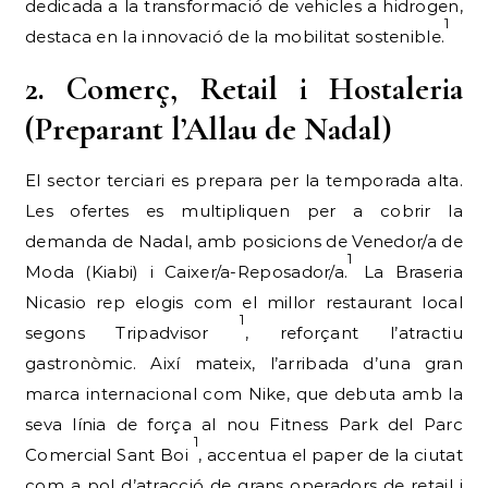
dedicada a la transformació de vehicles a hidrogen,
1
destaca en la innovació de la mobilitat sostenible.
2. Comerç, Retail i Hostaleria
(Preparant l’Allau de Nadal)
El sector terciari es prepara per la temporada alta.
Les ofertes es multipliquen per a cobrir la
demanda de Nadal, amb posicions de Venedor/a de
1
Moda (Kiabi) i Caixer/a-Reposador/a.
La Braseria
Nicasio rep elogis com el millor restaurant local
1
segons Tripadvisor
, reforçant l’atractiu
gastronòmic. Així mateix, l’arribada d’una gran
marca internacional com Nike, que debuta amb la
seva línia de força al nou Fitness Park del Parc
1
Comercial Sant Boi
, accentua el paper de la ciutat
com a pol d’atracció de grans operadors de retail i