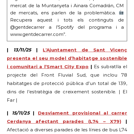
mercat de la Muntanyeta i Ainara Comadrán, CM
de mercats, ens parlen de la problemàtica.
Recupera aquest i tots els continguts de
@gentdecarrer a l’Spotify del programa i a
www.gentdecarrer.com”.
|
13/11/25
|
L’Ajuntament de Sant Vicenç
presenta el seu model d’habitatge sostenible
i comunitari a l’Smart City Expo
|
Es subratlla el
projecte del Front Fluvial Sud, que inclou 78
habitatges de protecció pública d’un total de 139,
dins de l’estratègia de creixement sostenible. | El
Far |
|
15/11/25
|
Desviament provisional al carrer
Cerdanya afectant parades (L74 – X79)
|
Afectació a diverses parades de les línies de bus L74