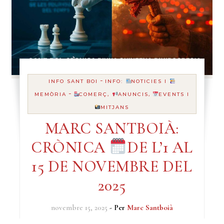
-
INFO SANT BOI
INFO:
NOTICIES I
-
MEMÒRIA
COMERÇ,
ANUNCIS,
EVENTS I
MITJANS
MARC SANTBOIÀ:
CRÒNICA
DE L’1 AL
15 DE NOVEMBRE DEL
2025
novembre 15, 2025
- Per
Marc Santboià