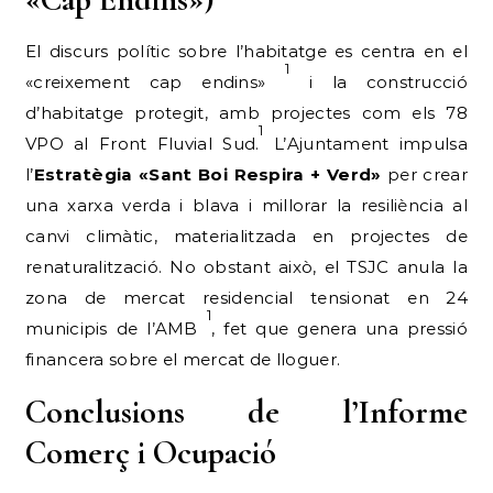
El discurs polític sobre l’habitatge es centra en el
1
«creixement cap endins»
i la construcció
d’habitatge protegit, amb projectes com els 78
1
VPO al Front Fluvial Sud.
L’Ajuntament impulsa
l’
Estratègia «Sant Boi Respira + Verd»
per crear
una xarxa verda i blava i millorar la resiliència al
canvi climàtic, materialitzada en projectes de
renaturalització. No obstant això, el TSJC anula la
zona de mercat residencial tensionat en 24
1
municipis de l’AMB
, fet que genera una pressió
financera sobre el mercat de lloguer.
Conclusions de l’Informe
Comerç i Ocupació