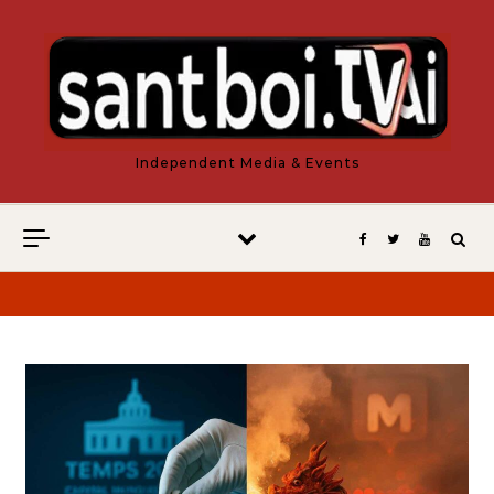
Vés al contingut
Independent Media & Events