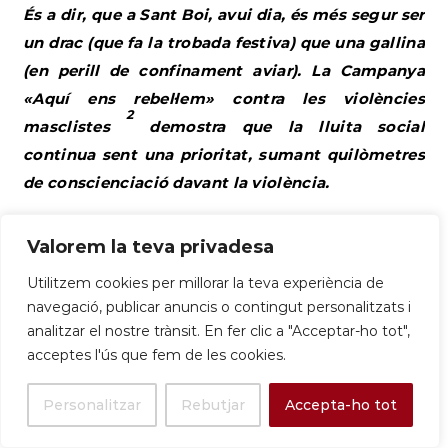
És a dir, que a Sant Boi, avui dia, és més segur ser
un drac (que fa la trobada festiva) que una gallina
(en perill de confinament aviar). La Campanya
«Aquí ens rebel·lem» contra les violències
2
masclistes
demostra que la lluita social
continua sent una prioritat, sumant quilòmetres
de conscienciació davant la violència.
|
01/11/25
|
Baix Llobregat – Informe econòmic
Valorem la teva privadesa
local de la província de Barcelona
|
Es recull que
Sant Boi de Llobregat és el tercer municipi de la
Utilitzem cookies per millorar la teva experiència de
navegació, publicar anuncis o contingut personalitzats i
comarca que més població guanya (921 habitants),
analitzar el nostre trànsit. En fer clic a "Acceptar-ho tot",
un indicador de la seva vitalitat demogràfica. |
acceptes l'ús que fem de les cookies.
diba.cat |
Personalitzar
Rebutjar
Accepta-ho tot