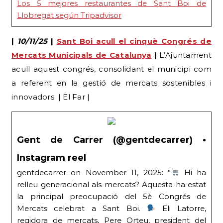
Los 5 mejores restaurantes de Sant Boi de
Llobregat según Tripadvisor
|
10/11/25
|
Sant Boi acull el cinquè Congrés de
Mercats Municipals de Catalunya
|
L’Ajuntament
acull aquest congrés, consolidant el municipi com
a referent en la gestió de mercats sostenibles i
innovadors. | El Far |
Gent de Carrer (@gentdecarrer) •
Instagram reel
gentdecarrer on November 11, 2025: ”
Hi ha
relleu generacional als mercats? Aquesta ha estat
la principal preocupació del 5è Congrés de
Mercats celebrat a Sant Boi.
Eli Latorre,
regidora de mercats, Pere Orteu, president del