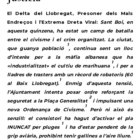
El Delta del Llobregat, Presoner dels Mals
Endreços i l’Extrema Dreta Viral:
Sant Boi, en
aquesta quinzena, ha estat un camp de batalla
entre el civisme i el crim organitzat. La ciutat,
1
que guanya població
, continua sent un lloc
d’interès per a la màfia albanesa que ha
1
«industrialitzat» el cultiu de marihuana
, i per a
lladres de trasters amb un rècord de robatoris (60
1
al Baix Llobregat).
Enmig d’aquesta tensió,
l’Ajuntament intenta posar ordre reforçant la
2
seguretat a la Plaça Generalitat
i impulsant una
1
nova Ordenança de Civisme.
Però ni això és
senzill: el consistori ha hagut d’activar el pla
1
INUNCAT per pluges
i ha d’estar pendent de la
1
grip aviària, prohibint tenir gallines a l’aire lliure.