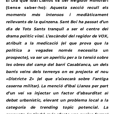
El Dia que Ibai Llanos va Ser Regidor Honorari
(Sense saber-ho):
Aquesta secció recull els
moments més intensos i mediàticament
rellevants de la quinzena. Sant Boi ha passat d’un
dia de Tots Sants tranquil a ser el centre del
drama polític viral. L’escàndol del regidor de VOX,
atribuït a la medicació (el que prova que la
política a vegades només necessita un
prospecte), va ser un aperitiu per a la tensió sobre
les obres del camp del barri Casablanca, un dels
barris veïns dels terrenys on es projecta el nou
«Districte Z» (el que s’aixecarà sobre l’antiga
caserna militar). La menció d’Ibai Llanos per part
d’un veí va injectar un factor d’absurditat al
debat urbanístic, elevant un problema local a la
categoria de trending topic potencial. La