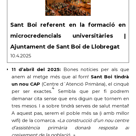
Sant Boi referent en la formació en
microcredencials universitàries |
Ajuntament de Sant Boi de Llobregat
10.4.2025
11 d’abril del 2025:
Bones notícies per als que
anem al metge més que al forn!
Sant Boi tindrà
un nou CAP
(Centre d´Atenció Primària), el cinquè
4
per ser exactes.
Sembla que per fi podrem
demanar cita sense que ens diguin que tornem en
tres mesos. I a sobre tindrà serveis de salut mental!
A aquest pas, serem el poble més sa (i amb millor
wifi) de la comarca.
«La construcció d’un nou centre
d’assistència primària donarà resposta al
creixement de la població…»