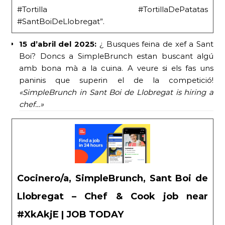
#Tortilla #TortillaDePatatas
#SantBoiDeLlobregat”.
15 d’abril del 2025:
¿ Busques feina de xef a Sant
Boi? Doncs a SimpleBrunch estan buscant algú
amb bona mà a la cuina. A veure si els fas uns
paninis que superin el de la competició!
«SimpleBrunch in Sant Boi de Llobregat is hiring a
chef…»
Cocinero/a, SimpleBrunch, Sant Boi de
Llobregat – Chef & Cook job near
#XkAkjE | JOB TODAY