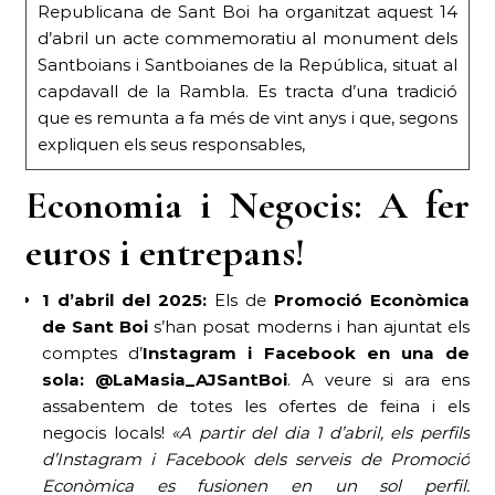
Republicana de Sant Boi ha organitzat aquest 14
d’abril un acte commemoratiu al monument dels
Santboians i Santboianes de la República, situat al
capdavall de la Rambla. Es tracta d’una tradició
que es remunta a fa més de vint anys i que, segons
expliquen els seus responsables,
Economia i Negocis: A fer
euros i entrepans!
1 d’abril del 2025:
Els de
Promoció Econòmica
de Sant Boi
s’han posat moderns i han ajuntat els
comptes d’
Instagram i Facebook en una de
sola: @LaMasia_AJSantBoi
. A veure si ara ens
assabentem de totes les ofertes de feina i els
negocis locals!
«A partir del dia 1 d’abril, els perfils
d’Instagram i Facebook dels serveis de Promoció
Econòmica es fusionen en un sol perfil: