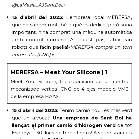
@LaMasia_AJSantBoi.»
13 d’abril del 2025:
L’empresa local MEREFSA,
que no sabem molt bé a què es dedica, però sona
important, n’ha comprat una màquina automàtica
amb control numèric. A aquest pas, fabricaran
robots que facin paella!
«MEREFSA compra un torn
automàtic (CNC).»
MEREFSA – Meet Your Silicone | 1
Meet Your Silicone, Incorporación de un centro
mecanizado vertical CNC de 4 ejes modelo VM3
de la empresa HAAS.
15 d’abril del 2025:
Tenim camió nou i és més verd
que un alvocat!
Una empresa de Sant Boi ha
llençat el primer camió d’hidrogen verd
de tot
3
Espanya.
30 llocs de treball nous! A veure si ara els