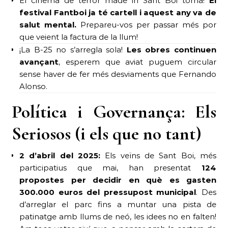
El cinema de terror made in Sant Boi torna!
El
festival Fantboi ja té cartell i aquest any va de
salut mental.
Prepareu-vos per passar més por
que veient la factura de la llum!
¡La B-25 no s’arregla sola!
Les obres continuen
avançant
, esperem que aviat puguem circular
sense haver de fer més desviaments que Fernando
Alonso.
Política i Governança: Els
Seriosos (i els que no tant)
2 d’abril del 2025:
Els veïns de Sant Boi, més
participatius que mai, han presentat
124
propostes per decidir en què es gasten
300.000 euros del pressupost municipal
. Des
d’arreglar el parc fins a muntar una pista de
patinatge amb llums de neó, les idees no en falten!