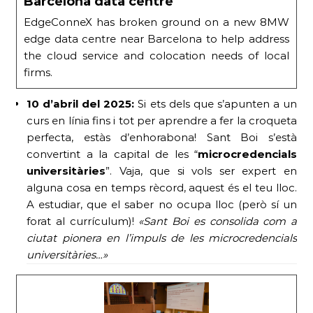
Barcelona data centre
EdgeConneX has broken ground on a new 8MW
edge data centre near Barcelona to help address
the cloud service and colocation needs of local
firms.
10 d’abril del 2025:
Si ets dels que s’apunten a un
curs en línia fins i tot per aprendre a fer la croqueta
perfecta, estàs d’enhorabona! Sant Boi s’està
convertint a la capital de les “
microcredencials
universitàries
”. Vaja, que si vols ser expert en
alguna cosa en temps rècord, aquest és el teu lloc.
A estudiar, que el saber no ocupa lloc (però sí un
forat al currículum)!
«Sant Boi es consolida com a
ciutat pionera en l’impuls de les microcredencials
universitàries…»