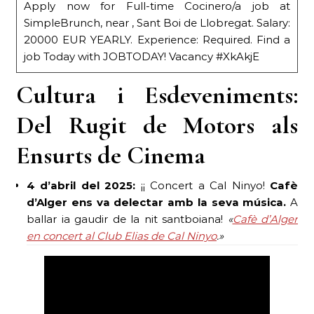
Apply now for Full-time Cocinero/a job at
SimpleBrunch, near , Sant Boi de Llobregat. Salary:
20000 EUR YEARLY. Experience: Required. Find a
job Today with JOBTODAY! Vacancy #XkAkjE
Cultura i Esdeveniments:
Del Rugit de Motors als
Ensurts de Cinema
4 d’abril del 2025:
¡¡ Concert a Cal Ninyo!
Cafè
d’Alger ens va delectar amb la seva música.
A
ballar ia gaudir de la nit santboiana!
«
Cafè d’Alger
en concert al Club Elias de Cal Ninyo
.»