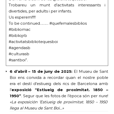
Trobareu un munt d’activitats interessants i
divertides, per adults i per infants.
Us esperem!!!!!
To be continued……… #quefemalesbiblios
#bibliomac
#bibliojrb
#activitatsbibliotequesboi
#agendasb
#culturasb
#santboi”.
6 d’abril – 15 de juny de 2025:
El Museu de Sant
Boi ens convida a recordar quan el nostre poble
era el destí d’estiueig dels rics de Barcelona amb
l’
exposició “Estiueig de proximitat. 1850 –
1950”
. Segur que les fotos de l’època són per riure!
«La exposición ‘Estiueig de proximitat. 1850 – 1950’
llega al Museu de Sant Boi…»