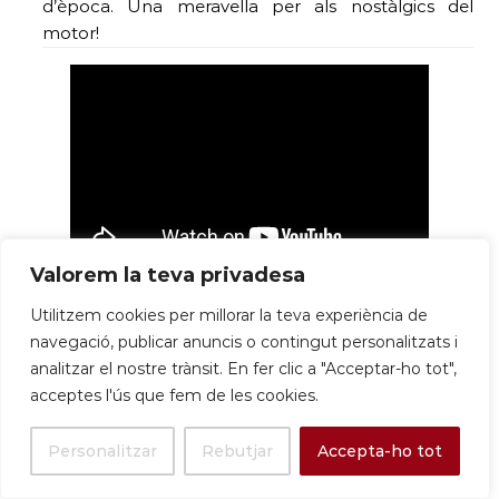
d’època. Una meravella per als nostàlgics del
motor!
Valorem la teva privadesa
S’ha dit a ballar! Sant Boi va ser
seu d´una prova
Utilitzem cookies per millorar la teva experiència de
del Circuit Català de ball esportiu.
Més ritme
navegació, publicar anuncis o contingut personalitzats i
que a una discoteca a l’estiu!
analitzar el nostre trànsit. En fer clic a "Acceptar-ho tot",
acceptes l'ús que fem de les cookies.
Escola de ball Aprenem CBE Figueres
Personalitzar
Rebutjar
Accepta-ho tot
(@aprenem_figueres) • Instagram