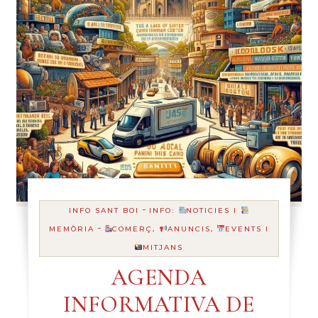
-
INFO SANT BOI
INFO:
NOTICIES I
-
MEMÒRIA
COMERÇ,
ANUNCIS,
EVENTS I
MITJANS
AGENDA
INFORMATIVA DE