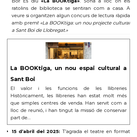
Boi! Es diu
«La BOOKtiga»
. Sona a lloc on els
ratolins de biblioteca se sentiran com a casa. A
veure si organitzen algun concurs de lectura ràpida
amb premi!
«La BOOKtiga: un nou projecte cultural
a Sant Boi de Llobregat.»
La BOOKtiga, un nou espai cultural a
Sant Boi
El valor i les funcions de les llibreries
Històricament, les llibreries han estat molt més
que simples centres de venda. Han servit com a
lloc de reunió, i han tingut la missió de conservar
part de…
15 d’abril del 2025:
T’agrada el teatre en format