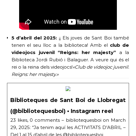
5 d’abril del 2025:
¡¡ Els joves de Sant Boi també
tenen el seu lloc a la biblioteca! Amb el
club de
videojocs juvenil “Reigns: her majesty”
a la
Biblioteca Jordi Rubió i Balaguer. A veure qui és el
rei o la reina dels videojocs!
«Club de videojoc juvenil:
Reigns: her majesty.»
Biblioteques de Sant Boi de Llobregat
(@bibliotequesboi) • Instagram reel
23 likes, 0 comments – bibliotequesboi on March
29, 2025: “Ja tenim aquí les ACTIVITATS D’ABRIL –
Del 1 al 15 d’abril de les @bibliotequesboi