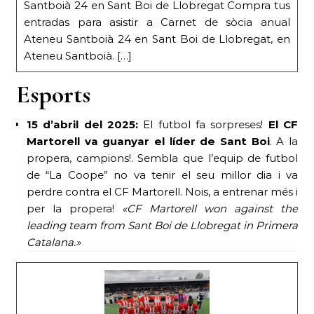
Santboià 24 en Sant Boi de Llobregat Compra tus
entradas para asistir a Carnet de sòcia anual
Ateneu Santboià 24 en Sant Boi de Llobregat, en
Ateneu Santboià. […]
Esports
15 d’abril del 2025:
El futbol fa sorpreses!
El CF
Martorell va guanyar el líder de Sant Boi
. A la
propera, campions!. Sembla que l’equip de futbol
de “La Coope” no va tenir el seu millor dia i va
perdre contra el CF Martorell. Nois, a entrenar més i
per la propera!
«CF Martorell won against the
leading team from Sant Boi de Llobregat in Primera
Catalana.»