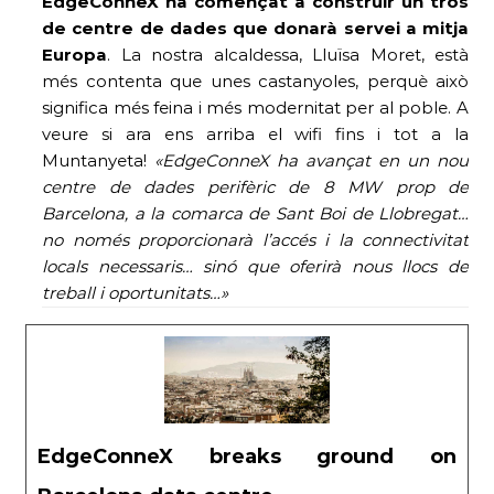
EdgeConneX ha començat a construir un tros
de centre de dades que donarà servei a mitja
Europa
. La nostra alcaldessa, Lluïsa Moret, està
més contenta que unes castanyoles, perquè això
significa més feina i més modernitat per al poble. A
veure si ara ens arriba el wifi fins i tot a la
Muntanyeta!
«
EdgeConneX ha avançat en un nou
centre de dades perifèric de 8 MW prop de
Barcelona, ​​a la comarca de Sant Boi de Llobregat…
no només proporcionarà l’accés i la connectivitat
locals necessaris… sinó que oferirà nous llocs de
treball i oportunitats…»
EdgeConneX breaks ground on