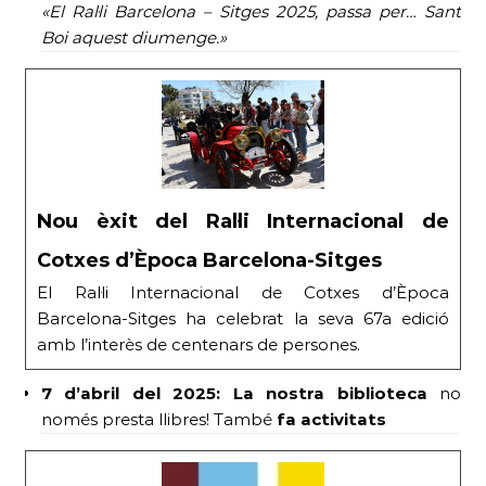
«El Ral·li Barcelona – Sitges 2025, passa per… Sant
Boi aquest diumenge.»
Nou èxit del Ral·li Internacional de
Cotxes d’Època Barcelona-Sitges
El Ral·li Internacional de Cotxes d’Època
Barcelona-Sitges ha celebrat la seva 67a edició
amb l’interès de centenars de persones.
7 d’abril del 2025:
La nostra biblioteca
no
només presta llibres! També
fa activitats