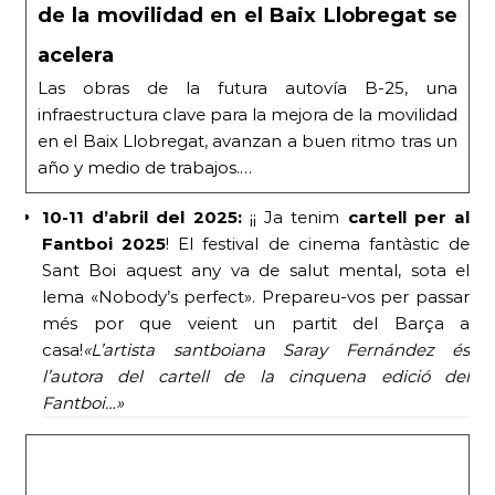
de la movilidad en el Baix Llobregat se
acelera
Las obras de la futura autovía B-25, una
infraestructura clave para la mejora de la movilidad
en el Baix Llobregat, avanzan a buen ritmo tras un
año y medio de trabajos.…
10-11 d’abril del 2025:
¡¡ Ja tenim
cartell per al
Fantboi 2025
! El festival de cinema fantàstic de
Sant Boi aquest any va de salut mental, sota el
lema «Nobody’s perfect». Prepareu-vos per passar
més por que veient un partit del Barça a
casa!
«L’artista santboiana Saray Fernández és
l’autora del cartell de la cinquena edició del
Fantboi…»