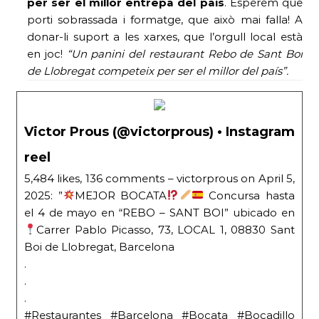
per ser el millor entrepa del país
. Esperem que
porti sobrassada i formatge, que això mai falla! A
donar-li suport a les xarxes, que l’orgull local està
en joc!
“Un panini del restaurant Rebo de Sant Boi
de Llobregat competeix per ser el millor del país”.
Victor Prous (@victorprous) • Instagram
reel
5,484 likes, 136 comments – victorprous on April 5,
2025: ”
MEJOR BOCATA
Concursa hasta
el 4 de mayo en “REBO – SANT BOI” ubicado en
Carrer Pablo Picasso, 73, LOCAL 1, 08830 Sant
Boi de Llobregat, Barcelona
.
.
.
#Restaurantes #Barcelona #Bocata #Bocadillo