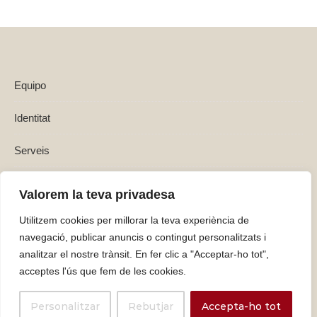
Equipo
Identitat
Serveis
Política de privadesa i Avisos Legals
Valorem la teva privadesa
Utilitzem cookies per millorar la teva experiència de
navegació, publicar anuncis o contingut personalitzats i
analitzar el nostre trànsit. En fer clic a "Acceptar-ho tot",
acceptes l'ús que fem de les cookies.
Personalitzar
Rebutjar
Accepta-ho tot
Graceful Theme by
Optima Themes