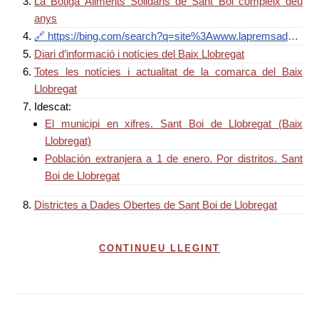
La Botiga Aliments Solidaris de Sant Boi compleix deu
anys
🔗 https://bing.com/search?q=site%3Awww.lapremsadelbaix.es
Diari d’informació i notícies del Baix Llobregat
Totes les notícies i actualitat de la comarca del Baix
Llobregat
Idescat:
El municipi en xifres. Sant Boi de Llobregat (Baix
Llobregat)
Población extranjera a 1 de enero. Por distritos. Sant
Boi de Llobregat
Districtes a Dades Obertes de Sant Boi de Llobregat
CONTINUEU LLEGINT