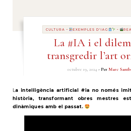
-
-
CULTURA
EXEMPLES D'IAG
RE
La #IA i el dile
transgredir l’art or
octubre 19, 2024
- Per
Marc Santb
La intel·ligència artificial #ia no només imita l’art; dóna vida a la
història, transformant obres mestres es
dinàmiques amb el passat.