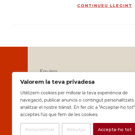
CONTINUEU LLEGINT
Equipo
Valorem la teva privadesa
Identitat
Utilitzem cookies per millorar la teva experiència de
Serveis
navegació, publicar anuncis o contingut personalitzats 
analitzar el nostre trànsit. En fer clic a "Acceptar-ho tot"
Política de privadesa i Avisos Legals
acceptes l'ús que fem de les cookies.
Personalitzar
Rebutjar
Accepta-ho tot