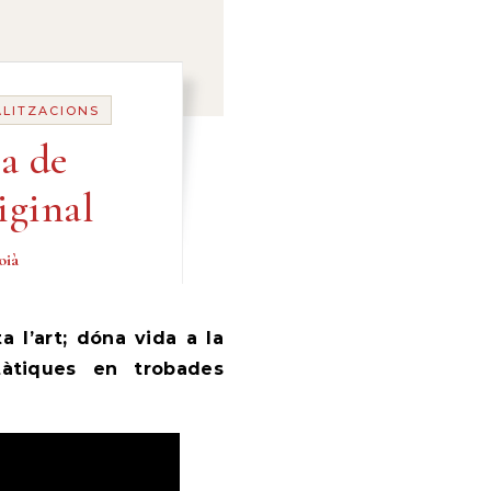
ALITZACIONS
ma de
iginal
oià
tàtiques en trobades