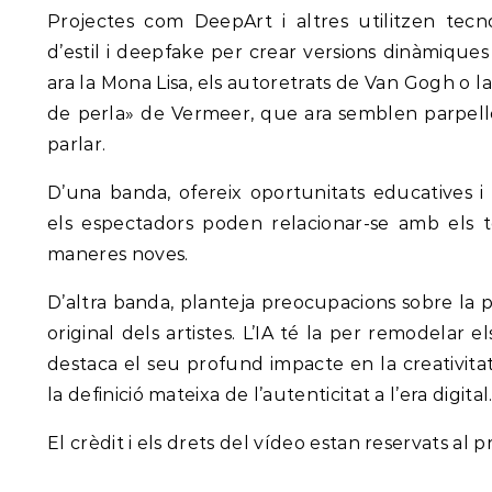
Projectes com DeepArt i altres utilitzen tecn
d’estil i deepfake per crear versions dinàmique
ara la Mona Lisa, els autoretrats de Van Gogh o 
de perla» de Vermeer, que ara semblen parpellej
parlar.
D’una banda, ofereix oportunitats educatives i
els espectadors poden relacionar-se amb els t
maneres noves.
D’altra banda, planteja preocupacions sobre la p
original dels artistes. L’IA té la per remodelar e
destaca el seu profund impacte en la creativitat,
la definició mateixa de l’autenticitat a l’era digital
El crèdit i els drets del vídeo estan reservats al p