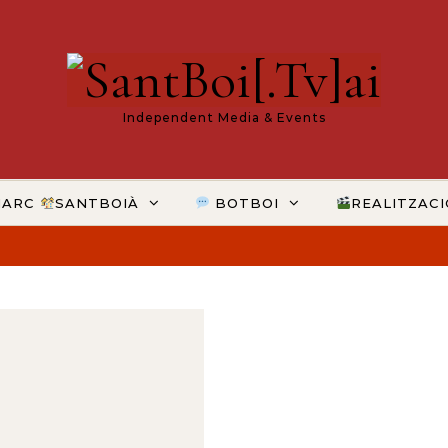
Independent Media & Events
MARC
SANTBOIÀ
BOTBOI
REALITZAC