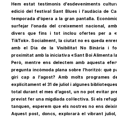
Hem estat testimonis d’esdeveniments cultur
edició del festival Sant Blues i l’audàcia de C
temporada d’òpera a la gran pantalla. Econòmi
surfejar l’onada del creixement nacional, am
divers que fins i tot inclou ofertes per a 
TikTok». Socialment, la ciutat no es queda enrere
amb el Dia de la Visibilitat No Binària i f
proximitat amb la iniciativa «Sant Boi Alimenta l
Però, mentre ens delectem amb aquesta eferv
pregunta incòmoda plana sobre l’horitzó: què p
giri cap a l’agost? Amb molts programes d
explícitament el 31 de juliol i algunes biblioteq
total durant el mes d’agost, un no pot evitar pr
previst fer una migdiada col·lectiva. Si els refu
tanquen, esperem que els nostres no ens deixin 
Aquest post, doncs, explorarà el vibrant juliol,