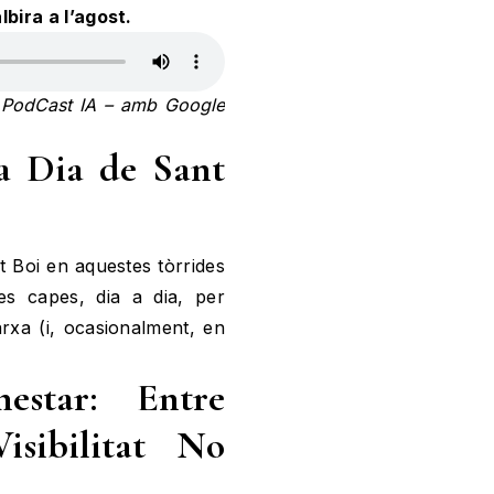
bira a l’agost.
’, PodCast IA – amb Google
 a Dia de Sant
nt Boi en aquestes tòrrides
es capes, dia a dia, per
rxa (i, ocasionalment, en
nestar: Entre
isibilitat No