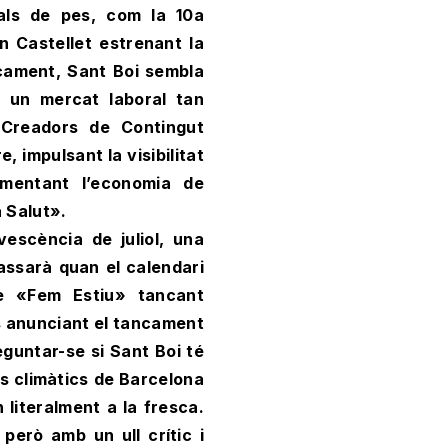
als de pes, com la 10a
an Castellet estrenant la
cament, Sant Boi sembla
b un mercat laboral tan
«Creadors de Contingut
, impulsant la visibilitat
omentant l’economia de
a Salut».
escència de juliol, una
assarà quan el calendari
e «Fem Estiu» tancant
ues anunciant el tancament
eguntar-se si Sant Boi té
gis climàtics de Barcelona
literalment a la fresca.
 però amb un ull crític i