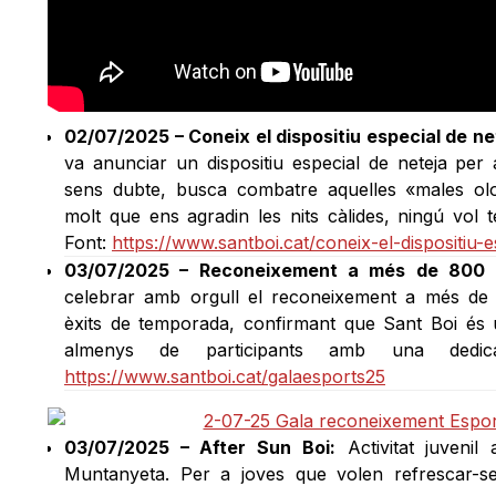
02/07/2025 – Coneix el dispositiu especial de net
va anunciar un dispositiu especial de neteja per 
sens dubte, busca combatre aquelles «males ol
molt que ens agradin les nits càlides, ningú vol
Font:
https://www.santboi.cat/coneix-el-dispositiu-e
03/07/2025 – Reconeixement a més de 800 e
celebrar amb orgull el reconeixement a més de 
èxits de temporada, confirmant que Sant Boi és 
almenys de participants amb una dedica
https://www.santboi.cat/galaesports25
03/07/2025 – After Sun Boi:
Activitat juvenil
Muntanyeta. Per a joves que volen refrescar-s