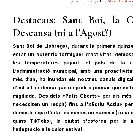
juliol 17, 2025
- Per
Marc Santbo
Destacats: Sant Boi, la 
Descansa (ni a l’Agost?)
Sant Boi de Llobregat, durant la primera quinze
estat un autèntic formiguer d’activitat, demost
les temperatures pujant, el pols de la 
L’administració municipal, amb una proactivitat
més d’un, ha inundat els nostres canals digit
d’estiu tan densa que un podria pensar que no h
migdiada. Des dels «Patis Oberts» per als més
necessiten un respir) fins a l'»Estiu Actiu» pe
demostra que l’edat és només un número (i una 
quins TikToks), la ciutat s’esforça per la i
l’adaptació a la calor estival.