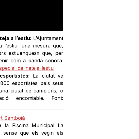
eja a l’estiu:
L’Ajuntament
a l’estiu, una mesura que,
ors estiuenques» que, per
 tenir com a banda sonora.
special-de-neteja-lestiu
sportistes:
La ciutat va
800 esportistes pels seus
una ciutat de campions, o
ció encomiable. Font:
 a la Piscina Municipal La
e sense que els vegin els