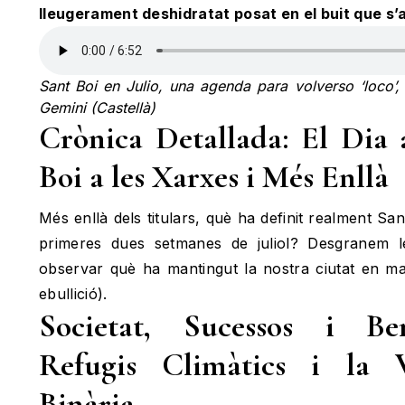
lleugerament deshidratat posat en el buit que s’al
Sant Boi en Julio, una agenda para volverso ‘loco
Gemini (Castellà)
Crònica Detallada: El Dia
Boi a les Xarxes i Més Enllà
Més enllà dels titulars, què ha definit realment Sa
primeres dues setmanes de juliol? Desgranem l
observar què ha mantingut la nostra ciutat en ma
ebullició).
Societat, Sucessos i Be
Refugis Climàtics i la V
Binària