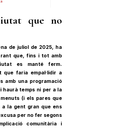
ià
Ciutat que no
na de juliol de 2025, ha
rant que, fins i tot amb
ciutat es manté ferm.
 que faria empal·lidir a
als amb una programació
i haurà temps ni per a la
 menuts (i els pares que
r a la gent gran que ens
excusa per no fer segons
mplicació comunitària i