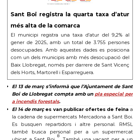
Sant Boi registra la quarta taxa d’atur
més alta de la comarca
El municipi registra una taxa d’atur del 9,2% al
gener de 2025, amb un total de 3.755 persones
desocupades. Amb aquestes dades es posiciona
com un dels municipis amb més desocupació del
Baix Llobregat, només per darrere de Sant Vicenç
dels Horts, Martorell i Esparreguera.
El 13 de març
s’informà que l’Ajuntament de Sant
Boi de Llobregat compta amb un
pla especial per
a incendis forestals
.
El 14 de març
es van publicar ofertes de feina
a
la cadena de supermercats Mercadona a Sant Boi.
Es busquen repartidors i altre personal. RMSL
també busca personal per a un supermercat
8
ubicat a Sant Boi
. També una vacant per a un