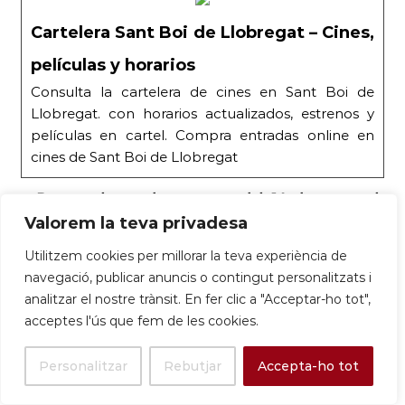
Cartelera Sant Boi de Llobregat – Cines,
películas y horarios
Consulta la cartelera de cines en Sant Boi de
Llobregat. con horarios actualizados, estrenos y
películas en cartel. Compra entradas online en
cines de Sant Boi de Llobregat
Durant el cap de setmana del 14 de març
,
els
equips locals d’handbol Handbol Cooperativa
Valorem la teva privadesa
Sant Boi i Espanyol-Sant Just van disputar partits
Utilitzem cookies per millorar la teva experiència de
importants a la Lliga Catalana d’Or.
navegació, publicar anuncis o contingut personalitzats i
analitzar el nostre trànsit. En fer clic a "Acceptar-ho tot",
acceptes l'ús que fem de les cookies.
Fin de semana clave para los equipos
Personalitzar
Rebutjar
Accepta-ho tot
del Baix Llobregat en la Lliga Catalana