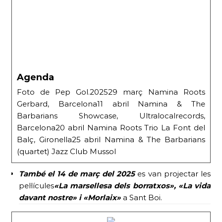
Agenda
Foto de Pep Gol.202529 març Namina Roots
Gerbard, Barcelona11 abril Namina & The
Barbarians Showcase, Ultralocalrecords,
Barcelona20 abril Namina Roots Trio La Font del
Balç, Gironella25 abril Namina & The Barbarians
(quartet) Jazz Club Mussol
També el 14 de març
del 2025
es van projectar les
pel·lícules
«La marsellesa dels borratxos», «La vida
davant nostre» i «Morlaix»
a Sant Boi.