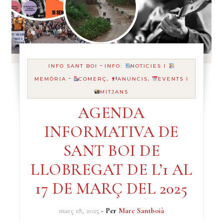
-
INFO SANT BOI
INFO:
NOTICIES I
-
MEMÒRIA
COMERÇ,
ANUNCIS,
EVENTS I
MITJANS
AGENDA
INFORMATIVA DE
SANT BOI DE
LLOBREGAT DE L’1 AL
17 DE MARÇ DEL 2025
març 18, 2025
- Per
Marc Santboià