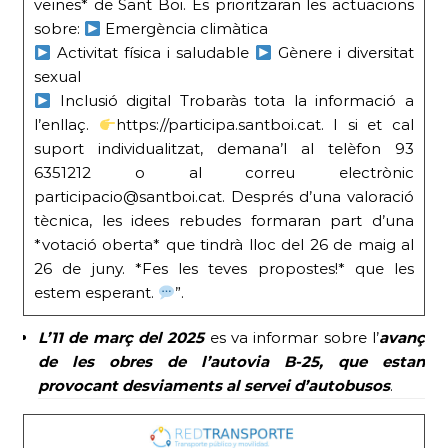
veïnes* de Sant Boi. Es prioritzaran les actuacions
sobre:
Emergència climàtica
Activitat física i saludable
Gènere i diversitat
sexual
Inclusió digital Trobaràs tota la informació a
l’enllaç.
https://participa.santboi.cat. I si et cal
suport individualitzat, demana’l al telèfon 93
6351212 o al correu electrònic
participacio@santboi.cat. Després d’una valoració
tècnica, les idees rebudes formaran part d’una
*votació oberta* que tindrà lloc del 26 de maig al
26 de juny. *Fes les teves propostes!* que les
estem esperant.
”.
L’11 de març
del 2025
es va informar sobre l’
avanç
de les obres de l’autovia B-25, que estan
provocant desviaments al servei d’autobusos
.