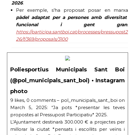
2026
.
Per exemple, s’ha proposat posar en marxa
pàdel adaptat per a persones amb diversitat
funcional i gent gran
.
https://participa.santboi.cat/processes/pressupost25-
26/f/369/proposals/3100
Poliesportius Municipals Sant Boi
(@pol_municipals_sant_boi) • Instagram
photo
9 likes, 0 comments – pol_municipals_sant_boi on
March 5, 2025: “Ja pots *presentar les teves
propostes al Pressupost Participatiu* 2025.
L’Ajuntament destinarà 300.000 € a projectes per
millorar la ciutat *pensats i escollits per veïns i