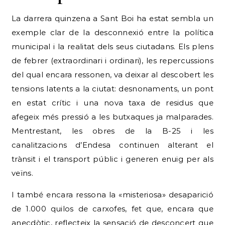
La darrera quinzena a Sant Boi ha estat sembla un
exemple clar de la desconnexió entre la política
municipal i la realitat dels seus ciutadans. Els plens
de febrer (extraordinari i ordinari), les repercussions
del qual encara ressonen, va deixar al descobert les
tensions latents a la ciutat: desnonaments, un pont
en estat crític i una nova taxa de residus que
afegeix més pressió a les butxaques ja malparades.
Mentrestant, les obres de la B-25 i les
canalitzacions d’Endesa continuen alterant el
trànsit i el transport públic i generen enuig per als
veïns.
I també encara ressona la «misteriosa» desaparició
de 1.000 quilos de carxofes, fet que, encara que
anecdòtic, reflecteix la sensació de desconcert que