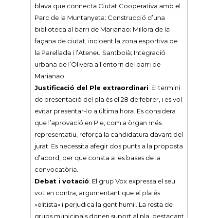
blava que connecta Ciutat Cooperativa amb el
Parc de la Muntanyeta; Construcció d’una
biblioteca al barri de Marianao; Millora de la
façana de ciutat, incloent la zona esportiva de
la Parellada i l’Ateneu Santboià; Integració
urbana de l’Olivera a l’entorn del barri de
Marianao.
Justificació del Ple extraordinari
: El termini
de presentació del pla és el 28 de febrer, i es vol
evitar presentar-lo a última hora. Es considera
que l’aprovació en Ple, com a òrgan més
representatiu, reforça la candidatura davant del
jurat. Es necessita afegir dos punts a la proposta
d’acord, per que consta a les bases de la
convocatòria.
Debat i votació
: El grup Vox expressa el seu
vot en contra, argumentant que el pla és
«elitista» i perjudica la gent humil. La resta de
grups municipals donen suport al pla, destacant