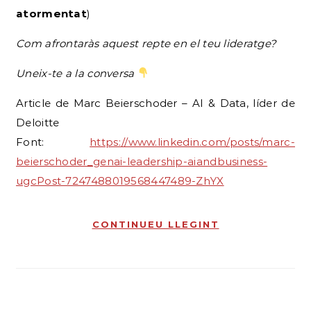
atormentat
)
Com afrontaràs aquest repte en el teu lideratge?
Uneix-te a la conversa
Article de Marc Beierschoder – AI & Data, líder de
Deloitte
Font:
https://www.linkedin.com/posts/marc-
beierschoder_genai-leadership-aiandbusiness-
ugcPost-7247488019568447489-ZhYX
CONTINUEU LLEGINT