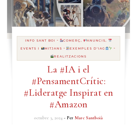
-
INFO SANT BOI
COMERÇ,
ANUNCIS,
-
-
EVENTS I
MITJANS
EXEMPLES D'IAG
REALITZACIONS
La #IA i el
#PensamentCrític:
#Lideratge Inspirat en
#Amazon
octubre 3, 2024
- Per
Marc Santboià