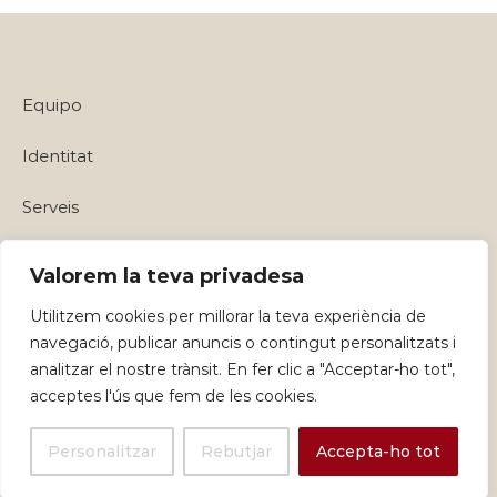
Equipo
Identitat
Serveis
Política de privadesa i Avisos Legals
Valorem la teva privadesa
Utilitzem cookies per millorar la teva experiència de
navegació, publicar anuncis o contingut personalitzats i
analitzar el nostre trànsit. En fer clic a "Acceptar-ho tot",
acceptes l'ús que fem de les cookies.
Personalitzar
Rebutjar
Accepta-ho tot
Graceful Theme by
Optima Themes