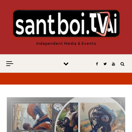
Vés al contingut
Independent Media & Events