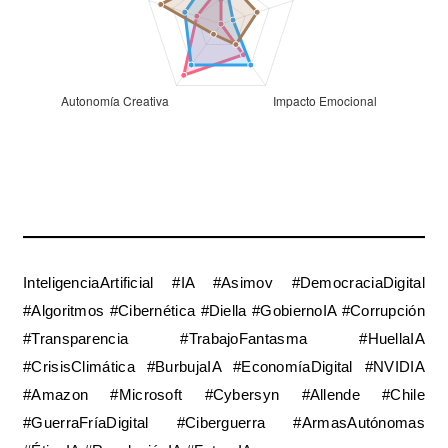
InteligenciaArtificial #IA #Asimov #DemocraciaDigital
#Algoritmos #Cibernética #Diella #GobiernoIA #Corrupción
#Transparencia #TrabajoFantasma #HuellaIA
#CrisisClimática #BurbujaIA #EconomíaDigital #NVIDIA
#Amazon #Microsoft #Cybersyn #Allende #Chile
#GuerraFríaDigital #Ciberguerra #ArmasAutónomas