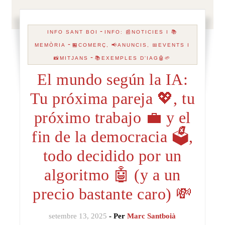
-
INFO SANT BOI
INFO: 📰NOTICIES I 📚
-
MEMÒRIA
🏪COMERÇ, 📢ANUNCIS, 📅EVENTS I
-
📸MITJANS
📚EXEMPLES D'IAG🤖🌱
El mundo según la IA:
Tu próxima pareja 💖, tu
próximo trabajo 💼 y el
fin de la democracia 🗳️,
todo decidido por un
algoritmo 🤖 (y a un
precio bastante caro) 💸
setembre 13, 2025
- Per
Marc Santboià