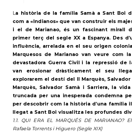
La història de la família Samà a Sant Boi de Llobregat, coneguts
com a «Indianos»
que van construir els maj
i el de Marianao, és un fascinant mirall 
primer terç del segle XX a Espanya. Des d’
influència, arrelada en el seu origen colonia
Marquesos de Marianao van veure com la 
devastadora Guerra Civil
i la repressió de 
van erosionar dràsticament el seu llega
explorarem el destí del II Marquès, Salvador S
Marquès, Salvador Samà i Sarriera, la vid
truncada per una inesperada condemna per
per descobrir com la història d’una família i
llegat a Sant Boi visualitza les profundes di
1.1. QUI ERA EL MARQUÉS DE MARIANAO? Els 
Rafaela Torrents i Higuero (Segle XIX)