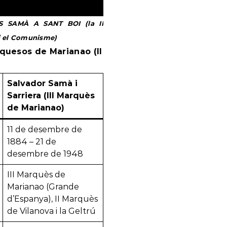
S SAMÀ A SANT BOI (la II
 i el Comunisme)
rquesos de Marianao (II
Salvador Samà i
Sarriera (III Marquès
de Marianao)
11 de desembre de
1884 – 21 de
desembre de 1948
III Marquès de
Marianao (Grande
d’Espanya), II Marquès
de Vilanova i la Geltrú