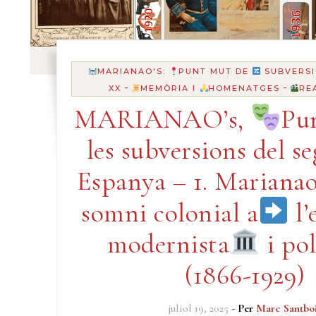
MARIANAO'S:
PUNT MUT DE
SUBVERSI
-
-
XX
MEMÒRIA I
HOMENATGES
RE
MARIANAO’s,
Pu
les subversions del s
Espanya – 1. Marianao
somni colonial a
l’
modernista
i pol
(1866-1929)
juliol 19, 2025
- Per
Marc Santbo