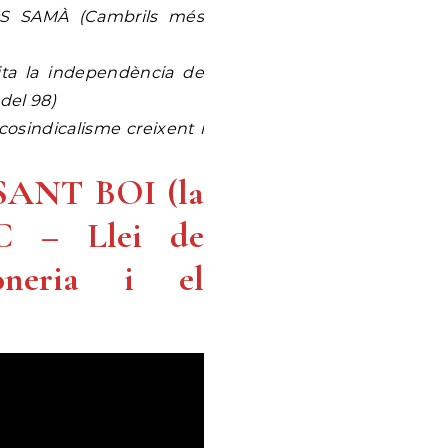
OS SAMÀ (Cambrils més
ta la independència de
 del 98)
osindicalisme creixent i
SANT BOI (la
C – Llei de
oneria i el