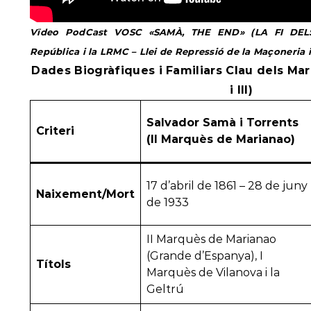
Vïdeo PodCast VOSC «
SAMÀ, THE END» (
LA FI DEL
República i la LRMC – Llei de Repressió de la Maçoneria
Dades Biogràfiques i Familiars Clau dels Ma
i III)
Salvador Samà i Torrents
Criteri
(II Marquès de Marianao)
17 d’abril de 1861 – 28 de juny
Naixement/Mort
de 1933
II Marquès de Marianao
(Grande d’Espanya), I
Títols
Marquès de Vilanova i la
Geltrú