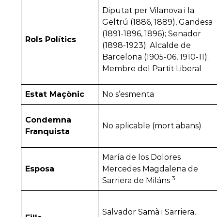
Diputat per Vilanova i la
Geltrú (1886, 1889), Gandesa
(1891-1896, 1896); Senador
Rols Polítics
(1898-1923); Alcalde de
Barcelona (1905-06, 1910-11);
Membre del Partit Liberal
Estat Maçònic
No s’esmenta
Condemna
No aplicable (mort abans)
Franquista
María de los Dolores
Esposa
Mercedes Magdalena de
3
Sarriera de Miláns
Salvador Samà i Sarriera,