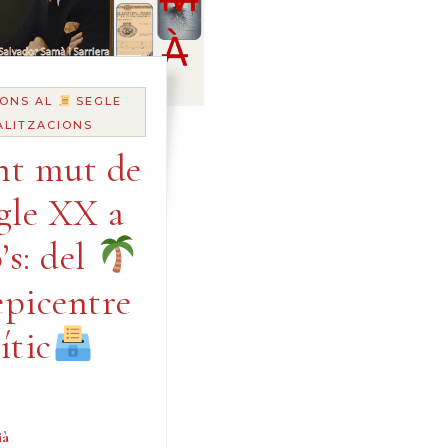
ONS AL
SEGLE
ALITZACIONS
nt mut de
egle XX a
’s: del
epicentre
ític
ià