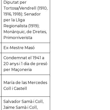
Diputat per
Tortosa/Vendrell (1910,
1916, 1918); Senador
per la Lliga
Regionalista (1919);
Monàrquic, de Dretes,
Primorriverista
Ex-Mestre Masó
Condemnat el 1941 a
20 anys i 1 dia de presó
per Maçoneria
María de las Mercedes
Coll i Castell
Salvador Samà i Coll,
Jaime Samà i Coll,