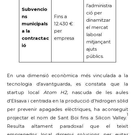
l’administra
Subvencio
ció per
ns
Fins a
dinamitzar
municipals
12.430 €
el mercat
a la
per
laboral
contractac
empresa
mitjançant
ió
ajuts
públics.
En una dimensió econòmica més vinculada a la
tecnologia d’avantguarda, es constata que la
startup local
Atom H2
, nascuda de les aules
d’Elisava i centrada en la producció d’hidrogen sòlid
per prevenir apagades elèctriques, ha aconseguit
1
projectar el nom de Sant Boi fins a Silicon Valley.
Resulta altament paradoxal que el teixit
emprenedor local dissenyi solucions per evitar