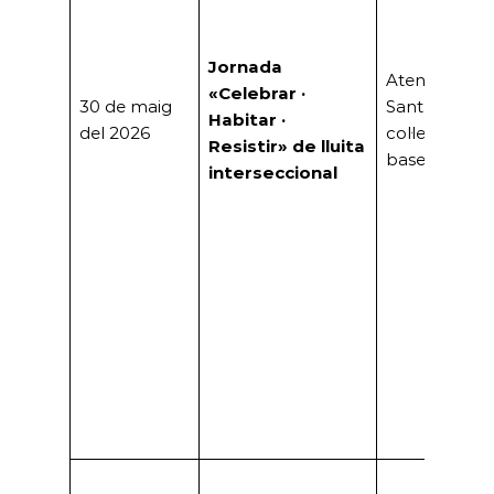
Jornada
Ateneu
«Celebrar ·
30 de maig
Santboià i
Habitar ·
del 2026
col·lectius de
Resistir» de lluita
base
interseccional