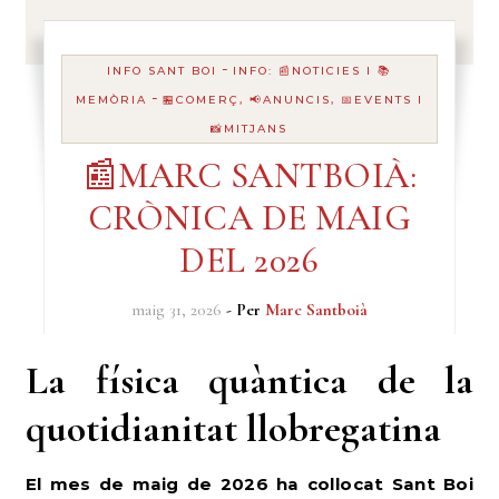
-
INFO SANT BOI
INFO: 📰NOTICIES I 📚
-
MEMÒRIA
🏪COMERÇ, 📢ANUNCIS, 📅EVENTS I
📸MITJANS
📰MARC SANTBOIÀ:
CRÒNICA DE MAIG
DEL 2026
maig 31, 2026
- Per
Marc Santboià
La física quàntica de la
quotidianitat llobregatina
El mes de maig de 2026 ha col·locat Sant Boi