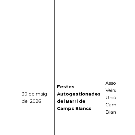
Associació
Festes
Veïnal «La
30 de maig
Autogestionades
Unión» de
del 2026
del Barri de
Camps
Camps Blancs
Blancs