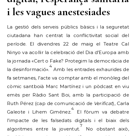
i les vagues anestesiades
La gestió dels serveis públics bàsics i la seguretat
ciutadana han centrat la conflictivitat social del
període. El divendres 22 de maig el Teatre Cal
Ninyo va acollir la celebració del Dia d’Europa amb
la jornada «Cert o Fake? Protegim la democràcia de
4
la desinformació».
Amb les entrades exhaurides de
fa setmanes, l’acte va comptar amb el monòleg del
còmic santboià Marc Martínez i un pòdcast en viu
emès per Ràdio Sant Boi, amb la participació de
Ruth Pérez (cap de comunicació de
Verificat
), Carla
4
Galeote i Lihem Giménez.
El fòrum va debatre
l’impacte de les falsedats digitals i el biaix dels
7
algoritmes entre la joventut.
No obstant això,