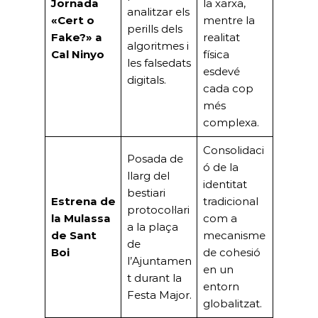
Jornada
la xarxa,
analitzar els
«Cert o
mentre la
perills dels
Fake?» a
realitat
algoritmes i
Cal Ninyo
física
les falsedats
esdevé
digitals.
cada cop
més
complexa.
Consolidaci
Posada de
ó de la
llarg del
identitat
bestiari
Estrena de
tradicional
protocol·lari
la Mulassa
com a
a la plaça
de Sant
mecanisme
de
Boi
de cohesió
l’Ajuntamen
en un
t durant la
entorn
Festa Major.
globalitzat.