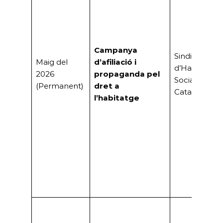
Campanya
Sindicat
Maig del
d’afiliació i
d’Habitatge
2026
propaganda pel
Socialista de
(Permanent)
dret a
Catalunya
l’habitatge