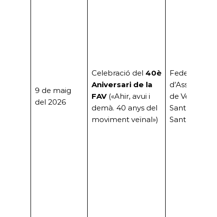
Celebració del
40è
Federació
Aniversari de la
d’Associacio
9 de maig
FAV
(«Ahir, avui i
de Veïns de
del 2026
demà. 40 anys del
Sant Boi (FA
moviment veïnal»)
Sant Boi)