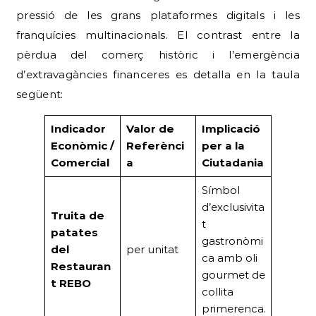
pressió de les grans plataformes digitals i les
franquícies multinacionals. El contrast entre la
pèrdua del comerç històric i l’emergència
d’extravagàncies financeres es detalla en la taula
següent:
Indicador
Valor de
Implicació
Econòmic /
Referènci
per a la
Comercial
a
Ciutadania
Símbol
d’exclusivita
Truita de
t
patates
gastronòmi
del
per unitat
ca amb oli
Restauran
gourmet de
t REBO
collita
primerenca.