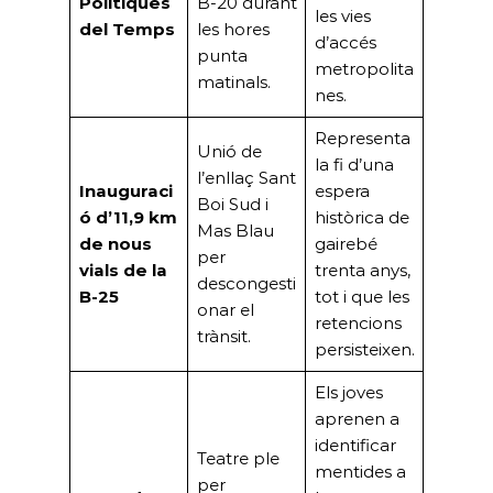
Polítiques
B-20 durant
les vies
del Temps
les hores
d’accés
punta
metropolita
matinals.
nes.
Representa
Unió de
la fi d’una
l’enllaç Sant
Inauguraci
espera
Boi Sud i
ó d’11,9 km
històrica de
Mas Blau
de nous
gairebé
per
vials de la
trenta anys,
descongesti
B-25
tot i que les
onar el
retencions
trànsit.
persisteixen.
Els joves
aprenen a
identificar
Teatre ple
mentides a
per