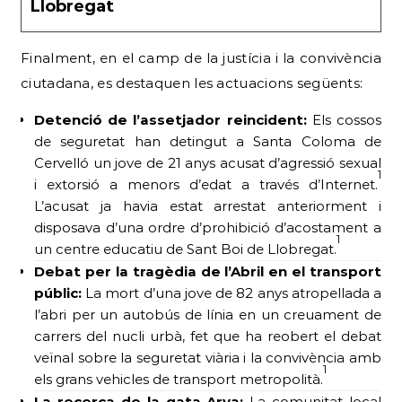
Llobregat
Finalment, en el camp de la justícia i la convivència
ciutadana, es destaquen les actuacions següents:
Detenció de l’assetjador reincident:
Els cossos
de seguretat han detingut a Santa Coloma de
Cervelló un jove de 21 anys acusat d’agressió sexual
1
i extorsió a menors d’edat a través d’Internet.
L’acusat ja havia estat arrestat anteriorment i
disposava d’una ordre d’prohibició d’acostament a
1
un centre educatiu de Sant Boi de Llobregat.
Debat per la tragèdia de l’Abril en el transport
públic:
La mort d’una jove de 82 anys atropellada a
l’abri per un autobús de línia en un creuament de
carrers del nucli urbà, fet que ha reobert el debat
veïnal sobre la seguretat viària i la convivència amb
1
els grans vehicles de transport metropolità.
La recerca de la gata Arya:
La comunitat local