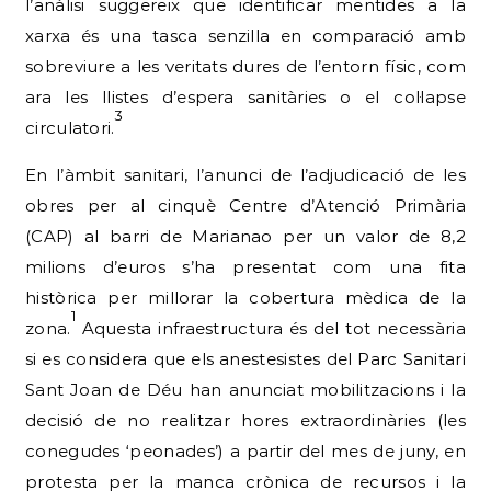
l’anàlisi suggereix que identificar mentides a la
xarxa és una tasca senzilla en comparació amb
sobreviure a les veritats dures de l’entorn físic, com
ara les llistes d’espera sanitàries o el col·lapse
3
circulatori.
En l’àmbit sanitari, l’anunci de l’adjudicació de les
obres per al cinquè Centre d’Atenció Primària
(CAP) al barri de Marianao per un valor de 8,2
milions d’euros s’ha presentat com una fita
històrica per millorar la cobertura mèdica de la
1
zona.
Aquesta infraestructura és del tot necessària
si es considera que els anestesistes del Parc Sanitari
Sant Joan de Déu han anunciat mobilitzacions i la
decisió de no realitzar hores extraordinàries (les
conegudes ‘peonades’) a partir del mes de juny, en
protesta per la manca crònica de recursos i la