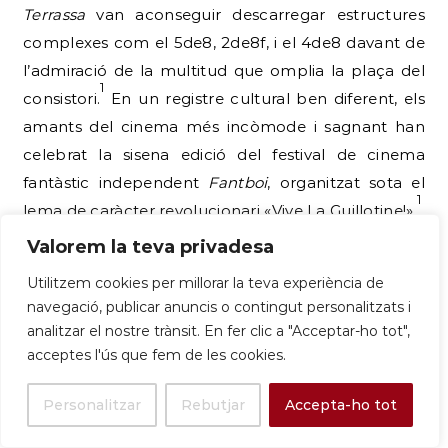
Terrassa
van aconseguir descarregar estructures
complexes com el 5de8, 2de8f, i el 4de8 davant de
l’admiració de la multitud que omplia la plaça del
1
consistori.
En un registre cultural ben diferent, els
amants del cinema més incòmode i sagnant han
celebrat la sisena edició del festival de cinema
fantàstic independent
Fantboi
, organitzat sota el
1
lema de caràcter revolucionari «Vive La Guillotine!».
Valorem la teva privadesa
En l’àmbit de l’esport de competició i alternatiu,
s’han registrat els resultats següents:
Utilitzem cookies per millorar la teva experiència de
navegació, publicar anuncis o contingut personalitzats i
La 45a Cursa Ciclista del Llobregat:
Disputada el
analitzar el nostre trànsit. En fer clic a "Acceptar-ho tot",
diumenge 31 de maig, aquesta clàssica de la Copa
acceptes l'ús que fem de les cookies.
d’Espanya Júnior ha comptat amb un traçat de
111,59 km que enllaça Navàs amb la meta de Sant
Personalitzar
Rebutjar
Accepta-ho tot
1
Boi.
Els joves ciclistes s’han enfrontat a un desnivell
positiu de +980 m abans d’arribar al nucli urbà de