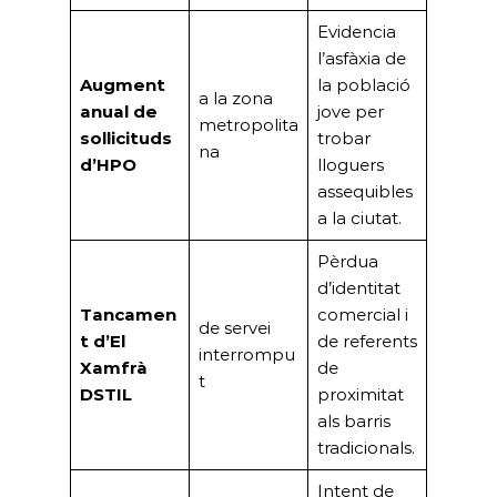
Evidencia
l’asfàxia de
Augment
la població
a la zona
anual de
jove per
metropolita
sol·licituds
trobar
na
d’HPO
lloguers
assequibles
a la ciutat.
Pèrdua
d’identitat
Tancamen
comercial i
de servei
t d’El
de referents
interrompu
Xamfrà
de
t
DSTIL
proximitat
als barris
tradicionals.
Intent de