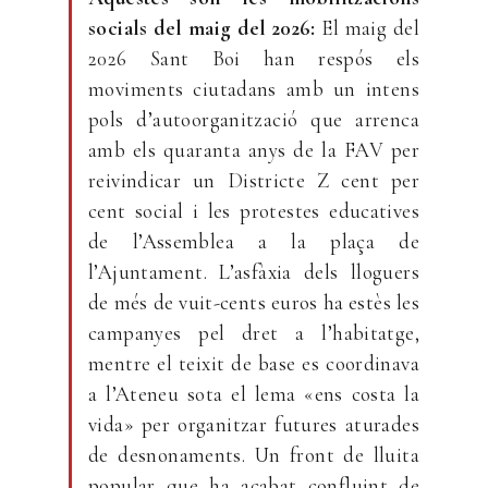
socials del maig del 2026:
El maig del
2026 Sant Boi han respós els
moviments ciutadans amb un intens
pols d’autoorganització que arrenca
amb els quaranta anys de la FAV per
reivindicar un Districte Z cent per
cent social i les protestes educatives
de l’Assemblea a la plaça de
l’Ajuntament. L’asfàxia dels lloguers
de més de vuit-cents euros ha estès les
campanyes pel dret a l’habitatge,
mentre el teixit de base es coordinava
a l’Ateneu sota el lema «ens costa la
vida» per organitzar futures aturades
de desnonaments. Un front de lluita
popular que ha acabat confluint de