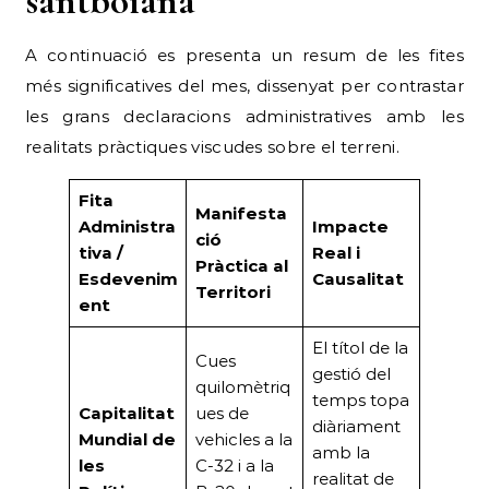
santboiana
A continuació es presenta un resum de les fites
més significatives del mes, dissenyat per contrastar
les grans declaracions administratives amb les
realitats pràctiques viscudes sobre el terreni.
Fita
Manifesta
Administra
Impacte
ció
tiva /
Real i
Pràctica al
Esdevenim
Causalitat
Territori
ent
El títol de la
Cues
gestió del
quilomètriq
temps topa
Capitalitat
ues de
diàriament
Mundial de
vehicles a la
amb la
les
C-32 i a la
realitat de