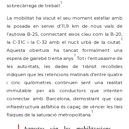
1
sobrecàrrega de treball.
La mobilitat ha viscut el seu moment estel·lar amb
la posada en servei d’11,9 km de nous vials de
l’autovia B-25, connectant eixos clau com la B-20,
1
la C-31C i la C-32 amb el nucli urbà de la ciutat.
Aquesta obertura ha tancat formalment una
1
espera de gairebé trenta anys.
Tot i l’entusiasme de
les autoritats, les dades de trànsit recollides
indiquen que les retencions matinals d’entre quatre
i cinc quilòmetres continuen sent una realitat
immutable per als conductors que intenten
connectar amb Barcelona, demostrant que cap
infraestructura asfàltica és capaç de vèncer les lleis
1
físiques de la saturació metropolitana.
Aquestes són les mobilitzacions