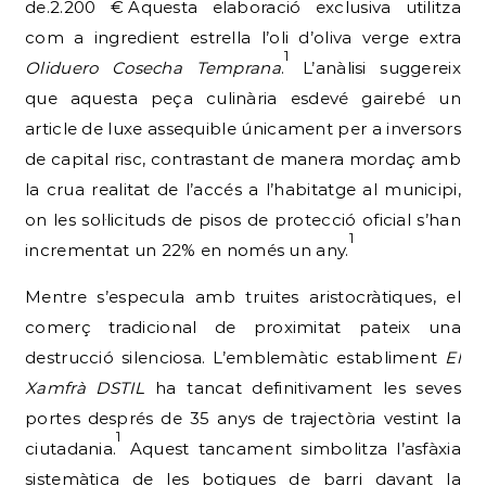
de.2.200 €
Aquesta elaboració exclusiva utilitza
com a ingredient estrella l’oli d’oliva verge extra
1
Oliduero Cosecha Temprana
.
L’anàlisi suggereix
que aquesta peça culinària esdevé gairebé un
article de luxe assequible únicament per a inversors
de capital risc, contrastant de manera mordaç amb
la crua realitat de l’accés a l’habitatge al municipi,
on les sol·licituds de pisos de protecció oficial s’han
1
incrementat un 22% en només un any.
Mentre s’especula amb truites aristocràtiques, el
comerç tradicional de proximitat pateix una
destrucció silenciosa. L’emblemàtic establiment
El
Xamfrà DSTIL
ha tancat definitivament les seves
portes després de 35 anys de trajectòria vestint la
1
ciutadania.
Aquest tancament simbolitza l’asfàxia
sistemàtica de les botigues de barri davant la