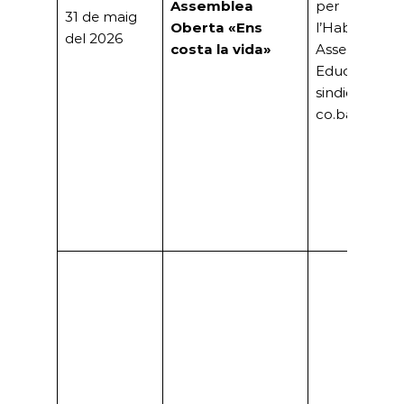
Assemblea
per
31 de maig
Oberta «Ens
l’Habitatge,
del 2026
costa la vida»
Assemblea
Educativa i
sindicats (CG
co.bas)