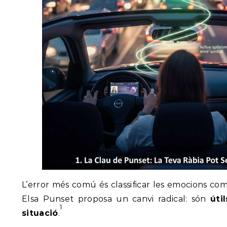
L’error més comú és classificar les emocions co
Elsa Punset proposa un canvi radical: són
úti
1
situació
.