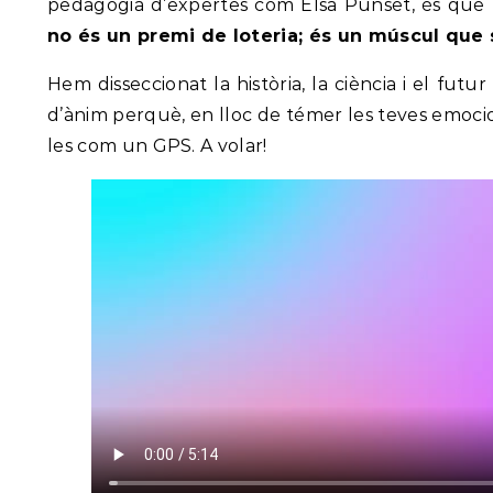
pedagogia d’expertes com Elsa Punset, és que
no és un premi de loteria; és un múscul que 
Hem disseccionat la història, la ciència i el futu
d’ànim perquè, en lloc de témer les teves emocion
les com un GPS. A volar!