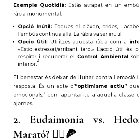
Exemple Quotidià:
Estàs atrapat en un embús
ràbia monumental.
Opció Inútil:
Toques el clàxon, crides, i aca
l’embús continua allà. La ràbia va ser inútil.
Opció Útil:
Utilitzes aquesta ràbia com a
inf
«Estic estressat/arribant tard.» L’acció útil és:
respirar i recuperar el
Control Ambiental
sob
2
interior.
El benestar és deixar de lluitar contra l’emoció 
resposta. És un acte d’
“optimisme actiu”
que 
emocionals,” com apuntar-te a aquella classe 
1
ajornes.
2. Eudaimonia vs. Hedo
Marató? 🏃‍♀️🍕