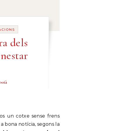
ACIONS
ra dels
nestar
boià
fos un cotxe sense frens
la bona notícia, segons la