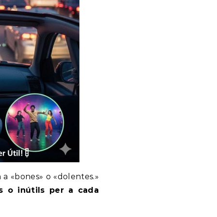
m a «bones» o «dolentes.»
ls o inútils per a cada