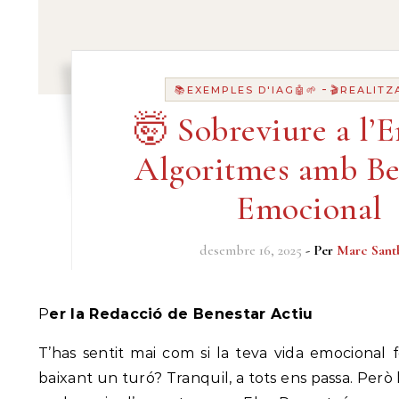
-
📚EXEMPLES D'IAG🤖🌱
🎬REALITZ
🤯 Sobreviure a l’E
Algoritmes amb Be
Emocional
desembre 16, 2025
- Per
Marc Sant
Per la Redacció de Benestar Actiu
T’has sentit mai com si la teva vida emocional 
baixant un turó? Tranquil, a tots ens passa. Però 