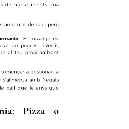
 de trànsit i sents una
bes amb mal de cap, però
1
ormació
.
El missatge és:
 posar un podcast divertit,
re el teu propi ambient
i començar a gestionar la
s’alimenta amb “regals
de ball que fa anys que
nia: Pizza o