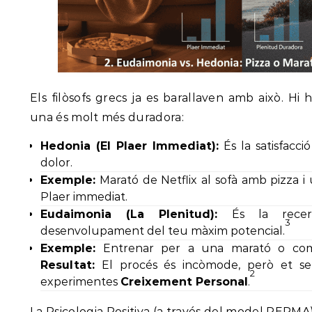
Els filòsofs grecs ja es barallaven amb això. Hi ha
una és molt més duradora:
Hedonia (El Plaer Immediat):
És la satisfacció
dolor.
Exemple:
Marató de Netflix al sofà amb pizza i
Plaer immediat.
Eudaimonia (La Plenitud):
És la recer
3
desenvolupament del teu màxim potencial.
Exemple:
Entrenar per a una marató o comen
Resultat:
El procés és incòmode, però et s
2
experimentes
Creixement Personal
.
La Psicologia Positiva (a través del model PERM