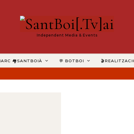
Independent Media & Events
MARC 🏘️SANTBOIÀ
💬 BOTBOI
🎬REALITZAC