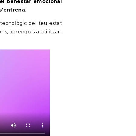
el benestar emocional
s’entrena
.
r tecnològic del teu estat
s, aprenguis a utilitzar-