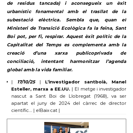
de residus tancada) i aconsegueix un èxit
urbanístic fonamental amb el trasllat de la
subestació elèctrica. Sembla que, quan el
Ministeri de Transició Ecològica fa la feina, Sant
Boi pot, per fi, respirar. Aquest èxit polític de la
Capitalitat del Temps es complementa amb la
creació d’una xarxa publicoprivada de
conciliació, intentant harmonitzar l’agenda
global amb la vida familiar.
|
17/10/25
|
L’investigador santboià, Manel
Esteller, marxa a EE.UU.
| El metge i investigador
nascut a Sant Boi de Llobregat (1968), va ser
apartat el juny de 2024 del càrrec de director
científic… | elBaix·cat |