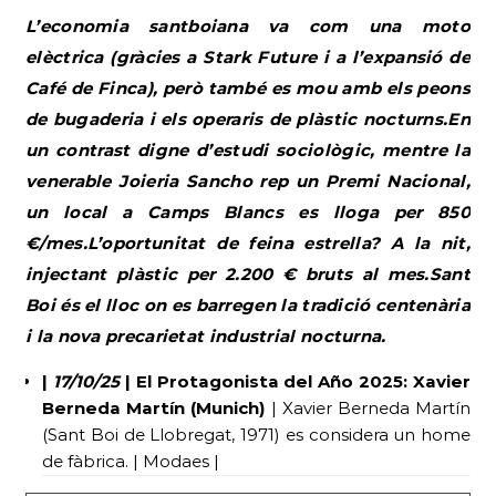
L’economia santboiana va com una moto
elèctrica (gràcies a Stark Future i a l’expansió de
Café de Finca), però també es mou amb els peons
de bugaderia i els operaris de plàstic nocturns.En
un contrast digne d’estudi sociològic, mentre la
venerable Joieria Sancho rep un Premi Nacional,
un local a Camps Blancs es lloga per 850
€/mes.L’oportunitat de feina estrella? A la nit,
injectant plàstic per 2.200 € bruts al mes.Sant
Boi és el lloc on es barregen la tradició centenària
i la nova precarietat industrial nocturna.
|
17/10/25
| El Protagonista del Año 2025: Xavier
Berneda Martín (Munich)
| Xavier Berneda Martín
(Sant Boi de Llobregat, 1971) es considera un home
de fàbrica. | Modaes |