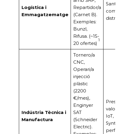
amb SAP,
Sant Boi es 
Logística i
Repartidor/a
com a node
Emmagatzematge
(Carnet B).
distribució 
Exemples:
Bunzl,
Rifusa. (~15-
1
20 ofertes)
Tornero/a
CNC,
Operari/a
injecció
plàstic
(2200
€/mes),
Presència d’i
Enginyer
valor afegit 
Indústria Tècnica i
SAT
IoT, Pharm
Manufactura
(Schneider
Synthon) qu
Electric).
perfils especi
Exemples: