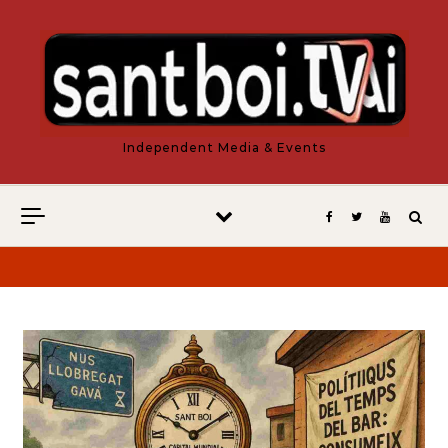
Vés al contingut
Independent Media & Events