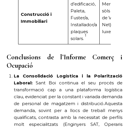
d’edificació,
Mercat actiu
Paleta,
sòls urbans 
Construcció i
Fuster/a,
de VPO (Bald
Immobiliari
Instal·lador/a
Net).Ofertes
plaques
luxe (Marian
1
solars.
Conclusions de l’Informe Comerç i
Ocupació
La Consolidació Logística i la Polarització
Laboral:
Sant Boi continua el seu procés de
transformació cap a una plataforma logística
clau, evidenciat per la constant i variada demanda
de personal de magatzem i distribució.Aquesta
demanda, sovint per a llocs de treball menys
qualificats, contrasta amb la necessitat de perfils
molt especialitzats (Enginyers SAT, Operaris