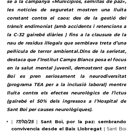
se a la campanya «Municipios, semillas de paz»,
les notícies de seguretat mostren una lluita
constant contra el caos: des de la gestió del
trànsit endimoniat (amb accidents i retencions a
la C-32 gairebé diàries ) fins a la clausura de la
nau de residus il·legals que semblava treta d’una
pel·lícula de terror ambiental.Dins de la serietat,
destaca que l’Institut Camps Blancs posa el focus
en la salut mental juvenil, demostrant que Sant
Boi es pren seriosament la neurodiversitat
(programa TEA per a la inclusió laboral) mentre
lluita contra els efectes neurològics de l’ictus
(gairebé el 50% dels ingressos a l’Hospital de
Sant Boi per causes neurològiques).
|
17/10/25
|
Sant Boi, por la paz: sembrando
convivencia desde el Baix Llobregat
| Sant Boi