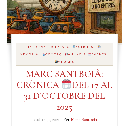
-
INFO SANT BOI
INFO:
NOTICIES I
-
MEMÒRIA
COMERÇ,
ANUNCIS,
EVENTS I
MITJANS
MARC SANTBOIÀ:
CRÒNICA
DEL 17 AL
31 D’OCTOBRE DEL
2025
octubre 31, 2025
- Per
Marc Santboià