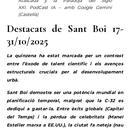
Atascada y la Paradoja del Siglo
XXI
.
PodCast IA – amb Google Gemini
(Castellà)
Destacats de Sant Boi 17-
31/10/2025
La quinzena ha estat marcada per un contrast
entre l’èxode de talent científic i els avenços
estructurals crucials per al desenvolupament
urbà.
Sant Boi demostra ser una potència mundial en
planificació temporal, malgrat que la C-32 es
dediqui a gastar-la. Entre èxits globals (Capital
del Temps) i la pèrdua de celebritats (Manel
Esteller marxa a EE.UU.), la ciutat fa neteja (nau