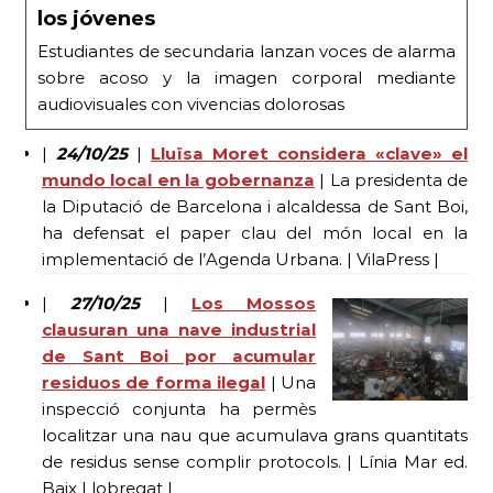
los jóvenes
Estudiantes de secundaria lanzan voces de alarma
sobre acoso y la imagen corporal mediante
audiovisuales con vivencias dolorosas
|
24/10/25
|
Lluïsa Moret considera «clave» el
mundo local en la gobernanza
| La presidenta de
la Diputació de Barcelona i alcaldessa de Sant Boi,
ha defensat el paper clau del món local en la
implementació de l’Agenda Urbana. | VilaPress |
|
27/10/25
|
Los Mossos
clausuran una nave industrial
de Sant Boi por acumular
residuos de forma ilegal
| Una
inspecció conjunta ha permès
localitzar una nau que acumulava grans quantitats
de residus sense complir protocols. | Línia Mar ed.
Baix Llobregat |