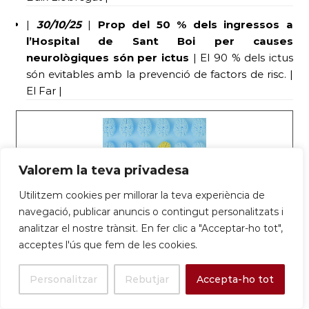
|
30/10/25
|
Prop del 50 % dels ingressos a
l’Hospital de Sant Boi per causes
neurològiques són per ictus
| El 90 % dels ictus
són evitables amb la prevenció de factors de risc. |
El Far |
Valorem la teva privadesa
Utilitzem cookies per millorar la teva experiència de
navegació, publicar anuncis o contingut personalitzats i
Prop del 50% dels ingressos a l’Hospital
analitzar el nostre trànsit. En fer clic a "Acceptar-ho tot",
acceptes l'ús que fem de les cookies.
SJD Sant Boi per causes neurològiques
són per ictus – Parc Sanitari Sant Joan
Personalitzar
Rebutjar
Accepta-ho tot
de Déu