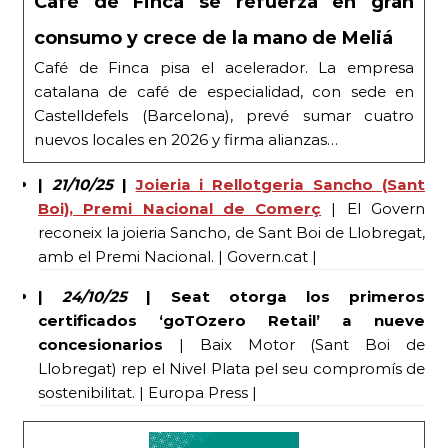
Café de Finca se refuerza en gran
consumo y crece de la mano de Meliá
Café de Finca pisa el acelerador. La empresa
catalana de café de especialidad, con sede en
Castelldefels (Barcelona), prevé sumar cuatro
nuevos locales en 2026 y firma alianzas…
|
21/10/25
|
Joieria i Rellotgeria Sancho (Sant
Boi), Premi Nacional de Comerç
| El Govern
reconeix la joieria Sancho, de Sant Boi de Llobregat,
amb el Premi Nacional. | Govern.cat |
|
24/10/25
| Seat otorga los primeros
certificados ‘goTOzero Retail’ a nueve
concesionarios
| Baix Motor (Sant Boi de
Llobregat) rep el Nivel Plata pel seu compromís de
sostenibilitat. | Europa Press |