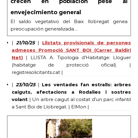
crecen en población pese al
envejecimiento general
El saldo vegetativo del Baix llobregat genea
preocupación generalizada…
|
21/10/25
|
Llistats provisionals de persones
admeses Promoció SANT BOI (Carrer Baldiri
Net)
| LLISTA A. Tipologia d’Habitatge: Lloguer
(habitatge de protecció oficial). |
registresolicitants.cat |
|
23/10/25
|
Les ventades fan estralls: arbres
caiguts, afectacions a Rodalies i sostres
volant
| Un arbre caigut al costat d’un parc infantil
a Sant Boi de Llobregat. | ElMon |