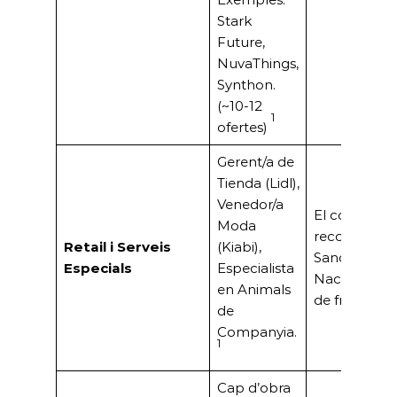
Stark
Future,
NuvaThings,
Synthon.
(~10-12
1
ofertes)
Gerent/a de
Tienda (Lidl),
Venedor/a
El comerç tr
Moda
reconegut (J
Retail i Serveis
(Kiabi),
Sancho, Pre
Especials
Especialista
Nacional).For
en Animals
de franquíci
de
Companyia.
1
Cap d’obra