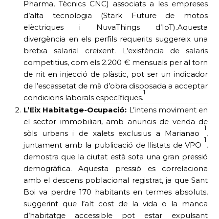
Pharma, Tècnics CNC) associats a les empreses
d’alta tecnologia (Stark Future de motos
elèctriques i NuvaThings d’IoT).Aquesta
divergència en els perfils requerits suggereix una
bretxa salarial creixent. L’existència de salaris
competitius, com els 2.200 € mensuals per al torn
de nit en injecció de plàstic, pot ser un indicador
de l’escassetat de mà d’obra disposada a acceptar
1
condicions laborals específiques.
L’Eix Habitatge-Ocupació:
L’intens moviment en
el sector immobiliari, amb anuncis de venda de
1
sòls urbans i de xalets exclusius a Marianao
,
1
juntament amb la publicació de llistats de VPO
,
demostra que la ciutat està sota una gran pressió
demogràfica. Aquesta pressió es correlaciona
amb el descens poblacional registrat, ja que Sant
Boi va perdre 170 habitants en termes absoluts,
suggerint que l’alt cost de la vida o la manca
d’habitatge accessible pot estar expulsant