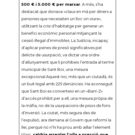
500 € i 5.000 € per marxar
. A més, s’ha
destacat que donava «claus en mà per diners a
persones que necessiten un lloc on viure»,
utilitzant la crisi d’habitatge per generar un
benefici econòmic personal mitjançant la
cessió il·legal d’immobles. La Justícia, incapaç
d’aplicar penes de presó significatives pel
delicte de usurpació, va dictar una ordre
d’allunyament que li prohibeix l’entrada al terme
municipal de Sant Boi, una mesura
excepcional.Aquest noi, més que un ciutadà, és
un buit legal amb 225 denúncies. Ha aconseguit
que Sant Boi es converteixi en un «Barri Z»
d’accés prohibit per a ell, una mesura pròpia de
la màfia, no de la usurpacions de pisos de fons
d’inversió. La ciutat, més segura des de
l’expulsió, ara demana al Govern que reformi la
llei, perquè no n’hi ha prou amb aïllar l’element
tòxic,
caldria arreglar l’olla a pressió que