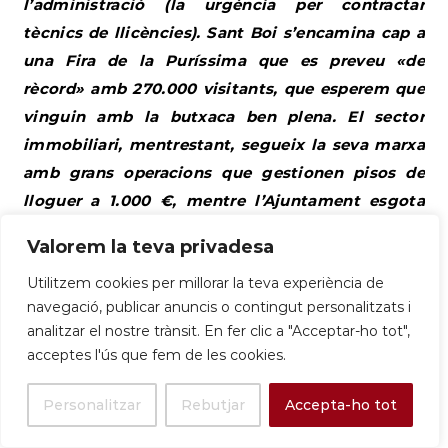
l’administració (la urgència per contractar
tècnics de llicències). Sant Boi s’encamina cap a
una Fira de la Puríssima que es preveu «de
rècord» amb 270.000 visitants, que esperem que
vinguin amb la butxaca ben plena. El sector
immobiliari, mentrestant, segueix la seva marxa
amb grans operacions que gestionen pisos de
lloguer a 1.000 €, mentre l’Ajuntament esgota
recursos per sortejar 40 habitatges públics,
Valorem la teva privadesa
intentant posar un pegat de 500 € a un forat de
Utilitzem cookies per millorar la teva experiència de
1.000 €. L’oportunitat de feina passa per la
navegació, publicar anuncis o contingut personalitzats i
logística i la sanitat, confirmant que, per Sant
analitzar el nostre trànsit. En fer clic a "Acceptar-ho tot",
Boi, sempre hi haurà feina si saps preparar
acceptes l'ús que fem de les cookies.
comandes o cuidar de l’àvia.
Personalitzar
Rebutjar
Accepta-ho tot
Informe Tècnic: El Comerç i