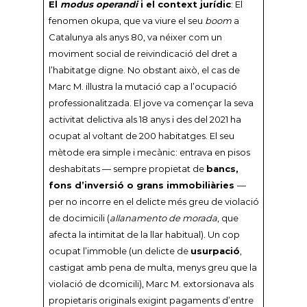
El
modus operandi
i el context jurídic
: El
fenomen okupa, que va viure el seu
boom
a
Catalunya als anys 80, va néixer com un
moviment social de reivindicació del dret a
l’habitatge digne. No obstant això, el cas de
Marc M. il·lustra la mutació cap a l’ocupació
professionalitzada. El jove va començar la seva
activitat delictiva als 18 anys i des del 2021 ha
ocupat al voltant de 200 habitatges. El seu
mètode era simple i mecànic: entrava en pisos
deshabitats — sempre propietat de
bancs,
fons d’inversió o grans immobiliàries
—
per no incorre en el delicte més greu de violació
de docimicili (
allanamento de morada
, que
afecta la intimitat de la llar habitual). Un cop
ocupat l’immoble (un delicte de
usurpació
,
castigat amb pena de multa, menys greu que la
violació de dcomicili), Marc M. extorsionava als
propietaris originals exigint pagaments d’entre