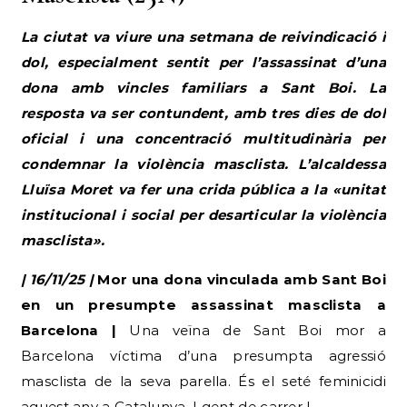
La ciutat va viure una setmana de reivindicació i
dol, especialment sentit per l’assassinat d’una
dona amb vincles familiars a Sant Boi. La
resposta va ser contundent, amb tres dies de dol
oficial i una concentració multitudinària per
condemnar la violència masclista. L’alcaldessa
Lluïsa Moret va fer una crida pública a la «unitat
institucional i social per desarticular la violència
masclista».
| 16/11/25 |
Mor una dona vinculada amb Sant Boi
en un presumpte assassinat masclista a
Barcelona |
Una veïna de Sant Boi mor a
Barcelona víctima d’una presumpta agressió
masclista de la seva parella. És el seté feminicidi
aquest any a Catalunya. | gent de carrer |