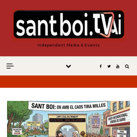
Vés al contingut
Independent Media & Events