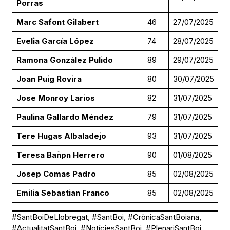
Porras
Marc Safont Gilabert
46
27/07/2025
Evelia García López
74
28/07/2025
Ramona González Pulido
89
29/07/2025
Joan Puig Rovira
80
30/07/2025
Jose Monroy Larios
82
31/07/2025
Paulina Gallardo Méndez
79
31/07/2025
Tere Hugas Albaladejo
93
31/07/2025
Teresa Bañpn Herrero
90
01/08/2025
Josep Comas Padro
85
02/08/2025
Emilia Sebastian Franco
85
02/08/2025
#SantBoiDeLlobregat, #SantBoi, #CrònicaSantBoiana,
#ActualitatSantBoi, #NotíciesSantBoi, #PlenariSantBoi,