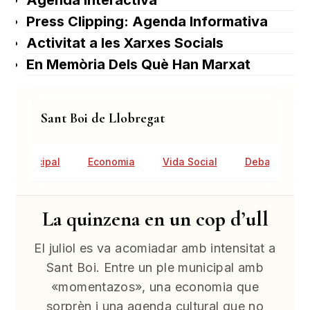
Agenda Interactiva
Press Clipping: Agenda Informativa
Activitat a les Xarxes Socials
En Memòria Dels Què Han Marxat
Sant Boi de Llobregat
tat Municipal
Economia
Vida Social
Debat Públic
La quinzena en un cop d’ull
El juliol es va acomiadar amb intensitat a
Sant Boi. Entre un ple municipal amb
«momentazos», una economia que
sorprèn i una agenda cultural que no