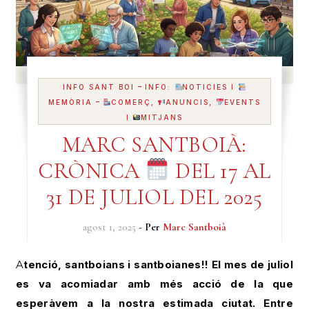
-
INFO SANT BOI
INFO:
NOTICIES I
-
MEMÒRIA
COMERÇ,
ANUNCIS,
EVENTS
I
MITJANS
MARC SANTBOIÀ:
CRÒNICA
DEL 17 AL
31 DE JULIOL DEL 2025
agost 1, 2025
- Per
Marc Santboià
Atenció, santboians i santboianes!! El mes de juliol
es va acomiadar amb més acció de la que
esperàvem a la nostra estimada ciutat. Entre