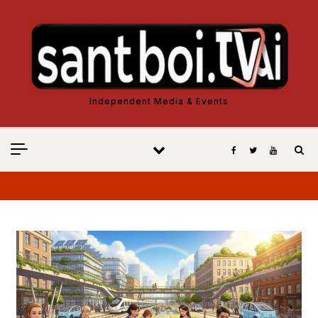
Vés al contingut
Independent Media & Events