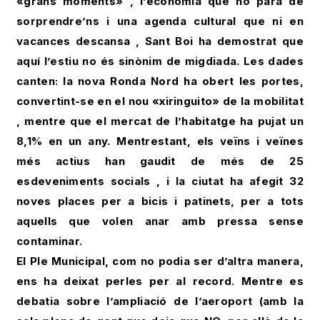
«grans moments» , l’economia que no para de
sorprendre’ns i una agenda cultural que ni en
vacances descansa , Sant Boi ha demostrat que
aquí l’estiu no és sinònim de migdiada. Les dades
canten: la nova Ronda Nord ha obert les portes,
convertint-se en el nou «xiringuito» de la mobilitat
, mentre que el mercat de l’habitatge ha pujat un
8,1% en un any. Mentrestant, els veïns i veïnes
més actius han gaudit de més de 25
esdeveniments socials , i la ciutat ha afegit 32
noves places per a bicis i patinets, per a tots
aquells que volen anar amb pressa sense
contaminar.
El Ple Municipal, com no podia ser d’altra manera,
ens ha deixat perles per al record. Mentre es
debatia sobre l’ampliació de l’aeroport (amb la