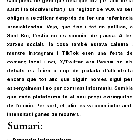
sala plena de gent que deia que NO, per allò de la
salut i la biodiversitat ), un regidor de VOX va ser
obligat a rectificar després de fer una referència
«racialitzada». Vaja, que fins i tot en política, a
Sant Boi, l’estiu no és sinònim de pausa. A les
xarxes socials, la cosa també estava calenta :
mentre Instagram i TikTok eren una festa de
comerç local i oci, X/Twitter era l’espai on els
debats es feien a cop de piulada d’ultradreta
encara que tot allò que diguin només sigui per
assenyalmant i no per contrast informatiu. Sembla
que cada plataforma té el seu propi «xiringuito»
de l’opinió. Per sort, el juliol es va acomiadar amb
intensitat i ganes de moure’s.
Sumari: