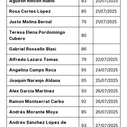
Agustin Rincón Rubio
83
20/07/2025
Rosa Cortes López
85
21/07/2025
Justo Molina Bernal
76
21/07/2025
Teresa Elena Pordomingo
80
Cubero
Gabriel Rossello Blasi
86
Alfredo Lazaro Tomas
79
22/07/2025
Angelina Camps Roca
95
24/07/2025
Joaquin Naranjo Aldana
65
25/07/2025
Alex García Martínez
50
26/07/2025
Ramon Montserrat Carbo
92
26/07/2025
Andrés Morante Moya
85
26/07/2025
Andrés Sánchez López de
93
27/07/2025