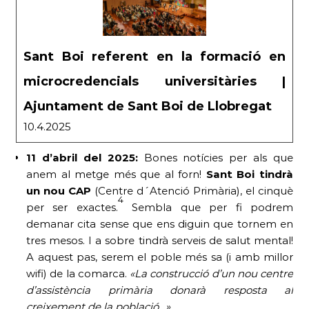
Sant Boi referent en la formació en
microcredencials universitàries |
Ajuntament de Sant Boi de Llobregat
10.4.2025
11 d’abril del 2025:
Bones notícies per als que
anem al metge més que al forn!
Sant Boi tindrà
un nou CAP
(Centre d´Atenció Primària), el cinquè
4
per ser exactes.
Sembla que per fi podrem
demanar cita sense que ens diguin que tornem en
tres mesos. I a sobre tindrà serveis de salut mental!
A aquest pas, serem el poble més sa (i amb millor
wifi) de la comarca.
«La construcció d’un nou centre
d’assistència primària donarà resposta al
creixement de la població…»