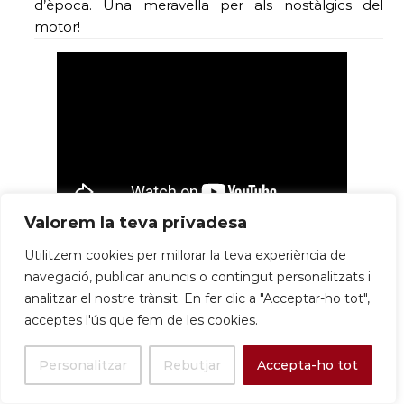
d’època. Una meravella per als nostàlgics del
motor!
Valorem la teva privadesa
S’ha dit a ballar! Sant Boi va ser
seu d´una prova
Utilitzem cookies per millorar la teva experiència de
del Circuit Català de ball esportiu.
Més ritme
navegació, publicar anuncis o contingut personalitzats i
que a una discoteca a l’estiu!
analitzar el nostre trànsit. En fer clic a "Acceptar-ho tot",
acceptes l'ús que fem de les cookies.
Escola de ball Aprenem CBE Figueres
Personalitzar
Rebutjar
Accepta-ho tot
(@aprenem_figueres) • Instagram