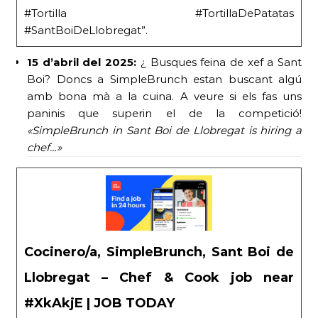
#Tortilla #TortillaDePatatas
#SantBoiDeLlobregat”.
15 d’abril del 2025:
¿ Busques feina de xef a Sant
Boi? Doncs a SimpleBrunch estan buscant algú
amb bona mà a la cuina. A veure si els fas uns
paninis que superin el de la competició!
«SimpleBrunch in Sant Boi de Llobregat is hiring a
chef…»
Cocinero/a, SimpleBrunch, Sant Boi de
Llobregat – Chef & Cook job near
#XkAkjE | JOB TODAY