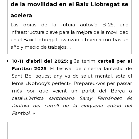
de la movilidad en el Baix Llobregat se
acelera
Las obras de la futura autovía B-25, una
infraestructura clave para la mejora de la movilidad
en el Baix Llobregat, avanzan a buen ritmo tras un
año y medio de trabajos.…
10-11 d’abril del 2025:
¡¡ Ja tenim
cartell per al
Fantboi 2025
! El festival de cinema fantàstic de
Sant Boi aquest any va de salut mental, sota el
lema «Nobody’s perfect». Prepareu-vos per passar
més por que veient un partit del Barça a
casa!
«L’artista santboiana Saray Fernández és
l’autora del cartell de la cinquena edició del
Fantboi…»