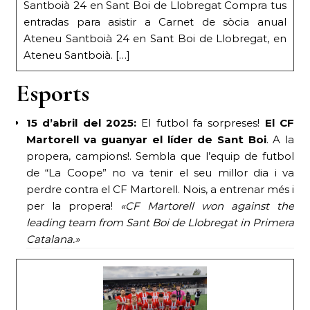
Santboià 24 en Sant Boi de Llobregat Compra tus
entradas para asistir a Carnet de sòcia anual
Ateneu Santboià 24 en Sant Boi de Llobregat, en
Ateneu Santboià. […]
Esports
15 d’abril del 2025:
El futbol fa sorpreses!
El CF
Martorell va guanyar el líder de Sant Boi
. A la
propera, campions!. Sembla que l’equip de futbol
de “La Coope” no va tenir el seu millor dia i va
perdre contra el CF Martorell. Nois, a entrenar més i
per la propera!
«CF Martorell won against the
leading team from Sant Boi de Llobregat in Primera
Catalana.»