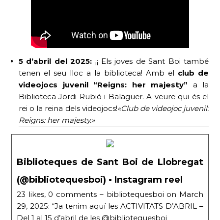
5 d’abril del 2025:
¡¡ Els joves de Sant Boi també
tenen el seu lloc a la biblioteca! Amb el
club de
videojocs juvenil “Reigns: her majesty”
a la
Biblioteca Jordi Rubió i Balaguer. A veure qui és el
rei o la reina dels videojocs!
«Club de videojoc juvenil:
Reigns: her majesty.»
Biblioteques de Sant Boi de Llobregat
(@bibliotequesboi) • Instagram reel
23 likes, 0 comments – bibliotequesboi on March
29, 2025: “Ja tenim aquí les ACTIVITATS D’ABRIL –
Del 1 al 15 d’abril de les @bibliotequesboi