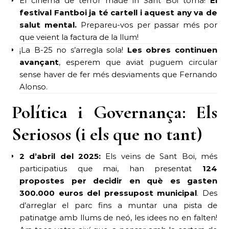
El cinema de terror made in Sant Boi torna!
El
festival Fantboi ja té cartell i aquest any va de
salut mental.
Prepareu-vos per passar més por
que veient la factura de la llum!
¡La B-25 no s’arregla sola!
Les obres continuen
avançant
, esperem que aviat puguem circular
sense haver de fer més desviaments que Fernando
Alonso.
Política i Governança: Els
Seriosos (i els que no tant)
2 d’abril del 2025:
Els veïns de Sant Boi, més
participatius que mai, han presentat
124
propostes per decidir en què es gasten
300.000 euros del pressupost municipal
. Des
d’arreglar el parc fins a muntar una pista de
patinatge amb llums de neó, les idees no en falten!