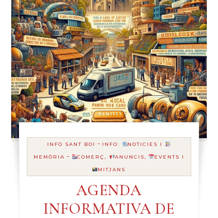
-
INFO SANT BOI
INFO:
NOTICIES I
-
MEMÒRIA
COMERÇ,
ANUNCIS,
EVENTS I
MITJANS
AGENDA
INFORMATIVA DE