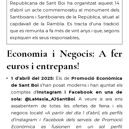
Republicana de Sant Boi ha organitzat aquest 14
d’abril un acte commemoratiu al monument dels
Santboians i Santboianes de la República, situat al
capdavall de la Rambla. Es tracta d’una tradició
que es remunta a fa més de vint anys i que, segons
expliquen els seus responsables,
Economia i Negocis: A fer
euros i entrepans!
1 d’abril del 2025:
Els de
Promoció Econòmica
de Sant Boi
s’han posat moderns i han ajuntat els
comptes d’
Instagram i Facebook en una de
sola: @LaMasia_AJSantBoi
. A veure si ara ens
assabentem de totes les ofertes de feina i els
negocis locals!
«A partir del dia 1 d’abril, els perfils
d’Instagram i Facebook dels serveis de Promoció
Econòmica es fusionen en un sol perfil: