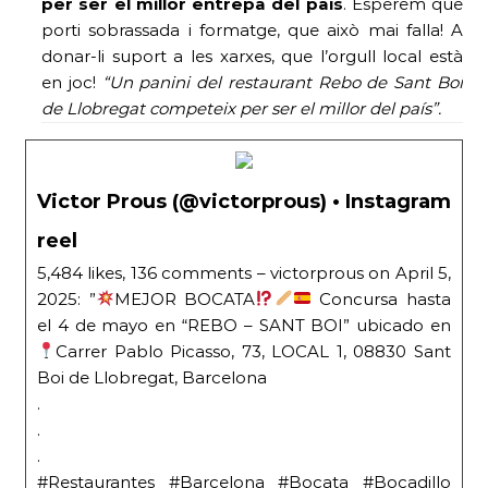
per ser el millor entrepa del país
. Esperem que
porti sobrassada i formatge, que això mai falla! A
donar-li suport a les xarxes, que l’orgull local està
en joc!
“Un panini del restaurant Rebo de Sant Boi
de Llobregat competeix per ser el millor del país”.
Victor Prous (@victorprous) • Instagram
reel
5,484 likes, 136 comments – victorprous on April 5,
2025: ”
MEJOR BOCATA
Concursa hasta
el 4 de mayo en “REBO – SANT BOI” ubicado en
Carrer Pablo Picasso, 73, LOCAL 1, 08830 Sant
Boi de Llobregat, Barcelona
.
.
.
#Restaurantes #Barcelona #Bocata #Bocadillo