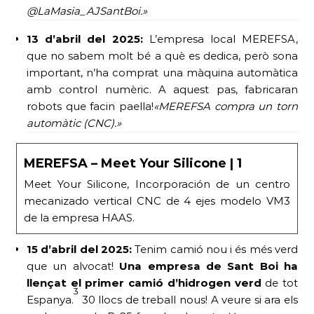
@LaMasia_AJSantBoi.»
13 d’abril del 2025:
L’empresa local MEREFSA,
que no sabem molt bé a què es dedica, però sona
important, n’ha comprat una màquina automàtica
amb control numèric. A aquest pas, fabricaran
robots que facin paella!
«MEREFSA compra un torn
automàtic (CNC).»
MEREFSA – Meet Your Silicone | 1
Meet Your Silicone, Incorporación de un centro
mecanizado vertical CNC de 4 ejes modelo VM3
de la empresa HAAS.
15 d’abril del 2025:
Tenim camió nou i és més verd
que un alvocat!
Una empresa de Sant Boi ha
llençat el primer camió d’hidrogen verd
de tot
3
Espanya.
30 llocs de treball nous! A veure si ara els