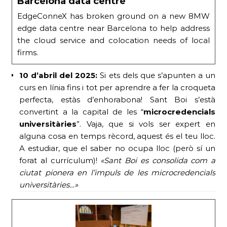
Barcelona data centre
EdgeConneX has broken ground on a new 8MW
edge data centre near Barcelona to help address
the cloud service and colocation needs of local
firms.
10 d’abril del 2025:
Si ets dels que s’apunten a un
curs en línia fins i tot per aprendre a fer la croqueta
perfecta, estàs d’enhorabona! Sant Boi s’està
convertint a la capital de les “
microcredencials
universitàries
”. Vaja, que si vols ser expert en
alguna cosa en temps rècord, aquest és el teu lloc.
A estudiar, que el saber no ocupa lloc (però sí un
forat al currículum)!
«Sant Boi es consolida com a
ciutat pionera en l’impuls de les microcredencials
universitàries…»