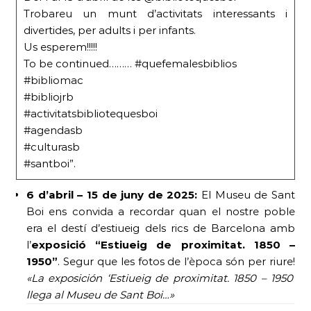
Trobareu un munt d’activitats interessants i
divertides, per adults i per infants.
Us esperem!!!!!
To be continued……… #quefemalesbiblios
#bibliomac
#bibliojrb
#activitatsbibliotequesboi
#agendasb
#culturasb
#santboi”.
6 d’abril – 15 de juny de 2025:
El Museu de Sant
Boi ens convida a recordar quan el nostre poble
era el destí d’estiueig dels rics de Barcelona amb
l’
exposició “Estiueig de proximitat. 1850 –
1950”
. Segur que les fotos de l’època són per riure!
«La exposición ‘Estiueig de proximitat. 1850 – 1950’
llega al Museu de Sant Boi…»