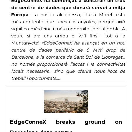
EdgeConneX ha començat a construir un tros
de centre de dades que donarà servei a mitja
Europa
. La nostra alcaldessa, Lluïsa Moret, està
més contenta que unes castanyoles, perquè això
significa més feina i més modernitat per al poble. A
veure si ara ens arriba el wifi fins i tot a la
Muntanyeta!
«
EdgeConneX ha avançat en un nou
centre de dades perifèric de 8 MW prop de
Barcelona, ​​a la comarca de Sant Boi de Llobregat…
no només proporcionarà l’accés i la connectivitat
locals necessaris… sinó que oferirà nous llocs de
treball i oportunitats…»
EdgeConneX breaks ground on