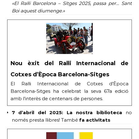
«El Ral·li Barcelona – Sitges 2025, passa per… Sant
Boi aquest diumenge.»
Nou èxit del Ral·li Internacional de
Cotxes d’Època Barcelona-Sitges
El Ral·li Internacional de Cotxes d’Època
Barcelona-Sitges ha celebrat la seva 67a edició
amb l’interès de centenars de persones.
7 d’abril del 2025:
La nostra biblioteca
no
només presta llibres! També
fa activitats