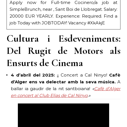
Apply now for Full-time Cocinero/a job at
SimpleBrunch, near , Sant Boi de Llobregat. Salary:
20000 EUR YEARLY. Experience: Required. Find a
job Today with JOBTODAY! Vacancy #XkAkjE
Cultura i Esdeveniments:
Del Rugit de Motors als
Ensurts de Cinema
4 d’abril del 2025:
¡¡ Concert a Cal Ninyo!
Cafè
d’Alger ens va delectar amb la seva música.
A
ballar ia gaudir de la nit santboiana!
«
Cafè d’Alger
en concert al Club Elias de Cal Ninyo
.»