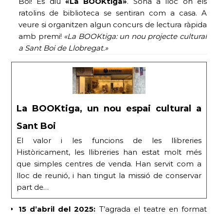
Boi! Es diu
«La BOOKtiga»
. Sona a lloc on els
ratolins de biblioteca se sentiran com a casa. A
veure si organitzen algun concurs de lectura ràpida
amb premi!
«La BOOKtiga: un nou projecte cultural
a Sant Boi de Llobregat.»
La BOOKtiga, un nou espai cultural a
Sant Boi
El valor i les funcions de les llibreries
Històricament, les llibreries han estat molt més
que simples centres de venda. Han servit com a
lloc de reunió, i han tingut la missió de conservar
part de…
15 d’abril del 2025:
T’agrada el teatre en format