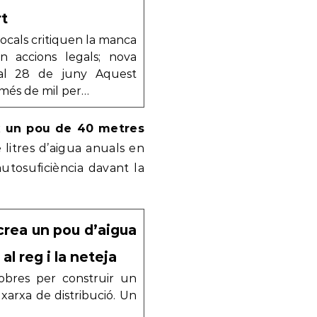
rt
 locals critiquen la manca
n accions legals; nova
 al 28 de juny Aquest
 més de mil per…
ix un pou de 40 metres
e litres d’aigua anuals en
autosuficiència davant la
crea un pou d’aigua
al reg i la neteja
 obres per construir un
 xarxa de distribució. Un