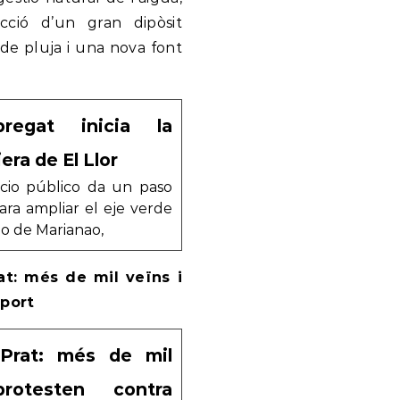
cció d’un gran dipòsit
 de pluja i una nova font
regat inicia la
iera de El Llor
acio público da un paso
ara ampliar el eje verde
rio de Marianao,
at: més de mil veïns i
oport
 Prat: més de mil
rotesten contra