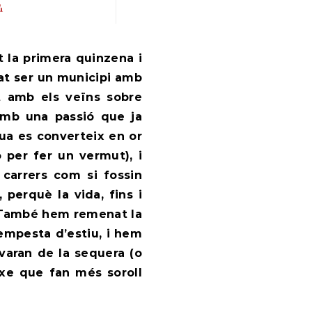
à
at ser un municipi amb
t amb els veïns sobre
a amb una passió que ja
gua es converteix en or
o per fer un vermut), i
 carrers com si fossin
 perquè la vida, fins i
. També hem remenat la
empesta d’estiu, i hem
varan de la sequera (o
uxe que fan més soroll