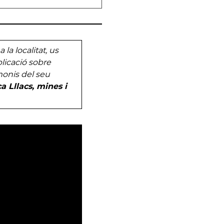
la localitat, us
licació sobre
monis del seu
 Lllacs, mines i