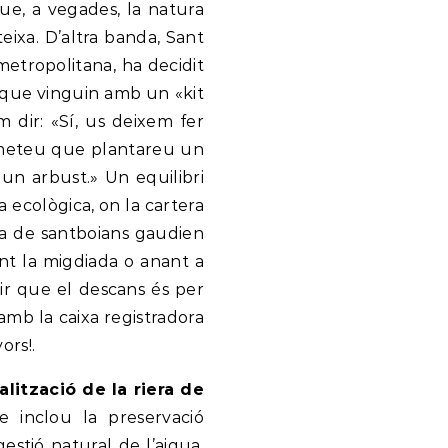
ue, a vegades, la natura
eixa. D’altra banda, Sant
metropolitana, ha decidit
 que vinguin amb un «kit
 dir: «Sí, us deixem fer
ometeu que plantareu un
 un arbust.» Un equilibri
 ecològica, on la cartera
ria de santboians gaudien
nt la migdiada o anant a
dir que el descans és per
amb la caixa registradora
ors!.
alització de la riera de
 inclou la preservació
estió natural de l’aigua,