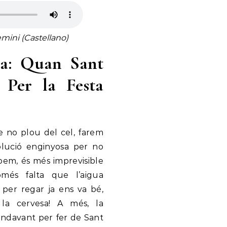
mini (Castellano)
na: Quan Sant
 Per la Festa
e no plou del cel, farem
lució enginyosa per no
bem, és més imprevisible
és falta que l’aigua
 per regar ja ens va bé,
la cervesa! A més, la
 endavant per fer de Sant