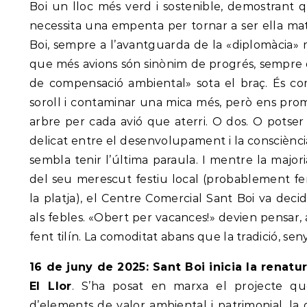
Boi un lloc més verd i sostenible, demostrant q
necessita una empenta per tornar a ser ella mat
Boi, sempre a l’avantguarda de la «diplomàcia» 
que més avions són sinònim de progrés, sempre
de compensació ambiental» sota el braç. És com
soroll i contaminar una mica més, però ens pr
arbre per cada avió que aterri. O dos. O potser
delicat entre el desenvolupament i la consciència
sembla tenir l’última paraula. I mentre la majo
del seu merescut festiu local (probablement fe
la platja), el Centre Comercial Sant Boi va deci
als febles. «Obert per vacances!» devien pensar, 
fent tilín. La comoditat abans que la tradició, seny
16 de juny de 2025: Sant Boi inicia la renatur
El Llor
. S’ha posat en marxa el projecte que
d’elements de valor ambiental i patrimonial, la g