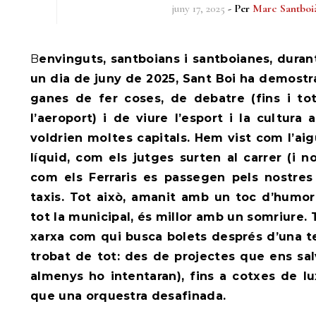
juny 17, 2025
- Per
Marc Santboi
Benvinguts, santboians i santboianes, durant la primera quinzena i
un dia de juny de 2025, Sant Boi ha demostr
ganes de fer coses, de debatre (fins i to
l’aeroport) i de viure l’esport i la cultur
voldrien moltes capitals. Hem vist com l’ai
líquid, com els jutges surten al carrer (i n
com els Ferraris es passegen pels nostres
taxis. Tot això, amanit amb un toc d’humor,
tot la municipal, és millor amb un somriure
xarxa com qui busca bolets després d’una t
trobat de tot: des de projectes que ens sal
almenys ho intentaran), fins a cotxes de l
que una orquestra desafinada.