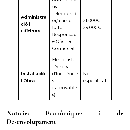
u/a,
Teleoperad
Administra
or/a amb
21.000€ –
ció i
Italià,
25.000€
Oficines
Responsabl
e Oficina
Comercial
Electricista,
Tècnic/a
Instal·lació
d’Incidèncie
No
i Obra
s
especificat
(Renovable
s)
Notícies Econòmiques i de
Desenvolupament