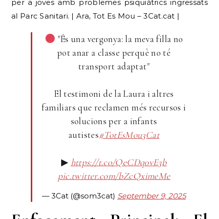
per a joves amb problemes psiquiàtrics ingressats
al Parc Sanitari. | Ara, Tot Es Mou – 3Cat.cat |
"És una vergonya: la meva filla no
pot anar a classe perquè no té
transport adaptat"
El testimoni de la Laura i altres
familiars que reclamen més recursos i
solucions per a infants
autistes
#TotEsMou3Cat
▶
https://t.co/QeCDq0vE3b
pic.twitter.com/bZcQximeMe
— 3Cat (@som3cat)
September 9, 2025