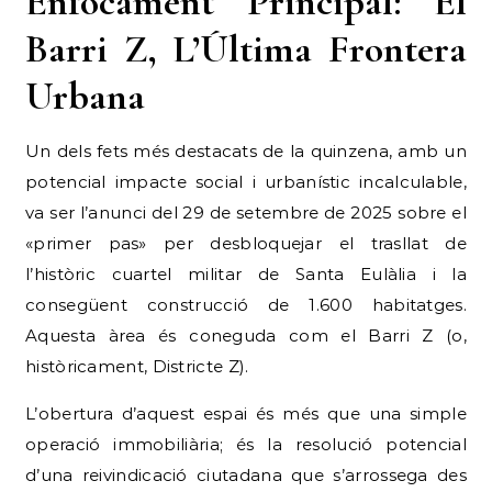
Enfocament Principal: El
Barri Z, L’Última Frontera
Urbana
Un dels fets més destacats de la quinzena, amb un
potencial impacte social i urbanístic incalculable,
va ser l’anunci del 29 de setembre de 2025 sobre el
«primer pas» per desbloquejar el trasllat de
l’històric cuartel militar de Santa Eulàlia i la
consegüent construcció de 1.600 habitatges.
Aquesta àrea és coneguda com el Barri Z (o,
històricament, Districte Z).
L’obertura d’aquest espai és més que una simple
operació immobiliària; és la resolució potencial
d’una reivindicació ciutadana que s’arrossega des