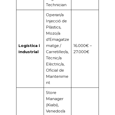
Technician
Operari/a
Injecció de
Plàstics,
Mozo/a
d’Emagatze
Logística i
matge /
16.000€ –
Industrial
Carretiller/a,
27.000€
Tècnic/a
Elèctric/a,
Oficial de
Mantenime
nt
Store
Manager
(Kiabi),
Venedor/a