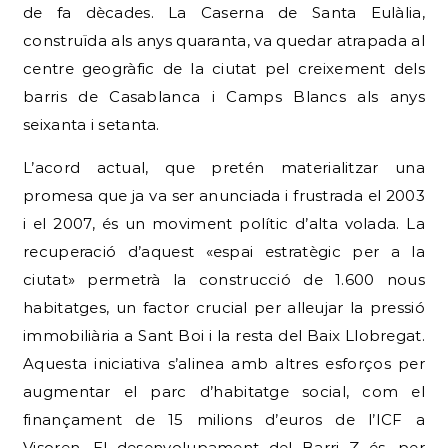
de fa dècades. La Caserna de Santa Eulàlia,
construïda als anys quaranta, va quedar atrapada al
centre geogràfic de la ciutat pel creixement dels
barris de Casablanca i Camps Blancs als anys
seixanta i setanta.
L’acord actual, que pretén materialitzar una
promesa que ja va ser anunciada i frustrada el 2003
i el 2007, és un moviment polític d’alta volada. La
recuperació d’aquest «espai estratègic per a la
ciutat» permetrà la construcció de 1.600 nous
habitatges, un factor crucial per alleujar la pressió
immobiliària a Sant Boi i la resta del Baix Llobregat.
Aquesta iniciativa s’alinea amb altres esforços per
augmentar el parc d’habitatge social, com el
finançament de 15 milions d’euros de l’ICF a
Visoren. El desenvolupament del Barri Z és, per