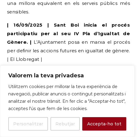
| 16/09/2025 | Sant Boi inicia el procés
participatiu per al seu IV Pla d’Igualtat de
Gènere. |
L’Ajuntament posa en marxa el procés
per definir les accions futures en igualtat de gènere.
| El Llobregat |
Valorem la teva privadesa
Utilitzem cookies per millorar la teva experiència de
navegació, publicar anuncis o contingut personalitzats i
Sant Boi inicia el proceso participativo
analitzar el nostre trànsit. En fer clic a "Acceptar-ho tot",
para su IV Plan de Igualdad de Género
acceptes l'ús que fem de les cookies.
Participa en la elaboración del IV Pla d’Igualtat de
Personalitzar
Rebutjar
Accepta-ho tot
gènere de Sant Boi. Contribuye a construir una
ciudad más equitativa y comprometida con la