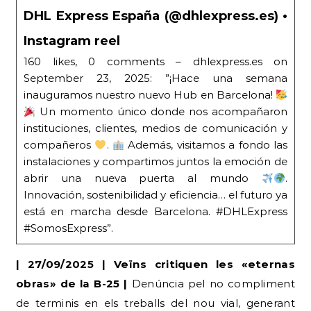
DHL Express España (@dhlexpress.es) •
Instagram reel
160 likes, 0 comments – dhlexpress.es on
September 23, 2025: ”¡Hace una semana
inauguramos nuestro nuevo Hub en Barcelona!
Un momento único donde nos acompañaron
instituciones, clientes, medios de comunicación y
compañeros
.
Además, visitamos a fondo las
instalaciones y compartimos juntos la emoción de
abrir una nueva puerta al mundo
.
Innovación, sostenibilidad y eficiencia… el futuro ya
está en marcha desde Barcelona. #DHLExpress
#SomosExpress”.
| 27/09/2025 | Veïns critiquen les «eternas
obras» de la B-25 |
Denúncia pel no compliment
de terminis en els treballs del nou vial, generant