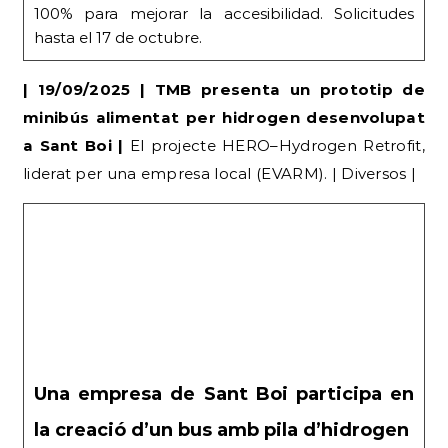
100% para mejorar la accesibilidad. Solicitudes
hasta el 17 de octubre.
| 19/09/2025 | TMB presenta un prototip de
minibús alimentat per hidrogen desenvolupat
a Sant Boi |
El projecte HERO–Hydrogen Retrofit,
liderat per una empresa local (EVARM). | Diversos |
Una empresa de Sant Boi participa en
la creació d’un bus amb pila d’hidrogen
Evarm ha col·laborat amb TMB en un autobús que
començarà a circular en fase de proves.