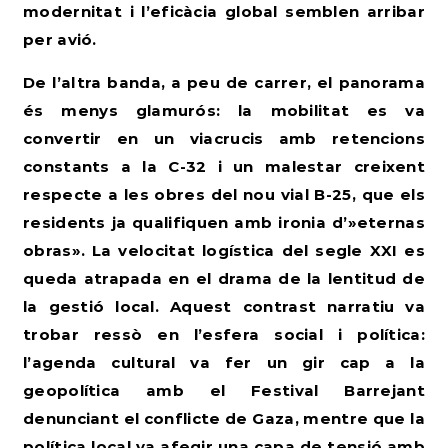
modernitat i l’eficàcia global semblen arribar
per avió.
De l’altra banda, a peu de carrer, el panorama
és menys glamurós: la mobilitat es va
convertir en un viacrucis amb retencions
constants a la C-32
i un malestar creixent
respecte a les obres del nou vial B-25, que els
residents ja qualifiquen amb ironia d’»eternas
obras». La velocitat logística del segle XXI es
queda atrapada en el drama de la lentitud de
la gestió local. Aquest contrast narratiu va
trobar ressò en l’esfera social i política:
l’agenda cultural va fer un gir cap a la
geopolítica amb el Festival Barrejant
denunciant el conflicte de Gaza, mentre que la
política local va afegir una capa de tensió amb