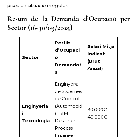
pisos en situació irregular.
Resum de la Demanda d’Ocupació per
Sector (16-30/09/2025)
Perfils
Salari Mitjà
d’Ocupaci
Indicat
Sector
ó
(Brut
Demandat
Anual)
s
Enginyer/a
de Sistemes
de Control
Enginyeria
(Automoció
30.000€ –
i
), BIM
40.000€
Tecnologia
Designer,
Process
Engineer