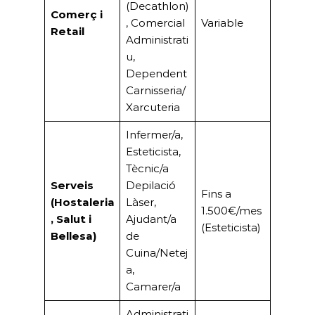
(Decathlon)
Comerç i
, Comercial
Variable
Retail
Administrati
u,
Dependent
Carnisseria/
Xarcuteria
Infermer/a,
Esteticista,
Tècnic/a
Serveis
Depilació
Fins a
(Hostaleria
Làser,
1.500€/mes
, Salut i
Ajudant/a
(Esteticista)
Bellesa)
de
Cuina/Netej
a,
Camarer/a
Administrati