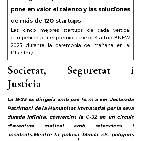
de más de 120 startups
Las cinco mejores startups de cada vertical
competirán por el premio a mejor Startup BNEW
2025 durante la ceremonia de mañana en el
DFactory
Societat, Seguretat i
Justícia
La B-25 es dirigeix amb pas ferm a ser declarada
Patrimoni de la Humanitat Immaterial per la seva
durada infinita, convertint la C-32 en un circuit
d’aventura matinal amb retencions i
accidents.Mentre la policía blinda els polígons
1
per protegir les inversions
, el drama social més
punyent és la manca de transport per als joves