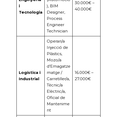
Engineer
Technician
Operari/a
Injecció de
Plàstics,
Mozo/a
d’Emagatze
Logística i
matge /
16.000€ –
Industrial
Carretiller/a,
27.000€
Tècnic/a
Elèctric/a,
Oficial de
Mantenime
nt
Store
Manager
(Kiabi),