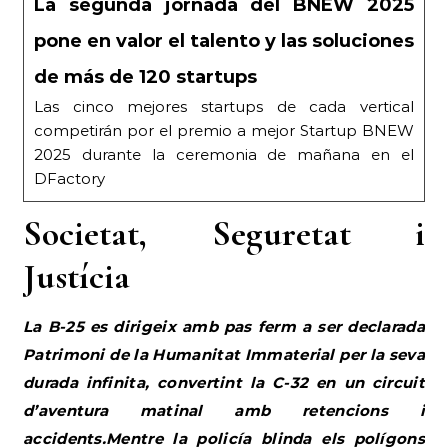
Societat, Seguretat i
Justícia
La B-25 es dirigeix amb pas ferm a ser declarada
Patrimoni de la Humanitat Immaterial per la seva
durada infinita, convertint la C-32 en un circuit
d’aventura matinal amb retencions i
accidents.Mentre la policía blinda els polígons
1
per protegir les inversions
, el drama social més
punyent és la manca de transport per als joves
amb problemes de salut mental (notícia recollida
als destacats). Fins i tot el ple municipal es
desvia per parlar de geopolítica global.
La Crisi de Mobilitat i la