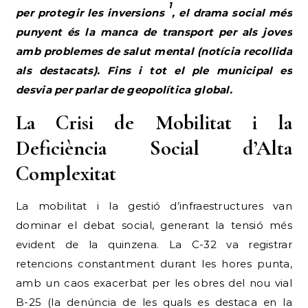
Deficiència Social d’Alta
Complexitat
La mobilitat i la gestió d’infraestructures van
dominar el debat social, generant la tensió més
evident de la quinzena. La C-32 va registrar
retencions constantment durant les hores punta,
amb un caos exacerbat per les obres del nou vial
B-25 (la denúncia de les quals es destaca en la
secció superior per la seva rellevància continuada).
Les retencions a la C-32 es van mantenir intenses
fins a l’últim dia de la quinzena.
En matèria de seguretat, es va registrar la detenció
d’un home per robatori i intimidació amb arma
blanca el 20 de setembre. En resposta a la
criminalitat que afecta la zona industrial, es va