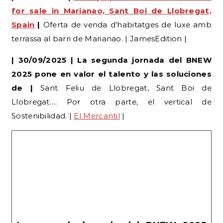
terrassa al barri de Marianao. | JamesEdition |
| 30/09/2025 | La segunda jornada del BNEW
2025 pone en valor el talento y las soluciones
de |
Sant Feliu de Llobregat, Sant Boi de
Llobregat…. Por otra parte, el vertical de
Sostenibilidad. |
El Mercantil
|
La segunda jornada del BNEW 2025
pone en valor el talento y las soluciones
de más de 120 startups
Las cinco mejores startups de cada vertical
competirán por el premio a mejor Startup BNEW
2025 durante la ceremonia de mañana en el
DFactory