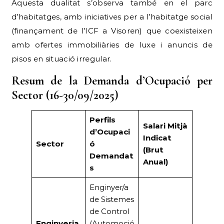
amb ofertes immobiliàries de luxe i anuncis de
pisos en situació irregular.
Resum de la Demanda d’Ocupació per
Sector (16-30/09/2025)
Perfils
Salari Mitjà
d’Ocupaci
Indicat
Sector
ó
(Brut
Demandat
Anual)
s
Enginyer/a
de Sistemes
de Control
Enginyeria
(Automoció
30.000€ –
i
), BIM
40.000€
Tecnologia
Designer,
Process