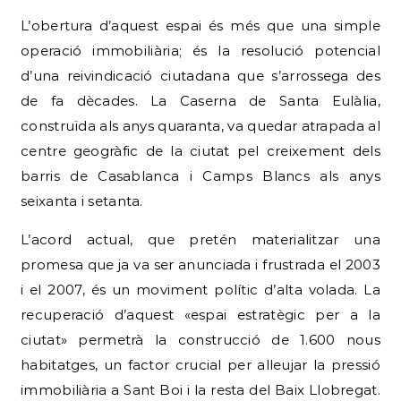
d’una reivindicació ciutadana que s’arrossega des
de fa dècades. La Caserna de Santa Eulàlia,
construïda als anys quaranta, va quedar atrapada al
centre geogràfic de la ciutat pel creixement dels
barris de Casablanca i Camps Blancs als anys
seixanta i setanta.
L’acord actual, que pretén materialitzar una
promesa que ja va ser anunciada i frustrada el 2003
i el 2007, és un moviment polític d’alta volada. La
recuperació d’aquest «espai estratègic per a la
ciutat» permetrà la construcció de 1.600 nous
habitatges, un factor crucial per alleujar la pressió
immobiliària a Sant Boi i la resta del Baix Llobregat.
Aquesta iniciativa s’alinea amb altres esforços per
augmentar el parc d’habitatge social, com el
finançament de 15 milions d’euros de l’ICF a