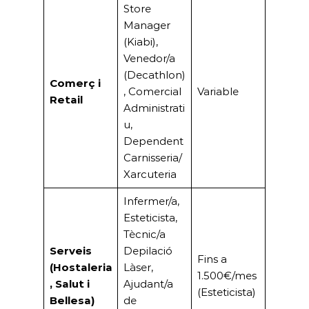
Venedor/a
(Decathlon)
Comerç i
, Comercial
Variable
Retail
Administrati
u,
Dependent
Carnisseria/
Xarcuteria
Infermer/a,
Esteticista,
Tècnic/a
Serveis
Depilació
Fins a
(Hostaleria
Làser,
1.500€/mes
, Salut i
Ajudant/a
(Esteticista)
Bellesa)
de
Cuina/Netej
a,
Camarer/a