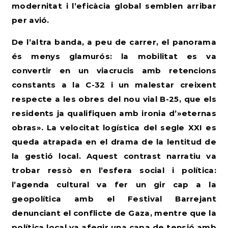
modernitat i l’eficàcia global semblen arribar
per avió.
De l’altra banda, a peu de carrer, el panorama
és menys glamurós: la mobilitat es va
convertir en un viacrucis amb retencions
constants a la C-32
i un malestar creixent
respecte a les obres del nou vial B-25, que els
residents ja qualifiquen amb ironia d’»eternas
obras». La velocitat logística del segle XXI es
queda atrapada en el drama de la lentitud de
la gestió local. Aquest contrast narratiu va
trobar ressò en l’esfera social i política:
l’agenda cultural va fer un gir cap a la
geopolítica amb el Festival Barrejant
denunciant el conflicte de Gaza, mentre que la
política local va afegir una capa de tensió amb