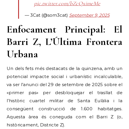
Enfocament Principal: El
Barri Z, L’Última Frontera
Urbana
Un dels fets més destacats de la quinzena, amb un
potencial impacte social i urbanístic incalculable,
va ser l’anunci del 29 de setembre de 2025 sobre el
«primer pas» per desbloquejar el trasllat de
l’històric cuartel militar de Santa Eulàlia i la
consegüent construcció de 1.600 habitatges.
Aquesta àrea és coneguda com el Barri Z (o,
històricament, Districte Z).
L’obertura d’aquest espai és més que una simple
operació immobiliària; és la resolució potencial