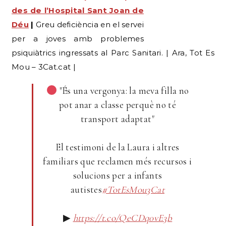
per a joves amb problemes
psiquiàtrics ingressats al Parc Sanitari. | Ara, Tot Es
Mou – 3Cat.cat |
"És una vergonya: la meva filla no
pot anar a classe perquè no té
transport adaptat"
El testimoni de la Laura i altres
familiars que reclamen més recursos i
solucions per a infants
autistes
#TotEsMou3Cat
▶
https://t.co/QeCDq0vE3b
pic.twitter.com/bZcQximeMe
— 3Cat (@som3cat)
September 9, 2025