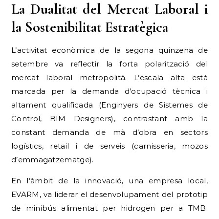
L’activitat econòmica de la segona quinzena de
setembre va reflectir la forta polarització del
mercat laboral metropolità. L’escala alta està
marcada per la demanda d’ocupació tècnica i
altament qualificada (Enginyers de Sistemes de
Control, BIM Designers), contrastant amb la
constant demanda de mà d’obra en sectors
logístics, retail i de serveis (carnisseria, mozos
d’emmagatzematge).
En l’àmbit de la innovació, una empresa local,
EVARM, va liderar el desenvolupament del prototip
de minibús alimentat per hidrogen per a TMB.
Aquesta dualitat s’observa també en el parc
d’habitatges, amb iniciatives per a l’habitatge social
(finançament de l’ICF a Visoren) que coexisteixen