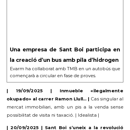
Una empresa de Sant Boi participa en
la creació d’un bus amb pila d’hidrogen
Evarm ha col·laborat amb TMB en un autobús que
començarà a circular en fase de proves.
| 19/09/2025 | Inmueble «ilegalmente
okupado» al carrer Ramon Llull… |
Cas singular al
mercat immobiliari, amb un pis a la venda sense
possibilitat de visita ni taxació. | Idealista |
| 20/09/2025 | Sant Boi s’uneix a la revolució
anti-desperdici d’Alcampo. |
Iniciativa d’impacte
social i ambiental en un dels principals centres