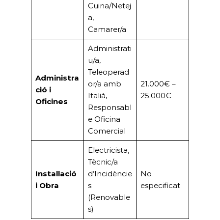
Administrati
u/a,
Teleoperad
Administra
or/a amb
21.000€ –
ció i
Italià,
25.000€
Oficines
Responsabl
e Oficina
Comercial
Electricista,
Tècnic/a
Instal·lació
d’Incidèncie
No
i Obra
s
especificat
(Renovable
s)
Notícies Econòmiques i de
Desenvolupament