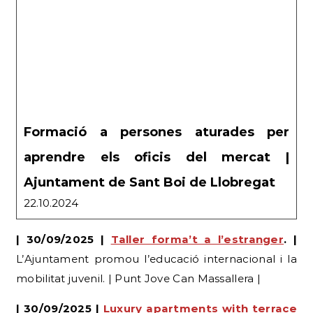
Formació a persones aturades per
aprendre els oficis del mercat |
Ajuntament de Sant Boi de Llobregat
22.10.2024
| 30/09/2025 |
Taller forma’t a l’estranger
. |
L’Ajuntament promou l’educació internacional i la
mobilitat juvenil. | Punt Jove Can Massallera |
| 30/09/2025 |
Luxury apartments with terrace
for sale in Marianao, Sant Boi de Llobregat,
Spain
|
Oferta de venda d’habitatges de luxe amb