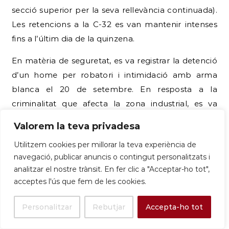
anunciar el «blindatge» del Baix Llobregat, incloent
Sant Boi, amb l’extensió de la videovigilància als
polígons.
Finalment, la denúncia sobre la manca de
transport escolar adaptat per a una jove ingressada
al Parc Sanitari Sant Joan de Déu (també recollida
als destacats) subratlla que la inversió en
excel·lència econòmica no sempre es tradueix en
Valorem la teva privadesa
una millora equivalent en els serveis públics més
Utilitzem cookies per millorar la teva experiència de
sensibles.
navegació, publicar anuncis o contingut personalitzats i
analitzar el nostre trànsit. En fer clic a "Acceptar-ho tot",
| 16/09/2025 | Sant Boi inicia el procés
acceptes l'ús que fem de les cookies.
participatiu per al seu IV Pla d’Igualtat de
Gènere. |
L’Ajuntament posa en marxa el procés
Personalitzar
Rebutjar
Accepta-ho tot
per definir les accions futures en igualtat de gènere.
| El Llobregat |