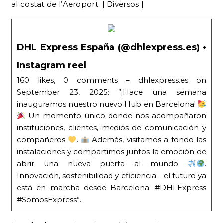
DHL Express España (@dhlexpress.es) •
Instagram reel
160 likes, 0 comments – dhlexpress.es on
September 23, 2025: ”¡Hace una semana
inauguramos nuestro nuevo Hub en Barcelona!
Un momento único donde nos acompañaron
instituciones, clientes, medios de comunicación y
compañeros
.
Además, visitamos a fondo las
instalaciones y compartimos juntos la emoción de
abrir una nueva puerta al mundo
.
Innovación, sostenibilidad y eficiencia… el futuro ya
está en marcha desde Barcelona. #DHLExpress
#SomosExpress”.
| 27/09/2025 | Veïns critiquen les «eternas
obras» de la B-25 |
Denúncia pel no compliment
de terminis en els treballs del nou vial, generant