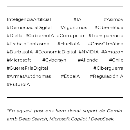
InteligenciaArtificial #IA #Asimov
#DemocraciaDigital #Algoritmos #Cibernética
#Diella #GobiernoIA #Corrupción #Transparencia
#TrabajoFantasma #HuellaIA #CrisisClimática
#BurbujaIA #EconomíaDigital #NVIDIA #Amazon
#Microsoft #Cybersyn #Allende #Chile
#GuerraFríaDigital #Ciberguerra
#ArmasAutónomas #ÉticaIA #RegulaciónIA
#FuturoIA
*En aquest post
ens hem donat suport de Gemini
amb Deep Search, Microsoft Copilot i DeepSeek.