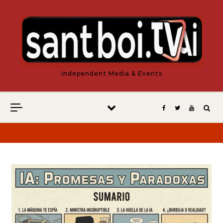
Vés al contingut
Independent Media & Events