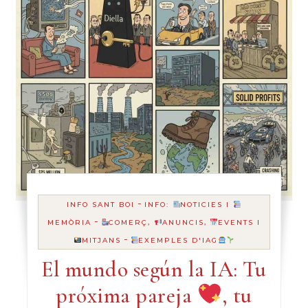
-
INFO SANT BOI
INFO:
NOTICIES I
-
MEMÒRIA
COMERÇ,
ANUNCIS,
EVENTS I
-
MITJANS
EXEMPLES D'IAG
El mundo según la IA: Tu
próxima pareja
, tu