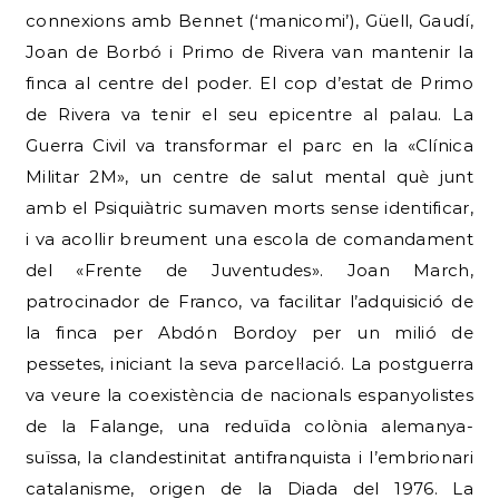
connexions amb Bennet (‘manicomi’), Güell, Gaudí,
Joan de Borbó i Primo de Rivera van mantenir la
finca al centre del poder. El cop d’estat de Primo
de Rivera va tenir el seu epicentre al palau. La
Guerra Civil va transformar el parc en la «Clínica
Militar 2M», un centre de salut mental què junt
amb el Psiquiàtric sumaven morts sense identificar,
i va acollir breument una escola de comandament
del «Frente de Juventudes». Joan March,
patrocinador de Franco, va facilitar l’adquisició de
la finca per Abdón Bordoy per un milió de
pessetes, iniciant la seva parcel·lació. La postguerra
va veure la coexistència de nacionals espanyolistes
de la Falange, una reduïda colònia alemanya-
suïssa, la clandestinitat antifranquista i l’embrionari
catalanisme, origen de la Diada del 1976. La