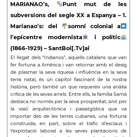
MARIANAO’s,
Punt mut de les
subversions del segle XX a Espanya – 1.
Marianao’s: del
somni colonial a
l’epicentre modernista
i polític
(1866-1929) – SantBoi[.Tv]ai
El llegat dels “Indianos”, aquells catalans que van
fer fortuna a Amèrica i van retornar amb el desig
de plasmar la seva riquesa i influència en la seva
terra natal, és un capítol fascinant de la nostra
història, però també un que requereix una anàlisi
crítica de les seves arrels. Entre ells, la família Samà
destaca no només per la seva prosperitat, sinó per
la visió arquitectònica i paisatgística que va
importar des de les terres cubanes, una fortuna
construïda, en part, sobre el tràfic d’esclaus i
l’explotació laboral a les seves plantacions de