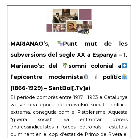
MARIANAO’s,
Punt mut de les
subversions del segle XX a Espanya – 1.
Marianao’s: del
somni colonial a
l’epicentre modernista
i polític
(1866-1929) – SantBoi[.Tv]ai
El període comprès entre 1917 i 1923 a Catalunya
va ser una època de convulsió social i política
extrema, coneguda com el Pistolerisme. Aquesta
“guerra social” va enfrontar obrers
anarcosindicalistes i forces patronals i estatals,
culminant en el cop d’estat de Primo de Rivera el