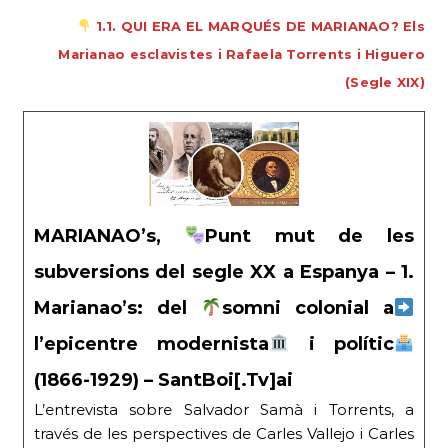
1.1. QUI ERA EL MARQUÉS DE MARIANAO? Els
Marianao esclavistes i Rafaela Torrents i Higuero
(Segle XIX)
MARIANAO’s,
Punt mut de les
subversions del segle XX a Espanya – 1.
Marianao’s: del
somni colonial a
l’epicentre modernista
i polític
(1866-1929) – SantBoi[.Tv]ai
L’entrevista sobre Salvador Samà i Torrents, a
través de les perspectives de Carles Vallejo i Carles