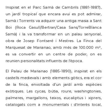
Inspirat en el Parc Samà de Cambrils (1881-1887),
un jardí tropical que encara avui es pot admirar,
Samà i Torrents va adquirir una antiga masia a Sant
Boi (Roca Gasull/Bertran/Casa Sans/TorreBlanca
Samà) i la va transformar en un palau senyorial,
obra de Josep Fontseré i Mestres. La Finca del
Marquesat de Marianao, amb més de 100.000 m²,
es va convertir en un centre de poder, on es
reunien personalitats influents de l’època.
El Palau de Marianao (1885-1890), inspirat en els
castells medievals i amb elements gòtics, era el cor
de la finca, envoltada d’un jardí amb espècies
exòtiques. Les cycas, bútia, roure, washingtonies,
palmeres, margallons, teixos, eucaliptus i xiprers,
catalogats com a monumentals i d’interès local,