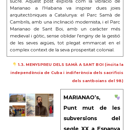
sucre. Aquest post explora com la vibració de
Marianao a l’Habana va inspirar dues joies
arquitectòniques a Catalunya: el Parc Samà de
Cambrils, amb una inclinació modernista, i el Parc
Marianao de Sant Boi, amb un caràcter més
medieval i gòtic, sense oblidar l’enginy de la gestió
de les seves aigües, tot plegat emmarcat en el
complex context de la seva prosperitat colonial.
1.3. MENYSPREU DELS SAMÀ A SANT BOI (incita la
independència de Cuba i indiferència dels sacrificis
dels santboians del 98)
MARIANAO’s,
Punt mut de les
subversions del
segle XX a Espanya