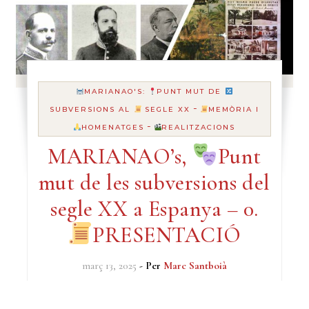
MARIANAO'S:
PUNT MUT DE
-
SUBVERSIONS AL
SEGLE XX
MEMÒRIA I
-
HOMENATGES
REALITZACIONS
MARIANAO’s,
Punt
mut de les subversions del
segle XX a Espanya – 0.
PRESENTACIÓ
març 13, 2025
- Per
Marc Santboià