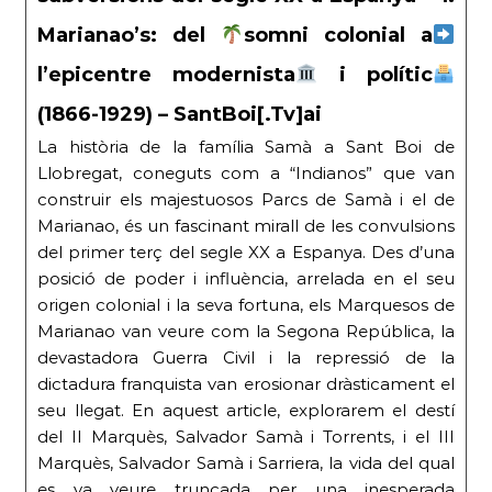
Marianao’s: del
somni colonial a
l’epicentre modernista
i polític
(1866-1929) – SantBoi[.Tv]ai
La història de la família Samà a Sant Boi de
Llobregat, coneguts com a “Indianos” que van
construir els majestuosos Parcs de Samà i el de
Marianao, és un fascinant mirall de les convulsions
del primer terç del segle XX a Espanya. Des d’una
posició de poder i influència, arrelada en el seu
origen colonial i la seva fortuna, els Marquesos de
Marianao van veure com la Segona República, la
devastadora Guerra Civil i la repressió de la
dictadura franquista van erosionar dràsticament el
seu llegat. En aquest article, explorarem el destí
del II Marquès, Salvador Samà i Torrents, i el III
Marquès, Salvador Samà i Sarriera, la vida del qual
es va veure truncada per una inesperada