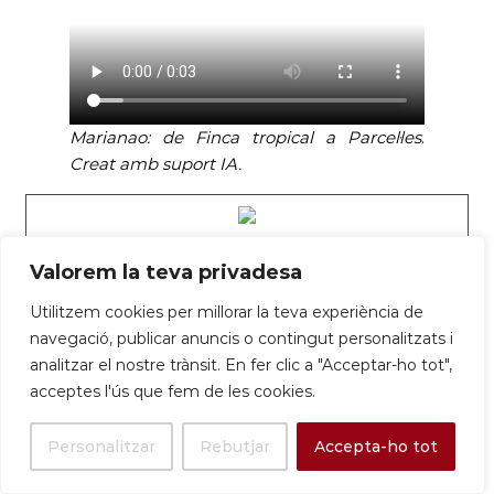
Marianao: de Finca tropical a Parcel·les
.
Creat amb suport IA.
MARIANAO’s,
Punt mut de les
Valorem la teva privadesa
subversions del segle XX a Espanya – 3.
Utilitzem cookies per millorar la teva experiència de
Del marquesat
a la parcel·lació
: un
navegació, publicar anuncis o contingut personalitzats i
analitzar el nostre trànsit. En fer clic a "Acceptar-ho tot",
negoci amb ombres
franquistes –
acceptes l'ús que fem de les cookies.
SantBoi[.Tv]ai
Personalitzar
Rebutjar
Accepta-ho tot
La història de la Finca de Marianao (Sant Boi de
Llobregat) és una lliçó magistral de com es van