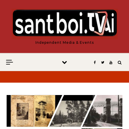
Vés al contingut
Independent Media & Events