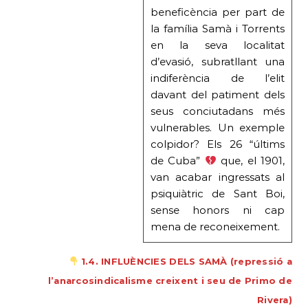
beneficència per part de
la família Samà i Torrents
en la seva localitat
d’evasió, subratllant una
indiferència de l’elit
davant del patiment dels
seus conciutadans més
vulnerables. Un exemple
colpidor? Els 26 “últims
de Cuba”
que, el 1901,
van acabar ingressats al
psiquiàtric de Sant Boi,
sense honors ni cap
mena de reconeixement.
1.4. INFLUÈNCIES DELS SAMÀ (repressió a
l’anarcosindicalisme creixent i seu de Primo de
Rivera)