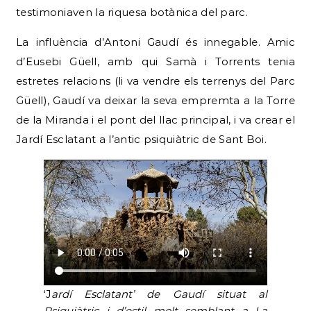
testimoniaven la riquesa botànica del parc.
La influència d’Antoni Gaudí és innegable. Amic
d’Eusebi Güell, amb qui Samà i Torrents tenia
estretes relacions (li va vendre els terrenys del Parc
Güell), Gaudí va deixar la seva empremta a la Torre
de la Miranda i el pont del llac principal, i va crear el
Jardí Esclatant a l’antic psiquiàtric de Sant Boi.
‘J
ardí Esclatant’ de Gaudí situat al
Psiquiàtric i d’estil molt semblant a La