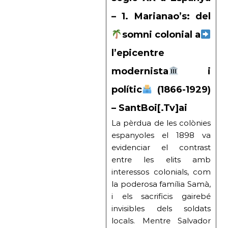
– 1. Marianao’s: del
somni colonial a
l’epicentre
modernista
i
polític
(1866-1929)
– SantBoi[.Tv]ai
La pèrdua de les colònies
espanyoles el 1898 va
evidenciar el contrast
entre les elits amb
interessos colonials, com
la poderosa família Samà,
i els sacrificis gairebé
invisibles dels soldats
locals. Mentre Salvador