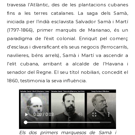
travessa l’Atlàntic, des de les plantacions cubanes
fins a les terres catalanes. La saga dels Samà,
iniciada per l’indià esclavista Salvador Samà i Martí
(1797-1866), primer marquès de Marianao, és un
paradigma de l’èxit colonial. Enriquit pel comerç
d’esclaus i diversificant els seus negocis (ferrocarrils,
navilieres, béns arrels), Samà i Martí va ascendir a
l’elit cubana, arribant a alcalde de l’Havana i
senador del Regne. El seu títol nobiliari, concedit el
1860, testimonia la seva influència.
Els dos primers marquesos de Samà i