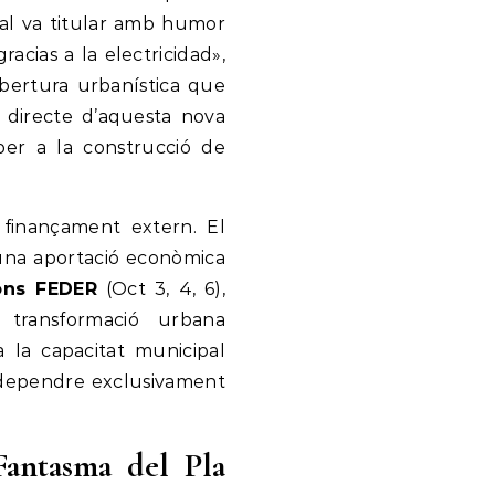
tal va titular amb humor
acias a la electricidad»,
’obertura urbanística que
te directe d’aquesta nova
i per a la construcció de
finançament extern. El
 una aportació econòmica
ons FEDER
(Oct 3, 4, 6),
 transformació urbana
a la capacitat municipal
 dependre exclusivament
 Fantasma del Pla