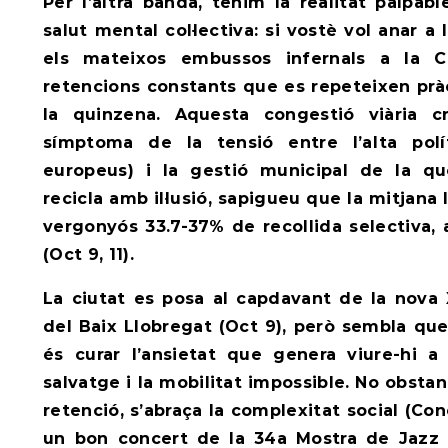
Per l’altra banda, tenim la realitat palpab
salut mental col·lectiva: si vostè vol anar a 
els mateixos embussos infernals a la 
retencions constants que es repeteixen pr
la quinzena. Aquesta congestió viària 
símptoma de la tensió entre l’alta polí
europeus) i la gestió municipal de la quo
recicla amb il·lusió, sapigueu que la mitjana
vergonyós 33.7-37% de recollida selectiva, 
(Oct 9, 11).
La ciutat es posa al capdavant de la nova
del Baix Llobregat (Oct 9), però sembla que
és curar l’ansietat que genera viure-hi a
salvatge i la mobilitat impossible. No obstan
retenció,
s’abraça la complexitat social (
Con
un bon concert de la 34a Mostra de Jazz 