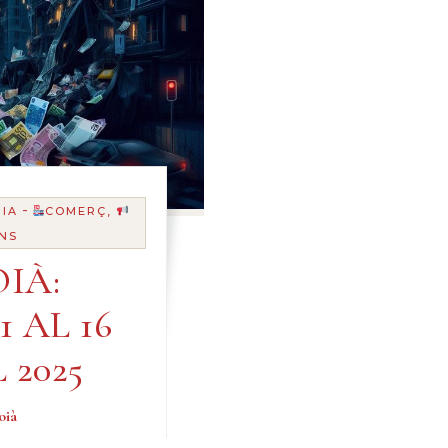
-
IA
COMERÇ,
NS
IÀ:
1 AL 16
 2025
oià