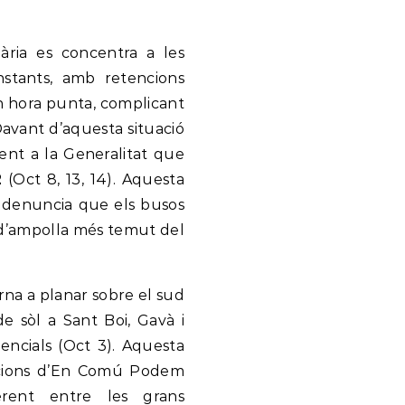
iària es concentra a les
onstants, amb retencions
 en hora punta, complicant
). Davant d’aquesta situació
ent a la Generalitat que
2
(Oct 8, 13, 14). Aquesta
e denuncia que els busos
 d’ampolla més temut del
orna a planar sobre el sud
e sòl a Sant Boi, Gavà i
dencials (Oct 3). Aquesta
egacions d’En Comú Podem
erent entre les grans