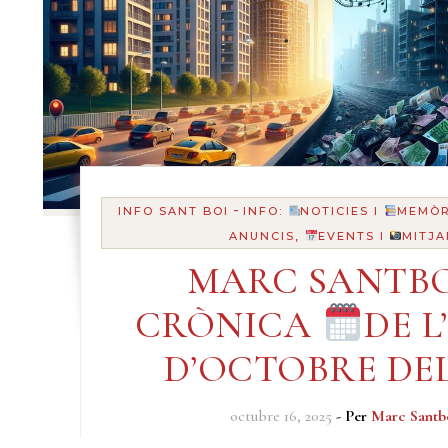
-
INFO SANT BOI
INFO:
NOTICIES I
MEMÒR
ANUNCIS,
EVENTS I
MITJA
MARC SANTBO
CRÒNICA
DE L’
D’OCTOBRE DEL
octubre 16, 2025
- Per
Marc Santb