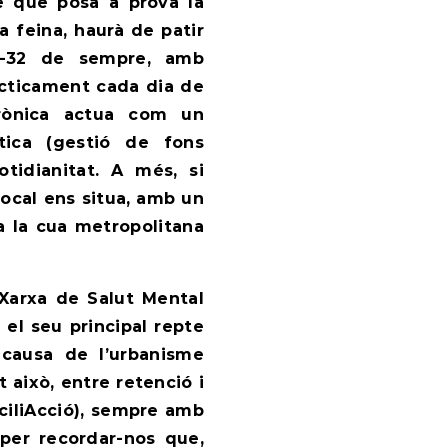
le que posa a prova la
la feina, haurà de patir
C-32 de sempre, amb
àcticament cada dia de
crònica actua com un
tica (gestió de fons
tidianitat. A més, si
 local ens situa, amb un
a la cua metropolitana
 Xarxa de Salut Mental
 el seu principal repte
 causa de l’urbanisme
t això, entre retenció i
ciliAcció
),
sempre amb
per recordar-nos que,