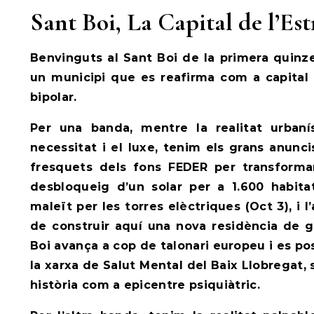
Sant Boi, La Capital de l’Es
Benvinguts al Sant Boi de la primera quinz
un municipi que es reafirma com a capital 
bipolar.
Per una banda,
mentre la realitat urbanís
necessitat i el luxe
, tenim els grans anunci
fresquets dels fons FEDER per transformar
desbloqueig d’un solar per a 1.600 habit
maleït per les torres elèctriques (Oct 3), i l
de construir aquí una nova residència de g
Boi avança a cop de talonari europeu i es po
la xarxa de Salut Mental del Baix Llobregat, 
història com a epicentre psiquiàtric.