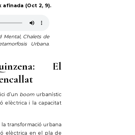
afinada (Oct 2, 9).
d Mental, Chalets de
etamorfosis Urbana
.
inzena: El
ncallat
ici d’un
boom
urbanístic
 elèctrica i la capacitat
a la transformació urbana
ió elèctrica en el pla de