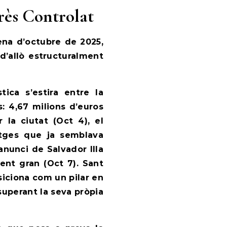
très Controlat
ena d’octubre de 2025,
d’allò estructuralment
tica s’estira entre la
s: 4,67 milions d’euros
 la ciutat (Oct 4), el
atges que ja semblava
’anunci de Salvador Illa
ent gran (Oct 7). Sant
siciona com un pilar en
superant la seva pròpia