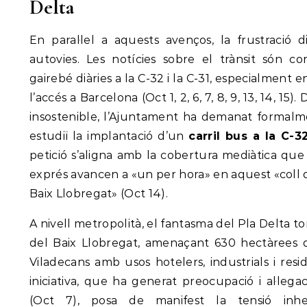
Delta
En paral·lel a aquests avenços, la frustració d
autovies. Les notícies sobre el trànsit són c
gairebé diàries a la C-32 i la C-31, especialment
l’accés a Barcelona (Oct 1, 2, 6, 7, 8, 9, 13, 14, 15
insostenible, l’Ajuntament ha demanat formalm
estudiï la implantació d’un
carril bus a la C-3
petició s’aligna amb la cobertura mediàtica qu
exprés avancen a «un per hora» en aquest «coll
Baix Llobregat» (Oct 14).
A nivell metropolità, el fantasma del Pla Delta t
del Baix Llobregat, amenaçant 630 hectàrees d
Viladecans amb usos hotelers, industrials i resi
iniciativa, que ha generat preocupació i al·l
(Oct 7), posa de manifest la tensió inh