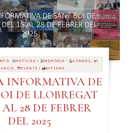
-
INFO:
NOTICIES I
MEMÒRIA
COMERÇ,
UNCIS,
EVENTS I
MITJANS
 INFORMATIVA DE
BOI DE LLOBREGAT
5 AL 28 DE FEBRER
DEL 2025