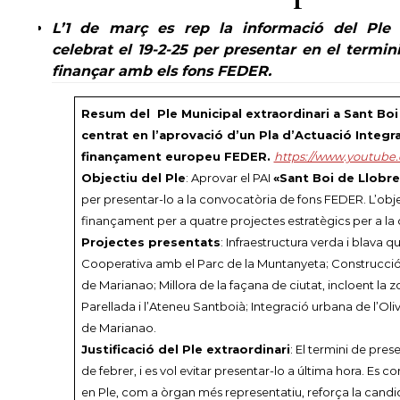
L’1 de març es rep la informació del Ple E
celebrat el 19-2-25 per presentar en el termini
finançar amb els fons FEDER.
Resum del Ple Municipal extraordinari a Sant Boi
centrat en l’aprovació d’un Pla d’Actuació Integra
finançament europeu FEDER.
https://www.youtube.
Objectiu del Ple
: Aprovar el PAI
«Sant Boi de Llobre
per presentar-lo a la convocatòria de fons FEDER. L’obj
finançament per a quatre projectes estratègics per a la c
Projectes presentats
: Infraestructura verda i blava 
Cooperativa amb el Parc de la Muntanyeta; Construcció d
de Marianao; Millora de la façana de ciutat, incloent la z
Parellada i l’Ateneu Santboià; Integració urbana de l’Oliv
de Marianao.
Justificació del Ple extraordinari
: El termini de pres
de febrer, i es vol evitar presentar-lo a última hora. Es 
en Ple, com a òrgan més representatiu, reforça la candid