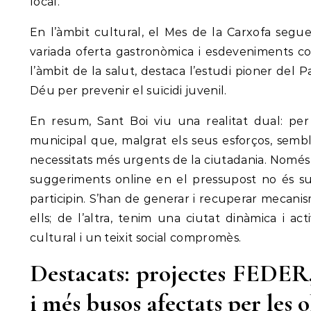
local.
En l’àmbit cultural, el Mes de la Carxofa segu
variada oferta gastronòmica i esdeveniments com
l’àmbit de la salut, destaca l’estudi pioner del 
Déu per prevenir el suïcidi juvenil.
En resum, Sant Boi viu una realitat dual: pe
municipal que, malgrat els seus esforços, sem
necessitats més urgents de la ciutadania. Només
suggeriments online en el pressupost no és su
participin. S’han de generar i recuperar mecani
ells; de l’altra, tenim una ciutat dinàmica i ac
cultural i un teixit social compromès.
Destacats: projectes FEDER, ‘
i més busos afectats per les 