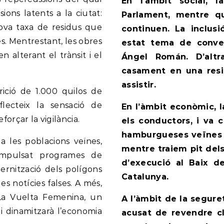
En l’àmbit social, l
ions latents a la ciutat:
Parlament, mentre qu
ova taxa de residus que
continuen. La inclu
s. Mentrestant, les obres
estat tema de conve
n alterant el trànsit i el
Ángel Román. D’altr
casament en una resi
assistir.
rició de 1.000 quilos de
flecteix la sensació de
En l’àmbit econòmic, 
forçar la vigilància.
els conductors, i va 
hamburgueses veïnes c
 les poblacions veïnes,
mentre traiem pit del
 impulsat programes de
d’execució al Baix de
ernització dels polígons
Catalunya.
s notícies falses. A més,
 La Vuelta Femenina, un
A l’àmbit de la segure
i dinamitzarà l’economia
acusat de revendre c