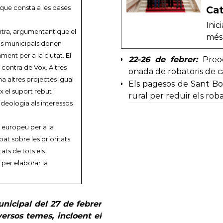
 que consta a les bases
Cat
Inic
ontra, argumentant que el
més 
rups municipals donen
ment per a la ciutat. El
22-26 de febrer:
Preo
n contra de Vox. Altres
onada de robatoris de c
ha altres projectes igual
Els pagesos de Sant Boi
x el suport rebut i
rural per reduir els roba
deologia als interessos
 europeu per a la
bat sobre les prioritats
tats de tots els
 per elaborar la
nicipal del 27 de febrer
versos temes, incloent el