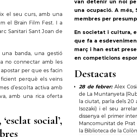
van detenir un noi pe
una ocupació. A més, 
eix el seu curs, amb una
membres per presumpt
 el Brain Film Fest. I a
Parc Sanitari Sant Joan de
En societat i cultura, 
que fa a esdeveniments
març i han estat prese
r una banda, una gestió
en competicions espor
bla no connectar amb les
Destacats
 apostar per que es facin
ficient perquè els veïns
28 de febrer:
Alex Cosi
smes d’escolta activa amb
de La Muntanyeta (Rubió
tiva, amb una rica oferta
la ciutat, parla dels 20
Isozaki) i el seu arrel
dissenya el primer inte
esclat social’,
Mancomunitat de Prat d
obres
la Biblioteca de la Colò