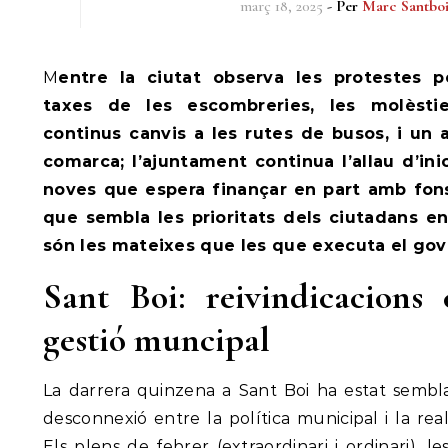
març 18, 2025
- Per
Marc Santbo
Mentre la ciutat observa les protestes per desnonaments, les
taxes de les escombreries, les molèstie
continus canvis a les rutes de busos, i un 
comarca; l’ajuntament continua l’allau d’ini
noves que espera finançar en part amb fon
que sembla les prioritats dels ciutadans 
són les mateixes que les que executa el gov
Sant Boi: reivindicacions 
gestió muncipal
La darrera quinzena a Sant Boi ha estat sembl
desconnexió entre la política municipal i la real
Els plens de febrer (extraordinari i ordinari), l