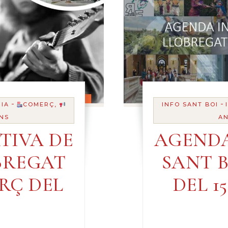
-
-
IA
COMERÇ,
INFO SANT BOI
NS
AN
TIVA DE
AGENDA
BREGAT
SANT 
ARÇ DEL
DEL 1