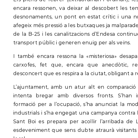
encara ressonen, va deixar al descobert les tens
desnonaments, un pont en estat crític i una n
afegeix més pressió a les butxaques ja malparade
de la B-25 i les canalitzacions d’Endesa continue
transport públic i generen enuig per als veïns.
I també encara ressona la «misteriosa» desapa
carxofes, fet que, encara que anecdòtic, re
desconcert que es respira a la ciutat, obligant a re
L’ajuntament, amb un atur alt en comparació a
intenta bregar amb diversos fronts. S’han
formació per a l’ocupació, s’ha anunciat la mod
industrials i s’ha engegat una campanya contra le
Sant Boi es prepara per acollir l’arribada de
esdeveniment que sens dubte atraurà visitants 