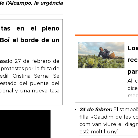
de l’Alcampo, la urgència
stas en el pleno
 Boi al borde de un
Lo
rec
asado 27 de febrero de
rotestas por la falta de
par
dil Cristina Serna. Se
Al 
 estado del puente del
dice
cional y una nueva tasa
med
23 de febrer:
El samboià
filla: «Gaudim de les c
com van viure el diagnò
està molt lluny”.