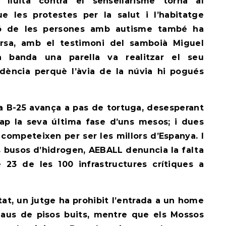
a lluita contra el sensellarisme torna al
e les protestes per la salut i l’habitatge
sió de les persones amb autisme també ha
rsa, amb el testimoni del samboià Miguel
a banda una parella va realitzar el seu
dència perquè l’àvia de la núvia hi pogués
la B-25 avança a pas de tortuga, desesperant
cap la seva última fase d’uns mesos; i dues
ompeteixen per ser les millors d’Espanya. I
s busos d’hidrogen, AEBALL denuncia la falta
 23 de les 100 infrastructures crítiques a
tat, un jutge ha prohibit l’entrada a un home
laus de pisos buits, mentre que els Mossos