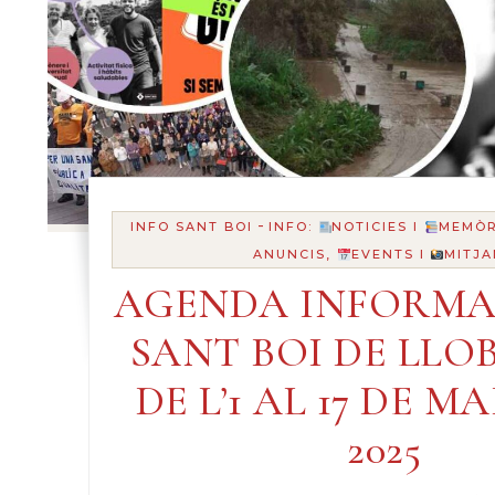
-
INFO SANT BOI
INFO:
NOTICIES I
MEMÒR
ANUNCIS,
EVENTS I
MITJA
AGENDA INFORMA
SANT BOI DE LLO
DE L’1 AL 17 DE M
2025