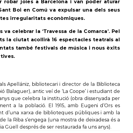
r robar joies a Barcelona i van poder aturar
Sant Boi en Comú va expulsar una dels seus
es irregularitats econòmiques.
es va celebrar la ‘Travessa de la Comarca’. Pel
 la ciutat acollirà 16 espectacles teatrals al
ntats també festivals de música i nous èxits
tives.
als Apellániz, bibliotecari i director de la Biblioteca
 Balaguer), antic veí de ‘La Coope’ i estudiant de
 anys que celebra la institució (obra dissenyada per
ament a la població. El 1915, amb Eugeni d’Ors es
nt d’una xarxa de biblioteques públiques i amb la
e la Riba s’engega (una mostra de deixadesa és a
nia Güell després de ser restaurada fa uns anys).