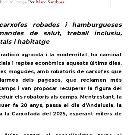
brer 28, 2025
- Per
Marc Santboià
andes de salut, treball inclusiu,
tals i habitatge
tradició agrícola i la modernitat, ha caminat
als i reptes econòmics aquests últims dies.
nes mogudes, amb robatoris de carxofes que
alarmes dels pagesos, que reclamen més
 camps i van proposar recuperar la figura del
 reduir els robatoris als camps. Mentrestant, la
uer fa 20 anys, passa el dia d’Andalusia, la
 a la Carxofada del 2025, esperant milers de