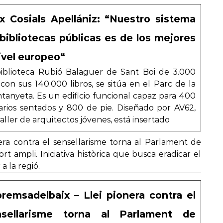
x Cosials Apellániz: “Nuestro sistema
bibliotecas públicas es de los mejores
ivel europeo“
biblioteca Rubió Balaguer de Sant Boi de 3.000
con sus 140.000 libros, se sitúa en el Parc de la
anyeta. Es un edificio funcional capaz para 400
arios sentados y 800 de pie. Diseñado por AV62,
aller de arquitectos jóvenes, está insertado
nera contra el sensellarisme torna al Parlament de
 ampli. Iniciativa històrica que busca eradicar el
a la regió.
remsadelbaix – Llei pionera contra el
nsellarisme torna al Parlament de