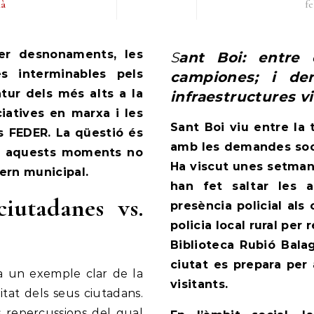
ià
fe
Sant Boi: entre carxofes robades i hamburgueses
s interminables pels
campiones; i dem
atur dels més alts a la
infraestructures vi
ciatives en marxa i les
Sant Boi viu entre la 
s FEDER. La qüestió és
amb les demandes soci
en aquests moments no
Ha viscut unes setma
ern municipal.
han fet saltar les 
ciutadanes vs.
presència policial als
policia local rural per
Biblioteca Rubió Balag
ciutat es prepara per
a un exemple clar de la
visitants.
itat dels seus ciutadans.
es repercussions del qual