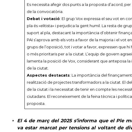
Es necessita afegir dos punts a la proposta d’acord, per
de la convocatòria.
Debat i votació
: El grup Vox expressa el seu vot en c
pla és «elitista» i perjudica la gent humil. La resta de g
suport al pla, destacant la importància d’obtenir finança
PAI s’aprova amb els vots a favor de la majoria i el vot e
grups de l’oposició, tot i votar a favor, expressen que hi 
o més prioritaris per a la ciutat. L’equip de govern agraei
lamenta la posició de Vox, considerant que anteposa la i
de la ciutat.
Aspectes destacats
: La importància del finançament
realització de projectes transformadors a la ciutat. El de
de la ciutat i la necessitat de tenir en compte les necessi
ciutadans. El reconeixement de la feina tècnica i política
proposta.
El 4 de març del 2025 s’informa que el Ple mu
va estar marcat per tensions al voltant de di