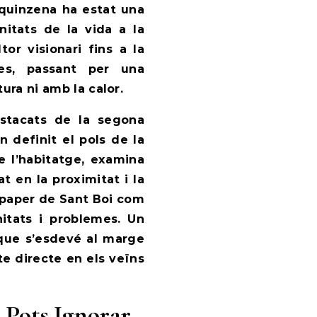
 quinzena ha estat una
nitats de la vida a la
tor visionari fins a la
ies, passant per una
ura ni amb la calor.
estacats de la segona
 definit el pols de la
e l’habitatge, examina
 en la proximitat i la
l paper de Sant Boi com
itats i problemes. Un
a que s’esdevé al marge
e directe en els veïns
 Pots Ignorar