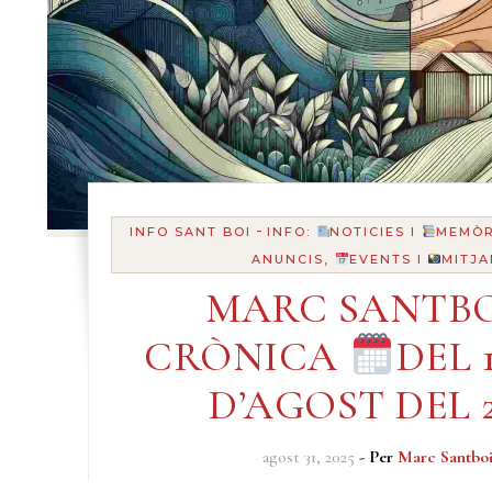
-
INFO SANT BOI
INFO:
NOTICIES I
MEMÒR
ANUNCIS,
EVENTS I
MITJA
MARC SANTBO
CRÒNICA
DEL 1
D’AGOST DEL 2
agost 31, 2025
- Per
Marc Santbo