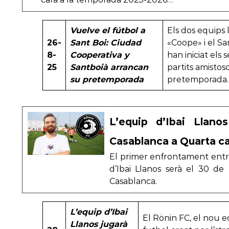
Vuelve el fútbol a
Els dos equips l
26-
Sant Boi: Ciudad
«Coope» i el Sa
8-
Cooperativa y
han iniciat els 
25
Santboià arrancan
partits amistos
su pretemporada
pretemporada.
L’equip d’Ibai Llano
Casablanca a Quarta c
El primer enfrontament entre 
d’Ibai Llanos serà el 30 d
Casablanca.
L’equip d’Ibai
El Rönin FC, el nou 
Llanos jugarà