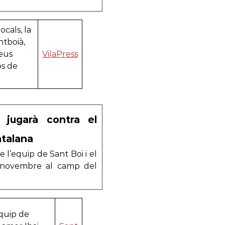
ocals, la
ntboià,
seus
VilaPress
os de
s jugarà contra el
atalana
l’equip de Sant Boi i el
e novembre al camp del
equip de