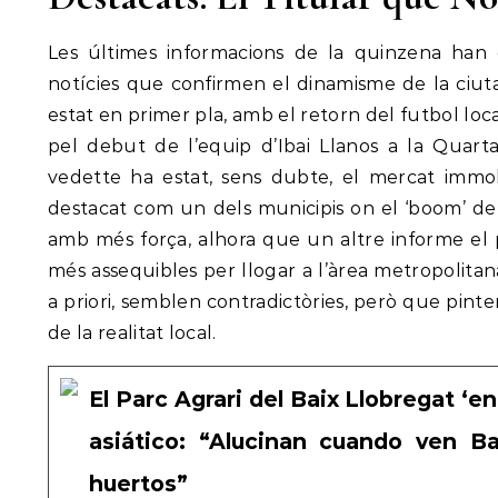
Les últimes informacions de la quinzena han 
notícies que confirmen el dinamisme de la ciuta
estat en primer pla, amb el retorn del futbol loc
pel debut de l’equip d’Ibai Llanos a la Quart
vedette ha estat, sens dubte, el mercat immobi
destacat com un dels municipis on el ‘boom’ d
amb més força, alhora que un altre informe el
més assequibles per llogar a l’àrea metropolita
a priori, semblen contradictòries, però que pin
de la realitat local.
El Parc Agrari del Baix Llobregat ‘e
asiático: “Alucinan cuando ven B
huertos”