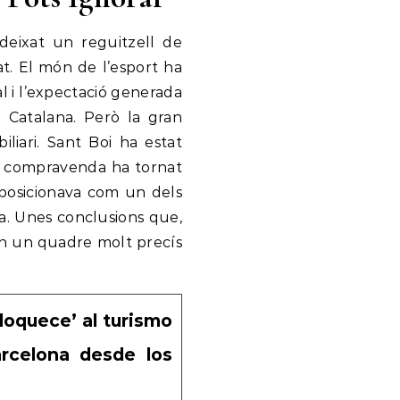
deixat un reguitzell de
t. El món de l’esport ha
al i l’expectació generada
a Catalana. Però la gran
liari. Sant Boi ha estat
e compravenda ha tornat
 posicionava com un dels
na. Unes conclusions que,
ten un quadre molt precís
nloquece’ al turismo
arcelona desde los