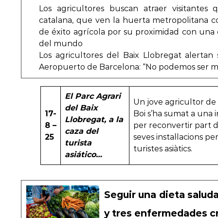
Los agricultores buscan atraer visitantes 
catalana, que ven la huerta metropolitana 
de éxito agrícola por su proximidad con una
del mundo
Los agricultores del Baix Llobregat alertan
Aeropuerto de Barcelona: “No podemos ser 
El Parc Agrari
Un jove agricultor de
del Baix
17-
Boi s’ha sumat a una in
Llobregat, a la
8 –
per reconvertir part d
caza del
25
seves instal·lacions pe
turista
turistes asiàtics.
asiático…
Seguir una dieta saluda
y tres enfermedades cr