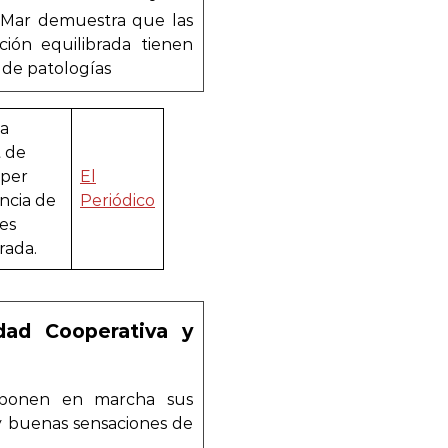
l Mar demuestra que las
ión equilibrada tienen
de patologías
na
t de
 per
El
ància de
Periódico
es
rada.
dad Cooperativa y
 ponen en marcha sus
 y buenas sensaciones de