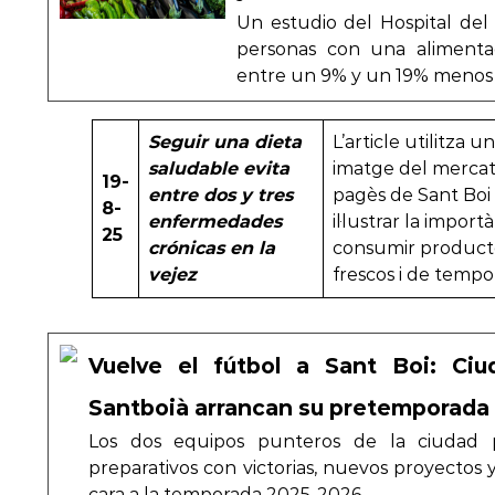
Un estudio del Hospital de
personas con una alimentac
entre un 9% y un 19% menos 
Seguir una dieta
L’article utilitza u
saludable evita
imatge del merca
19-
entre dos y tres
pagès de Sant Boi
8-
enfermedades
il·lustrar la import
25
crónicas en la
consumir product
vejez
frescos i de tempo
Vuelve el fútbol a Sant Boi: Ciu
Santboià arrancan su pretemporada
Los dos equipos punteros de la ciudad
preparativos con victorias, nuevos proyectos
cara a la temporada 2025-2026…