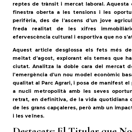
reptes de trànsit i mercat laboral. Aquesta
finestra oberta a les tensions i les oportu
perifèria, des de l’ascens d’un jove agricul
freda realitat de les xifres immobiliàr
efervescència cultural i esportiva que no s’at
Aquest article desglossa els fets més d
meitat d’agost, explorant els temes que han
ciutat. Analitza la doble cara del mercat d
l’emergència d’un nou model econòmic basat
qualitat al Parc Agrari, i posa de manifest e
a nucli metropolità amb les seves oportun
retrat, en definitiva, de la vida quotidian
de les grans capçaleres, però amb un impact
i les veïnes.
Destacats: El Titular que No