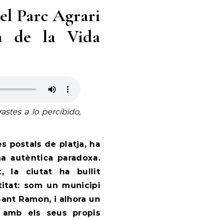
Del Parc Agrari
ia de la Vida
stes a lo percibido,
es postals de platja, ha
na autèntica paradoxa.
, la ciutat ha bullit
titat: som un municipi
ant Ramon, i alhora un
 amb els seus propis