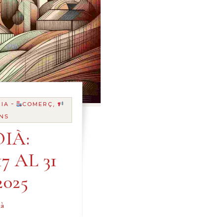
-
IA
COMERÇ,
NS
IÀ:
7 AL 31
025
ià