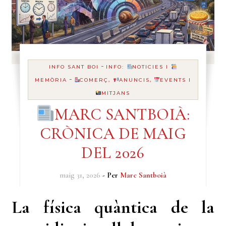
-
INFO SANT BOI
INFO:
NOTICIES I
-
MEMÒRIA
COMERÇ,
ANUNCIS,
EVENTS I
MITJANS
MARC SANTBOIÀ:
CRÒNICA DE MAIG
DEL 2026
maig 31, 2026
- Per
Marc Santboià
La física quàntica de la