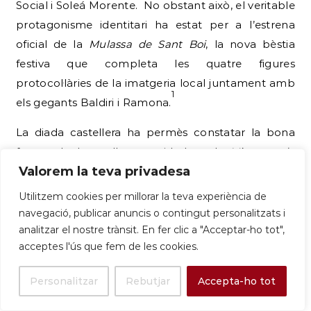
Social i Soleá Morente.
No obstant això, el veritable
protagonisme identitari ha estat per a l’estrena
oficial de la
Mulassa de Sant Boi
, la nova bèstia
festiva que completa les quatre figures
protocol·làries de la imatgeria local juntament amb
1
els gegants Baldiri i Ramona.
La diada castellera ha permès constatar la bona
forma de les colles convidades; els
Minyons de
Valorem la teva privadesa
Terrassa
van aconseguir descarregar estructures
complexes com el 5de8, 2de8f, i el 4de8 davant de
Utilitzem cookies per millorar la teva experiència de
l’admiració de la multitud que omplia la plaça del
navegació, publicar anuncis o contingut personalitzats i
1
consistori.
En un registre cultural ben diferent, els
analitzar el nostre trànsit. En fer clic a "Acceptar-ho tot",
acceptes l'ús que fem de les cookies.
amants del cinema més incòmode i sagnant han
celebrat la sisena edició del festival de cinema
Personalitzar
Rebutjar
Accepta-ho tot
fantàstic independent
Fantboi
, organitzat sota el
1
lema de caràcter revolucionari «Vive La Guillotine!».