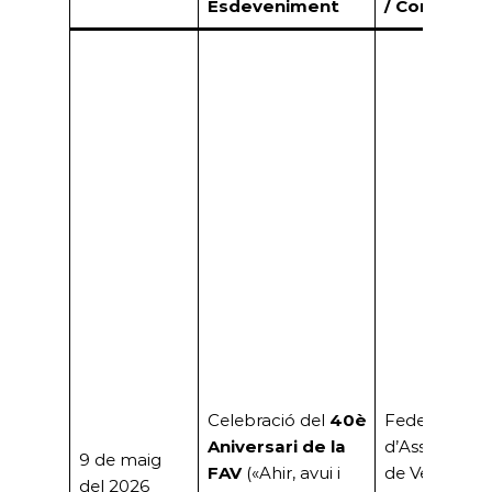
Esdeveniment
/ Convocan
Celebració del
40è
Federació
Aniversari de la
d’Associacio
9 de maig
FAV
(«Ahir, avui i
de Veïns de
del 2026