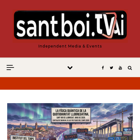
Vés al contingut
Independent Media & Events