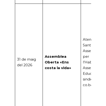
Ateneu
Santboià,
Assemblea
Assemblea
per
31 de maig
Oberta «Ens
l’Habitatge,
del 2026
costa la vida»
Assemblea
Educativa i
sindicats (CG
co.bas)