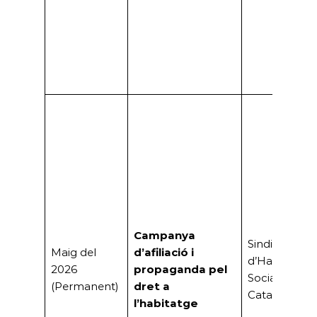
Campanya
Sindicat
Maig del
d’afiliació i
d’Habitatge
2026
propaganda pel
Socialista de
(Permanent)
dret a
Catalunya
l’habitatge