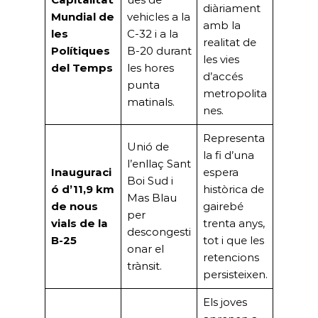
diàriament
Mundial de
vehicles a la
amb la
les
C-32 i a la
realitat de
Polítiques
B-20 durant
les vies
del Temps
les hores
d’accés
punta
metropolita
matinals.
nes.
Representa
Unió de
la fi d’una
l’enllaç Sant
Inauguraci
espera
Boi Sud i
ó d’11,9 km
històrica de
Mas Blau
de nous
gairebé
per
vials de la
trenta anys,
descongesti
B-25
tot i que les
onar el
retencions
trànsit.
persisteixen.
Els joves