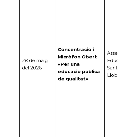
Concentració i
Assemblea
Micròfon Obert
28 de maig
Educativa de
«Per una
del 2026
Sant Boi de
educació pública
Llobregat
de qualitat»