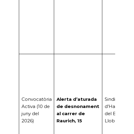
Convocatòria
Alerta d’aturada
Sindicat
Activa (10 de
de desnonament
d’Habitatge
juny del
al carrer de
del Baix
2026)
Raurich, 15
Llobregat