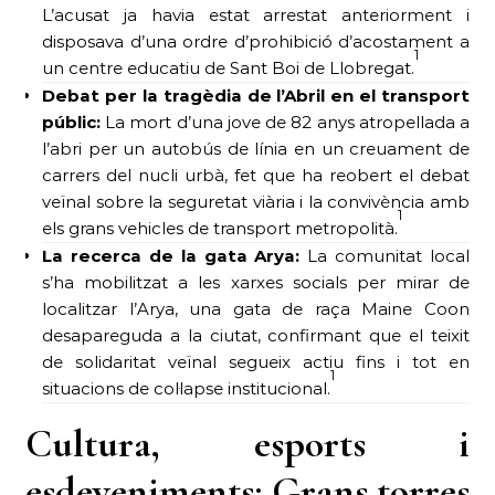
L’acusat ja havia estat arrestat anteriorment i
disposava d’una ordre d’prohibició d’acostament a
1
un centre educatiu de Sant Boi de Llobregat.
Debat per la tragèdia de l’Abril en el transport
públic:
La mort d’una jove de 82 anys atropellada a
l’abri per un autobús de línia en un creuament de
carrers del nucli urbà, fet que ha reobert el debat
veïnal sobre la seguretat viària i la convivència amb
1
els grans vehicles de transport metropolità.
La recerca de la gata Arya:
La comunitat local
s’ha mobilitzat a les xarxes socials per mirar de
localitzar l’Arya, una gata de raça Maine Coon
desapareguda a la ciutat, confirmant que el teixit
de solidaritat veïnal segueix actiu fins i tot en
1
situacions de col·lapse institucional.
Cultura, esports i
esdeveniments: Grans torres