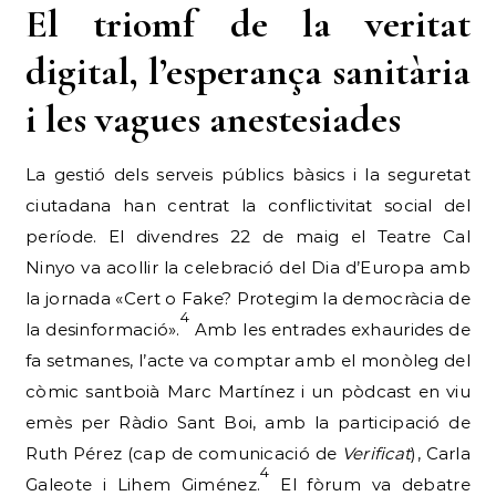
El triomf de la veritat
digital, l’esperança sanitària
i les vagues anestesiades
La gestió dels serveis públics bàsics i la seguretat
ciutadana han centrat la conflictivitat social del
període. El divendres 22 de maig el Teatre Cal
Ninyo va acollir la celebració del Dia d’Europa amb
la jornada «Cert o Fake? Protegim la democràcia de
4
la desinformació».
Amb les entrades exhaurides de
fa setmanes, l’acte va comptar amb el monòleg del
còmic santboià Marc Martínez i un pòdcast en viu
emès per Ràdio Sant Boi, amb la participació de
Ruth Pérez (cap de comunicació de
Verificat
), Carla
4
Galeote i Lihem Giménez.
El fòrum va debatre