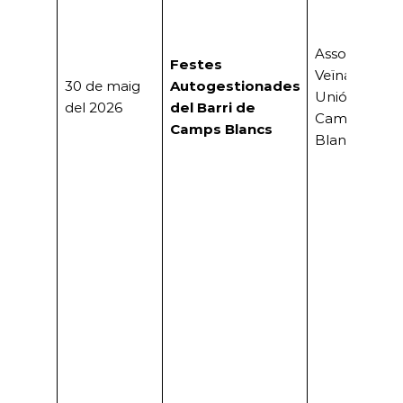
Associació
Festes
Veïnal «La
30 de maig
Autogestionades
Unión» de
del 2026
del Barri de
Camps
Camps Blancs
Blancs