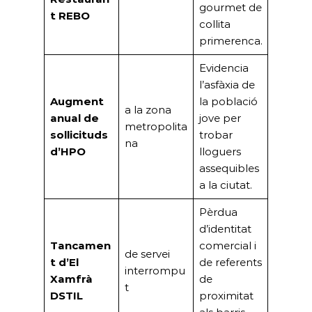
gourmet de
t REBO
collita
primerenca.
Evidencia
l’asfàxia de
Augment
la població
a la zona
anual de
jove per
metropolita
sol·licituds
trobar
na
d’HPO
lloguers
assequibles
a la ciutat.
Pèrdua
d’identitat
Tancamen
comercial i
de servei
t d’El
de referents
interrompu
Xamfrà
de
t
DSTIL
proximitat