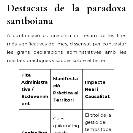
Destacats de la paradoxa
santboiana
A continuació es presenta un resum de les fites
més significatives del mes, dissenyat per contrastar
les grans declaracions administratives amb les
realitats pràctiques viscudes sobre el terreni.
Fita
Manifesta
Administra
Impacte
ció
tiva /
Real i
Pràctica al
Esdevenim
Causalitat
Territori
ent
El títol de la
Cues
gestió del
quilomètriq
temps topa
Capitalitat
ues de