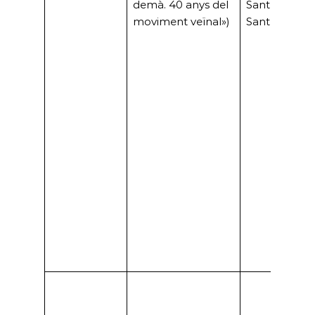
demà. 40 anys del
Sant Boi (FA
moviment veïnal»)
Sant Boi)