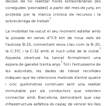
decisió de no realitzar hores extraordinàries (les
conegudes ‘peonades’) a partir del mes de juny, en
protesta per la manca crònica de recursos i la
1
sobrecàrrega de treball.
La mobilitat ha viscut el seu moment estel·lar amb
la posada en servei d’11,9 km de nous vials de
l’autovia B-25, connectant eixos clau com la B-20,
1
la C-31C i la C-32 amb el nucli urbà de la ciutat.
Aquesta obertura ha tancat formalment una
1
espera de gairebé trenta anys.
Tot i l’entusiasme de
les autoritats, les dades de trànsit recollides
indiquen que les retencions matinals d’entre quatre
i cinc quilòmetres continuen sent una realitat
immutable per als conductors que intenten
connectar amb Barcelona, demostrant que cap
infraestructura asfàltica és capaç de vèncer les lleis