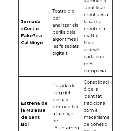
aprenen a
identificar
Teatre ple
mentides a
per
Jornada
la xarxa,
analitzar els
«Cert o
mentre la
perills dels
Fake?» a
realitat
algoritmes i
Cal Ninyo
física
les falsedats
esdevé
digitals.
cada cop
més
complexa.
Consolidaci
Posada de
ó de la
llarg del
identitat
bestiari
Estrena de
tradicional
protocol·lari
la Mulassa
com a
a la plaça
de Sant
mecanisme
de
Boi
de cohesió
l’Ajuntamen