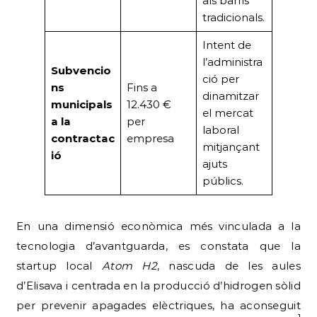
als barris
tradicionals.
Intent de
l’administra
Subvencio
ció per
ns
Fins a
dinamitzar
municipals
12.430 €
el mercat
a la
per
laboral
contractac
empresa
mitjançant
ió
ajuts
públics.
En una dimensió econòmica més vinculada a la
tecnologia d’avantguarda, es constata que la
startup local
Atom H2
, nascuda de les aules
d’Elisava i centrada en la producció d’hidrogen sòlid
per prevenir apagades elèctriques, ha aconseguit