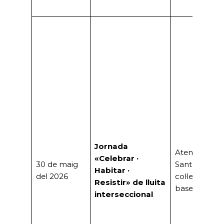
Jornada
Ateneu
«Celebrar ·
30 de maig
Santboià i
Habitar ·
del 2026
col·lectius de
Resistir» de lluita
base
interseccional