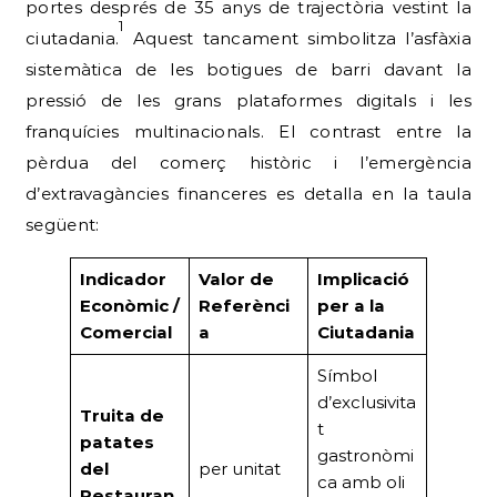
portes després de 35 anys de trajectòria vestint la
1
ciutadania.
Aquest tancament simbolitza l’asfàxia
sistemàtica de les botigues de barri davant la
pressió de les grans plataformes digitals i les
franquícies multinacionals. El contrast entre la
pèrdua del comerç històric i l’emergència
d’extravagàncies financeres es detalla en la taula
següent:
Indicador
Valor de
Implicació
Econòmic /
Referènci
per a la
Comercial
a
Ciutadania
Símbol
d’exclusivita
Truita de
t
patates
gastronòmi
del
per unitat
ca amb oli
Restauran