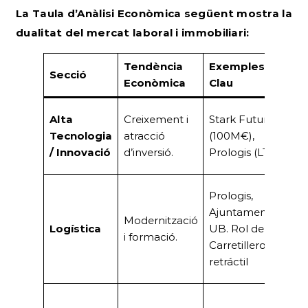
La Taula d’Anàlisi Econòmica següent mostra la
dualitat del mercat laboral i immobiliari:
Tendència
Exemples
Secció
I
Econòmica
Clau
Mo
Alta
Creixement i
Stark Future
A
Tecnologia
atracció
(100M€),
va
/ Innovació
d’inversió.
Prologis (LTIM)
co
Po
Prologis,
A
Ajuntament,
Modernització
la
Logística
UB. Rol de
i formació.
le
Carretillero/a
d
retráctil
m
Mi