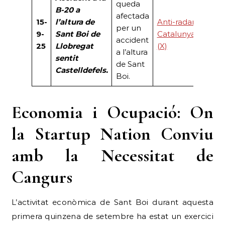
queda
B-20 a
afectada
15-
l’altura de
Anti-radar
per un
9-
Sant Boi de
Catalunya
accident
25
Llobregat
(X)
a l’altura
sentit
de Sant
Castelldefels.
Boi.
Economia i Ocupació: On
la Startup Nation Conviu
amb la Necessitat de
Cangurs
L’activitat econòmica de Sant Boi durant aquesta
primera quinzena de setembre ha estat un exercici