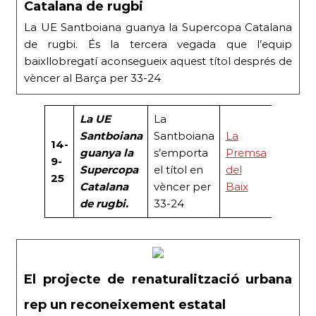
Catalana de rugbi
La UE Santboiana guanya la Supercopa Catalana
de rugbi. És la tercera vegada que l’equip
baixllobregatí aconsegueix aquest títol després de
vèncer al Barça per 33-24
La UE
La
Santboiana
Santboiana
La
14-
guanya la
s’emporta
Premsa
9-
Supercopa
el títol en
del
25
Catalana
vèncer per
Baix
de rugbi.
33-24
El projecte de renaturalització urbana
rep un reconeixement estatal