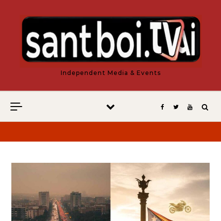
Vés al contingut
Independent Media & Events