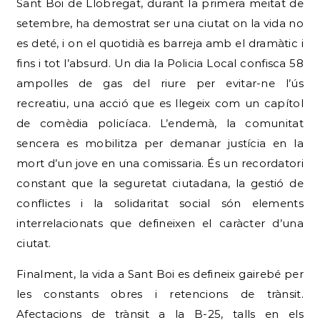
Sant Boi de Llobregat, durant la primera meitat de
setembre, ha demostrat ser una ciutat on la vida no
es deté, i on el quotidià es barreja amb el dramàtic i
fins i tot l’absurd. Un dia la Policia Local confisca 58
ampolles de gas del riure per evitar-ne l’ús
recreatiu, una acció que es llegeix com un capítol
de comèdia policíaca. L’endemà, la comunitat
sencera es mobilitza per demanar justícia en la
mort d’un jove en una comissaria. És un recordatori
constant que la seguretat ciutadana, la gestió de
conflictes i la solidaritat social són elements
interrelacionats que defineixen el caràcter d’una
ciutat.
Finalment, la vida a Sant Boi es defineix gairebé per
les constants obres i retencions de trànsit.
Afectacions de trànsit a la B-25, talls en els