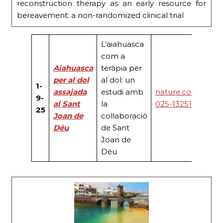
reconstruction therapy as an early resource for
bereavement: a non-randomized clinical trial
L’aiahuasca
com a
Aiahuasca
teràpia per
per al dol
al dol: un
1-
assajada
estudi amb
nature.com/articl
9-
al Sant
la
025-13251-5
25
Joan de
col·laboració
Déu
de Sant
Joan de
Déu