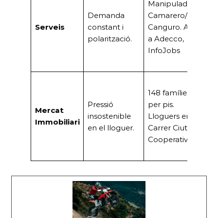
Manipulador/a,
A
Demanda
Camarero/a,
d’
Serveis
constant i
Canguro. Altes
ma
polarització.
a Adecco,
ba
InfoJobs
qu
te
Cr
148 famílies
d
Pressió
per pis.
s
Mercat
insostenible
Lloguers en
l’
Immobiliari
en el lloguer.
Carrer Ciutat
u
Cooperativa
ne
l’