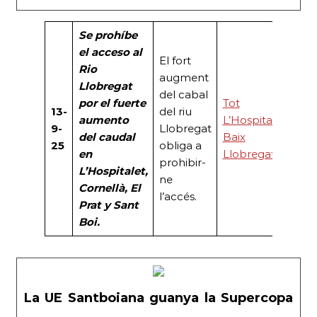
Se prohíbe
el acceso al
El fort
Rio
augment
Llobregat
del cabal
por el fuerte
Tot
13-
del riu
aumento
L’Hospitalet
9-
Llobregat
del caudal
Baix
25
obliga a
en
Llobregat
prohibir-
L’Hospitalet,
ne
Cornellà, El
l’accés.
Prat y Sant
Boi.
La UE Santboiana guanya la Supercopa