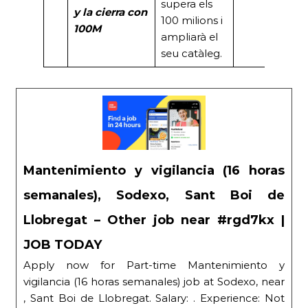
supera els
y la
cierra con
100 milions i
100M
ampliarà el
seu catàleg.
Mantenimiento y vigilancia (16 horas
semanales), Sodexo, Sant Boi de
Llobregat – Other job near #rgd7kx |
JOB TODAY
Apply now for Part-time Mantenimiento y
vigilancia (16 horas semanales) job at Sodexo, near
, Sant Boi de Llobregat. Salary: . Experience: Not