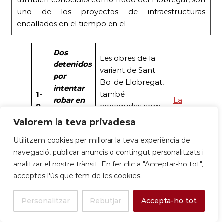
uno de los proyectos de infraestructuras
encallados en el tiempo en el
Dos
Les obres de la
detenidos
variant de Sant
por
Boi de Llobregat,
intentar
1-
també
robar en
La
9-
conegudes com
las obras
Vanguardia
25
a nus del
Valorem la teva privadesa
de la
Llobregat, són un
variante
Utilitzem cookies per millorar la teva experiència de
dels projectes
de Sant
navegació, publicar anuncis o contingut personalitzats i
d’infraestructures.
Boi
analitzar el nostre trànsit. En fer clic a "Acceptar-ho tot",
acceptes l'ús que fem de les cookies.
Personalitzar
Rebutjar
Accepta-ho tot