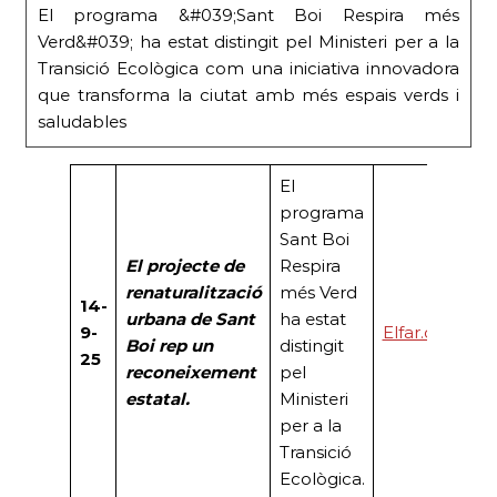
El programa &#039;Sant Boi Respira més
Verd&#039; ha estat distingit pel Ministeri per a la
Transició Ecològica com una iniciativa innovadora
que transforma la ciutat amb més espais verds i
saludables
El
programa
Sant Boi
El projecte de
Respira
renaturalització
més Verd
14-
urbana de Sant
ha estat
9-
Elfar.cat
Boi rep un
distingit
25
reconeixement
pel
estatal.
Ministeri
per a la
Transició
Ecològica.