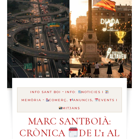
-
INFO SANT BOI
INFO:
NOTICIES I
-
MEMÒRIA
COMERÇ,
ANUNCIS,
EVENTS I
MITJANS
MARC SANTBOIÀ:
CRÒNICA
DE L’1 AL