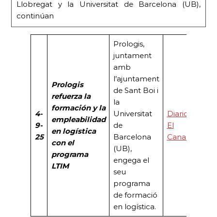
Llobregat y la Universitat de Barcelona (UB),
continúan
Prologis,
juntament
amb
l’ajuntament
Prologis
de Sant Boi i
refuerza la
la
formación y la
4-
Universitat
Diario
empleabilidad
9-
de
El
en logística
25
Barcelona
Canal
con el
(UB),
programa
engega el
LTIM
seu
programa
de formació
en logística.