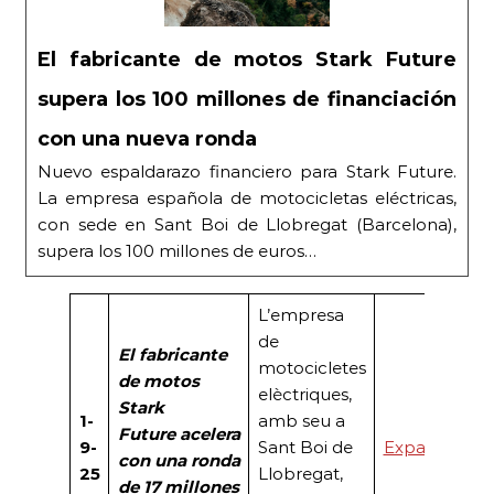
El fabricante de motos Stark Future
supera los 100 millones de financiación
con una nueva ronda
Nuevo espaldarazo financiero para Stark Future.
La empresa española de motocicletas eléctricas,
con sede en Sant Boi de Llobregat (Barcelona),
supera los 100 millones de euros…
L’empresa
de
El fabricante
motocicletes
de motos
elèctriques,
Stark
1-
amb seu a
Future
acelera
9-
Sant Boi de
Expansión
con una ronda
25
Llobregat,
de 17 millones