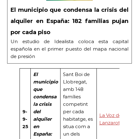
El municipio que condensa la crisis del
alquiler en España: 182 familias pujan
por cada piso
Un estudio de Idealista coloca esta capital
española en el primer puesto del mapa nacional
de presión
El
Sant Boi de
municipio
Llobregat,
que
amb 148
condensa
famílies
la crisis
competint
9-
del
per cada
La Voz de
9-
alquiler
habitatge, es
Lanzarote
25
en
situa com a
España:
un dels