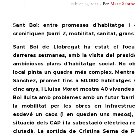
febrer 14, 2025
- Per
Marc Santbo
Sant Boi: entre promeses d’habitatge i desafiaments que es
cronifiquen (barri Z, mobilitat, sanitat, gran
Sant Boi de Llobregat ha estat el focu
darreres setmanes, amb la visita del presid
ambiciosos plans d’habitatge social. No obs
local pinta un quadre més complex. Mentre 
Sánchez, promet fins a 50.000 habitatges 
cinc anys, i Lluïsa Moret mostra 40 vivendes 
Boi lluita amb problemes amb un futur ‘barri 
la mobilitat per les obres en infraestruc
esdevé un caos (i en queden uns mesos), i
situació dels CAP i la subestació elèctrica r
ciutadà. La sortida de Cristina Serna de 