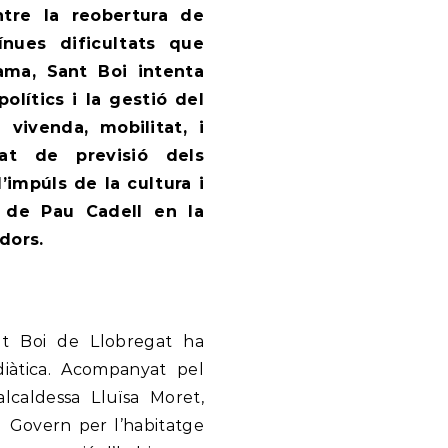
ntre la reobertura de
ínues dificultats que
ama, Sant Boi intenta
olítics i la gestió del
 vivenda, mobilitat, i
itat de previsió dels
impúls de la cultura i
ó de Pau Cadell en la
dors.
nt Boi de Llobregat ha
iàtica. Acompanyat pel
’alcaldessa Lluïsa Moret,
el Govern per l’habitatge