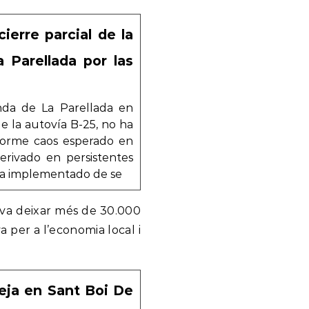
ierre parcial de la
 Parellada por las
onda de La Parellada en
de la autovía B-25, no ha
norme caos esperado en
erivado en persistentes
 La implementado de se
er va deixar més de 30.000
a per a l’economia local i
deja en Sant Boi De