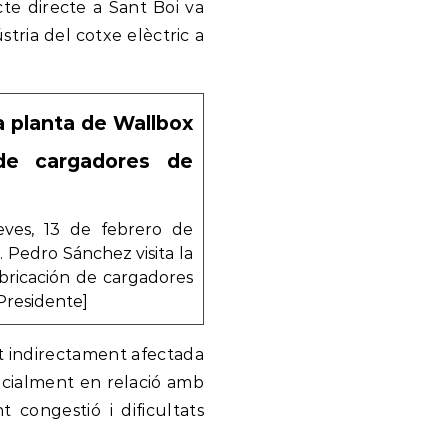
acte directe a Sant Boi va
tria del cotxe elèctric a
a planta de Wallbox
 de cargadores de
eves, 13 de febrero de
 Pedro Sánchez visita la
abricación de cargadores
Presidente]
vist indirectament afectada
pecialment en relació amb
t congestió i dificultats