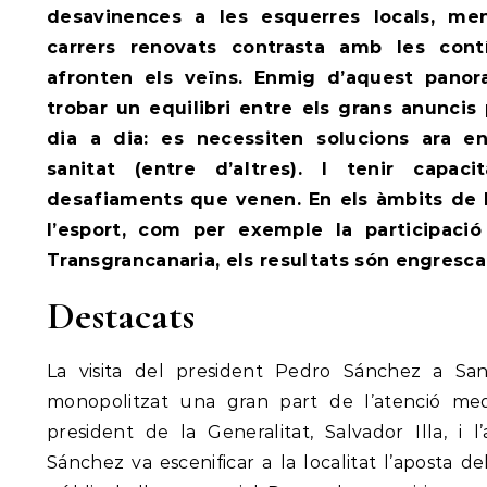
desavinences a les esquerres locals, me
carrers renovats contrasta amb les cont
afronten els veïns. Enmig d’aquest panor
trobar un equilibri entre els grans anuncis p
dia a dia: es necessiten solucions ara en
sanitat (entre d’altres). I tenir capac
desafiaments que venen. En els àmbits de l’
l’esport, com per exemple la participaci
Transgrancanaria, els resultats són engresca
Destacats
La visita del president Pedro Sánchez a Sa
monopolitzat una gran part de l’atenció med
president de la Generalitat, Salvador Illa, i l
Sánchez va escenificar a la localitat l’aposta d