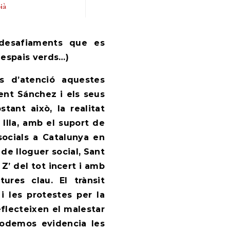
ià
s espais verds…)
s d’atenció aquestes
ent Sánchez i els seus
tant això, la realitat
Illa, amb el suport de
socials a Catalunya en
de lloguer social, Sant
Z’ del tot incert i amb
tures clau. El trànsit
 les protestes per la
eflecteixen el malestar
Podemos evidencia les