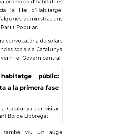
 una promoció d’habitatges
a la Llei d’Habitatge,
’algunes administracions
Partit Popular.
era convocatòria de solars
endes socials a Catalunya
overn i el Govern central.
habitatge públic:
ta a la primera fase
 a Catalunya per visitar
ant Boi de Llobregat
eí, també viu un auge