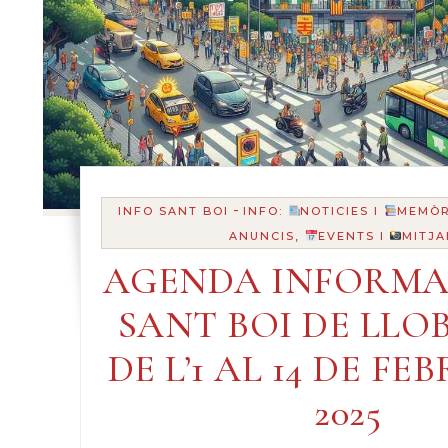
-
INFO SANT BOI
INFO:
NOTICIES I
MEMÒR
ANUNCIS,
EVENTS I
MITJA
AGENDA INFORMA
SANT BOI DE LLO
DE L’1 AL 14 DE FE
2025