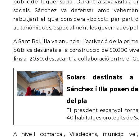
públic de lloguer social. Durant la seva visita a
socials, Sánchez va defensar amb vehemènci
rebutjant el que considera «boicot» per part d
autonòmiques, especialment les governades pel 
A Sant Boi, Illa va anunciar l’activació de la prim
públics destinats a la construcció de 50.000 viv
fins al 2030, destacant la col·laboració entre el G
Solars destinats a 
Sánchez i Illa posen da
del pla
El president espanyol torna
40 habitatges protegits de S
A nivell comarcal, Viladecans, municipi v