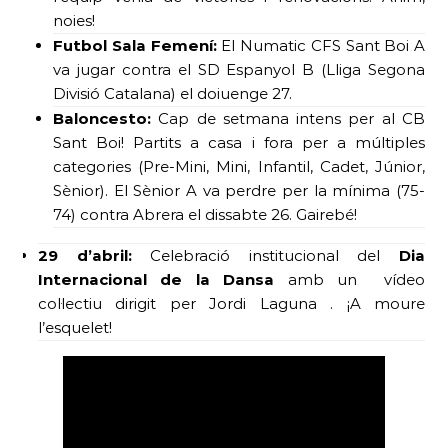
noies!
Futbol Sala Femení:
El Numatic CFS Sant Boi A
va jugar contra el SD Espanyol B (Lliga Segona
Divisió Catalana) el doiuenge 27.
Baloncesto:
Cap de setmana intens per al CB
Sant Boi! Partits a casa i fora per a múltiples
categories (Pre-Mini, Mini, Infantil, Cadet, Júnior,
Sènior). El Sènior A va perdre per la mínima (75-
74) contra Abrera el dissabte 26. Gairebé!
29 d’abril:
Celebració institucional del
Dia
Internacional de la Dansa
amb un vídeo
col·lectiu dirigit per Jordi Laguna . ¡A moure
l’esquelet!