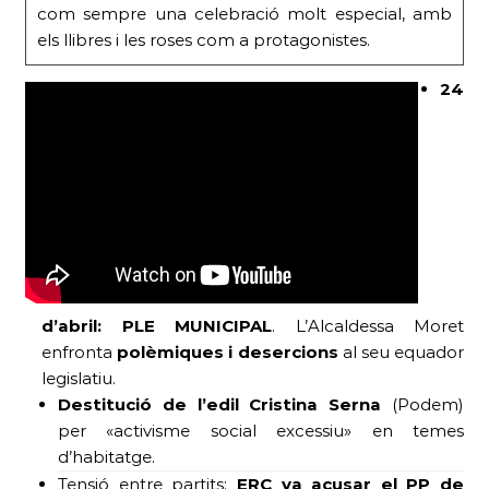
com sempre una celebració molt especial, amb
els llibres i les roses com a protagonistes.
24
d’abril:
PLE MUNICIPAL
. L’Alcaldessa Moret
enfronta
polèmiques i desercions
al seu equador
legislatiu.
Destitució de l’edil Cristina Serna
(Podem)
per «activisme social excessiu» en temes
d’habitatge.
Tensió entre partits:
ERC va acusar el PP de