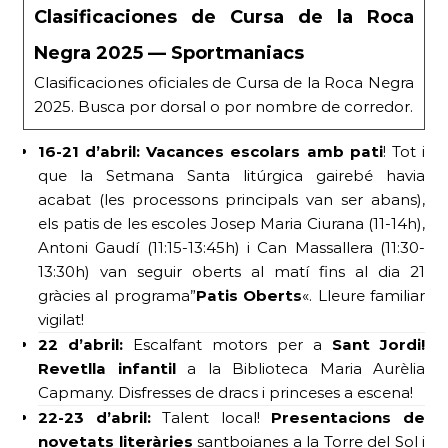
Clasificaciones de Cursa de la Roca
Negra 2025 — Sportmaniacs
Clasificaciones oficiales de Cursa de la Roca Negra
2025. Busca por dorsal o por nombre de corredor.
16-21 d’abril:
Vacances escolars amb pati
! Tot i
que la Setmana Santa litúrgica gairebé havia
acabat (les processons principals van ser abans),
els patis de les escoles Josep Maria Ciurana (11-14h),
Antoni Gaudí (11:15-13:45h) i Can Massallera (11:30-
13:30h) van seguir oberts al matí fins al dia 21
gràcies al programa”
Patis Oberts
«. Lleure familiar
vigilat!
22 d’abril:
Escalfant motors per a
Sant Jordi!
Revetlla infantil
a la Biblioteca Maria Aurèlia
Capmany. Disfresses de dracs i princeses a escena!
22-23 d’abril:
Talent local!
Presentacions de
novetats literàries
santboianes a la Torre del Sol i