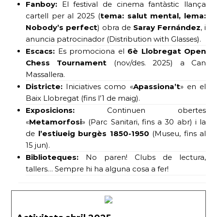
Fanboy:
El festival de cinema fantàstic llança
cartell per al 2025 (
tema: salut mental, lema:
Nobody’s perfect
) obra de
Saray Fernández
, i
anuncia patrocinador (Distribution with Glasses).
Escacs:
Es promociona el
6è Llobregat Open
Chess Tournament
(nov/des. 2025) a Can
Massallera.
Districte:
Iniciatives como «
Apassiona’t
» en el
Baix Llobregat (fins l’1 de maig).
Exposicions:
Continuen obertes
«
Metamorfosi
» (Parc Sanitari, fins a 30 abr) i la
de
l’estiueig burgès 1850-1950
(Museu, fins al
15 jun).
Biblioteques:
No paren! Clubs de lectura,
tallers… Sempre hi ha alguna cosa a fer!