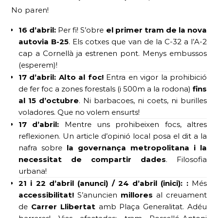
No paren!
16 d’abril:
Per fi! S’obre
el primer tram de la nova
autovia B-25
. Els cotxes que van de la C-32 a l’A-2
cap a Cornellà ja estrenen pont. Menys embussos
(esperem)!
17 d’abril:
Alto al foc!
Entra en vigor la prohibició
de fer foc a zones forestals (i 500m a la rodona)
fins
al 15 d’octubre
. Ni barbacoes, ni coets, ni burilles
voladores. Que no volem ensurts!
17 d’abril:
Mentre uns prohibeixen focs, altres
reflexionen. Un article d’opinió local posa el dit a la
nafra sobre
la governança metropolitana i la
necessitat de compartir dades
. Filosofia
urbana!
21 i
22 d’abril (anunci) / 24 d’abril (inici):
:
Més
accessibilitat!
S’anuncien
millores
al creuament
de
Carrer Llibertat
amb Plaça Generalitat. Adéu