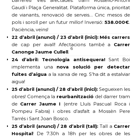
barreres! Vies afectades: tram Rosselló-Antoni
Gaudí i Plaça Generalitat. Plataforma única, prioritat
de vianants, renovació de serveis… Cinc mesos de
pols i soroll per un futur millor! Inversió:
538.000€
.
Paciència, veïns!
22 d’abril (anunci) / 23 d’abril (inici):
Més carrers
de cap per avall! Afectacions també a
Carrer
6
Canonge Jaume Cullell
.
24 d’abril:
Tecnologia antisequera!
Sant Boi
implementa una
nova solució per detectar
fuites d’aigua
a la xarxa de reg. S’ha dit a estalviar
aigua!
25 d’abril (anunci) / 28 d’abril (inici):
Segueixen les
obres! Comença la
reurbanització
del darrer tram
de
Carrer Jaume I
(entre Lluís Pascual Roca i
Pompeu Fabra) i obres d’asfalt a Mossèn Pere
Tarrés i Sant Joan Bosco.
25 d’abril (anunci) / 28 d’abril (tall):
Tall a
Carrer
Hospital
! De 7:30h a 18h per les obres de les