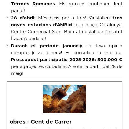
Termes Romanes
. Els romans continuen fent
parlar!
28 d’abril:
Més bicis per a tots! S’instal·len
tres
noves estacions d’AMBici
a la plaça Catalunya,
Centre Comercial Sant Boi i al costat de l’Institut
Ítaca. A pedalar!
Durant el període (anunci):
La teva opinió
compte (i val diners)! Es consolida la info del
Pressupost participatiu 2025-2026: 300.000 €
per a projectes ciutadans. A votar a partir del 26 de
maig!
obres – Gent de Carrer