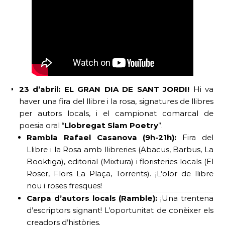
23 d’abril: EL GRAN DIA DE SANT JORDI!
Hi va
haver una fira del llibre i la rosa, signatures de llibres
per autors locals, i el campionat comarcal de
poesia oral “
Llobregat Slam Poetry
”.
Rambla Rafael Casanova (9h-21h):
Fira del
Llibre i la Rosa amb llibreries (Abacus, Barbus, La
Booktiga), editorial (Mixtura) i floristeries locals (El
Roser, Flors La Plaça, Torrents). ¡L’olor de llibre
nou i roses fresques!
Carpa d’autors locals (Ramble):
¡Una trentena
d’escriptors signant! L’oportunitat de conèixer els
creadors d’històries.