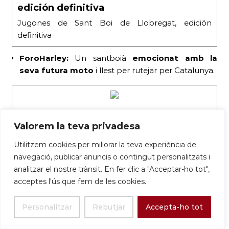
edición definitiva
Jugones de Sant Boi de Llobregat, edición
definitiva
ForoHarley:
Un santboià
emocionat amb la
seva futura moto
i llest per rutejar per Catalunya.
Recomendarme rutillas por Barcelona
Valorem la teva privadesa
Pues eso, pido a los vetranos del foro que me
pasen unas rutillas para dar una vuelta +- 200 km
Utilitzem cookies per millorar la teva experiència de
por los alrededores de Barcelona. Preferiblemente
navegació, publicar anuncis o contingut personalitzats i
por la xona del Baix Llobregat (Sant Vicenç dels
analitzar el nostre trànsit. En fer clic a "Acceptar-ho tot",
Horts, Molins… Sant Boi no, que no me dejan salir
acceptes l'ús que fem de les cookies.
más). Enga! os leo!!
Personalitzar
Rebutjar
Accepta-ho tot
24 d’abril:
Pastisseria amb millors ressenyes
de Google.
Un establiment local va destacar pels