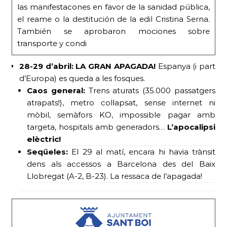
las manifestacones en favor de la sanidad pública,
el reame o la destitución de la edil Cristina Serna.
También se aprobaron mociones sobre
transporte y condi
28-29 d’abril: LA GRAN APAGADA!
Espanya (i part
d’Europa) es queda a les fosques.
Caos general:
Trens aturats (35.000 passatgers
atrapats!), metro col·lapsat, sense internet ni
mòbil, semàfors KO, impossible pagar amb
targeta, hospitals amb generadors…
L’apocalipsi
elèctric!
Seqüeles:
El 29 al matí, encara hi havia trànsit
dens als accessos a Barcelona des del Baix
Llobregat (A-2, B-23). La ressaca de l’apagada!